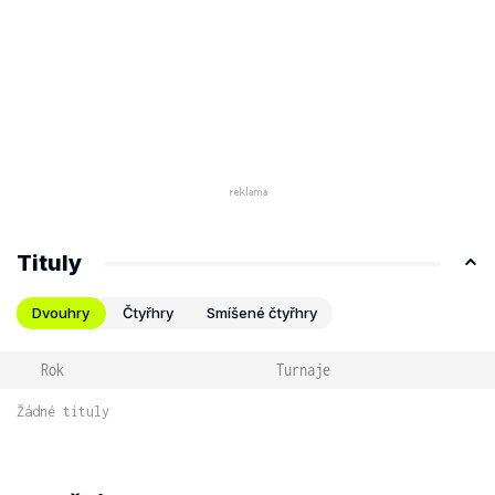
Tituly
Dvouhry
Čtyřhry
Smíšené čtyřhry
Rok
Turnaje
Žádné tituly