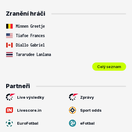
Zranění hráči
Minnen Greetje
Tiafoe Frances
Diallo Gabriel
Tararudee Lanlana
Celý seznam
Partneři
Live výsledky
Zprávy
Livescore.in
Sport odds
EuroFotbal
eFotbal