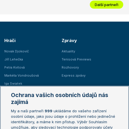
Další partneři
Hráči
Zprávy
Novak Djokovič
Aktuality
Jiří Lehečka
Tenisová Previews
Petra Kvitová
Rozhovory
Markéta Vondroušová
Express zprávy
Iga Swiatek
Marie Bouzková
Ochrana vašich osobních údajů nás
Žebříčky
Kalendář turnajů
zajímá
My a naši partneři
999
ukládáme do vašeho zařízení
Žebříček ATP (muži)
Australian Open
osobní údaje, jako jsou údaje o prohlížení nebo jedinečné
Žebříček WTA (ženy)
French Open
identifikátory, a máme k nim přístup. Výběr Souhlasím
umožňuje, aby sledovací technologie podporovaly účely
Sázkařský žebříček
Wimbledon