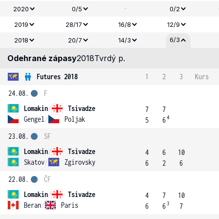
-
2020
0/5
0/2
2019
28/17
16/8
12/9
6/3
2018
20/7
14/3
Odehrané zápasy
2018
Tvrdý p.
Futures 2018
1
2
3
Kurs
24.08.
F
Lomakin
/
Tsivadze
7
7
4
Gengel
/
Poljak
5
6
23.08.
SF
Lomakin
/
Tsivadze
4
6
10
Skatov
/
Zgirovsky
6
2
6
22.08.
ČF
Lomakin
/
Tsivadze
4
7
10
3
Beran
/
Paris
6
6
7