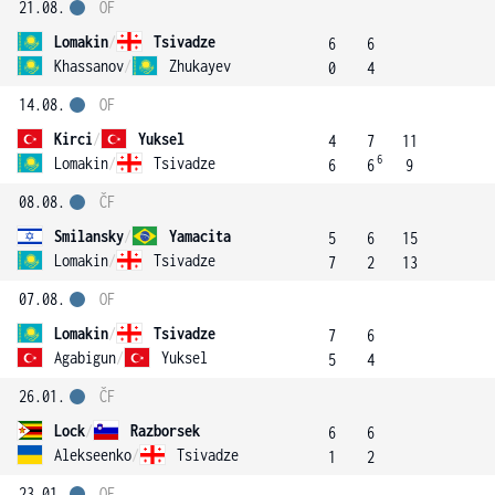
21.08.
OF
Lomakin
/
Tsivadze
6
6
Khassanov
/
Zhukayev
0
4
14.08.
OF
Kirci
/
Yuksel
4
7
11
6
Lomakin
/
Tsivadze
6
6
9
08.08.
ČF
Smilansky
/
Yamacita
5
6
15
Lomakin
/
Tsivadze
7
2
13
07.08.
OF
Lomakin
/
Tsivadze
7
6
Agabigun
/
Yuksel
5
4
26.01.
ČF
Lock
/
Razborsek
6
6
Alekseenko
/
Tsivadze
1
2
23.01.
OF