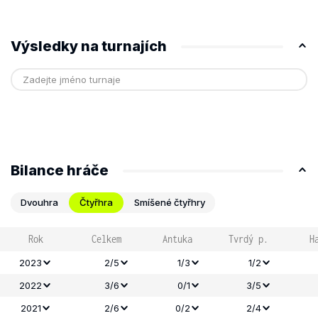
Výsledky na turnajích
Bilance hráče
Dvouhra
Čtyřhra
Smíšené čtyřhry
Rok
Celkem
Antuka
Tvrdý p.
H
2023
2/5
1/3
1/2
2022
3/6
0/1
3/5
2021
2/6
0/2
2/4