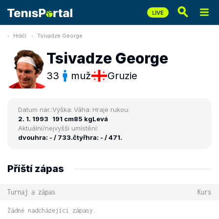
Hráči
Tsivadze George
Tsivadze George
33
muž
Gruzie
Datum nar.:
Výška:
Váha:
Hraje rukou:
2. 1. 1993
191 cm
85 kg
Levá
Aktuální/nejvyšší umístění:
dvouhra: - / 733.
čtyřhra: - / 471.
Příští zápas
Turnaj a zápas
Kurs
Žádné nadcházející zápasy.