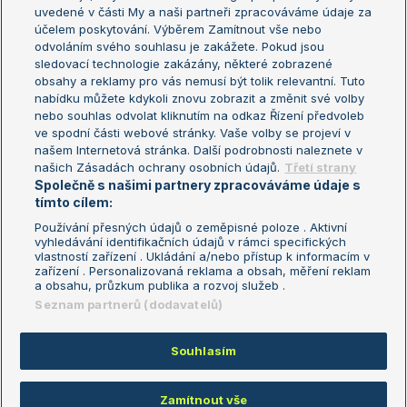
uvedené v části My a naši partneři zpracováváme údaje za
US Open
účelem poskytování. Výběrem Zamítnout vše nebo
odvoláním svého souhlasu je zakážete. Pokud jsou
Turnaj mistrů
sledovací technologie zakázány, některé zobrazené
Turnaj mistryň
obsahy a reklamy pro vás nemusí být tolik relevantní. Tuto
Aktualní trendy
nabídku můžete kdykoli znovu zobrazit a změnit své volby
nebo souhlas odvolat kliknutím na odkaz Řízení předvoleb
ve spodní části webové stránky. Vaše volby se projeví v
Fotbalové přestupy
našem Internetová stránka. Další podrobnosti naleznete v
Livesport Daily
našich Zásadách ochrany osobních údajů.
Třetí strany
Společně s našimi partnery zpracováváme údaje s
LS Prague Open
tímto cílem:
Používání přesných údajů o zeměpisné poloze . Aktivní
vyhledávání identifikačních údajů v rámci specifických
vlastností zařízení . Ukládání a/nebo přístup k informacím v
Podmínky užití
Nastavení soukromí
zařízení . Personalizovaná reklama a obsah, měření reklam
GDPR a žurnalistika
Reklama
a obsahu, průzkum publika a rozvoj služeb .
Informace o zpracování osobních
Kontakt
Seznam partnerů (dodavatelů)
údajů
Tiráž
Souhlasím
Copyright © 2008-2026 TenisPortal.cz. Využíváme zpravodajství ČTK.
Zamítnout vše