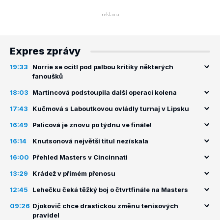
Expres zprávy
19:33
Norrie se ocitl pod palbou kritiky některých
fanoušků
18:03
Martincová podstoupila další operaci kolena
17:43
Kučmová s Laboutkovou ovládly turnaj v Lipsku
16:49
Palicová je znovu po týdnu ve finále!
16:14
Knutsonová největší titul nezískala
16:00
Přehled Masters v Cincinnati
13:29
Krádež v přímém přenosu
12:45
Lehečku čeká těžký boj o čtvrtfinále na Masters
09:26
Djokovič chce drastickou změnu tenisových
pravidel