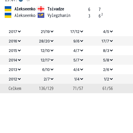
Alekseenko
/
Tsivadze
6
7
2
Alekseenko
/
Vylegzhanin
3
6
2017
21/19
17/12
4/5
2016
28/20
9/6
17/7
2015
12/10
4/7
8/3
2014
12/17
5/7
5/8
2013
6/10
4/4
2/6
2012
2/7
1/4
1/2
Celkem
136/129
71/57
61/56