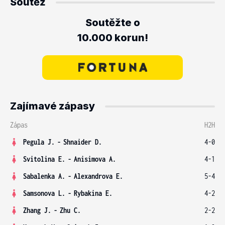
Soutěž
Soutěžte o
10.000 korun!
Zajímavé zápasy
Zápas
H2H
Pegula J.
-
Shnaider D.
4-0
Svitolina E.
-
Anisimova A.
4-1
Sabalenka A.
-
Alexandrova E.
5-4
Samsonova L.
-
Rybakina E.
4-2
Zhang J.
-
Zhu C.
2-2