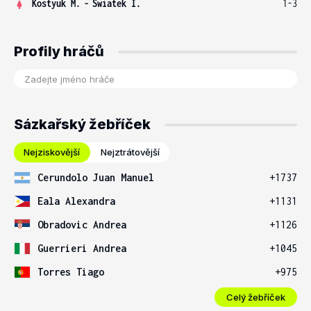
Kostyuk M.
-
Swiatek I.
1-3
Profily hráčů
Sázkařský žebříček
Nejziskovější
Nejztrátovější
Cerundolo Juan Manuel
+1737
Eala Alexandra
+1131
Obradovic Andrea
+1126
Guerrieri Andrea
+1045
Torres Tiago
+975
Celý žebříček