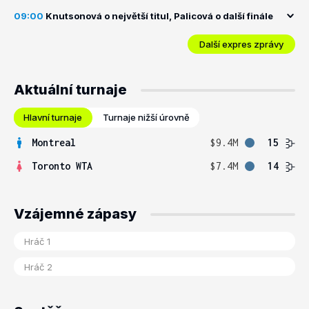
09:00
Knutsonová o největší titul, Palicová o další finále
Další expres zprávy
Aktuální turnaje
Hlavní turnaje
Turnaje nižší úrovně
Montreal
$9.4M
15
Toronto WTA
$7.4M
14
Vzájemné zápasy