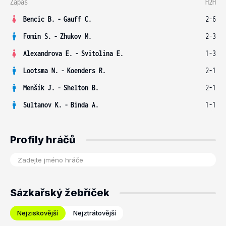
Zápas
H2H
Bencic B.
-
Gauff C.
2-6
Fomin S.
-
Zhukov M.
2-3
Alexandrova E.
-
Svitolina E.
1-3
Lootsma N.
-
Koenders R.
2-1
Menšík J.
-
Shelton B.
2-1
Sultanov K.
-
Binda A.
1-1
Profily hráčů
Sázkařský žebříček
Nejziskovější
Nejztrátovější