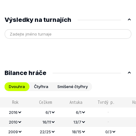
Výsledky na turnajích
Bilance hráče
Dvouhra
Čtyřhra
Smíšené čtyřhry
Rok
Celkem
Antuka
Tvrdý p.
H
-
2016
6/1
6/1
-
2010
16/11
13/7
2009
22/25
18/15
0/3