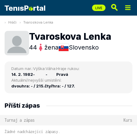
Hráči
Tvaroskova Lenka
Tvaroskova Lenka
44
žena
Slovensko
Datum nar.:
Výška:
Váha:
Hraje rukou:
14. 2. 1982
-
-
Pravá
Aktuální/nejvyšší umístění:
dvouhra: - / 215.
čtyřhra: - / 127.
Příští zápas
Turnaj a zápas
Kurs
Žádné nadcházející zápasy.