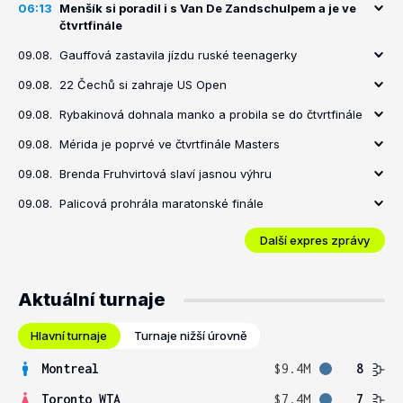
06:13
Menšík si poradil i s Van De Zandschulpem a je ve
čtvrtfinále
09.08.
Gauffová zastavila jízdu ruské teenagerky
09.08.
22 Čechů si zahraje US Open
09.08.
Rybakinová dohnala manko a probila se do čtvrtfinále
09.08.
Mérida je poprvé ve čtvrtfinále Masters
09.08.
Brenda Fruhvirtová slaví jasnou výhru
09.08.
Palicová prohrála maratonské finále
Další expres zprávy
Aktuální turnaje
Hlavní turnaje
Turnaje nižší úrovně
Montreal
$9.4M
8
Toronto WTA
$7.4M
7