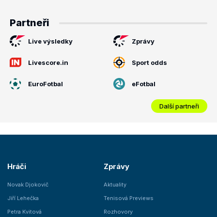
Partneři
Live výsledky
Zprávy
Livescore.in
Sport odds
EuroFotbal
eFotbal
Další partneři
Hráči
Zprávy
Novak Djokovič
Aktuality
Jiří Lehečka
Tenisová Previews
Petra Kvitová
Rozhovory