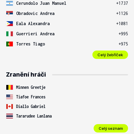
Cerundolo Juan Manuel
+1737
Obradovic Andrea
+1126
Eala Alexandra
+1081
Guerrieri Andrea
+995
Torres Tiago
+975
Celý žebříček
Zranění hráči
Minnen Greetje
Tiafoe Frances
Diallo Gabriel
Tararudee Lanlana
Celý seznam