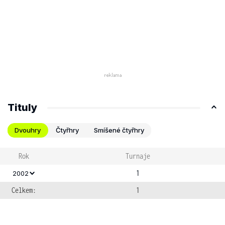
Tituly
Dvouhry
Čtyřhry
Smíšené čtyřhry
Rok
Turnaje
1
2002
Celkem:
1