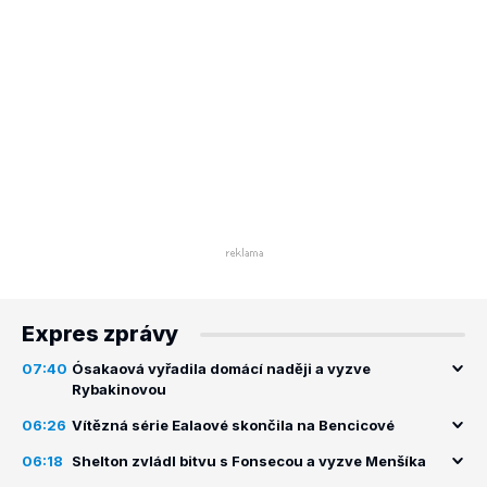
Expres zprávy
07:40
Ósakaová vyřadila domácí naději a vyzve
Rybakinovou
06:26
Vítězná série Ealaové skončila na Bencicové
06:18
Shelton zvládl bitvu s Fonsecou a vyzve Menšíka