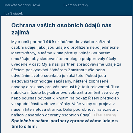
Markéta Vondroušová
Express zprávy
Iga Swiatek
Marie Bouzková
Ochrana vašich osobních údajů nás
Žebříčky
Kalendář turnajů
zajímá
My a naši partneři
999
ukládáme do vašeho zařízení
Žebříček ATP (muži)
Australian Open
osobní údaje, jako jsou údaje o prohlížení nebo jedinečné
Žebříček WTA (ženy)
French Open
identifikátory, a máme k nim přístup. Výběr Souhlasím
umožňuje, aby sledovací technologie podporovaly účely
Sázkařský žebříček
Wimbledon
uvedené v části My a naši partneři zpracováváme údaje za
US Open
účelem poskytování. Výběrem Zamítnout vše nebo
odvoláním svého souhlasu je zakážete. Pokud jsou
Turnaj mistrů
sledovací technologie zakázány, některé zobrazené
Turnaj mistryň
obsahy a reklamy pro vás nemusí být tolik relevantní. Tuto
Aktualní trendy
nabídku můžete kdykoli znovu zobrazit a změnit své volby
nebo souhlas odvolat kliknutím na odkaz Řízení předvoleb
ve spodní části webové stránky. Vaše volby se projeví v
Fotbalové přestupy
našem Internetová stránka. Další podrobnosti naleznete v
Livesport Daily
našich Zásadách ochrany osobních údajů.
Třetí strany
Společně s našimi partnery zpracováváme údaje s
LS Prague Open
tímto cílem: