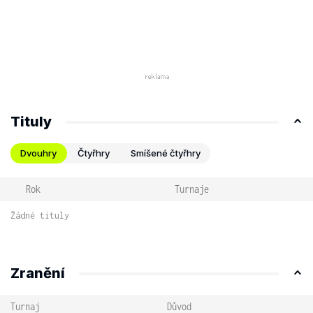
Tituly
Dvouhry
Čtyřhry
Smíšené čtyřhry
Rok
Turnaje
Žádné tituly
Zranění
Turnaj
Důvod