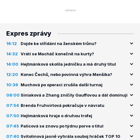
Expres zprávy
16:12
Dojde ke střídání na ženském trůnu?
14:32
Vrátí se Macháč konečně na kurty?
14:00
Hejtmánková skolila jedničku a má druhý titul
12:20
Konec Čechů, nebo povinná výhra Menšíka?
10:36
Muchová po operaci zrušila další turnaj
08:00
Siniaková a Zhang zničily Gauffovou a dál dominují
07:54
Brenda Fruhvirtová pokračuje v návratu
07:50
Hejtmánková hraje o druhou trofej
07:45
Palicová se znovu po týdnu porve o titul
07:40
Svitolinová jasně vyhrála souboj hráček TOP 10