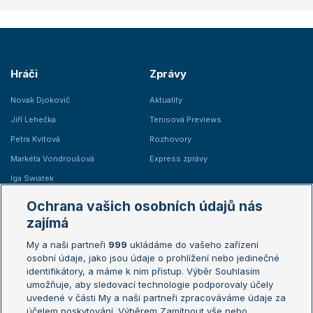
Hráči
Zprávy
Novak Djokovič
Aktuality
Jiří Lehečka
Tenisová Previews
Petra Kvitová
Rozhovory
Markéta Vondroušová
Express zprávy
Iga Swiatek
Marie Bouzková
Ochrana vašich osobních údajů nás
Žebříčky
Kalendář turnajů
zajímá
My a naši partneři
999
ukládáme do vašeho zařízení
Žebříček ATP (muži)
Australian Open
osobní údaje, jako jsou údaje o prohlížení nebo jedinečné
Žebříček WTA (ženy)
French Open
identifikátory, a máme k nim přístup. Výběr Souhlasím
umožňuje, aby sledovací technologie podporovaly účely
Sázkařský žebříček
Wimbledon
uvedené v části My a naši partneři zpracováváme údaje za
US Open
účelem poskytování. Výběrem Zamítnout vše nebo