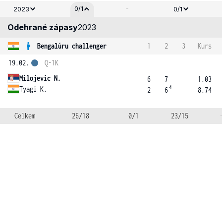
-
0/1
2023
0/1
Odehrané zápasy
2023
Bengalúru challenger
1
2
3
Kurs
19.02.
Q-1K
Milojevic N.
6
7
1.03
4
Tyagi K.
2
6
8.74
Celkem
26/18
0/1
23/15