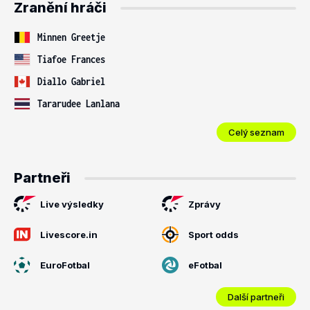
Zranění hráči
Minnen Greetje
Tiafoe Frances
Diallo Gabriel
Tararudee Lanlana
Celý seznam
Partneři
Live výsledky
Zprávy
Livescore.in
Sport odds
EuroFotbal
eFotbal
Další partneři