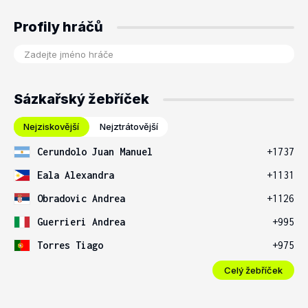
Profily hráčů
Sázkařský žebříček
Nejziskovější
Nejztrátovější
Cerundolo Juan Manuel
+1737
Eala Alexandra
+1131
Obradovic Andrea
+1126
Guerrieri Andrea
+995
Torres Tiago
+975
Celý žebříček