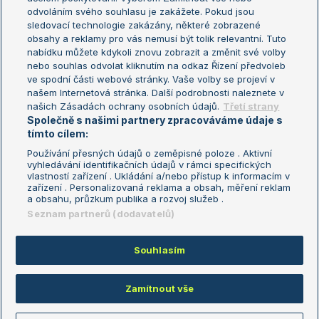
odvoláním svého souhlasu je zakážete. Pokud jsou
Turnaj mistrů
sledovací technologie zakázány, některé zobrazené
Turnaj mistryň
obsahy a reklamy pro vás nemusí být tolik relevantní. Tuto
Aktualní trendy
nabídku můžete kdykoli znovu zobrazit a změnit své volby
nebo souhlas odvolat kliknutím na odkaz Řízení předvoleb
ve spodní části webové stránky. Vaše volby se projeví v
Fotbalové přestupy
našem Internetová stránka. Další podrobnosti naleznete v
Livesport Daily
našich Zásadách ochrany osobních údajů.
Třetí strany
Společně s našimi partnery zpracováváme údaje s
LS Prague Open
tímto cílem:
Používání přesných údajů o zeměpisné poloze . Aktivní
vyhledávání identifikačních údajů v rámci specifických
vlastností zařízení . Ukládání a/nebo přístup k informacím v
Podmínky užití
Nastavení soukromí
zařízení . Personalizovaná reklama a obsah, měření reklam
GDPR a žurnalistika
Reklama
a obsahu, průzkum publika a rozvoj služeb .
Informace o zpracování osobních
Kontakt
Seznam partnerů (dodavatelů)
údajů
Tiráž
Souhlasím
Copyright © 2008-2026 TenisPortal.cz. Využíváme zpravodajství ČTK.
Zamítnout vše