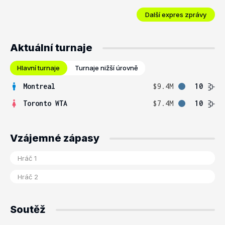
Další expres zprávy
Aktuální turnaje
Hlavní turnaje
Turnaje nižší úrovně
Montreal
$9.4M
10
Toronto WTA
$7.4M
10
Vzájemné zápasy
Soutěž