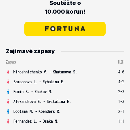
Soutěžte o
10.000 korun!
Zajímavé zápasy
Zápas
H2H
Miroshnichenko V.
-
Khatamova S.
4-0
Samsonova L.
-
Rybakina E.
4-2
Fomin S.
-
Zhukov M.
2-3
Alexandrova E.
-
Svitolina E.
1-3
Lootsma N.
-
Koenders R.
2-1
Fernandez L.
-
Osaka N.
1-1