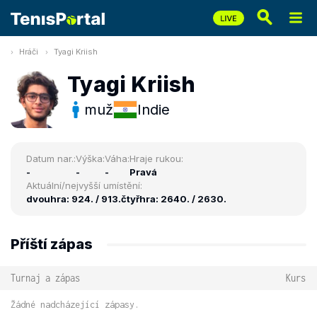
Hráči
Tyagi Kriish
Tyagi Kriish
muž
Indie
Datum nar.:
Výška:
Váha:
Hraje rukou:
-
-
-
Pravá
Aktuální/nejvyšší umístění:
dvouhra: 924. / 913.
čtyřhra: 2640. / 2630.
Příští zápas
Turnaj a zápas
Kurs
Žádné nadcházející zápasy.