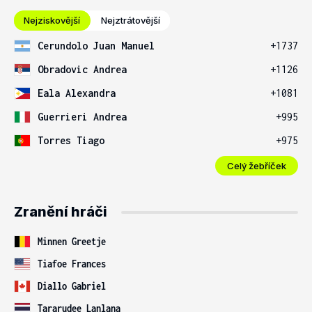
Nejziskovější
Nejztrátovější
Cerundolo Juan Manuel
+1737
Obradovic Andrea
+1126
Eala Alexandra
+1081
Guerrieri Andrea
+995
Torres Tiago
+975
Celý žebříček
Zranění hráči
Minnen Greetje
Tiafoe Frances
Diallo Gabriel
Tararudee Lanlana