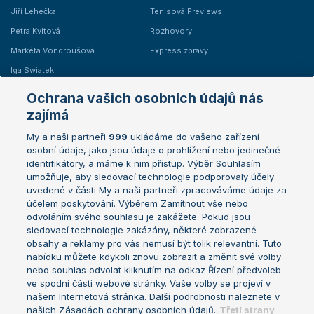
Jiří Lehečka
Tenisová Previews
Petra Kvitová
Rozhovory
Markéta Vondroušová
Express zprávy
Iga Swiatek
Marie Bouzková
Ochrana vašich osobních údajů nás
Žebříčky
Kalendář turnajů
zajímá
My a naši partneři
999
ukládáme do vašeho zařízení
Žebříček ATP (muži)
Australian Open
osobní údaje, jako jsou údaje o prohlížení nebo jedinečné
Žebříček WTA (ženy)
French Open
identifikátory, a máme k nim přístup. Výběr Souhlasím
umožňuje, aby sledovací technologie podporovaly účely
Sázkařský žebříček
Wimbledon
uvedené v části My a naši partneři zpracováváme údaje za
US Open
účelem poskytování. Výběrem Zamítnout vše nebo
odvoláním svého souhlasu je zakážete. Pokud jsou
Turnaj mistrů
sledovací technologie zakázány, některé zobrazené
Turnaj mistryň
obsahy a reklamy pro vás nemusí být tolik relevantní. Tuto
Aktualní trendy
nabídku můžete kdykoli znovu zobrazit a změnit své volby
nebo souhlas odvolat kliknutím na odkaz Řízení předvoleb
ve spodní části webové stránky. Vaše volby se projeví v
Fotbalové přestupy
našem Internetová stránka. Další podrobnosti naleznete v
Livesport Daily
našich Zásadách ochrany osobních údajů.
Třetí strany