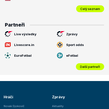
Celý seznam
Partneři
Live výsledky
Zprávy
Livescore.in
Sport odds
EuroFotbal
eFotbal
Další partneři
Hráči
Zprávy
Novak Djokovič
Aktuality