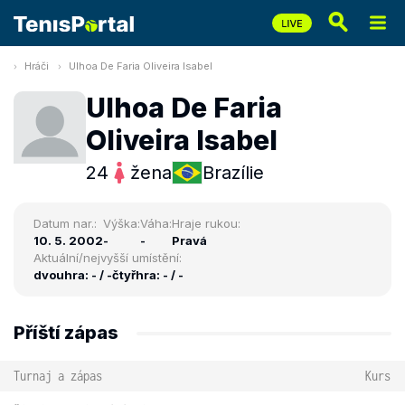
Hráči
Ulhoa De Faria Oliveira Isabel
Ulhoa De Faria
Oliveira Isabel
24
žena
Brazílie
Datum nar.:
Výška:
Váha:
Hraje rukou:
10. 5. 2002
-
-
Pravá
Aktuální/nejvyšší umístění:
dvouhra: - / -
čtyřhra: - / -
Příští zápas
Turnaj a zápas
Kurs