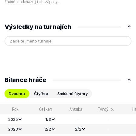
Žádné nadcházející zápasy.
Výsledky na turnajích
Bilance hráče
Dvouhra
Čtyřhra
Smíšené čtyřhry
Rok
Celkem
Antuka
Tvrdý p.
H
-
-
2025
1/3
-
2023
2/2
2/2