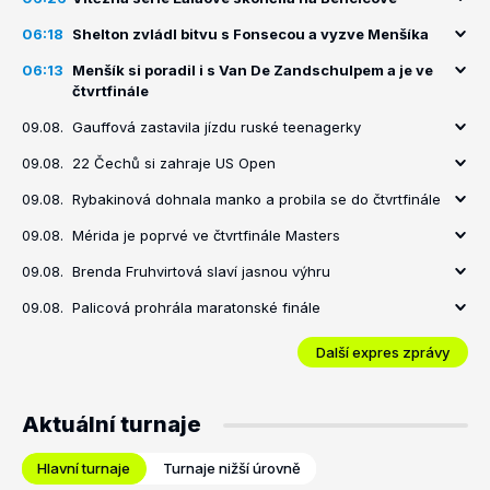
06:18
Shelton zvládl bitvu s Fonsecou a vyzve Menšíka
06:13
Menšík si poradil i s Van De Zandschulpem a je ve
čtvrtfinále
09.08.
Gauffová zastavila jízdu ruské teenagerky
09.08.
22 Čechů si zahraje US Open
09.08.
Rybakinová dohnala manko a probila se do čtvrtfinále
09.08.
Mérida je poprvé ve čtvrtfinále Masters
09.08.
Brenda Fruhvirtová slaví jasnou výhru
09.08.
Palicová prohrála maratonské finále
Další expres zprávy
Aktuální turnaje
Hlavní turnaje
Turnaje nižší úrovně