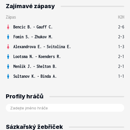
Zajímavé zápasy
Zápas
H2H
Bencic B.
-
Gauff C.
2-6
Fomin S.
-
Zhukov M.
2-3
Alexandrova E.
-
Svitolina E.
1-3
Lootsma N.
-
Koenders R.
2-1
Menšík J.
-
Shelton B.
2-1
Sultanov K.
-
Binda A.
1-1
Profily hráčů
Sázkařský žebříček