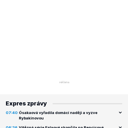
Expres zprávy
07:40
Ósakaová vyřadila domácí naději a vyzve
Rybakinovou
06:26
Vítězná série Ealaové skončila na Bencicové