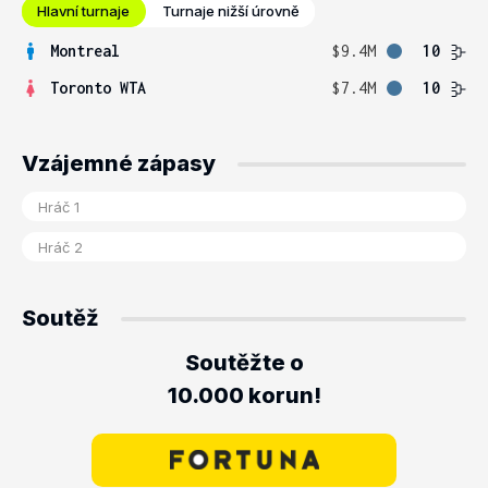
Hlavní turnaje
Turnaje nižší úrovně
Montreal
$9.4M
10
Toronto WTA
$7.4M
10
Vzájemné zápasy
Soutěž
Soutěžte o
10.000 korun!