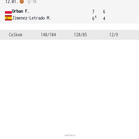
12.01.
Q-1K
Urban F.
7
6
6
Jimenez-Letrado M.
6
4
Celkem
148/104
128/85
12/9