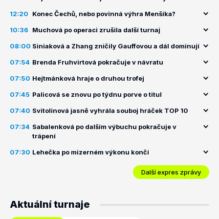
12:20
Konec Čechů, nebo povinná výhra Menšíka?
10:36
Muchová po operaci zrušila další turnaj
08:00
Siniaková a Zhang zničily Gauffovou a dál dominují
07:54
Brenda Fruhvirtová pokračuje v návratu
07:50
Hejtmánková hraje o druhou trofej
07:45
Palicová se znovu po týdnu porve o titul
07:40
Svitolinová jasně vyhrála souboj hráček TOP 10
07:34
Sabalenková po dalším výbuchu pokračuje v
trápení
07:30
Lehečka po mizerném výkonu končí
Další expres zprávy
Aktuální turnaje