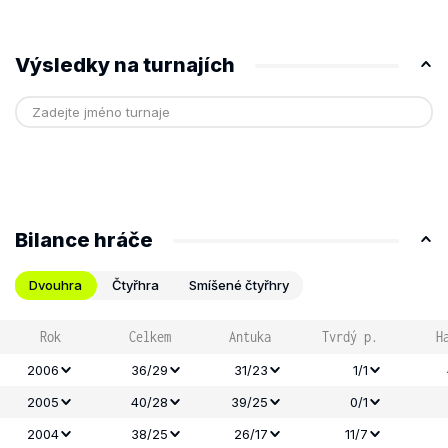
Výsledky na turnajích
Bilance hráče
Dvouhra
Čtyřhra
Smíšené čtyřhry
Rok
Celkem
Antuka
Tvrdý p.
H
2006
36/29
31/23
1/1
2005
40/28
39/25
0/1
2004
38/25
26/17
11/7