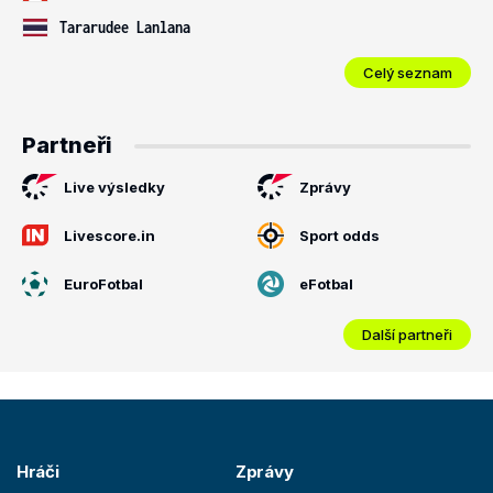
Tararudee Lanlana
Celý seznam
Partneři
Live výsledky
Zprávy
Livescore.in
Sport odds
EuroFotbal
eFotbal
Další partneři
Hráči
Zprávy