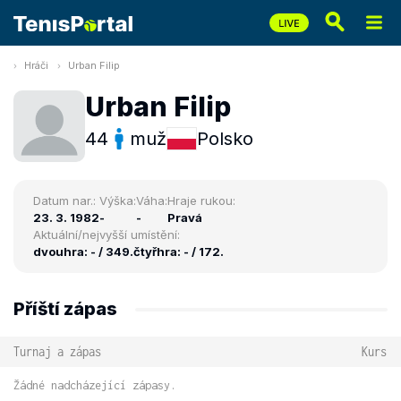
Hráči
Urban Filip
Urban Filip
44
muž
Polsko
Datum nar.:
Výška:
Váha:
Hraje rukou:
23. 3. 1982
-
-
Pravá
Aktuální/nejvyšší umístění:
dvouhra: - / 349.
čtyřhra: - / 172.
Příští zápas
Turnaj a zápas
Kurs
Žádné nadcházející zápasy.