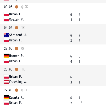
09.06.
Q-2K
Urban F.
6
6
Owsiak W.
4
1
04.06.
1K
Sirianni J.
6
7
Urban F.
3
5
29.05.
OF
Hammer P.
6
6
Urban F.
4
1
28.05.
1K
Urban F.
6
6
Fasching A.
3
1
27.05.
Q-OF
Kauntz A.
6
7
1
Urban F.
2
6