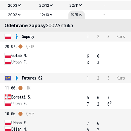
-
2003
22/12
22/11
-
10/9
2002
12/10
Odehrané zápasy
2002
Antuka
Sopoty
1
2
3
Kurs
20.07.
Q-1K
Golab M.
6
6
Urban F.
3
3
Futures 02
1
2
3
Kurs
11.06.
1K
Boretti S.
5
6
7
5
Urban F.
7
2
6
10.06.
Q-OF
Urban F.
7
6
Dilaj M.
5
2