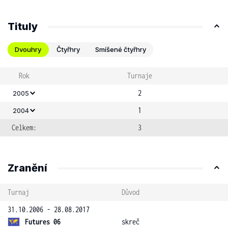
Tituly
Dvouhry
Čtyřhry
Smíšené čtyřhry
Rok
Turnaje
2
2005
1
2004
Celkem:
3
Zranění
Turnaj
Důvod
31.10.2006 - 28.08.2017
Futures 06
skreč