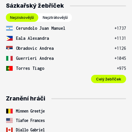
Sázkařský žebříček
Nejziskovější
Nejztrátovější
Cerundolo Juan Manuel
+1737
Eala Alexandra
+1131
Obradovic Andrea
+1126
Guerrieri Andrea
+1045
Torres Tiago
+975
Celý žebříček
Zranění hráči
Minnen Greetje
Tiafoe Frances
Diallo Gabriel