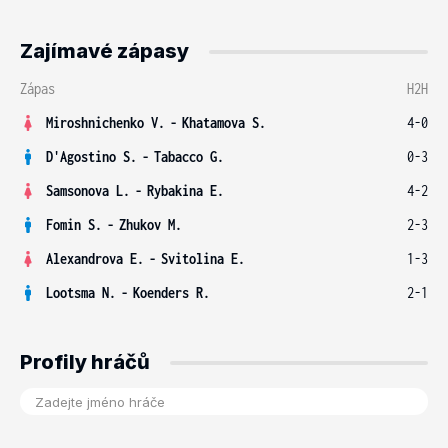
Zajímavé zápasy
Zápas
H2H
Miroshnichenko V.
-
Khatamova S.
4-0
D'Agostino S.
-
Tabacco G.
0-3
Samsonova L.
-
Rybakina E.
4-2
Fomin S.
-
Zhukov M.
2-3
Alexandrova E.
-
Svitolina E.
1-3
Lootsma N.
-
Koenders R.
2-1
Profily hráčů