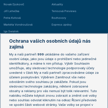
Novak Djokovič
Aktuality
Jiří Lehečka
Tenisová Previews
Petra Kvitová
Rozhovory
Markéta Vondroušová
Express zprávy
Iga Swiatek
Marie Bouzková
Ochrana vašich osobních údajů nás
Žebříčky
Kalendář turnajů
zajímá
My a naši partneři
999
ukládáme do vašeho zařízení
Žebříček ATP (muži)
Australian Open
osobní údaje, jako jsou údaje o prohlížení nebo jedinečné
Žebříček WTA (ženy)
French Open
identifikátory, a máme k nim přístup. Výběr Souhlasím
umožňuje, aby sledovací technologie podporovaly účely
Sázkařský žebříček
Wimbledon
uvedené v části My a naši partneři zpracováváme údaje za
US Open
účelem poskytování. Výběrem Zamítnout vše nebo
odvoláním svého souhlasu je zakážete. Pokud jsou
Turnaj mistrů
sledovací technologie zakázány, některé zobrazené
Turnaj mistryň
obsahy a reklamy pro vás nemusí být tolik relevantní. Tuto
Aktualní trendy
nabídku můžete kdykoli znovu zobrazit a změnit své volby
nebo souhlas odvolat kliknutím na odkaz Řízení předvoleb
ve spodní části webové stránky. Vaše volby se projeví v
Fotbalové přestupy