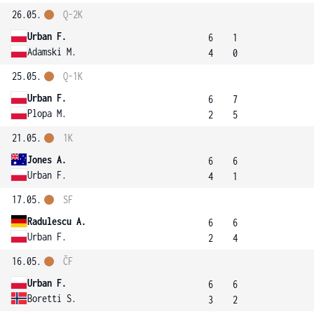
26.05.
Q-2K
Urban F.
6
1
Adamski M.
4
0
25.05.
Q-1K
Urban F.
6
7
Plopa M.
2
5
21.05.
1K
Jones A.
6
6
Urban F.
4
1
17.05.
SF
Radulescu A.
6
6
Urban F.
2
4
16.05.
ČF
Urban F.
6
6
Boretti S.
3
2