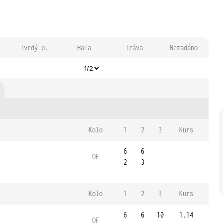
Tvrdý p.
Hala
Tráva
Nezadáno
-
-
-
1/2
-
-
-
-
Kolo
1
2
3
Kurs
6
6
OF
2
3
Kolo
1
2
3
Kurs
6
6
10
1.14
OF