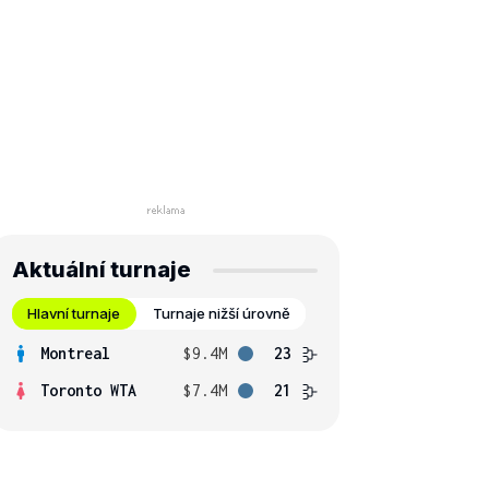
Aktuální turnaje
Hlavní turnaje
Turnaje nižší úrovně
Montreal
$9.4M
23
Toronto WTA
$7.4M
21