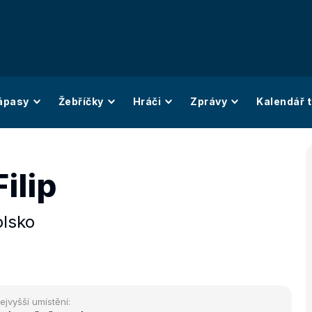
ápasy
Žebříčky
Hráči
Zprávy
Kalendář t
ilip
olsko
ejvyšší umístění: