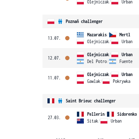
Olejniczak
/
Urban
Poznaň challenger
Mazarakis
/
Mertl
13.07.
Olejniczak
/
Urban
Olejniczak
/
Urban
12.07.
Del Potro
/
Fuente
Olejniczak
/
Urban
11.07.
Gawlak
/
Pokrywka
Saint Brieuc challenger
Pellerin
/
Sidorenko
27.03.
Sitak
/
Urban