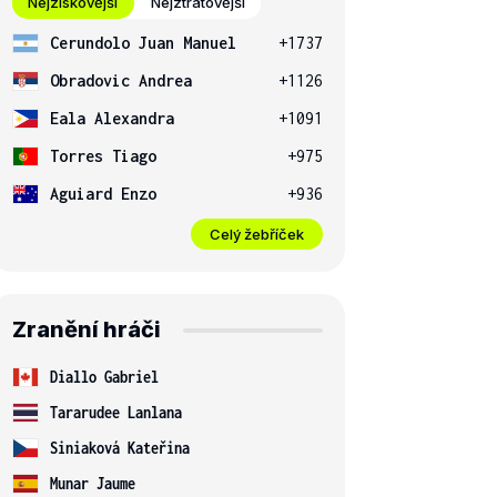
Nejziskovější
Nejztrátovější
Cerundolo Juan Manuel
+1737
Obradovic Andrea
+1126
Eala Alexandra
+1091
Torres Tiago
+975
Aguiard Enzo
+936
Celý žebříček
Zranění hráči
Diallo Gabriel
Tararudee Lanlana
Siniaková Kateřina
Munar Jaume