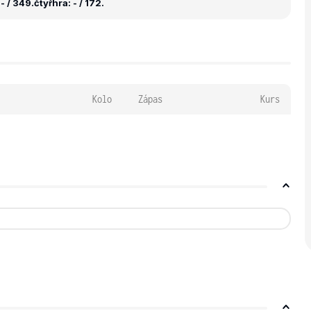
- / 349.
čtyřhra: - / 172.
Kolo
Zápas
Kurs