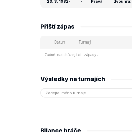
23. 3. 1982
-
-
Pravá
dvouhra: 
Příští zápas
Datum
Turnaj
Žádné nadcházející zápasy.
Výsledky na turnajích
Bilance hráče