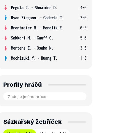
Pegula J.
-
Shnaider D.
4-0
Ryan Ziegann S.
-
Gadecki T.
3-0
Brantmeier R.
-
Mandlik E.
0-3
Sakkari M.
-
Gauff C.
5-6
Mertens E.
-
Osaka N.
3-5
Mochizuki Y.
-
Huang T.
1-3
Profily hráčů
Sázkařský žebříček