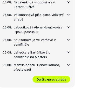
06.08.
Sabalenková si podmínky v
Torontu užívá
06.08.
Valdmannová píše osmé vítězství
v řadě
06.08.
Laboutková i Alena Kovačková v
Lipsku postupují
06.08.
Knutsonová je ve Varšavě v
semifinále
06.08.
Lehečka a Bartůňková o
osmifinále na Masters
06.08.
Monfils nadělil Tienovi kanára,
přesto padl
Další expres zprávy