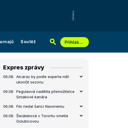
urnajů
Soutěž
Přihlášení
Expres zprávy
06.08.
Alcaraz by podle experta měl
ukončit sezonu
06.08.
Pegulaová nadělila přemožitelce
Siniakové kanára
06.08.
Fils nedal šanci Navonemu
06.08.
Šwiateková v Torontu smetla
Golubicovou