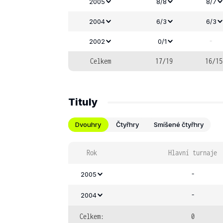
2005
8/8
8/7
2004
6/3
6/3
-
2002
0/1
Celkem
17/19
16/15
Tituly
Dvouhry
Čtyřhry
Smíšené čtyřhry
Rok
Hlavní turnaje
-
2005
-
2004
Celkem:
0