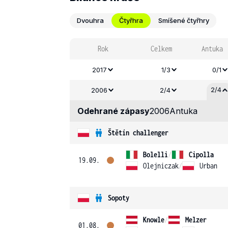
Dvouhra
Čtyřhra
Smíšené čtyřhry
Rok
Celkem
Antuka
2017
1/3
0/1
2/4
2006
2/4
Odehrané zápasy
2006
Antuka
Štětín challenger
Bolelli
/
Cipolla
19.09.
Olejniczak
/
Urban
Sopoty
Knowle
/
Melzer
01.08.