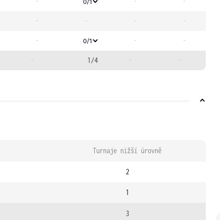
-
-
-
0/1
-
-
-
-
-
-
-
0/1
-
1/4
-
-
Turnaje nižší úrovně
2
1
3