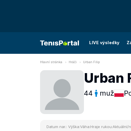
LIVE výsledky
Z
Hlavní stránka
Hráči
Urban Filip
Urban F
44
muž
P
Datum nar.:
Výška:
Váha:
Hraje rukou:
Aktuální/n