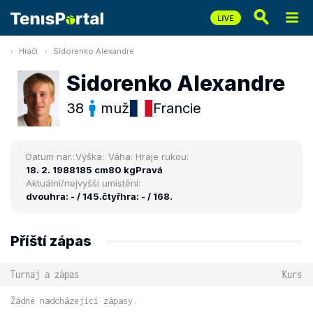
Hráči
Sidorenko Alexandre
Sidorenko Alexandre
38
muž
Francie
Datum nar.:
Výška:
Váha:
Hraje rukou:
18. 2. 1988
185 cm
80 kg
Pravá
Aktuální/nejvyšší umístění:
dvouhra: - / 145.
čtyřhra: - / 168.
Příští zápas
Turnaj a zápas
Kurs
Žádné nadcházející zápasy.