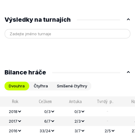
Výsledky na turnajích
Bilance hráče
Dvouhra
Čtyřhra
Smíšené čtyřhry
Rok
Celkem
Antuka
Tvrdý p.
H
-
2018
0/3
0/3
-
2017
6/7
2/3
2016
33/24
3/7
2/5
2