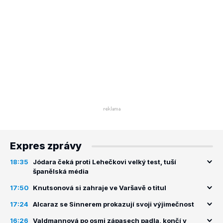
Expres zprávy
18:35
Jódara čeká proti Lehečkovi velký test, tuší
španělská média
17:50
Knutsonová si zahraje ve Varšavě o titul
17:24
Alcaraz se Sinnerem prokazují svoji výjimečnost
16:26
Valdmannová po osmi zápasech padla, končí v