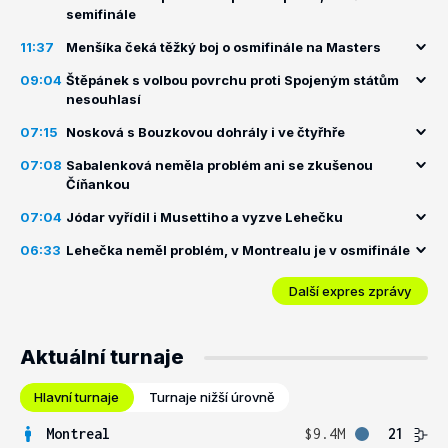
semifinále
11:37
Menšíka čeká těžký boj o osmifinále na Masters
09:04
Štěpánek s volbou povrchu proti Spojeným státům
nesouhlasí
07:15
Nosková s Bouzkovou dohrály i ve čtyřhře
07:08
Sabalenková neměla problém ani se zkušenou
Číňankou
07:04
Jódar vyřídil i Musettiho a vyzve Lehečku
06:33
Lehečka neměl problém, v Montrealu je v osmifinále
Další expres zprávy
Aktuální turnaje
Hlavní turnaje
Turnaje nižší úrovně
Montreal
$9.4M
21