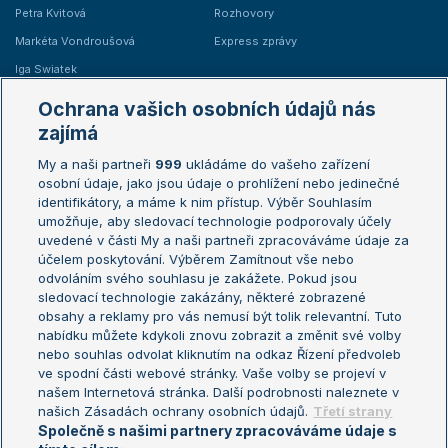
Petra Kvitová
Rozhovory
Markéta Vondroušová
Express zprávy
Iga Swiatek
Marie Bouzková
Ochrana vašich osobních údajů nás
Žebříčky
Kalendář turnajů
zajímá
My a naši partneři
999
ukládáme do vašeho zařízení
Žebříček ATP (muži)
Australian Open
osobní údaje, jako jsou údaje o prohlížení nebo jedinečné
Žebříček WTA (ženy)
French Open
identifikátory, a máme k nim přístup. Výběr Souhlasím
umožňuje, aby sledovací technologie podporovaly účely
Sázkařský žebříček
Wimbledon
uvedené v části My a naši partneři zpracováváme údaje za
US Open
účelem poskytování. Výběrem Zamítnout vše nebo
odvoláním svého souhlasu je zakážete. Pokud jsou
Turnaj mistrů
sledovací technologie zakázány, některé zobrazené
Turnaj mistryň
obsahy a reklamy pro vás nemusí být tolik relevantní. Tuto
Aktualní trendy
nabídku můžete kdykoli znovu zobrazit a změnit své volby
nebo souhlas odvolat kliknutím na odkaz Řízení předvoleb
ve spodní části webové stránky. Vaše volby se projeví v
Fotbalové přestupy
našem Internetová stránka. Další podrobnosti naleznete v
Livesport Daily
našich Zásadách ochrany osobních údajů.
Třetí strany
Společně s našimi partnery zpracováváme údaje s
LS Prague Open