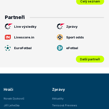
Celý seznam
Partneři
Live výsledky
Zprávy
Livescore.in
Sport odds
EuroFotbal
eFotbal
Další partneři
Hráči
Zprávy
Novak Djokovič
Aktuality
Jiří Lehečka
Tenisová Previews