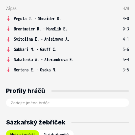
Zápas
H2H
Pegula J.
-
Shnaider D.
4-0
Brantmeier R.
-
Mandlik E.
0-3
Svitolina E.
-
Anisimova A.
4-1
Sakkari M.
-
Gauff C.
5-6
Sabalenka A.
-
Alexandrova E.
5-4
Mertens E.
-
Osaka N.
3-5
Profily hráčů
Sázkařský žebříček
Nejziskovější
Nejztrátovější