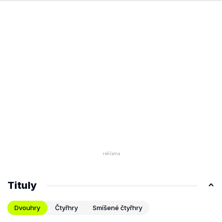
Tituly
Dvouhry
Čtyřhry
Smíšené čtyřhry