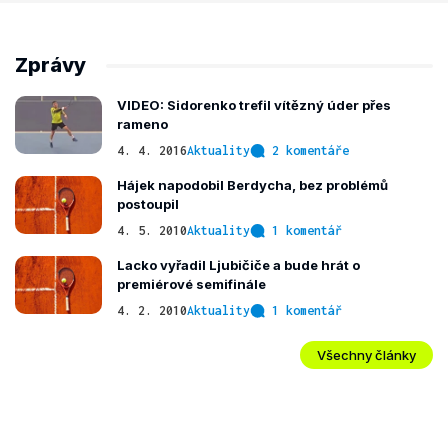
Zprávy
VIDEO: Sidorenko trefil vítězný úder přes
rameno
4. 4. 2016
Aktuality
2 komentáře
Hájek napodobil Berdycha, bez problémů
postoupil
4. 5. 2010
Aktuality
1 komentář
Lacko vyřadil Ljubičiče a bude hrát o
premiérové semifinále
4. 2. 2010
Aktuality
1 komentář
Všechny články