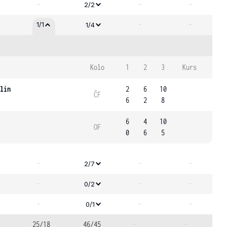
-
-
-
2/2
-
-
1/1
1/4
Kolo
1
2
3
Kurs
lin
2
6
10
ČF
6
2
8
6
4
10
OF
0
6
5
-
-
-
2/7
-
-
-
0/2
-
-
-
0/1
25/18
46/45
-
-