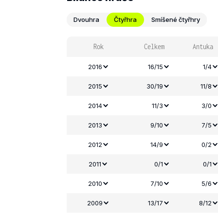
Dvouhra
Čtyřhra
Smíšené čtyřhry
Rok
Celkem
Antuka
2016
16/15
1/4
2015
30/19
11/8
2014
11/3
3/0
2013
9/10
7/5
2012
14/9
0/2
2011
0/1
0/1
2010
7/10
5/6
2009
13/17
8/12