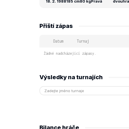
18. 2. 1988
185 cm
80 kg
Pravá
dvouhra:
Příští zápas
Datum
Turnaj
Žádné nadcházející zápasy.
Výsledky na turnajích
Bilance hráče