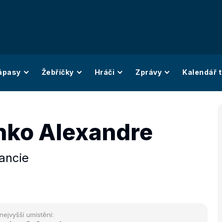
ápasy
Žebříčky
Hráči
Zprávy
Kalendář t
nko Alexandre
ancie
nejvyšší umístění: