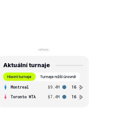
Aktuální turnaje
Hlavní turnaje
Turnaje nižší úrovně
Montreal
$9.4M
16
Toronto WTA
$7.4M
16