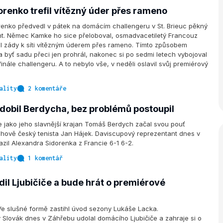
orenko trefil vítězný úder přes rameno
renko předvedl v pátek na domácím challengeru v St. Brieuc pěkný
t. Němec Kamke ho sice přeloboval, osmadvacetiletý Francouz
il zády k síti vítězným úderem přes rameno. Tímto způsobem
, a byť sadu přeci jen prohrál, nakonec si po sedmi letech vybojoval
inále challengeru. A to nebylo vše, v neděli oslavil svůj premiérový
ality
2 komentáře
dobil Berdycha, bez problémů postoupil
 jako jeho slavnější krajan Tomáš Berdych začal svou pouť
hově český tenista Jan Hájek. Daviscupový reprezentant dnes v
azil Alexandra Sidorenka z Francie 6-1 6-2.
ality
1 komentář
il Ljubičiče a bude hrát o premiérové
e slušné formě zastihl úvod sezony Lukáše Lacka.
 Slovák dnes v Záhřebu udolal domácího Ljubičiče a zahraje si o