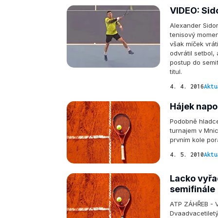
VIDEO: Sid
Alexander Sido
tenisový momen
však míček vrát
odvrátil setbol
postup do semif
titul.
4. 4. 2016
Aktu
Hájek napo
Podobně hladce
turnajem v Mnic
prvním kole por
4. 5. 2010
Aktu
Lacko vyřad
semifinále
ATP ZÁHŘEB - V
Dvaadvacetiletý