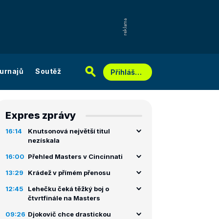
urnajů
Soutěž
Přihlášení
Expres zprávy
16:14
Knutsonová největší titul
nezískala
16:00
Přehled Masters v Cincinnati
13:29
Krádež v přímém přenosu
12:45
Lehečku čeká těžký boj o
čtvrtfinále na Masters
09:26
Djokovič chce drastickou