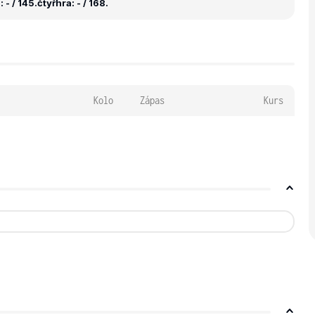
 - / 145.
čtyřhra: - / 168.
Kolo
Zápas
Kurs