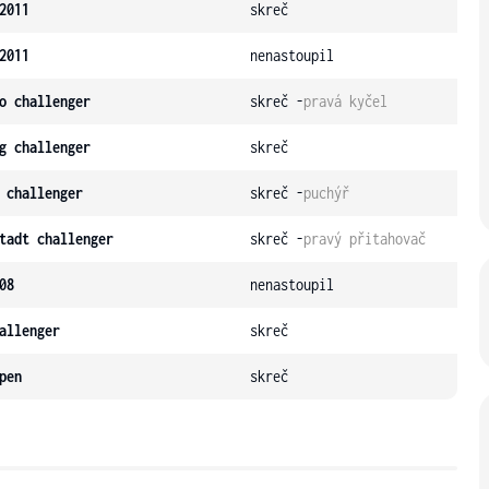
2011
skreč
2011
nenastoupil
o challenger
skreč -
pravá kyčel
g challenger
skreč
 challenger
skreč -
puchýř
tadt challenger
skreč -
pravý přitahovač
08
nenastoupil
allenger
skreč
pen
skreč