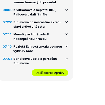
změnu tenisových pravidel
09:00
Knutsonová o největší titul,
Palicová o další finále
07:20
Siniaková po nešťastné skreči
slaví drtivé vítězství
07:16
Menšík parádně zvládl
nebezpečnou hrozbu
07:10
Rozjetá Ealaová urvala sedmou
výhru v řadě
07:04
Bencicová udolala parťačku
Siniakové
Další expres zprávy