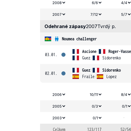
2008
6/6
4/4
2007
7/12
5/7
Odehrané zápasy
2007
Tvrdý p.
Noumea challenger
Ascione
/
Roger-Vasse
03.01.
Guez
/
Sidorenko
Guez
/
Sidorenko
02.01.
Fraile
/
Lopez
2006
10/11
8/4
2005
0/3
0/1
-
2003
0/1
Celkem
123/117
52/54