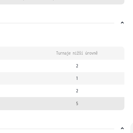
Turnaje nižší úrovně
2
1
2
5