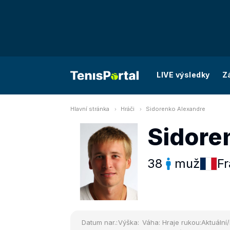
LIVE výsledky
Z
Hlavní stránka
Hráči
Sidorenko Alexandre
Sidore
38
muž
Fr
Datum nar.:
Výška:
Váha:
Hraje rukou:
Aktuální/