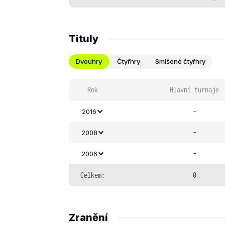
Tituly
Dvouhry
Čtyřhry
Smíšené čtyřhry
Rok
Hlavní turnaje
-
2016
-
2008
-
2006
Celkem:
0
Zranění