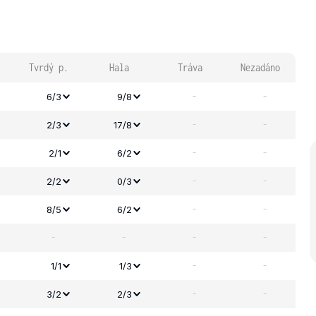
Tvrdý p.
Hala
Tráva
Nezadáno
-
-
6/3
9/8
-
-
2/3
17/8
-
-
2/1
6/2
-
-
2/2
0/3
-
-
8/5
6/2
-
-
-
-
-
-
1/1
1/3
-
-
3/2
2/3