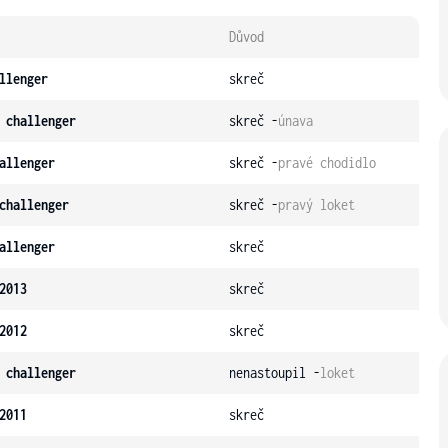
Důvod
llenger
skreč
 challenger
skreč -
únava
allenger
skreč -
pravé chodidlo
challenger
skreč -
pravý loket
allenger
skreč
2013
skreč
2012
skreč
 challenger
nenastoupil -
loket
2011
skreč