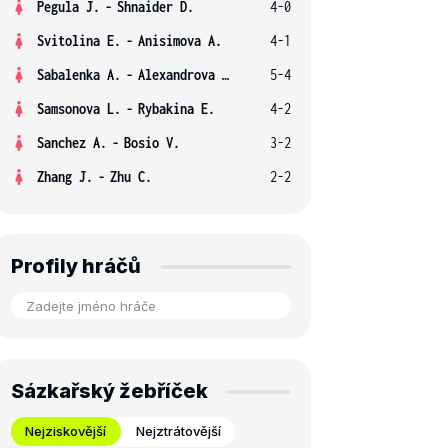
Pegula J.
-
Shnaider D.
4-0
Svitolina E.
-
Anisimova A.
4-1
Sabalenka A.
-
Alexandrova E.
5-4
Samsonova L.
-
Rybakina E.
4-2
Sanchez A.
-
Bosio V.
3-2
Zhang J.
-
Zhu C.
2-2
Profily hráčů
Sázkařský žebříček
Nejziskovější
Nejztrátovější