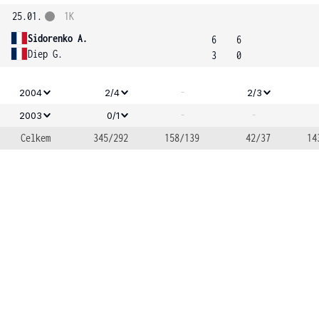
25.01.
1K
Sidorenko A.
6
6
Diep G.
3
0
-
2004
2/4
2/3
-
-
2003
0/1
Celkem
345/292
158/139
42/37
14