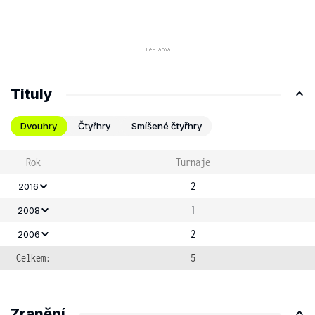
Tituly
Dvouhry
Čtyřhry
Smíšené čtyřhry
Rok
Turnaje
2
2016
1
2008
2
2006
Celkem:
5
Zranění