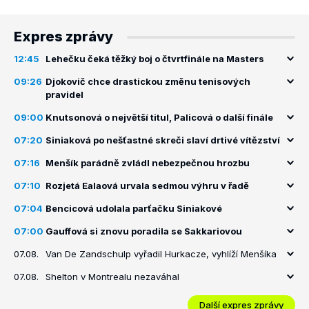
Expres zprávy
12:45
Lehečku čeká těžký boj o čtvrtfinále na Masters
09:26
Djokovič chce drastickou změnu tenisových
pravidel
09:00
Knutsonová o největší titul, Palicová o další finále
07:20
Siniaková po nešťastné skreči slaví drtivé vítězství
07:16
Menšík parádně zvládl nebezpečnou hrozbu
07:10
Rozjetá Ealaová urvala sedmou výhru v řadě
07:04
Bencicová udolala parťačku Siniakové
07:00
Gauffová si znovu poradila se Sakkariovou
07.08.
Van De Zandschulp vyřadil Hurkacze, vyhlíží Menšíka
07.08.
Shelton v Montrealu nezaváhal
Další expres zprávy