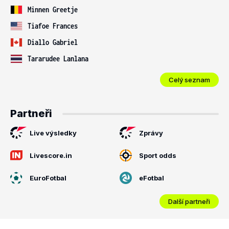
Minnen Greetje
Tiafoe Frances
Diallo Gabriel
Tararudee Lanlana
Celý seznam
Partneři
Live výsledky
Zprávy
Livescore.in
Sport odds
EuroFotbal
eFotbal
Další partneři