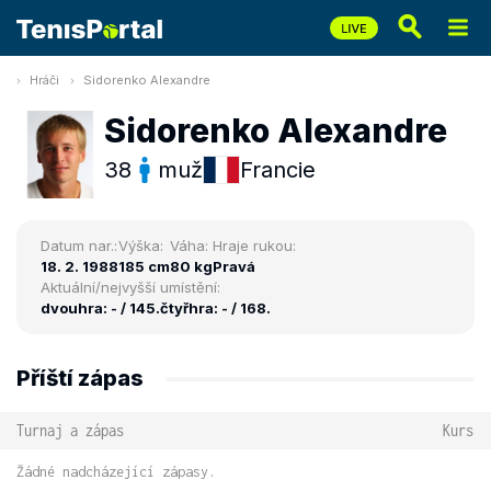
Hráči
Sidorenko Alexandre
Sidorenko Alexandre
38
muž
Francie
Datum nar.:
Výška:
Váha:
Hraje rukou:
18. 2. 1988
185 cm
80 kg
Pravá
Aktuální/nejvyšší umístění:
dvouhra: - / 145.
čtyřhra: - / 168.
Příští zápas
Turnaj a zápas
Kurs
Žádné nadcházející zápasy.