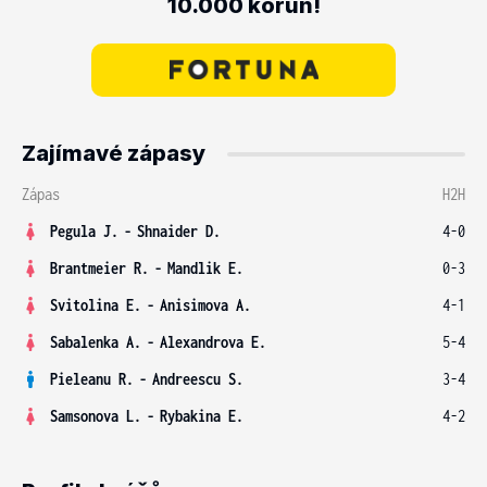
10.000 korun!
Zajímavé zápasy
Zápas
H2H
Pegula J.
-
Shnaider D.
4-0
Brantmeier R.
-
Mandlik E.
0-3
Svitolina E.
-
Anisimova A.
4-1
Sabalenka A.
-
Alexandrova E.
5-4
Pieleanu R.
-
Andreescu S.
3-4
Samsonova L.
-
Rybakina E.
4-2