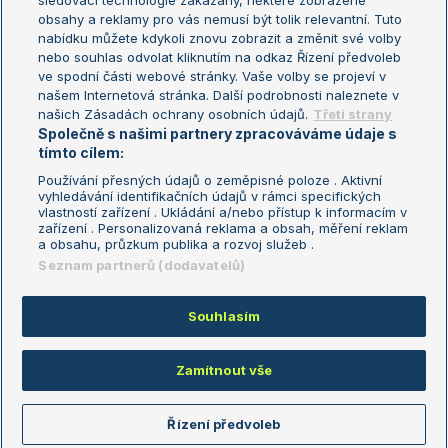
sledovací technologie zakázány, některé zobrazené
Turnaj mistryň
obsahy a reklamy pro vás nemusí být tolik relevantní. Tuto
Aktualní trendy
nabídku můžete kdykoli znovu zobrazit a změnit své volby
nebo souhlas odvolat kliknutím na odkaz Řízení předvoleb
ve spodní části webové stránky. Vaše volby se projeví v
Fotbalové přestupy
našem Internetová stránka. Další podrobnosti naleznete v
Livesport Daily
našich Zásadách ochrany osobních údajů.
Třetí strany
Společně s našimi partnery zpracováváme údaje s
LS Prague Open
tímto cílem:
Používání přesných údajů o zeměpisné poloze . Aktivní
vyhledávání identifikačních údajů v rámci specifických
vlastností zařízení . Ukládání a/nebo přístup k informacím v
Podmínky užití
Nastavení soukromí
zařízení . Personalizovaná reklama a obsah, měření reklam
GDPR a žurnalistika
Reklama
a obsahu, průzkum publika a rozvoj služeb .
Informace o zpracování osobních
Kontakt
Seznam partnerů (dodavatelů)
údajů
Tiráž
Souhlasím
Copyright © 2008-2026 TenisPortal.cz. Využíváme zpravodajství ČTK.
Zamítnout vše
Řízení předvoleb