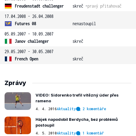
Freudenstadt challenger
skreč -
pravý přitahovač
17.04.2008 - 26.04.2008
Futures 08
nenastoupil
05.09.2007 - 10.09.2007
Janov challenger
skreč
29.05.2007 - 30.05.2007
French Open
skreč
Zprávy
VIDEO: Sidorenko trefil vítězný úder přes
rameno
4. 4. 2016
Aktuality
2 komentáře
Hájek napodobil Berdycha, bez problémů
postoupil
4. 5. 2010
Aktuality
1 komentář