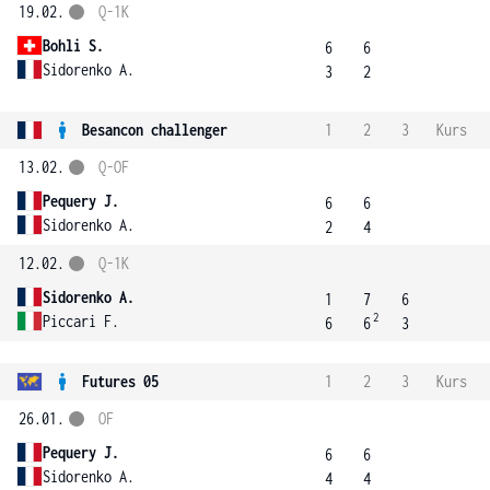
19.02.
Q-1K
Bohli S.
6
6
Sidorenko A.
3
2
Besancon challenger
1
2
3
Kurs
13.02.
Q-OF
Pequery J.
6
6
Sidorenko A.
2
4
12.02.
Q-1K
Sidorenko A.
1
7
6
2
Piccari F.
6
6
3
Futures 05
1
2
3
Kurs
26.01.
OF
Pequery J.
6
6
Sidorenko A.
4
4