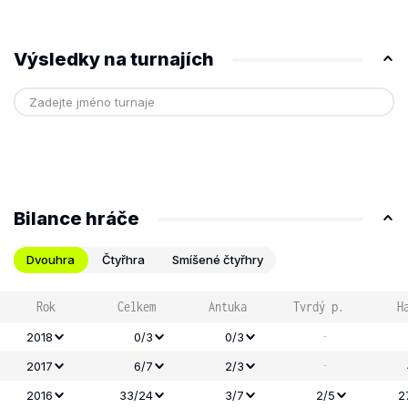
Výsledky na turnajích
Bilance hráče
Dvouhra
Čtyřhra
Smíšené čtyřhry
Rok
Celkem
Antuka
Tvrdý p.
H
-
2018
0/3
0/3
-
2017
6/7
2/3
2016
33/24
3/7
2/5
2