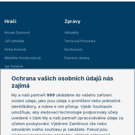
Hráči
Zprávy
Novak Djokovič
Aktuality
Jiří Lehečka
Tenisová Previews
Petra Kvitová
Rozhovory
Markéta Vondroušová
Express zprávy
Iga Swiatek
Marie Bouzková
Ochrana vašich osobních údajů nás
Žebříčky
Kalendář turnajů
zajímá
My a naši partneři
999
ukládáme do vašeho zařízení
Žebříček ATP (muži)
Australian Open
osobní údaje, jako jsou údaje o prohlížení nebo jedinečné
Žebříček WTA (ženy)
French Open
identifikátory, a máme k nim přístup. Výběr Souhlasím
umožňuje, aby sledovací technologie podporovaly účely
Sázkařský žebříček
Wimbledon
uvedené v části My a naši partneři zpracováváme údaje za
US Open
účelem poskytování. Výběrem Zamítnout vše nebo
odvoláním svého souhlasu je zakážete. Pokud jsou
Turnaj mistrů