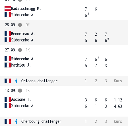
Raditschnigg M.
7
6
5
Sidorenko A.
6
1
28.09.
OF
Benneteau A.
7
2
7
0
Sidorenko A.
5
6
6
27.09.
1K
2
Sidorenko A.
7
6
6
Mathieu J.
5
7
3
Orleans challenger
1
2
3
Kurs
13.09.
1K
Ascione T.
3
6
6
1.12
Sidorenko A.
6
1
3
4.63
Cherbourg challenger
1
2
3
Kurs