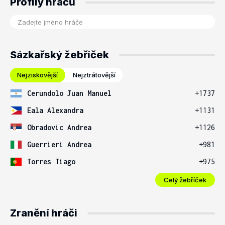
Profily hráčů
Sázkařský žebříček
Nejziskovější
Nejztrátovější
Cerundolo Juan Manuel
+1737
Eala Alexandra
+1131
Obradovic Andrea
+1126
Guerrieri Andrea
+981
Torres Tiago
+975
Celý žebříček
Zranění hráči