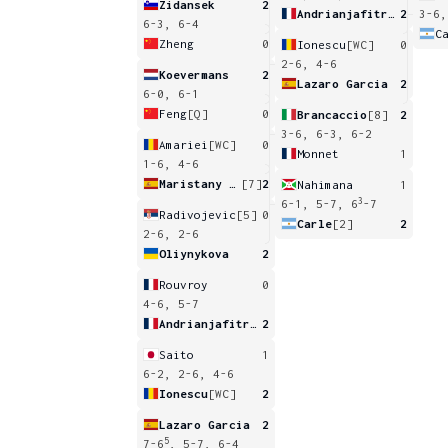
Zidansek
2
Andrianjafitrimo
2
3-6,
6-3, 6-4
C
Zheng
0
Ionescu
[WC]
0
2-6, 4-6
Koevermans
2
Lazaro Garcia
2
6-0, 6-1
Feng
[Q]
0
Brancaccio
[8]
2
3-6, 6-3, 6-2
Amariei
[WC]
0
Monnet
1
1-6, 4-6
Maristany Zuleta De Reales
[7]
2
Nahimana
1
3
6-1, 5-7, 6
-7
Radivojevic
[5]
0
Carle
[2]
2
2-6, 2-6
Oliynykova
2
Rouvroy
0
4-6, 5-7
Andrianjafitrimo
2
Saito
1
6-2, 2-6, 4-6
Ionescu
[WC]
2
Lazaro Garcia
2
5
7-6
, 5-7, 6-4