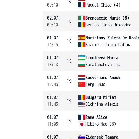
1K
09:10
Paquet Chloe (4)
02.07.
Brancaccio Nuria (8)
1K
09:10
Bertea Elena Ruxandra
01.07.
Maristany Zuleta De Real
1K
14:15
Amariei Ilinca Dalina
01.07.
Timofeeva Maria
1K
13:13
Karatancheva Lia
01.07.
Koevermans Anouk
1K
12:45
Feng Shuo
01.07.
Bulgaru Miriam
1K
11:45
Blokhina Alexis
01.07.
Rame Alice
1K
11:05
Hibino Nao (6)
01.07.
Zidansek Tamara