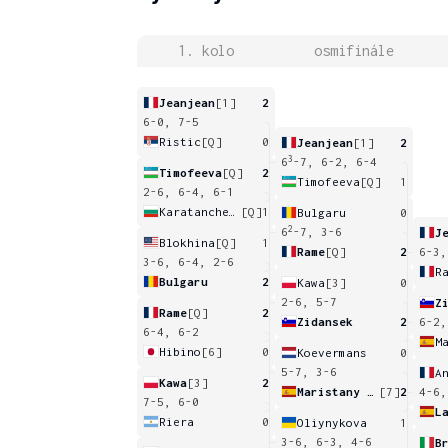
1. kolo
osmifinále
Jeanjean
[1]
2
6-0, 7-5
Ristic
[Q]
0
Jeanjean
[1]
2
3
6
-7, 6-2, 6-4
Timofeeva
[Q]
2
Timofeeva
[Q]
1
2-6, 6-4, 6-1
Karatancheva
[Q]
1
Bulgaru
0
2
6
-7, 3-6
J
Blokhina
[Q]
1
Rame
[Q]
2
6-3,
3-6, 6-4, 2-6
R
Bulgaru
2
Kawa
[3]
0
2-6, 5-7
Z
Rame
[Q]
2
Zidansek
2
6-2,
6-4, 6-2
Hibino
[6]
0
Koevermans
0
5-7, 3-6
Kawa
[3]
2
Maristany Zuleta De Reales
[7]
2
4-6,
7-5, 6-0
L
Riera
0
Oliynykova
1
3-6, 6-3, 4-6
B