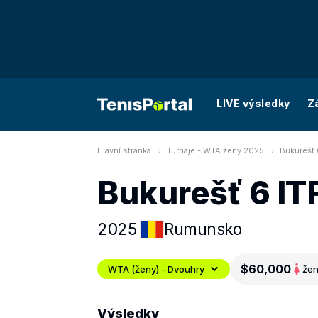
LIVE výsledky
Z
Hlavní stránka
Turnaje - WTA ženy 2025
Bukurešť 
Bukurešť 6 IT
2025
Rumunsko
$60,000
WTA (ženy) - Dvouhry
že
Výsledky