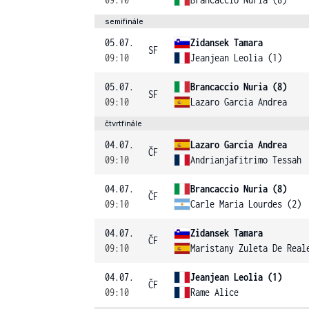
semifinále
05.07.
Zidansek Tamara
SF
09:10
Jeanjean Leolia (1)
05.07.
Brancaccio Nuria (8)
SF
09:10
Lazaro Garcia Andrea
čtvrtfinále
04.07.
Lazaro Garcia Andrea
ČF
09:10
Andrianjafitrimo Tessah
04.07.
Brancaccio Nuria (8)
ČF
09:10
Carle Maria Lourdes (2)
04.07.
Zidansek Tamara
ČF
09:10
Maristany Zuleta De Real
04.07.
Jeanjean Leolia (1)
ČF
09:10
Rame Alice