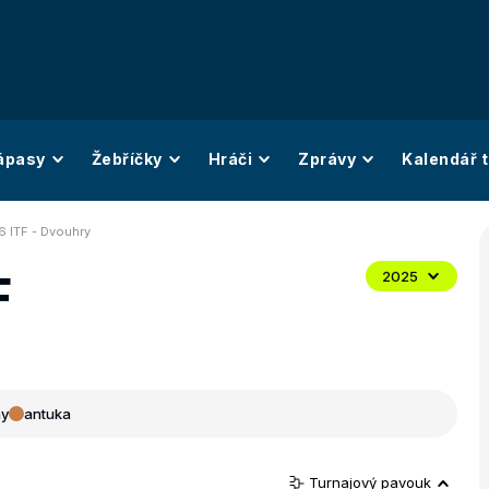
ápasy
Žebříčky
Hráči
Zprávy
Kalendář t
6 ITF - Dvouhry
F
2025
ny
antuka
Turnajový pavouk