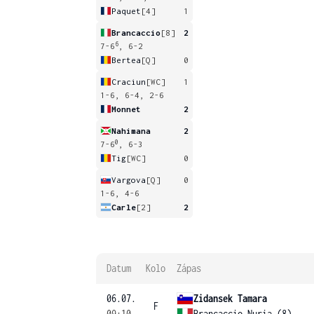
Paquet
[4]
1
Brancaccio
[8]
2
6
7-6
, 6-2
Bertea
[Q]
0
Craciun
[WC]
1
1-6, 6-4, 2-6
Monnet
2
Nahimana
2
0
7-6
, 6-3
Tig
[WC]
0
Vargova
[Q]
0
1-6, 4-6
Carle
[2]
2
Datum
Kolo
Zápas
06.07.
Zidansek Tamara
F
09:10
Brancaccio Nuria (8)