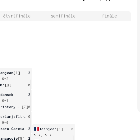
čtvrtfinále
semifinále
finále
eanjean
[1]
2
 6-2
ame
[Q]
0
idansek
2
 6-1
Maristany Zuleta De Reales
[7]
0
Andrianjafitrimo
0
 0-6
azaro Garcia
2
Jeanjean
[1]
0
5-7, 5-7
rancaccio
[8]
2