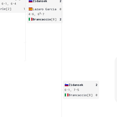
Zidansek
2
 6-1, 6-4
arle
[2]
1
Lazaro Garcia
0
6
4-6, 6
-7
Brancaccio
[8]
2
Zidansek
2
6-1, 7-5
Brancaccio
[8]
0