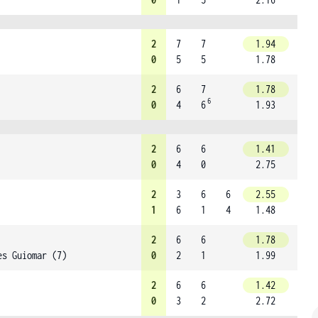
2
7
7
1.94
0
5
5
1.78
2
6
7
1.78
6
0
4
6
1.93
2
6
6
1.41
0
4
0
2.75
2
3
6
6
2.55
1
6
1
4
1.48
2
6
6
1.78
es Guiomar (7)
0
2
1
1.99
2
6
6
1.42
0
3
2
2.72