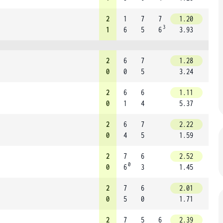
2
1
7
7
1.20
3
1
6
5
6
3.93
2
6
7
1.28
0
0
5
3.24
2
6
6
1.11
0
1
4
5.37
2
6
7
2.22
0
4
5
1.59
2
7
6
2.52
0
0
6
3
1.45
2
7
6
2.01
0
5
0
1.71
2
7
5
6
2.39