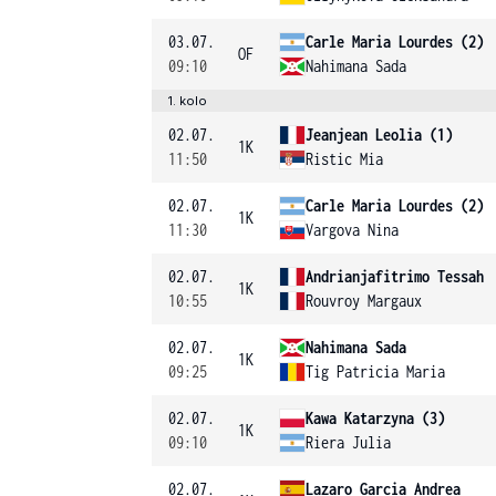
03.07.
Carle Maria Lourdes (2)
OF
09:10
Nahimana Sada
1. kolo
02.07.
Jeanjean Leolia (1)
1K
11:50
Ristic Mia
02.07.
Carle Maria Lourdes (2)
1K
11:30
Vargova Nina
02.07.
Andrianjafitrimo Tessah
1K
10:55
Rouvroy Margaux
02.07.
Nahimana Sada
1K
09:25
Tig Patricia Maria
02.07.
Kawa Katarzyna (3)
1K
09:10
Riera Julia
02.07.
Lazaro Garcia Andrea