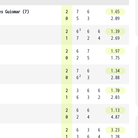
es Guiomar (7)
2
7
6
1.65
0
5
3
2.09
3
2
6
6
6
1.39
1
7
2
4
2.69
2
6
7
1.97
0
2
5
1.75
2
7
6
1.34
2
0
6
3
2.88
2
3
6
6
1.70
1
6
3
2
2.03
2
6
6
1.13
0
2
4
4.87
2
6
3
6
3.23
1
3
6
4
1.28