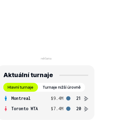
Aktuální turnaje
Hlavní turnaje
Turnaje nižší úrovně
Montreal
$9.4M
21
Toronto WTA
$7.4M
20