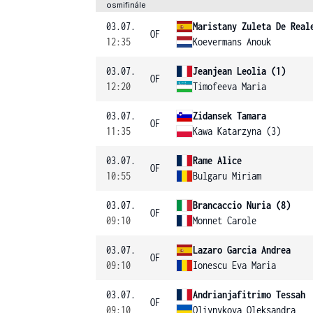
osmifinále
03.07.
Maristany Zuleta De Real
OF
12:35
Koevermans Anouk
03.07.
Jeanjean Leolia (1)
OF
12:20
Timofeeva Maria
03.07.
Zidansek Tamara
OF
11:35
Kawa Katarzyna (3)
03.07.
Rame Alice
OF
10:55
Bulgaru Miriam
03.07.
Brancaccio Nuria (8)
OF
09:10
Monnet Carole
03.07.
Lazaro Garcia Andrea
OF
09:10
Ionescu Eva Maria
03.07.
Andrianjafitrimo Tessah
OF
09:10
Oliynykova Oleksandra