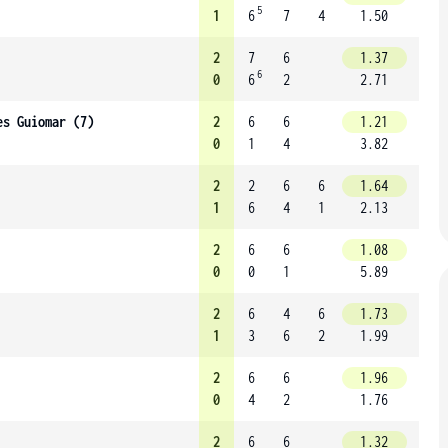
5
1
6
7
4
1.50
2
7
6
1.37
6
0
6
2
2.71
es Guiomar (7)
2
6
6
1.21
0
1
4
3.82
2
2
6
6
1.64
1
6
4
1
2.13
2
6
6
1.08
0
0
1
5.89
2
6
4
6
1.73
1
3
6
2
1.99
2
6
6
1.96
0
4
2
1.76
2
6
6
1.32