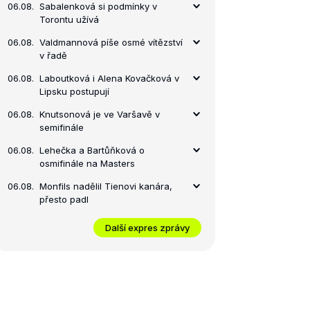
06.08.
Sabalenková si podmínky v
Torontu užívá
06.08.
Valdmannová píše osmé vítězství
v řadě
06.08.
Laboutková i Alena Kovačková v
Lipsku postupují
06.08.
Knutsonová je ve Varšavě v
semifinále
06.08.
Lehečka a Bartůňková o
osmifinále na Masters
06.08.
Monfils nadělil Tienovi kanára,
přesto padl
Další expres zprávy