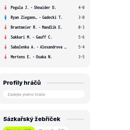
Pegula J.
-
Shnaider D.
4-0
Ryan Ziegann S.
-
Gadecki T.
3-0
Brantmeier R.
-
Mandlik E.
0-3
Sakkari M.
-
Gauff C.
5-6
Sabalenka A.
-
Alexandrova E.
5-4
Mertens E.
-
Osaka N.
3-5
Profily hráčů
Sázkařský žebříček