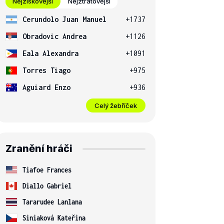
Nejziskovější
Nejztrátovější
Cerundolo Juan Manuel
+1737
Obradovic Andrea
+1126
Eala Alexandra
+1091
Torres Tiago
+975
Aguiard Enzo
+936
Celý žebříček
Zranění hráči
Tiafoe Frances
Diallo Gabriel
Tararudee Lanlana
Siniaková Kateřina