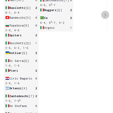
Zantedeschi
[7]
0
6
4-6, 6
-7
Basiletti
[Q]
2
Ruggeri
[Q]
2
6-1, 6-4
Bandecchi
[5]
0
Ce
2
6
6-4, 6
-7, 6-2
Topalova
[8]
0
Urgesi
1
3-6, 4-6
Spiteri
2
Rocchetti
[Q]
1
3-6, 6-3, 1-6
Kotliar
[Q]
2
Di Sarra
[Q]
0
1-6, 1-6
Pieri
2
Ciric Bagaric
0
2-6, 1-6
Ortenzi
[4]
2
Zantedeschi
[7]
2
8
7-5, 7-6
De Stefano
0