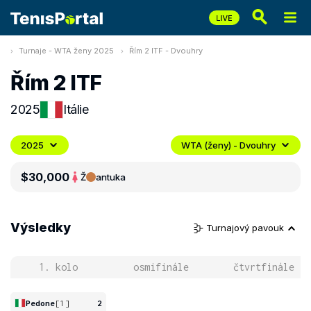
Turnaje - WTA ženy 2025
Řím 2 ITF - Dvouhry
Řím 2 ITF
2025
Itálie
2025
WTA (ženy) - Dvouhry
$30,000
Ž
antuka
Výsledky
Turnajový pavouk
1. kolo
osmifinále
čtvrtfinále
Pedone
[1]
2