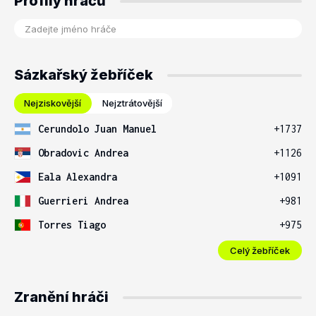
Profily hráčů
Sázkařský žebříček
Nejziskovější
Nejztrátovější
Cerundolo Juan Manuel
+1737
Obradovic Andrea
+1126
Eala Alexandra
+1091
Guerrieri Andrea
+981
Torres Tiago
+975
Celý žebříček
Zranění hráči