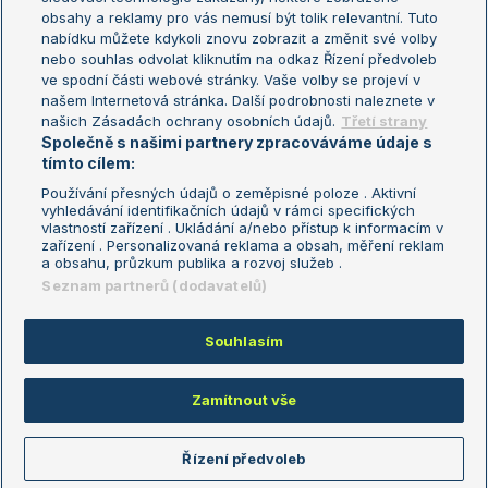
Turnaj mistryň
obsahy a reklamy pro vás nemusí být tolik relevantní. Tuto
Aktualní trendy
nabídku můžete kdykoli znovu zobrazit a změnit své volby
nebo souhlas odvolat kliknutím na odkaz Řízení předvoleb
ve spodní části webové stránky. Vaše volby se projeví v
Fotbalové přestupy
našem Internetová stránka. Další podrobnosti naleznete v
Livesport Daily
našich Zásadách ochrany osobních údajů.
Třetí strany
Společně s našimi partnery zpracováváme údaje s
LS Prague Open
tímto cílem:
Používání přesných údajů o zeměpisné poloze . Aktivní
vyhledávání identifikačních údajů v rámci specifických
vlastností zařízení . Ukládání a/nebo přístup k informacím v
Podmínky užití
Nastavení soukromí
zařízení . Personalizovaná reklama a obsah, měření reklam
GDPR a žurnalistika
Reklama
a obsahu, průzkum publika a rozvoj služeb .
Informace o zpracování osobních
Kontakt
Seznam partnerů (dodavatelů)
údajů
Tiráž
Souhlasím
Copyright © 2008-2026 TenisPortal.cz. Využíváme zpravodajství ČTK.
Zamítnout vše
Řízení předvoleb