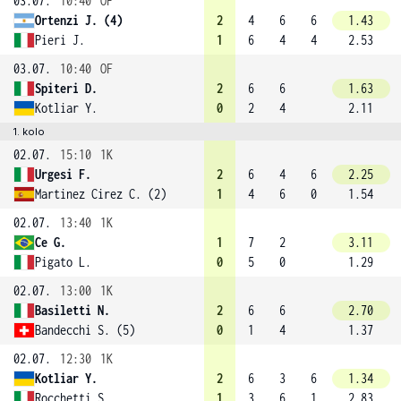
03.07.
10:40
OF
Ortenzi J. (4)
2
4
6
6
1.43
Pieri J.
1
6
4
4
2.53
03.07.
10:40
OF
Spiteri D.
2
6
6
1.63
Kotliar Y.
0
2
4
2.11
1. kolo
02.07.
15:10
1K
Urgesi F.
2
6
4
6
2.25
Martinez Cirez C. (2)
1
4
6
0
1.54
02.07.
13:40
1K
Ce G.
1
7
2
3.11
Pigato L.
0
5
0
1.29
02.07.
13:00
1K
Basiletti N.
2
6
6
2.70
Bandecchi S. (5)
0
1
4
1.37
02.07.
12:30
1K
Kotliar Y.
2
6
3
6
1.34
Rocchetti S.
1
3
6
1
2.83