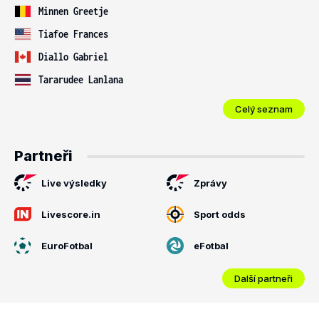
Minnen Greetje
Tiafoe Frances
Diallo Gabriel
Tararudee Lanlana
Celý seznam
Partneři
Live výsledky
Zprávy
Livescore.in
Sport odds
EuroFotbal
eFotbal
Další partneři