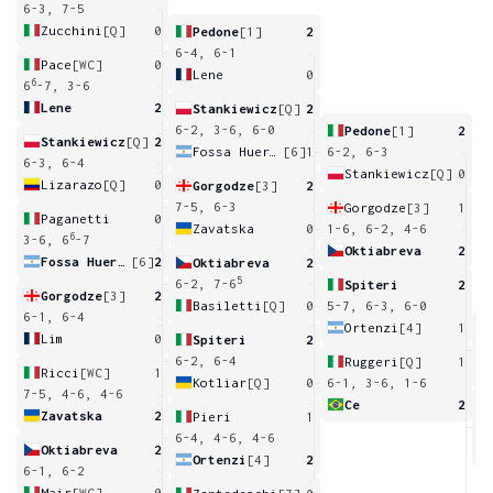
6-3, 7-5
Zucchini
[Q]
0
Pedone
[1]
2
6-4, 6-1
Pace
[WC]
0
Lene
0
6
6
-7, 3-6
Lene
2
Stankiewicz
[Q]
2
6-2, 3-6, 6-0
Pedone
[1]
2
Stankiewicz
[Q]
2
Fossa Huergo
[6]
1
6-2, 6-3
6-3, 6-4
Stankiewicz
[Q]
0
Lizarazo
[Q]
0
Gorgodze
[3]
2
7-5, 6-3
Gorgodze
[3]
1
Paganetti
0
Zavatska
0
1-6, 6-2, 4-6
6
3-6, 6
-7
Oktiabreva
2
Fossa Huergo
[6]
2
Oktiabreva
2
5
6-2, 7-6
Spiteri
2
Gorgodze
[3]
2
Basiletti
[Q]
0
5-7, 6-3, 6-0
6-1, 6-4
Ortenzi
[4]
1
Lim
0
Spiteri
2
7
6-2, 6-4
Ruggeri
[Q]
1
Ricci
[WC]
1
Kotliar
[Q]
0
6-1, 3-6, 1-6
7-5, 4-6, 4-6
Ce
2
Zavatska
2
Pieri
1
6
6-4, 4-6, 4-6
Oktiabreva
2
Ortenzi
[4]
2
6-1, 6-2
Mair
[WC]
0