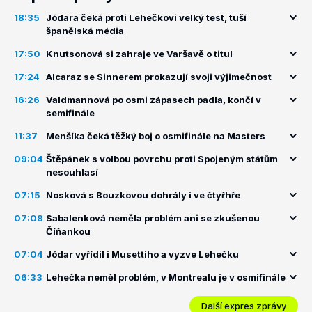
18:35
Jódara čeká proti Lehečkovi velký test, tuší
španělská média
17:50
Knutsonová si zahraje ve Varšavě o titul
17:24
Alcaraz se Sinnerem prokazují svoji výjimečnost
16:26
Valdmannová po osmi zápasech padla, končí v
semifinále
11:37
Menšíka čeká těžký boj o osmifinále na Masters
09:04
Štěpánek s volbou povrchu proti Spojeným státům
nesouhlasí
07:15
Nosková s Bouzkovou dohrály i ve čtyřhře
07:08
Sabalenková neměla problém ani se zkušenou
Číňankou
07:04
Jódar vyřídil i Musettiho a vyzve Lehečku
06:33
Lehečka neměl problém, v Montrealu je v osmifinále
Další expres zprávy