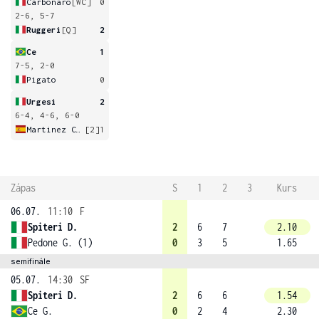
Carbonaro
[WC]
0
2-6, 5-7
Ruggeri
[Q]
2
Ce
1
7-5, 2-0
Pigato
0
Urgesi
2
6-4, 4-6, 6-0
Martinez Cirez
[2]
1
Zápas
S
1
2
3
Kurs
06.07.
11:10
F
Spiteri D.
2
6
7
2.10
Pedone G. (1)
0
3
5
1.65
semifinále
05.07.
14:30
SF
Spiteri D.
2
6
6
1.54
Ce G.
0
2
4
2.30