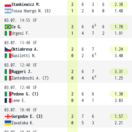
Stankiewicz M.
2
6
3
6
2.38
Fossa Huergo N. (6)
1
2
6
0
1.48
03.07.
14:55
OF
6
Ce G.
2
6
6
6
1.78
Urgesi F.
1
4
7
2
1.91
03.07.
13:40
OF
Oktiabreva A.
2
6
7
1.24
5
Basiletti N.
0
2
6
3.40
03.07.
12:40
OF
Ruggeri J.
2
6
7
3.31
6
Zantedeschi A. (7)
0
4
6
1.25
03.07.
12:40
OF
Pedone G. (1)
2
6
6
1.30
Lene E.
0
4
1
3.03
03.07.
10:40
OF
Gorgodze E. (3)
2
7
6
1.57
Zavatska K.
0
5
3
2.21