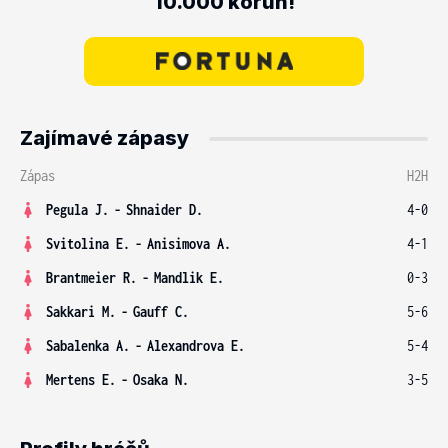
10.000 korun!
Zajímavé zápasy
Zápas
H2H
Pegula J.
-
Shnaider D.
4-0
Svitolina E.
-
Anisimova A.
4-1
Brantmeier R.
-
Mandlik E.
0-3
Sakkari M.
-
Gauff C.
5-6
Sabalenka A.
-
Alexandrova E.
5-4
Mertens E.
-
Osaka N.
3-5