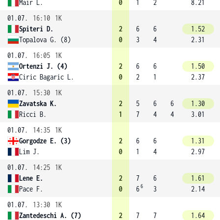
Mair L.
0
1
2
8.21
01.07.
16:10
1K
Spiteri D.
2
6
6
1.52
Topalova G. (8)
0
3
4
2.31
01.07.
16:05
1K
Ortenzi J. (4)
2
6
6
1.50
Ciric Bagaric L.
0
2
1
2.37
01.07.
15:30
1K
Zavatska K.
2
5
6
6
1.30
Ricci B.
1
7
4
4
3.01
01.07.
14:35
1K
Gorgodze E. (3)
2
6
6
1.31
Lim J.
0
1
4
2.97
01.07.
14:25
1K
Lene E.
2
7
6
1.61
6
Pace F.
0
6
3
2.14
01.07.
13:30
1K
Zantedeschi A. (7)
2
7
7
1.64