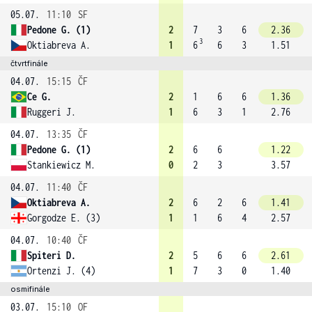
05.07.
11:10
SF
Pedone G. (1)
2
7
3
6
2.36
3
Oktiabreva A.
1
6
6
3
1.51
čtvrtfinále
04.07.
15:15
ČF
Ce G.
2
1
6
6
1.36
Ruggeri J.
1
6
3
1
2.76
04.07.
13:35
ČF
Pedone G. (1)
2
6
6
1.22
Stankiewicz M.
0
2
3
3.57
04.07.
11:40
ČF
Oktiabreva A.
2
6
2
6
1.41
Gorgodze E. (3)
1
1
6
4
2.57
04.07.
10:40
ČF
Spiteri D.
2
5
6
6
2.61
Ortenzi J. (4)
1
7
3
0
1.40
osmifinále
03.07.
15:10
OF