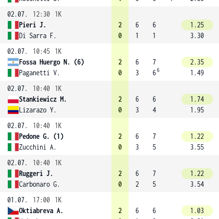
02.07.
12:30
1K
Pieri J.
2
6
6
1.25
Di Sarra F.
0
1
1
3.30
02.07.
10:45
1K
Fossa Huergo N. (6)
2
6
7
2.35
6
Paganetti V.
0
3
6
1.49
02.07.
10:40
1K
Stankiewicz M.
2
6
6
1.74
Lizarazo Y.
0
3
4
1.95
02.07.
10:40
1K
Pedone G. (1)
2
6
7
1.22
Zucchini A.
0
3
5
3.55
02.07.
10:40
1K
Ruggeri J.
2
6
7
1.22
Carbonaro G.
0
2
5
3.54
01.07.
17:00
1K
Oktiabreva A.
2
6
6
1.03