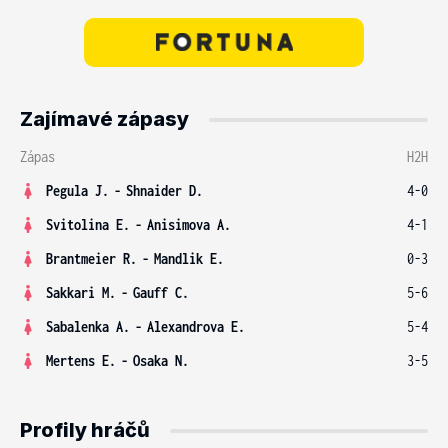
Zajímavé zápasy
Zápas
H2H
Pegula J.
-
Shnaider D.
4-0
Svitolina E.
-
Anisimova A.
4-1
Brantmeier R.
-
Mandlik E.
0-3
Sakkari M.
-
Gauff C.
5-6
Sabalenka A.
-
Alexandrova E.
5-4
Mertens E.
-
Osaka N.
3-5
Profily hráčů