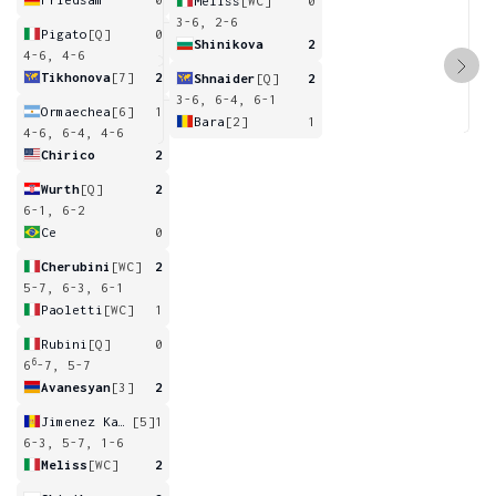
Meliss
[WC]
0
3-6, 2-6
Pigato
[Q]
0
Shinikova
2
4-6, 4-6
Tikhonova
[7]
2
Shnaider
[Q]
2
3-6, 6-4, 6-1
Ormaechea
[6]
1
Bara
[2]
1
4-6, 6-4, 4-6
Chirico
2
Wurth
[Q]
2
6-1, 6-2
Ce
0
Cherubini
[WC]
2
5-7, 6-3, 6-1
Paoletti
[WC]
1
Rubini
[Q]
0
6
6
-7, 5-7
Avanesyan
[3]
2
Jimenez Kasintseva
[5]
1
6-3, 5-7, 1-6
Meliss
[WC]
2