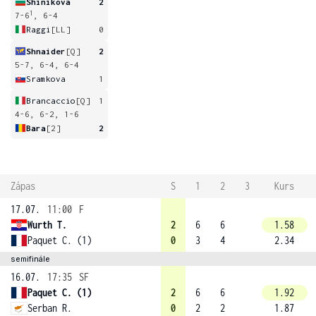
Shinikova
2
1
7-6
, 6-4
Raggi
[LL]
0
Shnaider
[Q]
2
5-7, 6-4, 6-4
Sramkova
1
Brancaccio
[Q]
1
4-6, 6-2, 1-6
Bara
[2]
2
Zápas
S
1
2
3
Kurs
17.07.
11:00
F
Wurth T.
2
6
6
1.58
Paquet C. (1)
0
3
4
2.34
semifinále
16.07.
17:35
SF
Paquet C. (1)
2
6
6
1.92
Serban R.
0
2
2
1.87