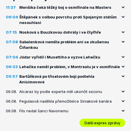
11:37
Menšíka čeká těžký boj o osmifinále na Masters
09:04
Štěpánek s volbou povrchu proti Spojeným státům
nesouhlasí
07:15
Nosková s Bouzkovou dohrály i ve čtyřhře
07:08
Sabalenková neměla problém ani se zkušenou
Číňankou
07:04
Jódar vyřídil i Musettiho a vyzve Lehečku
06:33
Lehečka neměl problém, v Montrealu je v osmifinále
05:57
Bartůňková po třísetovém boji podlehla
Anisimovové
06.08.
Alcaraz by podle experta měl ukončit sezonu
06.08.
Pegulaová nadělila přemožitelce Siniakové kanára
06.08.
Fils nedal šanci Navonemu
Další expres zprávy