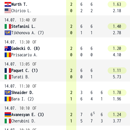
Wurth T.
2
6
6
1.63
Chirico L.
0
2
2
2.18
14.07.
13:40
OF
Stefanini L.
2
6
6
1.40
Tikhonova A. (7)
0
1
1
2.78
14.07.
13:30
OF
Gadecki O. (8)
2
6
6
1.20
Prisacariu A.
0
0
0
4.10
14.07.
13:05
OF
Paquet C. (1)
2
6
6
1.11
Turati B.
0
0
1
5.73
14.07.
11:30
OF
Shnaider D.
2
3
6
6
1.78
Bara I. (2)
1
6
4
1
1.96
14.07.
10:10
OF
5
Avanesyan E. (3)
2
7
6
6
1.24
Cherubini D.
1
5
7
3
3.77