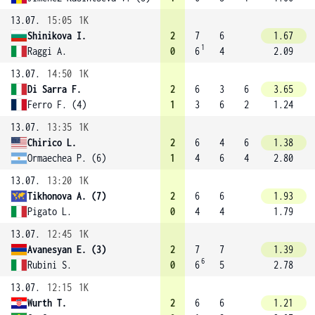
13.07.
15:05
1K
Shinikova I.
2
7
6
1.67
1
Raggi A.
0
6
4
2.09
13.07.
14:50
1K
Di Sarra F.
2
6
3
6
3.65
Ferro F. (4)
1
3
6
2
1.24
13.07.
13:35
1K
Chirico L.
2
6
4
6
1.38
Ormaechea P. (6)
1
4
6
4
2.80
13.07.
13:20
1K
Tikhonova A. (7)
2
6
6
1.93
Pigato L.
0
4
4
1.79
13.07.
12:45
1K
Avanesyan E. (3)
2
7
7
1.39
6
Rubini S.
0
6
5
2.78
13.07.
12:15
1K
Wurth T.
2
6
6
1.21