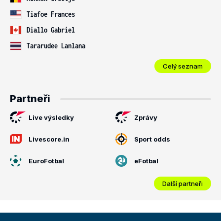
Tiafoe Frances
Diallo Gabriel
Tararudee Lanlana
Celý seznam
Partneři
Live výsledky
Zprávy
Livescore.in
Sport odds
EuroFotbal
eFotbal
Další partneři