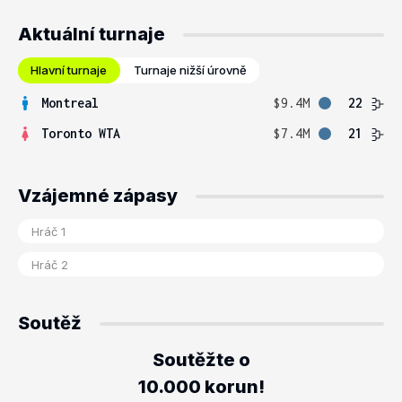
Aktuální turnaje
Hlavní turnaje
Turnaje nižší úrovně
Montreal
$9.4M
22
Toronto WTA
$7.4M
21
Vzájemné zápasy
Soutěž
Soutěžte o
10.000 korun!