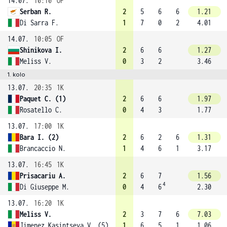
14.07.
10:10
OF
Serban R.
2
5
6
6
1.21
Di Sarra F.
1
7
0
2
4.01
14.07.
10:05
OF
Shinikova I.
2
6
6
1.27
Meliss V.
0
3
2
3.46
1. kolo
13.07.
20:35
1K
Paquet C. (1)
2
6
6
1.97
Rosatello C.
0
4
3
1.77
13.07.
17:00
1K
Bara I. (2)
2
6
2
6
1.31
Brancaccio N.
1
4
6
1
3.17
13.07.
16:45
1K
Prisacariu A.
2
6
7
1.56
4
Di Giuseppe M.
0
4
6
2.30
13.07.
16:20
1K
Meliss V.
2
3
7
6
7.03
Jimenez Kasintseva V. (5)
1
6
5
1
1.06