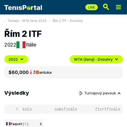
Turnaje - WTA ženy 2022
Řím 2 ITF - Dvouhry
Řím 2 ITF
2022
Itálie
2022
WTA (ženy) - Dvouhry
$60,000
Ž
antuka
Výsledky
Turnajový pavouk
1. kolo
osmifinále
čtvrtfinále
Paquet
[1]
2