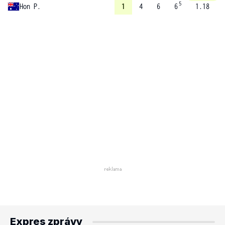
5
Hon P.
1
4
6
6
1.18
Expres zprávy