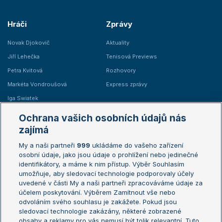
Hráči
Zprávy
Novak Djokovič
Aktuality
Jiří Lehečka
Tenisová Previews
Petra Kvitová
Rozhovory
Markéta Vondroušová
Express zprávy
Iga Swiatek
Marie Bouzková
Ochrana vašich osobních údajů nás
Žebříčky
Kalendář turnajů
zajímá
My a naši partneři
999
ukládáme do vašeho zařízení
Žebříček ATP (muži)
Australian Open
osobní údaje, jako jsou údaje o prohlížení nebo jedinečné
Žebříček WTA (ženy)
French Open
identifikátory, a máme k nim přístup. Výběr Souhlasím
umožňuje, aby sledovací technologie podporovaly účely
Sázkařský žebříček
Wimbledon
uvedené v části My a naši partneři zpracováváme údaje za
US Open
účelem poskytování. Výběrem Zamítnout vše nebo
odvoláním svého souhlasu je zakážete. Pokud jsou
Turnaj mistrů
sledovací technologie zakázány, některé zobrazené
Turnaj mistryň
obsahy a reklamy pro vás nemusí být tolik relevantní. Tuto