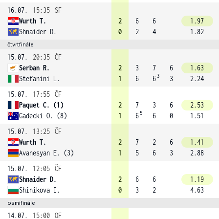
16.07.
15:35
SF
Wurth T.
2
6
6
1.97
Shnaider D.
0
2
4
1.82
čtvrtfinále
15.07.
20:35
ČF
Serban R.
2
3
7
6
1.63
3
Stefanini L.
1
6
6
3
2.24
15.07.
17:55
ČF
Paquet C. (1)
2
7
3
6
2.53
5
Gadecki O. (8)
1
6
6
0
1.51
15.07.
13:25
ČF
Wurth T.
2
7
2
6
1.41
Avanesyan E. (3)
1
5
6
3
2.88
15.07.
12:05
ČF
Shnaider D.
2
6
6
1.19
Shinikova I.
0
3
2
4.63
osmifinále
14.07.
15:00
OF