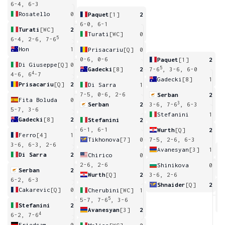
6-4, 6-3
Rosatello
0
Paquet
[1]
2
6-0, 6-1
Turati
[WC]
2
Turati
[WC]
0
5
6-4, 2-6, 7-6
Hon
1
Prisacariu
[Q]
0
0-6, 0-6
Paquet
[1]
2
Di Giuseppe
[Q]
0
5
Gadecki
[8]
2
7-6
, 3-6, 6-0
4
4-6, 6
-7
Gadecki
[8]
1
Prisacariu
[Q]
2
Di Sarra
1
7-5, 0-6, 2-6
Serban
2
Fita Boluda
0
3
Serban
2
3-6, 7-6
, 6-3
5-7, 3-6
Stefanini
1
Gadecki
[8]
2
Stefanini
2
6-1, 6-1
Wurth
[Q]
2
Ferro
[4]
1
Tikhonova
[7]
0
7-5, 2-6, 6-3
3-6, 6-3, 2-6
Avanesyan
[3]
1
Di Sarra
2
Chirico
0
6
2-6, 2-6
Shinikova
0
Serban
2
Wurth
[Q]
2
3-6, 2-6
6-2, 6-3
Shnaider
[Q]
2
Cakarevic
[Q]
0
Cherubini
[WC]
1
6
5
5-7, 7-6
, 3-6
Stefanini
2
Avanesyan
[3]
2
4
6-2, 7-6
Friedsam
0