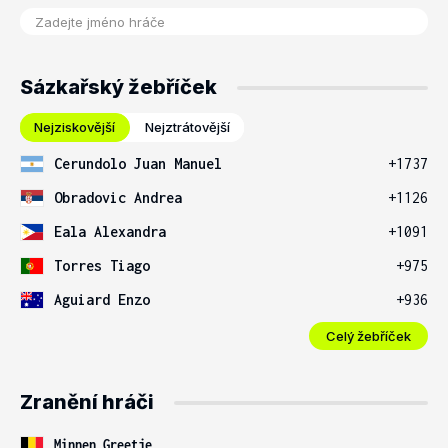
Sázkařský žebříček
Nejziskovější
Nejztrátovější
Cerundolo Juan Manuel
+1737
Obradovic Andrea
+1126
Eala Alexandra
+1091
Torres Tiago
+975
Aguiard Enzo
+936
Celý žebříček
Zranění hráči
Minnen Greetje