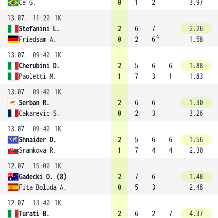
Ce G.
0
1
2
3.97
13.07.
11:20
1K
Stefanini L.
2
6
7
2.26
4
Friedsam A.
0
2
6
1.58
13.07.
09:40
1K
Cherubini D.
2
5
6
6
1.88
Paoletti M.
1
7
3
1
1.83
13.07.
09:40
1K
Serban R.
2
6
6
1.30
Cakarevic S.
0
2
3
3.26
13.07.
09:40
1K
Shnaider D.
2
5
6
6
1.56
Sramkova R.
1
7
4
4
2.30
12.07.
15:00
1K
Gadecki O. (8)
2
7
6
1.48
Fita Boluda A.
0
5
3
2.48
12.07.
13:40
1K
Turati B.
2
6
2
7
4.37