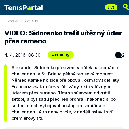
Zprávy
Aktuality
VIDEO: Sidorenko trefil vítězný úder
přes rameno
4. 4. 2016, 08:30
2
Aktuality
Alexander Sidorenko předvedl v pátek na domácím
challengeru v St. Brieuc pěkný tenisový moment.
Němec Kamke ho sice přeloboval, osmadvacetiletý
Francouz však míček vrátil zády k síti vítězným
úderem přes rameno. Tímto způsobem odvrátil
setbol, a byť sadu přeci jen prohrál, nakonec si po
sedmi letech vybojoval postup do semifinále
challengeru. A to nebylo vše, v neděli oslavil svůj
premiérový titul.