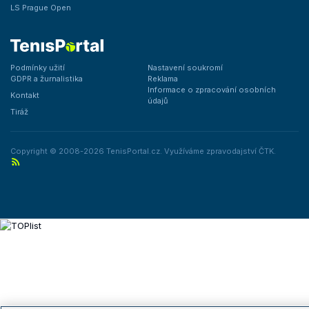
LS Prague Open
Podmínky užití
Nastavení soukromí
GDPR a žurnalistika
Reklama
Informace o zpracování osobních
Kontakt
údajů
Tiráž
Copyright © 2008-2026 TenisPortal.cz. Využíváme zpravodajství ČTK.