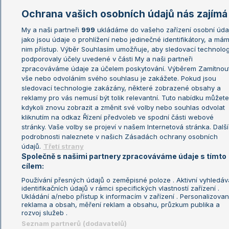
Ochrana vašich osobních údajů nás zajímá
My a naši partneři
999
ukládáme do vašeho zařízení osobní úda
jako jsou údaje o prohlížení nebo jedinečné identifikátory, a má
nim přístup. Výběr Souhlasím umožňuje, aby sledovací technolog
podporovaly účely uvedené v části My a naši partneři
zpracováváme údaje za účelem poskytování. Výběrem Zamítnou
vše nebo odvoláním svého souhlasu je zakážete. Pokud jsou
sledovací technologie zakázány, některé zobrazené obsahy a
reklamy pro vás nemusí být tolik relevantní. Tuto nabídku můžete
kdykoli znovu zobrazit a změnit své volby nebo souhlas odvolat
kliknutím na odkaz Řízení předvoleb ve spodní části webové
stránky. Vaše volby se projeví v našem Internetová stránka. Další
podrobnosti naleznete v našich Zásadách ochrany osobních
údajů.
Třetí strany
Společně s našimi partnery zpracováváme údaje s tímto
cílem:
Používání přesných údajů o zeměpisné poloze . Aktivní vyhledáv
identifikačních údajů v rámci specifických vlastností zařízení .
Ukládání a/nebo přístup k informacím v zařízení . Personalizova
reklama a obsah, měření reklam a obsahu, průzkum publika a
rozvoj služeb .
Seznam partnerů (dodavatelů)