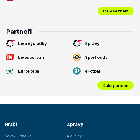
Celý seznam
Partneři
Live výsledky
Zprávy
Livescore.in
Sport odds
EuroFotbal
eFotbal
Další partneři
Hráči
Zprávy
Novak Djokovič
Aktuality