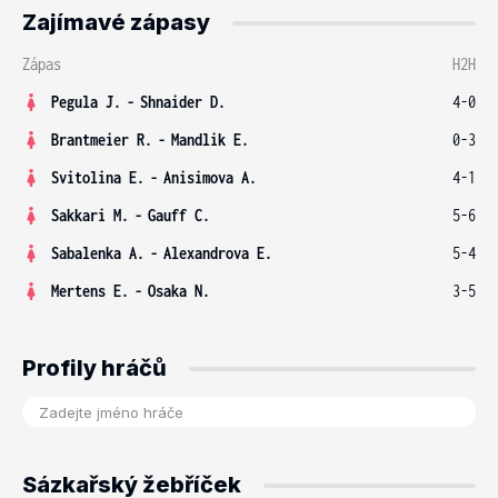
Zajímavé zápasy
Zápas
H2H
Pegula J.
-
Shnaider D.
4-0
Brantmeier R.
-
Mandlik E.
0-3
Svitolina E.
-
Anisimova A.
4-1
Sakkari M.
-
Gauff C.
5-6
Sabalenka A.
-
Alexandrova E.
5-4
Mertens E.
-
Osaka N.
3-5
Profily hráčů
Sázkařský žebříček