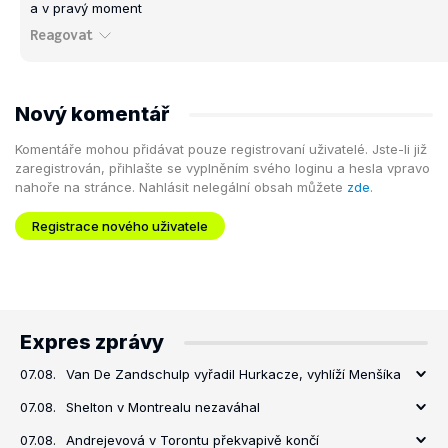
a v pravý moment
Reagovat
Nový komentář
Komentáře mohou přidávat pouze registrovaní uživatelé. Jste-li již
zaregistrován, přihlašte se vyplněním svého loginu a hesla vpravo
nahoře na stránce. Nahlásit nelegální obsah můžete
zde
.
Registrace nového uživatele
Expres zprávy
07.08.
Van De Zandschulp vyřadil Hurkacze, vyhlíží Menšíka
07.08.
Shelton v Montrealu nezaváhal
07.08.
Andrejevová v Torontu překvapivě končí