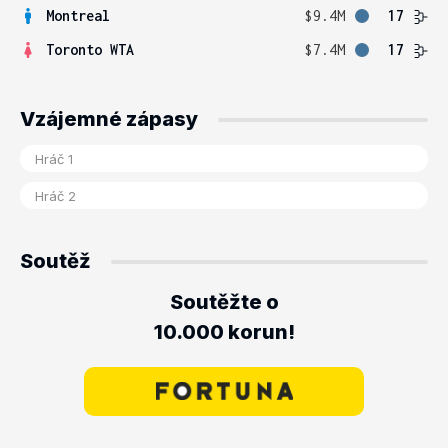
Montreal
$9.4M
17
Toronto WTA
$7.4M
17
Vzájemné zápasy
Soutěž
Soutěžte o
10.000 korun!