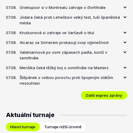
07.08.
Griekspoor si v Montrealu zahraje o čtvrtfinále
07.08.
Jódara čeká proti Lehečkovi velký test, tuší španělská
média
07.08.
Knutsonová si zahraje ve Varšavě o titul
07.08.
Alcaraz se Sinnerem prokazují svoji výjimečnost
07.08.
Valdmannová po osmi zápasech padla, končí v
semifinále
07.08.
Menšíka čeká těžký boj o osmifinále na Masters
07.08.
Štěpánek s volbou povrchu proti Spojeným státům
nesouhlasí
Další expres zprávy
Aktuální turnaje
Hlavní turnaje
Turnaje nižší úrovně