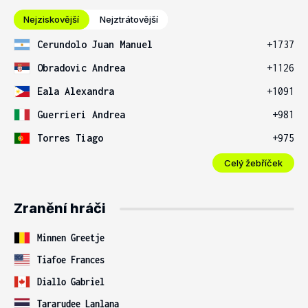
Nejziskovější
Nejztrátovější
Cerundolo Juan Manuel
+1737
Obradovic Andrea
+1126
Eala Alexandra
+1091
Guerrieri Andrea
+981
Torres Tiago
+975
Celý žebříček
Zranění hráči
Minnen Greetje
Tiafoe Frances
Diallo Gabriel
Tararudee Lanlana