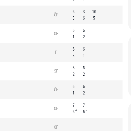
6
3
10
ČF
3
6
5
6
6
OF
1
2
6
6
F
3
1
6
6
SF
2
2
6
6
ČF
1
2
7
7
OF
4
5
6
6
OF