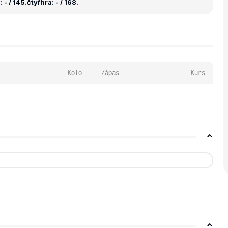
 - / 145.
čtyřhra: - / 168.
Kolo
Zápas
Kurs