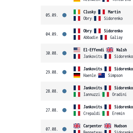
Clusky
/
Martin
05.09.
Obry
/
Sidorenko
Obry
/
Sidorenko
04.09.
Abbadie
/
Galiay
El-Effendi
/
Walsh
30.08.
Jankovits
/
Sidorenko
Jankovits
/
Sidorenko
29.08.
Haenle
/
Simpson
Jankovits
/
Sidorenko
28.08.
Iannuzzi
/
Oradini
Jankovits
/
Sidorenko
27.08.
Crepaldi
/
Eremin
Carpenter
/
Hudson
07.08.
Benneteau
/
Sidorenko