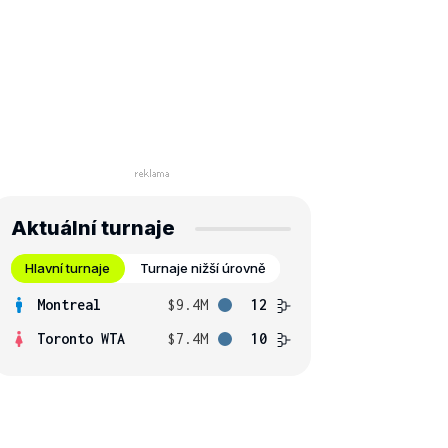
Aktuální turnaje
Hlavní turnaje
Turnaje nižší úrovně
Montreal
$9.4M
12
Toronto WTA
$7.4M
10