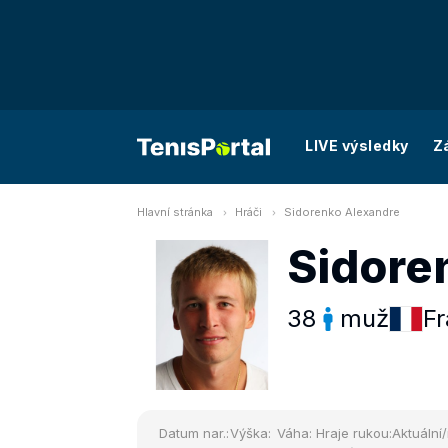
LIVE výsledky
Z
Hlavní stránka
Hráči
Sidorenko Alexandre
Sidore
38
muž
Fr
Datum nar.:
Výška:
Váha:
Hraje rukou:
Aktuální/