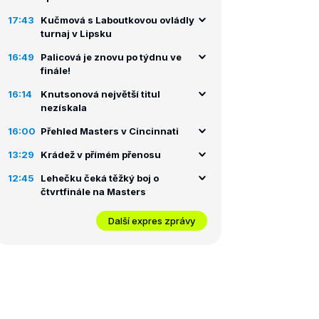
17:43
Kučmová s Laboutkovou ovládly
turnaj v Lipsku
16:49
Palicová je znovu po týdnu ve
finále!
16:14
Knutsonová největší titul
nezískala
16:00
Přehled Masters v Cincinnati
13:29
Krádež v přímém přenosu
12:45
Lehečku čeká těžký boj o
čtvrtfinále na Masters
Další expres zprávy