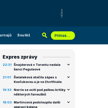
urnajů
Soutěž
Přihlášení
Expres zprávy
22:31
Šnajderová v Torontu nedala
šanci Pegulaové
21:01
Šwiateková otočila zápas s
Kosťukovou a je ve čtvrtfinále
19:33
Norrie se ocitl pod palbou kritiky
některých fanoušků
18:03
Martincová podstoupila další
operaci kolena