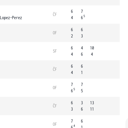
6
7
ČF
5
Lopez-Perez
4
6
6
6
OF
2
3
6
4
10
SF
4
6
4
6
6
ČF
4
1
7
7
OF
5
6
5
6
3
13
ČF
3
6
11
7
6
OF
4
6
1