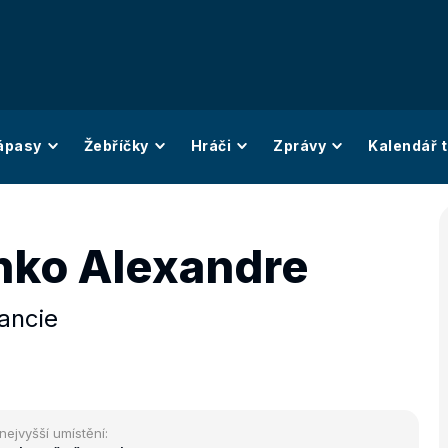
ápasy
Žebříčky
Hráči
Zprávy
Kalendář t
nko Alexandre
ancie
nejvyšší umístění: