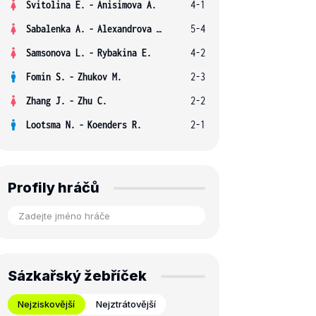
Svitolina E.
-
Anisimova A.
4-1
Sabalenka A.
-
Alexandrova E.
5-4
Samsonova L.
-
Rybakina E.
4-2
Fomin S.
-
Zhukov M.
2-3
Zhang J.
-
Zhu C.
2-2
Lootsma N.
-
Koenders R.
2-1
Profily hráčů
Sázkařský žebříček
Nejziskovější
Nejztrátovější