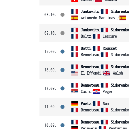
Jankovits
/
Sidorenko
03.10.
Artunedo Martinavarr
/
Jankovits
/
Sidorenko
02.10.
Boltz
/
Lescure
Botti
/
Rousset
19.09.
Benneteau
/
Sidorenko
Benneteau
/
Sidorenko
18.09.
El-Effendi
/
Walsh
Benneteau
/
Sidorenko
17.09.
Cacic
/
Veger
Puetz
/
Sum
11.09.
Benneteau
/
Sidorenko
Benneteau
/
Sidorenko
10.09.
Reinwein
/
Venturino