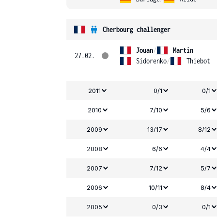
Cherbourg challenger
Jouan
/
Martin
27.02.
Sidorenko
/
Thiebot
2011
0/1
0/1
2010
7/10
5/6
2009
13/17
8/12
2008
6/6
4/4
2007
7/12
5/7
2006
10/11
8/4
2005
0/3
0/1