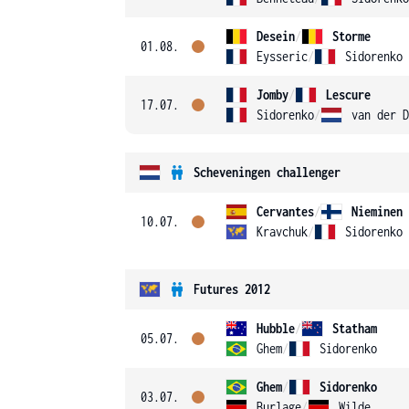
Desein
/
Storme
01.08.
Eysseric
/
Sidorenko
Jomby
/
Lescure
17.07.
Sidorenko
/
van der D
Scheveningen challenger
Cervantes
/
Nieminen
10.07.
Kravchuk
/
Sidorenko
Futures 2012
Hubble
/
Statham
05.07.
Ghem
/
Sidorenko
Ghem
/
Sidorenko
03.07.
Burlage
/
Wilde