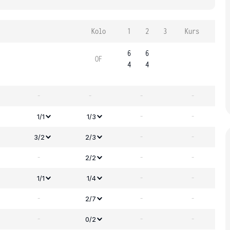
Kolo
1
2
3
Kurs
6
6
OF
4
4
-
-
-
-
-
-
1/1
1/3
-
-
3/2
2/3
-
-
-
2/2
-
-
1/1
1/4
-
-
-
2/7
-
-
-
0/2