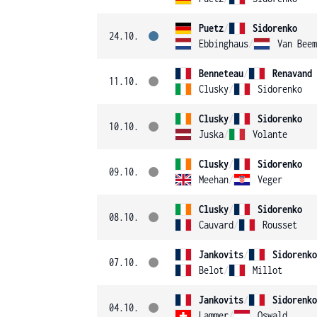
Puetz
/
Sidorenko
24.10.
Ebbinghaus
/
Van Beem
Benneteau
/
Renavand
11.10.
Clusky
/
Sidorenko
Clusky
/
Sidorenko
10.10.
Juska
/
Volante
Clusky
/
Sidorenko
09.10.
Meehan
/
Veger
Clusky
/
Sidorenko
08.10.
Cauvard
/
Rousset
Jankovits
/
Sidorenko
07.10.
Belot
/
Millot
Jankovits
/
Sidorenko
04.10.
Lammer
/
Oswald