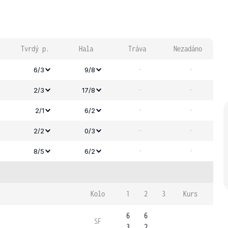
Tvrdý p.
Hala
Tráva
Nezadáno
-
-
6/3
9/8
-
-
2/3
17/8
-
-
2/1
6/2
-
-
2/2
0/3
-
-
8/5
6/2
Kolo
1
2
3
Kurs
6
6
SF
3
2