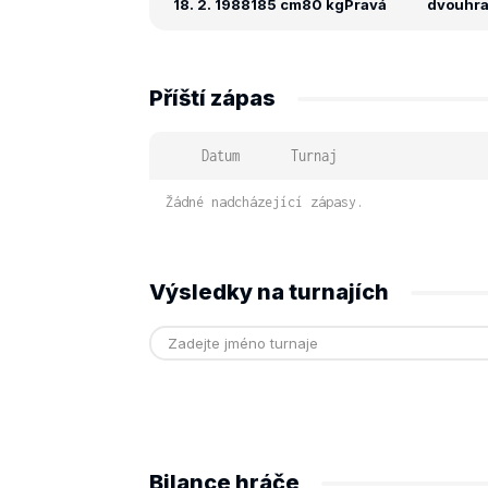
18. 2. 1988
185 cm
80 kg
Pravá
dvouhra:
Příští zápas
Datum
Turnaj
Žádné nadcházející zápasy.
Výsledky na turnajích
Bilance hráče