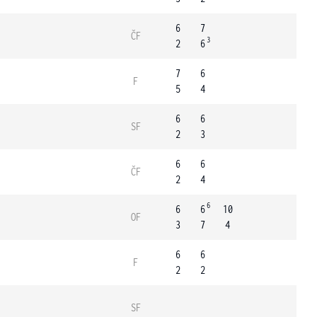
6
7
ČF
3
2
6
7
6
F
5
4
6
6
SF
2
3
6
6
ČF
2
4
6
6
6
10
OF
3
7
4
6
6
F
2
2
SF