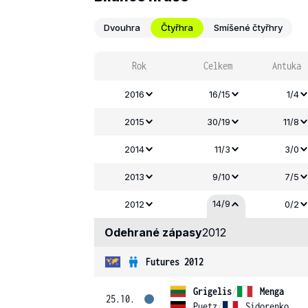
Dvouhra
Čtyřhra
Smíšené čtyřhry
Rok
Celkem
Antuka
2016
16/15
1/4
2015
30/19
11/8
2014
11/3
3/0
2013
9/10
7/5
14/9
2012
0/2
Odehrané zápasy
2012
Futures 2012
Grigelis
/
Menga
25.10.
Puetz
/
Sidorenko