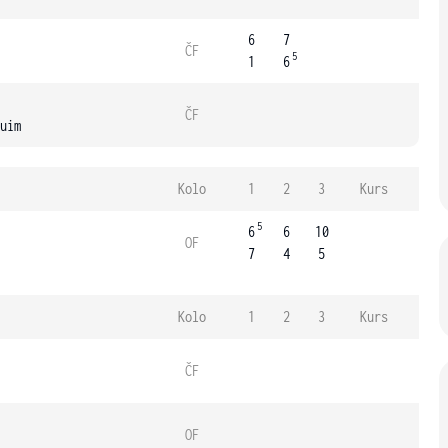
6
7
ČF
5
1
6
ČF
uim
Kolo
1
2
3
Kurs
5
6
6
10
OF
7
4
5
Kolo
1
2
3
Kurs
ČF
OF