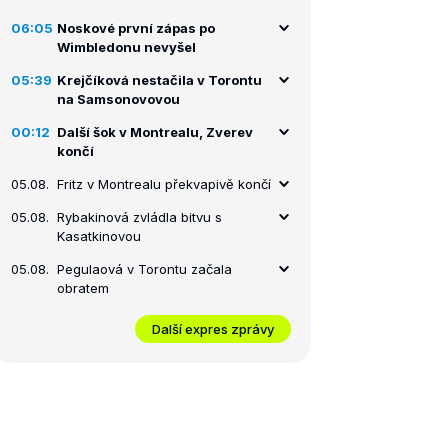
06:05
Noskové první zápas po
Wimbledonu nevyšel
05:39
Krejčíková nestačila v Torontu
na Samsonovovou
00:12
Další šok v Montrealu, Zverev
končí
05.08.
Fritz v Montrealu překvapivě končí
05.08.
Rybakinová zvládla bitvu s
Kasatkinovou
05.08.
Pegulaová v Torontu začala
obratem
Další expres zprávy