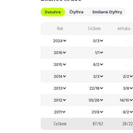
Dvouhra
Čtyřhra
Smíšené čtyřhry
Rok
Celkem
Antuka
-
2024
0/3
-
2016
1/1
-
2015
6/2
2014
2/3
2/2
2013
22/18
3/8
2012
35/26
14/10
2011
21/9
9/2
Celkem
87/62
28/22