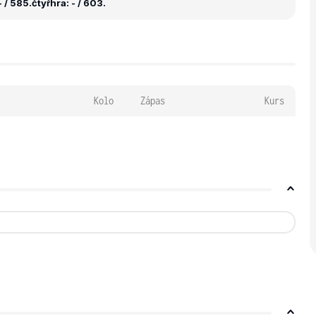
 / 585.
čtyřhra: - / 603.
Kolo
Zápas
Kurs