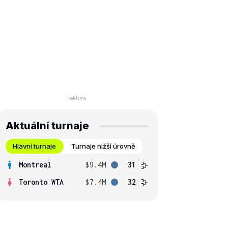
Aktuální turnaje
Hlavní turnaje
Turnaje nižší úrovně
Montreal
$9.4M
31
Toronto WTA
$7.4M
32