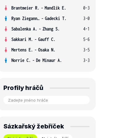
Brantmeier R.
-
Mandlik E.
0-3
Ryan Ziegann S.
-
Gadecki T.
3-0
Sabalenka A.
-
Zhang S.
4-1
Sakkari M.
-
Gauff C.
5-6
Mertens E.
-
Osaka N.
3-5
Norrie C.
-
De Minaur A.
3-3
Profily hráčů
Sázkařský žebříček