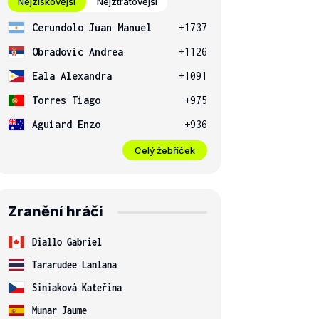
Nejziskovější
Nejztrátovější
Cerundolo Juan Manuel
+1737
Obradovic Andrea
+1126
Eala Alexandra
+1091
Torres Tiago
+975
Aguiard Enzo
+936
Celý žebříček
Zranění hráči
Diallo Gabriel
Tararudee Lanlana
Siniaková Kateřina
Munar Jaume