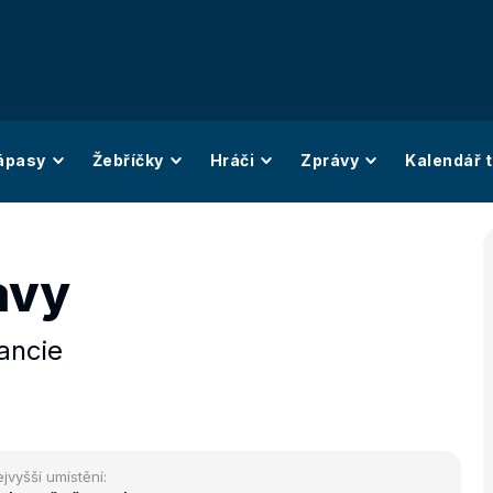
ápasy
Žebříčky
Hráči
Zprávy
Kalendář t
avy
ancie
jvyšší umístění: