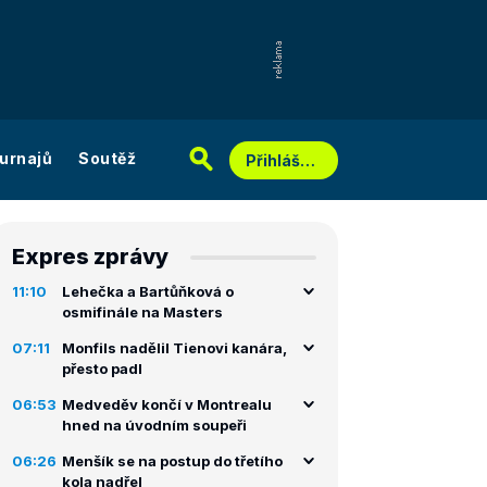
urnajů
Soutěž
Přihlášení
Expres zprávy
11:10
Lehečka a Bartůňková o
osmifinále na Masters
07:11
Monfils nadělil Tienovi kanára,
přesto padl
06:53
Medveděv končí v Montrealu
hned na úvodním soupeři
06:26
Menšík se na postup do třetího
kola nadřel