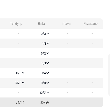
Tvrdý p.
Hala
Tráva
Nezadáno
-
-
-
0/3
-
-
-
1/1
-
-
-
6/2
-
-
-
0/1
-
-
11/6
8/4
-
-
13/8
8/8
-
-
-
12/7
24/14
35/26
-
-