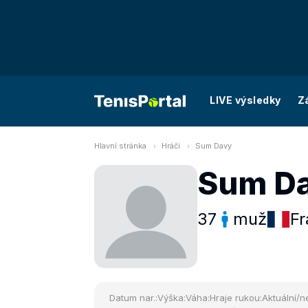
LIVE výsledky
Z
Hlavní stránka
Hráči
Sum Davy
Sum D
37
muž
Fr
Datum nar.:
Výška:
Váha:
Hraje rukou:
Aktuální/ne