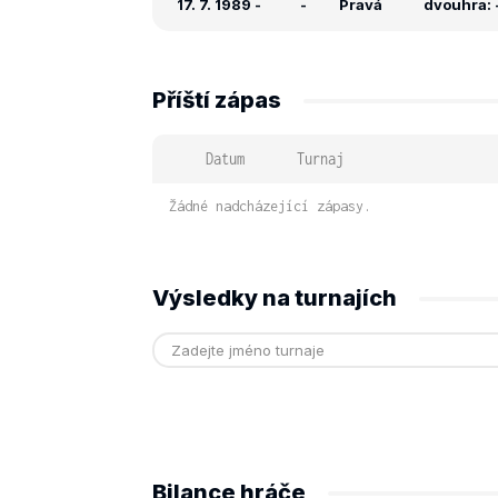
17. 7. 1989
-
-
Pravá
dvouhra: -
Příští zápas
Datum
Turnaj
Žádné nadcházející zápasy.
Výsledky na turnajích
Bilance hráče