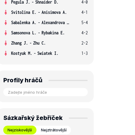
Pegula J.
-
Shnaider D.
4-0
Svitolina E.
-
Anisimova A.
4-1
Sabalenka A.
-
Alexandrova E.
5-4
Samsonova L.
-
Rybakina E.
4-2
Zhang J.
-
Zhu C.
2-2
Kostyuk M.
-
Swiatek I.
1-3
Profily hráčů
Sázkařský žebříček
Nejziskovější
Nejztrátovější