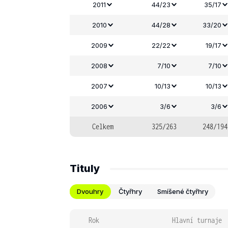
2011
44/23
35/17
2010
44/28
33/20
2009
22/22
19/17
2008
7/10
7/10
2007
10/13
10/13
2006
3/6
3/6
Celkem
325/263
248/194
Tituly
Dvouhry
Čtyřhry
Smíšené čtyřhry
Rok
Hlavní turnaje