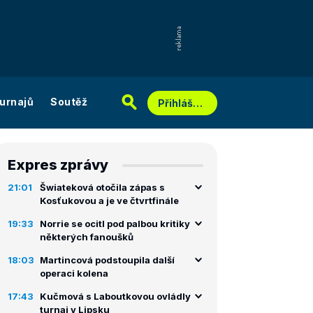
urnajů
Soutěž
Přihlášení
Expres zprávy
21:01
Šwiateková otočila zápas s
Kosťukovou a je ve čtvrtfinále
19:33
Norrie se ocitl pod palbou kritiky
některých fanoušků
18:03
Martincová podstoupila další
operaci kolena
17:43
Kučmová s Laboutkovou ovládly
turnaj v Lipsku