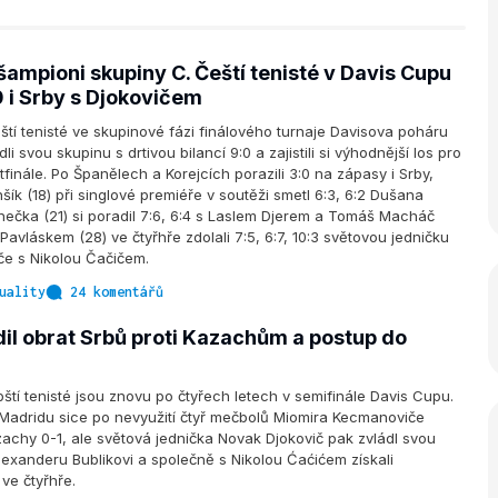
šampioni skupiny C. Čeští tenisté v Davis Cupu
0 i Srby s Djokovičem
tí tenisté ve skupinové fázi finálového turnaje Davisova poháru
dli svou skupinu s drtivou bilancí 9:0 a zajistili si výhodnější los pro
tfinále. Po Španělech a Korejcích porazili 3:0 na zápasy i Srby,
ík (18) při singlové premiéře v soutěži smetl 6:3, 6:2 Dušana
Lehečka (21) si poradil 7:6, 6:4 s Laslem Djerem a Tomáš Macháč
avláskem (28) ve čtyřhře zdolali 7:5, 6:7, 10:3 světovou jedničku
če s Nikolou Čačičem.
uality
24 komentářů
dil obrat Srbů proti Kazachům a postup do
ští tenisté jsou znovu po čtyřech letech v semifinále Davis Cupu.
v Madridu sice po nevyužití čtyř mečbolů Miomira Kecmanoviče
zachy 0-1, ale světová jednička Novak Djokovič pak zvládl svou
lexanderu Bublikovi a společně s Nikolou Ćaćićem získali
ve čtyřhře.