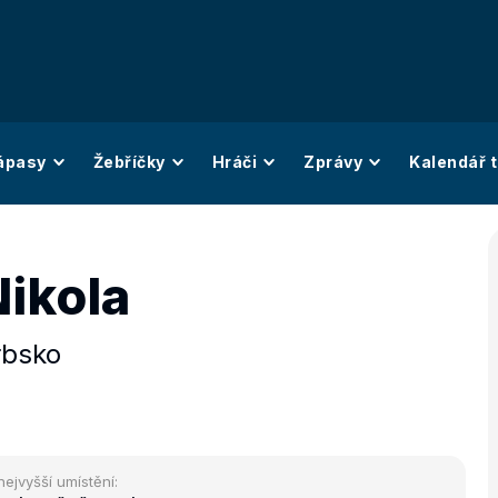
ápasy
Žebříčky
Hráči
Zprávy
Kalendář t
Nikola
rbsko
nejvyšší umístění: