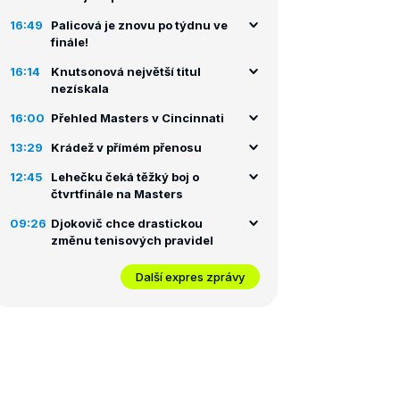
16:49
Palicová je znovu po týdnu ve
finále!
16:14
Knutsonová největší titul
nezískala
16:00
Přehled Masters v Cincinnati
13:29
Krádež v přímém přenosu
12:45
Lehečku čeká těžký boj o
čtvrtfinále na Masters
09:26
Djokovič chce drastickou
změnu tenisových pravidel
Další expres zprávy