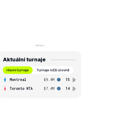
Aktuální turnaje
Hlavní turnaje
Turnaje nižší úrovně
Montreal
$9.4M
15
Toronto WTA
$7.4M
14