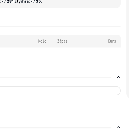
- / 281.
čtyřhra: - / 35.
Kolo
Zápas
Kurs