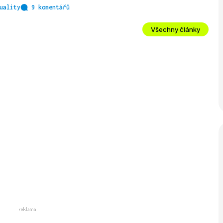
uality
9 komentářů
Všechny články