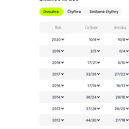
Dvouhra
Čtyřhra
Smíšené čtyřhry
Rok
Celkem
Antuka
2020
10/8
10/8
2019
2/5
0/4
2018
17/21
6/10
2017
32/26
27/22
2016
17/19
16/13
2014
36/24
29/16
2013
37/28
26/20
2012
44/30
27/18