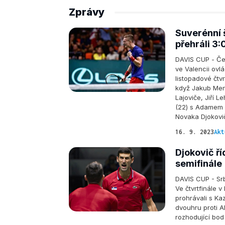
Zprávy
Suverénní 
přehráli 3:
DAVIS CUP - Češ
ve Valencii ovlá
listopadové čtvr
když Jakub Menš
Lajoviče, Jiří 
(22) s Adamem P
Novaka Djokovi
16. 9. 2023
Akt
Djokovič ří
semifinále
DAVIS CUP - Srb
Ve čtvrtfinále 
prohrávali s Ka
dvouhru proti A
rozhodující bod 