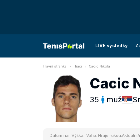
LIVE výsledky
Z
Hlavní stránka
Hráči
Cacic Nikola
Cacic 
35
muž
S
Datum nar.:
Výška:
Váha:
Hraje rukou:
Aktuální/