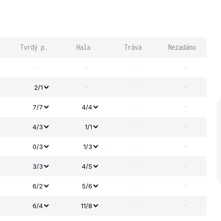
Tvrdý p.
Hala
Tráva
Nezadáno
-
-
-
-
-
-
-
2/1
-
-
7/7
4/4
-
-
4/3
1/1
-
-
0/3
1/3
-
-
3/3
4/5
-
-
6/2
5/6
-
-
6/4
11/8