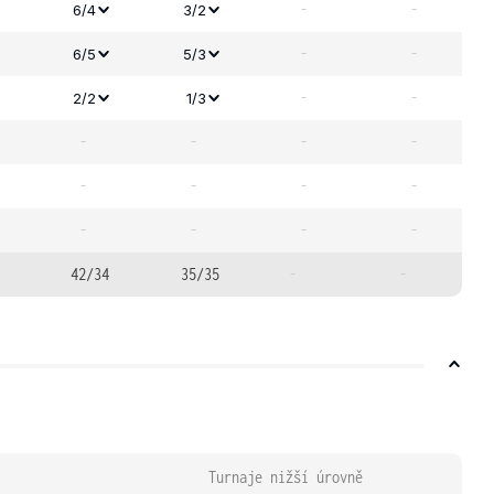
-
-
6/4
3/2
-
-
6/5
5/3
-
-
2/2
1/3
-
-
-
-
-
-
-
-
-
-
-
-
42/34
35/35
-
-
Turnaje nižší úrovně