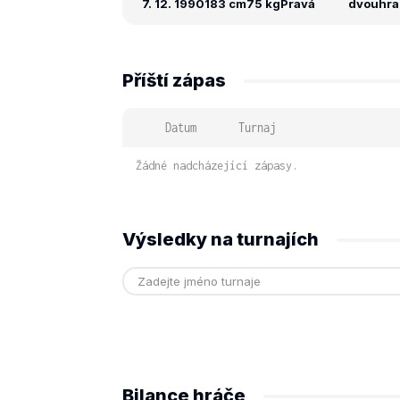
7. 12. 1990
183 cm
75 kg
Pravá
dvouhra: 
Příští zápas
Datum
Turnaj
Žádné nadcházející zápasy.
Výsledky na turnajích
Bilance hráče