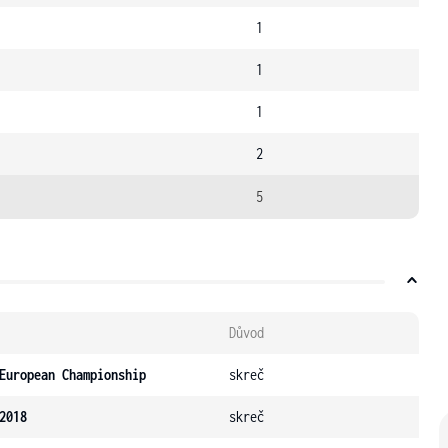
1
1
1
2
5
Důvod
European Championship
skreč
2018
skreč