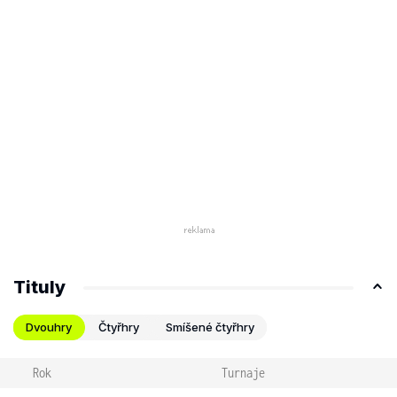
Tituly
Dvouhry
Čtyřhry
Smíšené čtyřhry
Rok
Turnaje