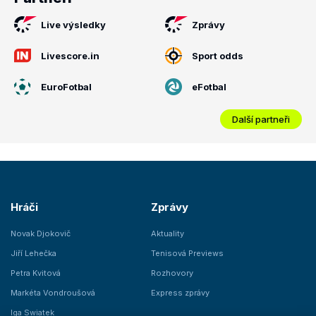
Live výsledky
Zprávy
Livescore.in
Sport odds
EuroFotbal
eFotbal
Další partneři
Hráči
Zprávy
Novak Djokovič
Aktuality
Jiří Lehečka
Tenisová Previews
Petra Kvitová
Rozhovory
Markéta Vondroušová
Express zprávy
Iga Swiatek