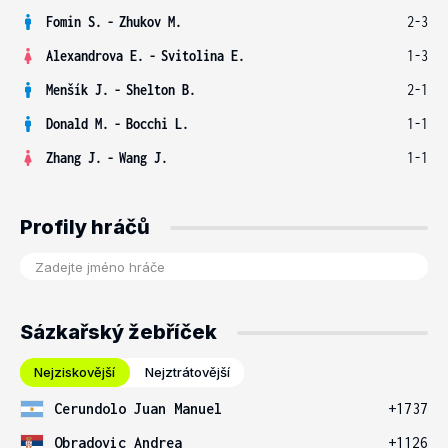
Fomin S.
-
Zhukov M.
2-3
Alexandrova E.
-
Svitolina E.
1-3
Menšík J.
-
Shelton B.
2-1
Donald M.
-
Bocchi L.
1-1
Zhang J.
-
Wang J.
1-1
Profily hráčů
Sázkařský žebříček
Nejziskovější
Nejztrátovější
Cerundolo Juan Manuel
+1737
Obradovic Andrea
+1126