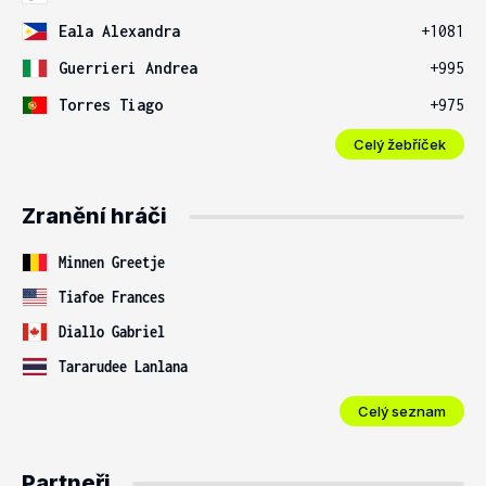
Eala Alexandra
+1081
Guerrieri Andrea
+995
Torres Tiago
+975
Celý žebříček
Zranění hráči
Minnen Greetje
Tiafoe Frances
Diallo Gabriel
Tararudee Lanlana
Celý seznam
Partneři