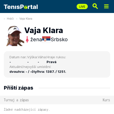
Hráči
Vaja Klara
Vaja Klara
žena
Srbsko
Datum nar.:
Výška:
Váha:
Hraje rukou:
-
-
-
Pravá
Aktuální/nejvyšší umístění:
dvouhra: - / -
čtyřhra: 1387. / 1251.
Příští zápas
Turnaj a zápas
Kurs
Žádné nadcházející zápasy.