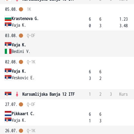
05.08.
1K
Krastenova G.
6
6
1.23
Vaja K.
0
3
3.48
03.08.
Q-OF
Vaja K.
Bedini V.
02.08.
Q-1K
Vaja K.
6
6
Veskovic E.
3
2
Kursumlijska Banja 12 ITF
1
2
3
Kurs
27.07.
Q-OF
Pikkaart C.
6
6
Vaja K.
1
3
26.07.
Q-1K