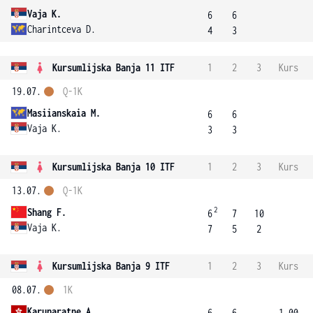
Vaja K.
6
6
Charintceva D.
4
3
Kursumlijska Banja 11 ITF
1
2
3
Kurs
19.07.
Q-1K
Masiianskaia M.
6
6
Vaja K.
3
3
Kursumlijska Banja 10 ITF
1
2
3
Kurs
13.07.
Q-1K
2
Shang F.
6
7
10
Vaja K.
7
5
2
Kursumlijska Banja 9 ITF
1
2
3
Kurs
08.07.
1K
Karunaratne A.
6
6
1.00