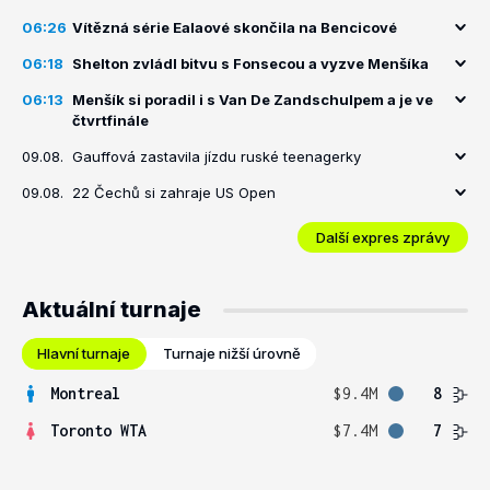
06:26
Vítězná série Ealaové skončila na Bencicové
06:18
Shelton zvládl bitvu s Fonsecou a vyzve Menšíka
06:13
Menšík si poradil i s Van De Zandschulpem a je ve
čtvrtfinále
09.08.
Gauffová zastavila jízdu ruské teenagerky
09.08.
22 Čechů si zahraje US Open
Další expres zprávy
Aktuální turnaje
Hlavní turnaje
Turnaje nižší úrovně
Montreal
$9.4M
8
Toronto WTA
$7.4M
7