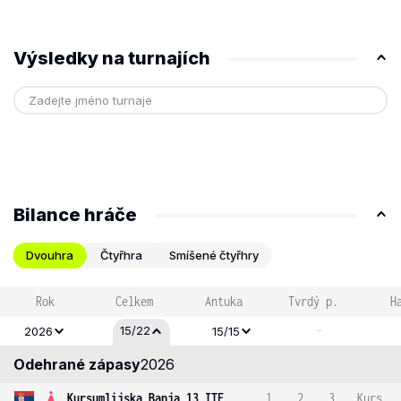
Výsledky na turnajích
Bilance hráče
Dvouhra
Čtyřhra
Smíšené čtyřhry
Rok
Celkem
Antuka
Tvrdý p.
H
-
15/22
2026
15/15
Odehrané zápasy
2026
Kursumlijska Banja 13 ITF
1
2
3
Kurs