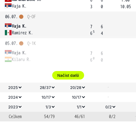
Vaja K.
3
0
10.05
06.07.
Q-OF
Vaja K.
7
6
5
Ramirez K.
6
4
05.07.
Q-1K
Vaja K.
7
6
0
Kilaru R.
6
0
Načíst další
-
2025
28/37
20/28
-
2024
10/17
10/17
2023
1/3
1/1
0/2
Celkem
54/79
46/61
0/2