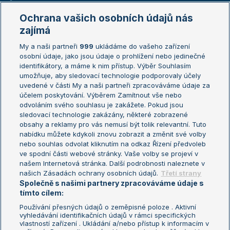
Marie Bouzková
Ochrana vašich osobních údajů nás
Žebříčky
Kalendář turnajů
zajímá
My a naši partneři
999
ukládáme do vašeho zařízení
Žebříček ATP (muži)
Australian Open
osobní údaje, jako jsou údaje o prohlížení nebo jedinečné
Žebříček WTA (ženy)
French Open
identifikátory, a máme k nim přístup. Výběr Souhlasím
umožňuje, aby sledovací technologie podporovaly účely
Sázkařský žebříček
Wimbledon
uvedené v části My a naši partneři zpracováváme údaje za
US Open
účelem poskytování. Výběrem Zamítnout vše nebo
odvoláním svého souhlasu je zakážete. Pokud jsou
Turnaj mistrů
sledovací technologie zakázány, některé zobrazené
Turnaj mistryň
obsahy a reklamy pro vás nemusí být tolik relevantní. Tuto
Aktualní trendy
nabídku můžete kdykoli znovu zobrazit a změnit své volby
nebo souhlas odvolat kliknutím na odkaz Řízení předvoleb
ve spodní části webové stránky. Vaše volby se projeví v
Fotbalové přestupy
našem Internetová stránka. Další podrobnosti naleznete v
Livesport Daily
našich Zásadách ochrany osobních údajů.
Třetí strany
Společně s našimi partnery zpracováváme údaje s
LS Prague Open
tímto cílem:
Používání přesných údajů o zeměpisné poloze . Aktivní
vyhledávání identifikačních údajů v rámci specifických
vlastností zařízení . Ukládání a/nebo přístup k informacím v
Podmínky užití
Nastavení soukromí