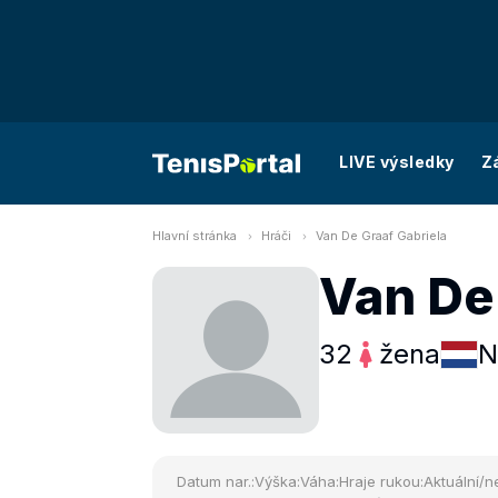
LIVE výsledky
Z
Hlavní stránka
Hráči
Van De Graaf Gabriela
Van De
32
žena
N
Datum nar.:
Výška:
Váha:
Hraje rukou:
Aktuální/ne