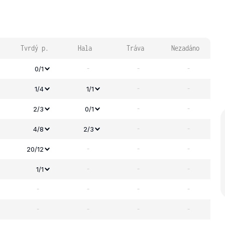
Tvrdý p.
Hala
Tráva
Nezadáno
-
-
-
0/1
-
-
1/4
1/1
-
-
2/3
0/1
-
-
4/8
2/3
-
-
-
20/12
-
-
-
1/1
-
-
-
-
-
-
-
-