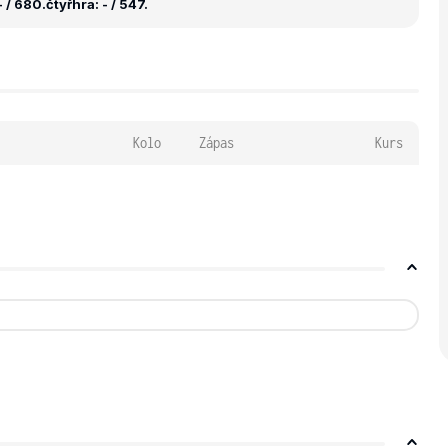
 / 680.
čtyřhra: - / 547.
Kolo
Zápas
Kurs