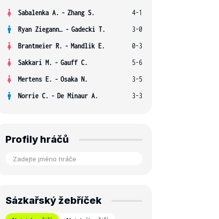
Sabalenka A.
-
Zhang S.
4-1
Ryan Ziegann S.
-
Gadecki T.
3-0
Brantmeier R.
-
Mandlik E.
0-3
Sakkari M.
-
Gauff C.
5-6
Mertens E.
-
Osaka N.
3-5
Norrie C.
-
De Minaur A.
3-3
Profily hráčů
Sázkařský žebříček