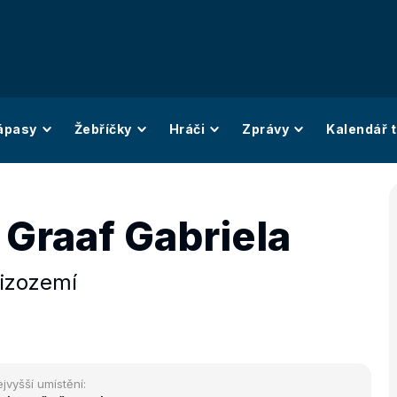
ápasy
Žebříčky
Hráči
Zprávy
Kalendář t
 Graaf Gabriela
izozemí
jvyšší umístění: