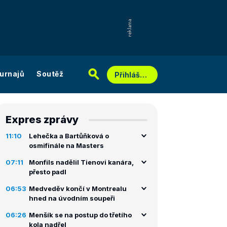
urnajů
Soutěž
Přihlášení
Expres zprávy
11:10
Lehečka a Bartůňková o
osmifinále na Masters
07:11
Monfils nadělil Tienovi kanára,
přesto padl
06:53
Medveděv končí v Montrealu
hned na úvodním soupeři
06:26
Menšík se na postup do třetího
kola nadřel