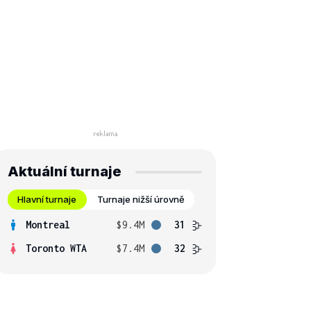
Aktuální turnaje
Hlavní turnaje
Turnaje nižší úrovně
Montreal
$9.4M
31
Toronto WTA
$7.4M
32