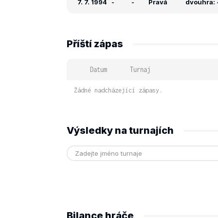
7. 7. 1994
-
-
Pravá
dvouhra: -
Příští zápas
Datum
Turnaj
Žádné nadcházející zápasy.
Výsledky na turnajích
Bilance hráče