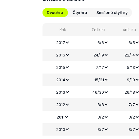
Dvouhra
Čtyřhra
Smíšené čtyřhry
Rok
Celkem
Antuka
2017
6/6
6/5
2016
24/19
22/14
2015
7/17
5/13
2014
15/21
9/10
2013
46/30
26/18
2012
8/8
7/7
2011
3/2
3/2
2010
3/7
3/7