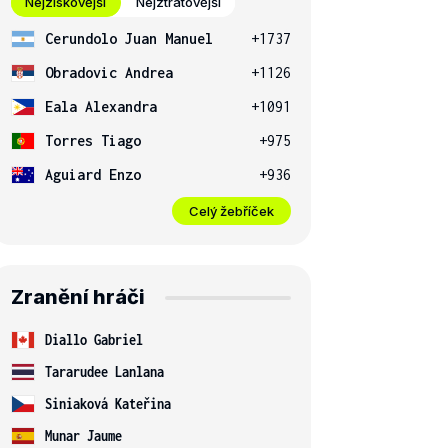
Nejziskovější
Nejztrátovější
Cerundolo Juan Manuel
+1737
Obradovic Andrea
+1126
Eala Alexandra
+1091
Torres Tiago
+975
Aguiard Enzo
+936
Celý žebříček
Zranění hráči
Diallo Gabriel
Tararudee Lanlana
Siniaková Kateřina
Munar Jaume