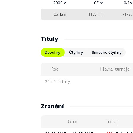
2009
0/1
0/1
Celkem
112/111
81/77
Tituly
Dvouhry
Čtyřhry
Smíšené čtyřhry
Rok
Hlavní turnaje
Žádné tituly
Zranění
Datum
Turnaj