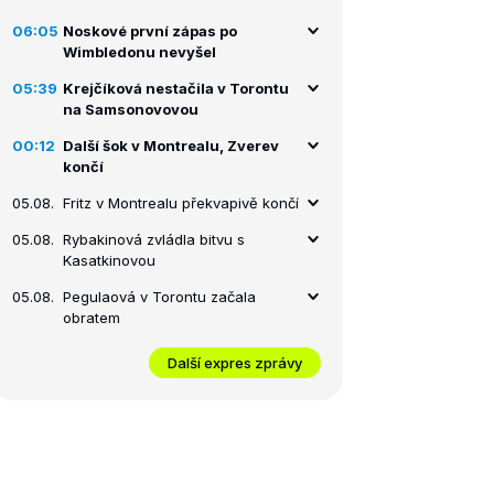
06:05
Noskové první zápas po
Wimbledonu nevyšel
05:39
Krejčíková nestačila v Torontu
na Samsonovovou
00:12
Další šok v Montrealu, Zverev
končí
05.08.
Fritz v Montrealu překvapivě končí
05.08.
Rybakinová zvládla bitvu s
Kasatkinovou
05.08.
Pegulaová v Torontu začala
obratem
Další expres zprávy