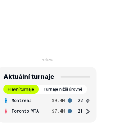
Aktuální turnaje
Hlavní turnaje
Turnaje nižší úrovně
Montreal
$9.4M
22
Toronto WTA
$7.4M
21