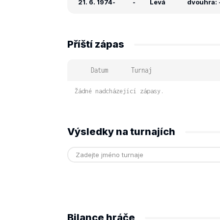
21. 6. 1974
-
-
Levá
dvouhra: -
Příští zápas
Datum
Turnaj
Žádné nadcházející zápasy.
Výsledky na turnajích
Bilance hráče