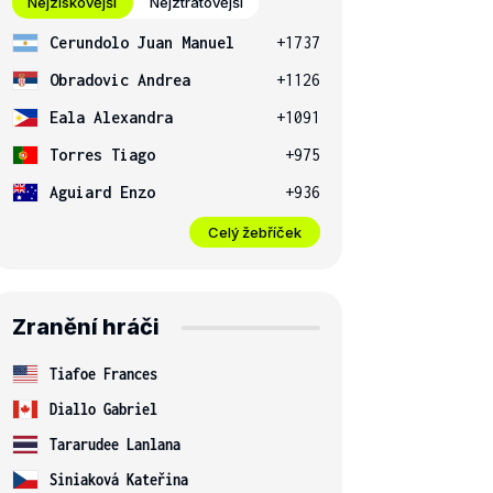
Nejziskovější
Nejztrátovější
Cerundolo Juan Manuel
+1737
Obradovic Andrea
+1126
Eala Alexandra
+1091
Torres Tiago
+975
Aguiard Enzo
+936
Celý žebříček
Zranění hráči
Tiafoe Frances
Diallo Gabriel
Tararudee Lanlana
Siniaková Kateřina