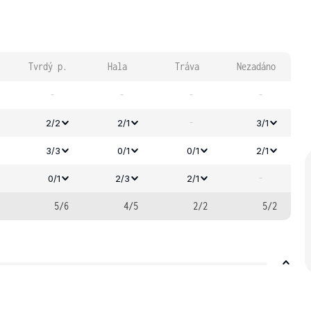
Tvrdý p.
Hala
Tráva
Nezadáno
-
-
-
-
-
2/2
2/1
3/1
3/3
0/1
0/1
2/1
-
0/1
2/3
2/1
5/6
4/5
2/2
5/2