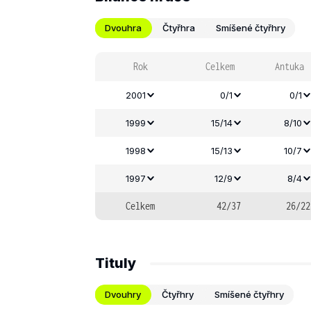
Dvouhra
Čtyřhra
Smíšené čtyřhry
Rok
Celkem
Antuka
2001
0/1
0/1
1999
15/14
8/10
1998
15/13
10/7
1997
12/9
8/4
Celkem
42/37
26/22
Tituly
Dvouhry
Čtyřhry
Smíšené čtyřhry