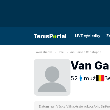
LIVE výsledky
Z
Hlavní stránka
Hráči
Van Garsse Christophe
Van Ga
52
muž
Be
Datum nar.:
Výška:
Váha:
Hraje rukou:
Aktuální/ne