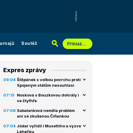
urnajů
Soutěž
Přihlášení
Expres zprávy
09:04
Štěpánek s volbou povrchu proti
Spojeným státům nesouhlasí
07:15
Nosková s Bouzkovou dohrály i
ve čtyřhře
07:08
Sabalenková neměla problém
ani se zkušenou Číňankou
07:04
Jódar vyřídil i Musettiho a vyzve
Lehečku