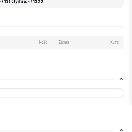
 / 131.
čtyřhra: - / 1300.
Kolo
Zápas
Kurs