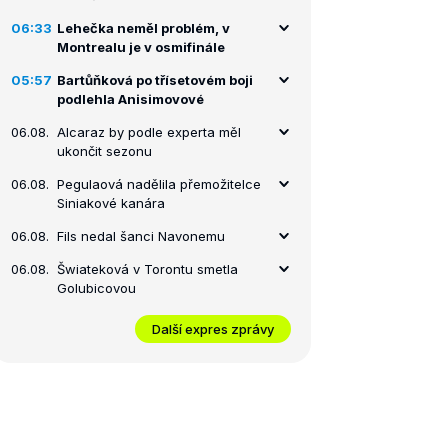
06:33
Lehečka neměl problém, v
Montrealu je v osmifinále
05:57
Bartůňková po třísetovém boji
podlehla Anisimovové
06.08.
Alcaraz by podle experta měl
ukončit sezonu
06.08.
Pegulaová nadělila přemožitelce
Siniakové kanára
06.08.
Fils nedal šanci Navonemu
06.08.
Šwiateková v Torontu smetla
Golubicovou
Další expres zprávy