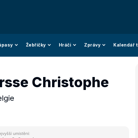
ápasy
Žebříčky
Hráči
Zprávy
Kalendář t
rsse Christophe
lgie
jvyšší umístění: