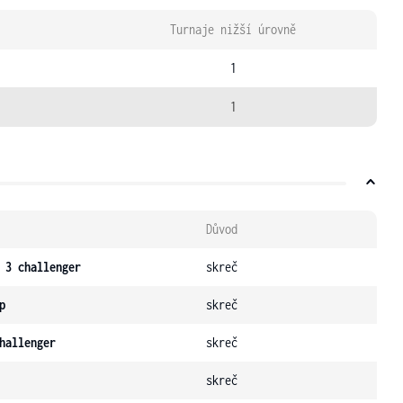
Turnaje nižší úrovně
1
1
Důvod
 3 challenger
skreč
p
skreč
hallenger
skreč
skreč