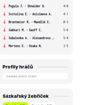
Pegula J.
-
Shnaider D.
4-0
Svitolina E.
-
Anisimova A.
4-1
Brantmeier R.
-
Mandlik E.
0-3
Sakkari M.
-
Gauff C.
5-6
Sabalenka A.
-
Alexandrova E.
5-4
Mertens E.
-
Osaka N.
3-5
Profily hráčů
Sázkařský žebříček