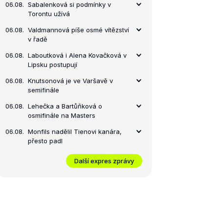
06.08.
Sabalenková si podmínky v
Torontu užívá
06.08.
Valdmannová píše osmé vítězství
v řadě
06.08.
Laboutková i Alena Kovačková v
Lipsku postupují
06.08.
Knutsonová je ve Varšavě v
semifinále
06.08.
Lehečka a Bartůňková o
osmifinále na Masters
06.08.
Monfils nadělil Tienovi kanára,
přesto padl
Další expres zprávy