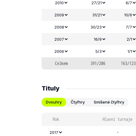
2010
27/21
6/7
2009
31/21
10/6
2008
30/23
7/7
2007
16/9
2/1
2006
5/3
1/1
Celkem
391/286
163/123
Tituly
Dvouhry
Čtyřhry
Smíšené čtyřhry
Rok
Hlavní turnaje
-
2017