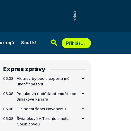
urnajů
Soutěž
Přihlášení
Expres zprávy
06.08.
Alcaraz by podle experta měl
ukončit sezonu
06.08.
Pegulaová nadělila přemožitelce
Siniakové kanára
06.08.
Fils nedal šanci Navonemu
06.08.
Šwiateková v Torontu smetla
Golubicovou