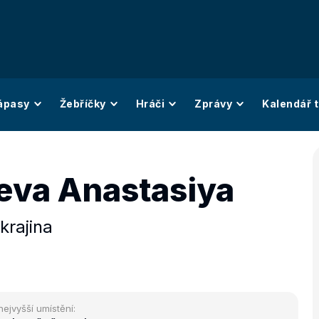
ápasy
Žebříčky
Hráči
Zprávy
Kalendář t
eva Anastasiya
krajina
nejvyšší umístění: