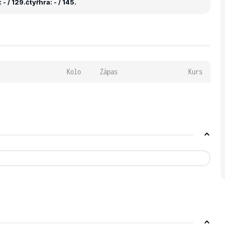
- / 129.
čtyřhra: - / 145.
Kolo
Zápas
Kurs