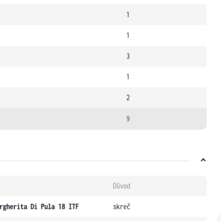
1
1
3
1
2
9
Důvod
rgherita Di Pula 18 ITF
skreč