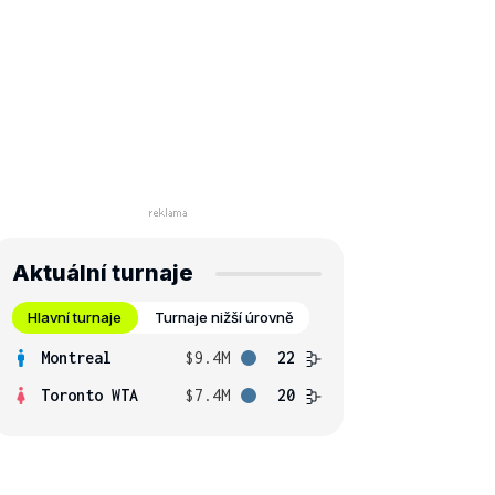
Aktuální turnaje
Hlavní turnaje
Turnaje nižší úrovně
Montreal
$9.4M
22
Toronto WTA
$7.4M
20