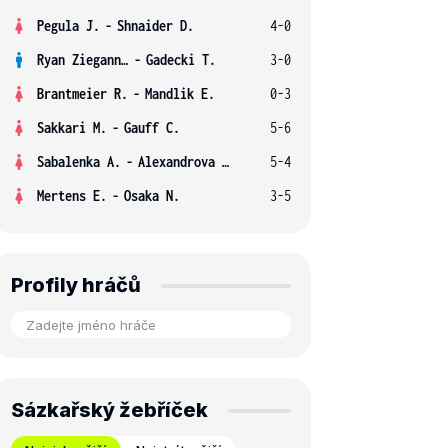
Pegula J.
-
Shnaider D.
4-0
Ryan Ziegann S.
-
Gadecki T.
3-0
Brantmeier R.
-
Mandlik E.
0-3
Sakkari M.
-
Gauff C.
5-6
Sabalenka A.
-
Alexandrova E.
5-4
Mertens E.
-
Osaka N.
3-5
Profily hráčů
Sázkařský žebříček