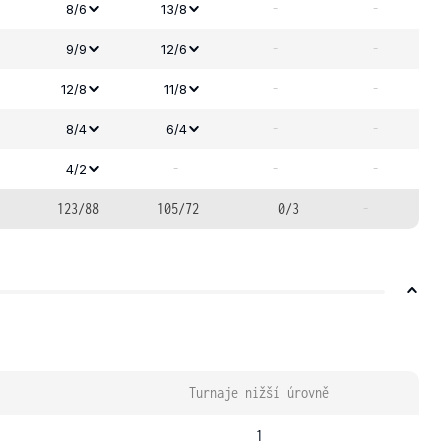
-
-
8/6
13/8
-
-
9/9
12/6
-
-
12/8
11/8
-
-
8/4
6/4
-
-
-
4/2
123/88
105/72
0/3
-
Turnaje nižší úrovně
1