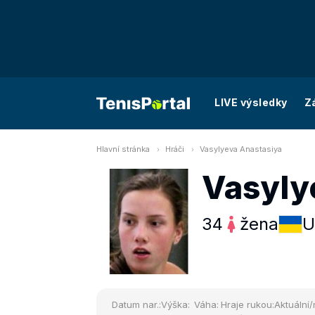
LIVE výsledky
Z
Hlavní stránka
Hráči
Vasylyeva Anastasiya
Vasyly
34
žena
U
Datum nar.:
Výška:
Váha:
Hraje rukou:
Aktuální/