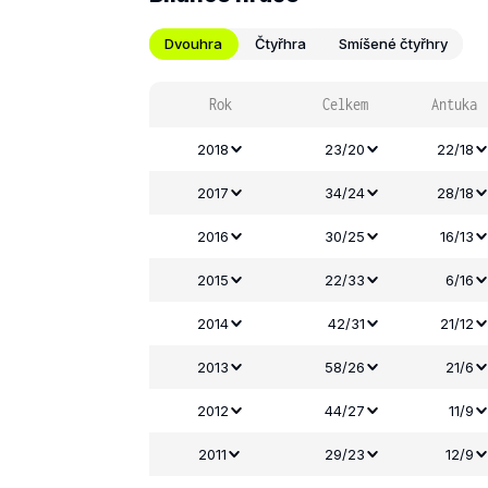
Dvouhra
Čtyřhra
Smíšené čtyřhry
Rok
Celkem
Antuka
2018
23/20
22/18
2017
34/24
28/18
2016
30/25
16/13
2015
22/33
6/16
2014
42/31
21/12
2013
58/26
21/6
2012
44/27
11/9
2011
29/23
12/9