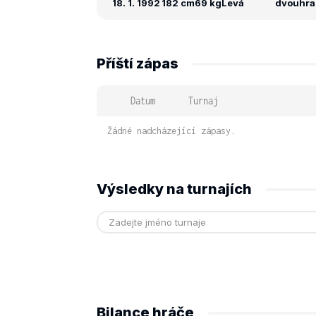
18. 1. 1992
182 cm
69 kg
Levá
dvouhra: 
Příští zápas
Datum
Turnaj
Žádné nadcházející zápasy.
Výsledky na turnajích
Bilance hráče