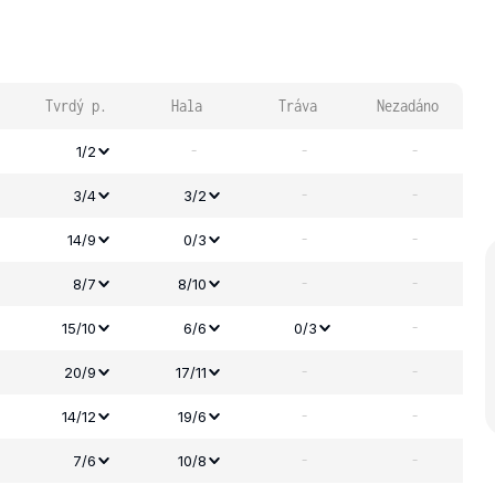
Tvrdý p.
Hala
Tráva
Nezadáno
-
-
-
1/2
-
-
3/4
3/2
-
-
14/9
0/3
-
-
8/7
8/10
-
15/10
6/6
0/3
-
-
20/9
17/11
-
-
14/12
19/6
-
-
7/6
10/8