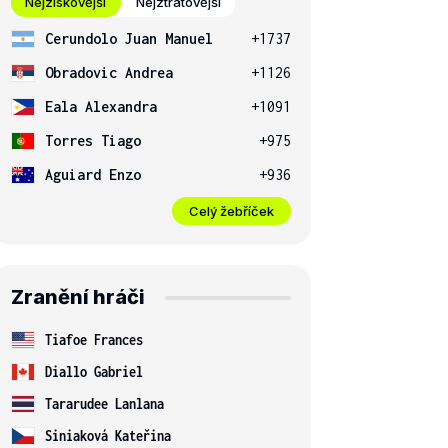
Nejziskovější
Nejztrátovější
Cerundolo Juan Manuel
+1737
Obradovic Andrea
+1126
Eala Alexandra
+1091
Torres Tiago
+975
Aguiard Enzo
+936
Celý žebříček
Zranění hráči
Tiafoe Frances
Diallo Gabriel
Tararudee Lanlana
Siniaková Kateřina