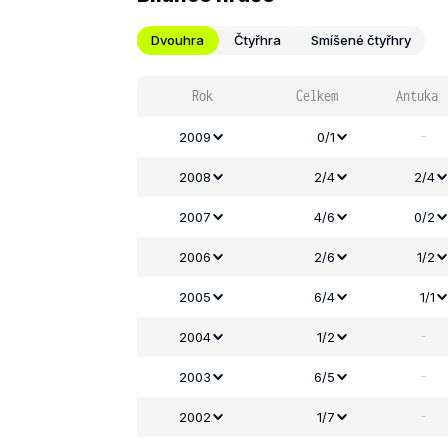
Dvouhra
Čtyřhra
Smíšené čtyřhry
Rok
Celkem
Antuka
-
2009
0/1
2008
2/4
2/4
2007
4/6
0/2
2006
2/6
1/2
2005
6/4
1/1
-
2004
1/2
-
2003
6/5
-
2002
1/7