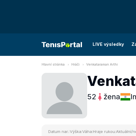
LIVE výsledky
Z
Hlavní stránka
Hráči
Venkataraman Arthi
Venkat
52
žena
I
Datum nar.:
Výška:
Váha:
Hraje rukou:
Aktuální/n