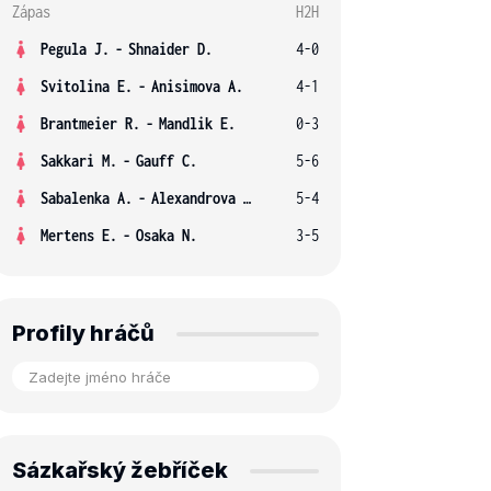
Zápas
H2H
Pegula J.
-
Shnaider D.
4-0
Svitolina E.
-
Anisimova A.
4-1
Brantmeier R.
-
Mandlik E.
0-3
Sakkari M.
-
Gauff C.
5-6
Sabalenka A.
-
Alexandrova E.
5-4
Mertens E.
-
Osaka N.
3-5
Profily hráčů
Sázkařský žebříček