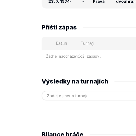
23. 7. 1974
-
-
Pravá
dvouhra: -
Příští zápas
Datum
Turnaj
Žádné nadcházející zápasy.
Výsledky na turnajích
Bilance hráče