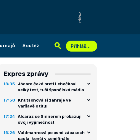
urnajů
Soutěž
Přihlášení
Expres zprávy
18:35
Jódara čeká proti Lehečkovi
velký test, tuší španělská média
17:50
Knutsonová si zahraje ve
Varšavě o titul
17:24
Alcaraz se Sinnerem prokazují
svoji výjimečnost
16:26
Valdmannová po osmi zápasech
padla, končí v semifinále