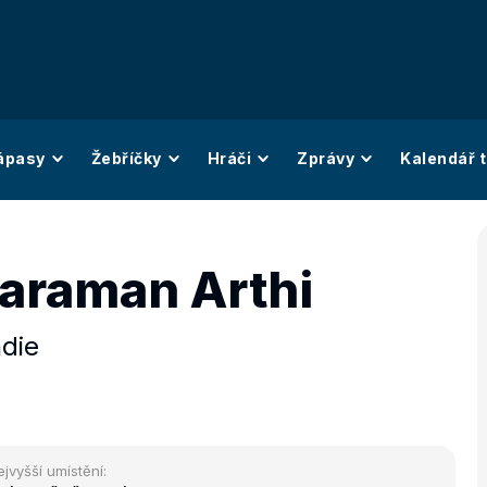
ápasy
Žebříčky
Hráči
Zprávy
Kalendář t
araman Arthi
ndie
ejvyšší umístění: