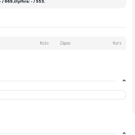
 / 669.
čtyřhra: - / 553.
Kolo
Zápas
Kurs