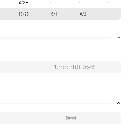
-
-
-
0/2
18/25
0/1
0/2
-
Turnaje nižší úrovně
Důvod