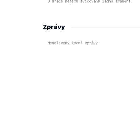
U hráče nejsou evidována žádná zranění.
Zprávy
Nenalezeny žádné zprávy.