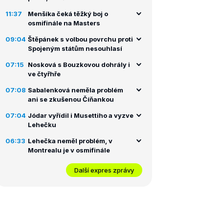
11:37
Menšíka čeká těžký boj o
osmifinále na Masters
09:04
Štěpánek s volbou povrchu proti
Spojeným státům nesouhlasí
07:15
Nosková s Bouzkovou dohrály i
ve čtyřhře
07:08
Sabalenková neměla problém
ani se zkušenou Číňankou
07:04
Jódar vyřídil i Musettiho a vyzve
Lehečku
06:33
Lehečka neměl problém, v
Montrealu je v osmifinále
Další expres zprávy