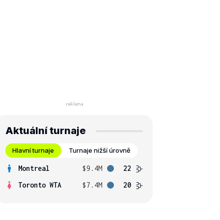
Aktuální turnaje
Hlavní turnaje
Turnaje nižší úrovně
Montreal
$9.4M
22
Toronto WTA
$7.4M
20