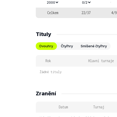
-
2000
0/2
Celkem
22/37
4/9
Tituly
Dvouhry
Čtyřhry
Smíšené čtyřhry
Rok
Hlavní turnaje
Žádné tituly
Zranění
Datum
Turnaj