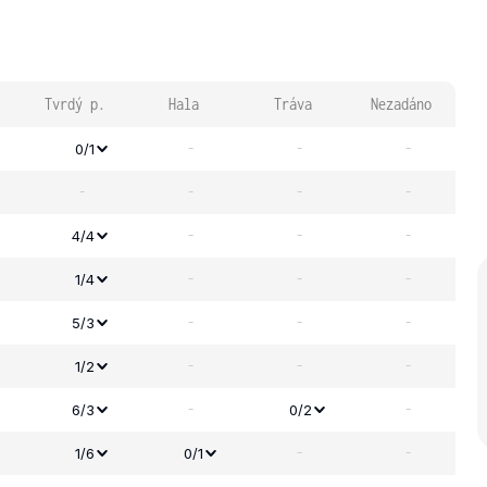
Tvrdý p.
Hala
Tráva
Nezadáno
-
-
-
0/1
-
-
-
-
-
-
-
4/4
-
-
-
1/4
-
-
-
5/3
-
-
-
1/2
-
-
6/3
0/2
-
-
1/6
0/1