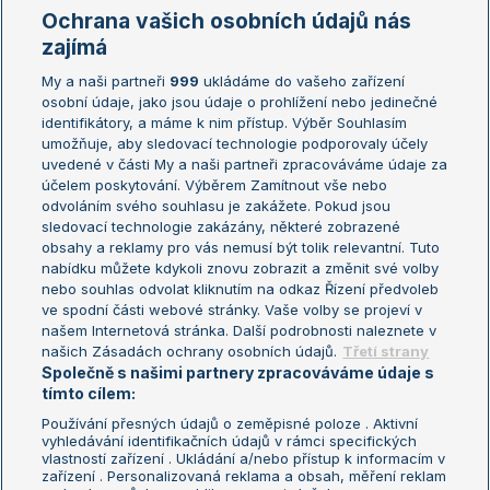
Marie Bouzková
Ochrana vašich osobních údajů nás
Žebříčky
Kalendář turnajů
zajímá
My a naši partneři
999
ukládáme do vašeho zařízení
Žebříček ATP (muži)
Australian Open
osobní údaje, jako jsou údaje o prohlížení nebo jedinečné
Žebříček WTA (ženy)
French Open
identifikátory, a máme k nim přístup. Výběr Souhlasím
umožňuje, aby sledovací technologie podporovaly účely
Sázkařský žebříček
Wimbledon
uvedené v části My a naši partneři zpracováváme údaje za
US Open
účelem poskytování. Výběrem Zamítnout vše nebo
odvoláním svého souhlasu je zakážete. Pokud jsou
Turnaj mistrů
sledovací technologie zakázány, některé zobrazené
Turnaj mistryň
obsahy a reklamy pro vás nemusí být tolik relevantní. Tuto
Aktualní trendy
nabídku můžete kdykoli znovu zobrazit a změnit své volby
nebo souhlas odvolat kliknutím na odkaz Řízení předvoleb
ve spodní části webové stránky. Vaše volby se projeví v
Fotbalové přestupy
našem Internetová stránka. Další podrobnosti naleznete v
Livesport Daily
našich Zásadách ochrany osobních údajů.
Třetí strany
Společně s našimi partnery zpracováváme údaje s
LS Prague Open
tímto cílem:
Používání přesných údajů o zeměpisné poloze . Aktivní
vyhledávání identifikačních údajů v rámci specifických
vlastností zařízení . Ukládání a/nebo přístup k informacím v
Podmínky užití
Nastavení soukromí
zařízení . Personalizovaná reklama a obsah, měření reklam
GDPR a žurnalistika
Reklama