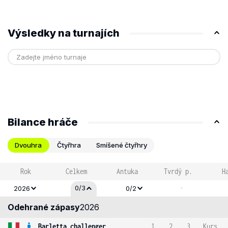
Výsledky na turnajích
Bilance hráče
Dvouhra
Čtyřhra
Smíšené čtyřhry
Rok
Celkem
Antuka
Tvrdý p.
H
-
0/3
2026
0/2
Odehrané zápasy
2026
Barletta challenger
1
2
3
Kurs