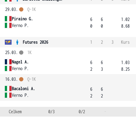
29.03.
Q-1K
Piraino G.
6
6
1.02
Verno P.
0
0
8.68
Futures 2026
1
2
3
Kurs
25.03.
1K
Nagel A.
6
6
1.03
Verno P.
2
3
8.25
16.03.
Q-1K
Bacaloni A.
6
6
Verno P.
2
2
Celkem
0/3
0/2
-