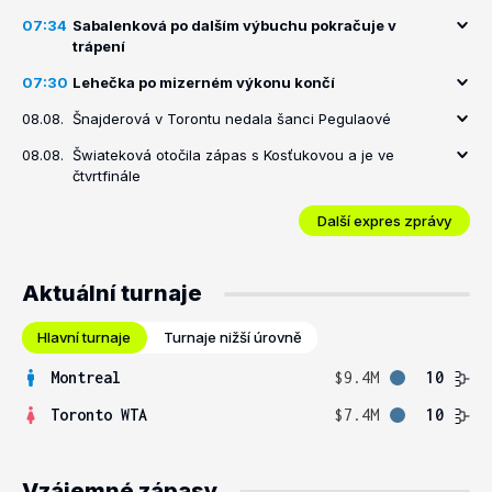
07:34
Sabalenková po dalším výbuchu pokračuje v
trápení
07:30
Lehečka po mizerném výkonu končí
08.08.
Šnajderová v Torontu nedala šanci Pegulaové
08.08.
Šwiateková otočila zápas s Kosťukovou a je ve
čtvrtfinále
Další expres zprávy
Aktuální turnaje
Hlavní turnaje
Turnaje nižší úrovně
Montreal
$9.4M
10
Toronto WTA
$7.4M
10
Vzájemné zápasy