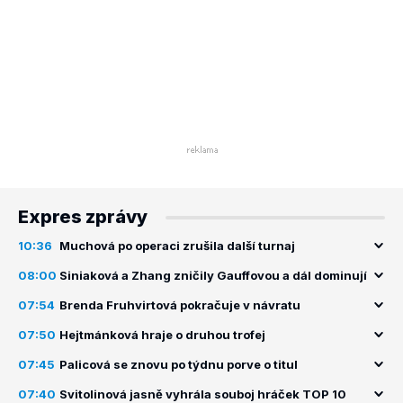
Expres zprávy
10:36
Muchová po operaci zrušila další turnaj
08:00
Siniaková a Zhang zničily Gauffovou a dál dominují
07:54
Brenda Fruhvirtová pokračuje v návratu
07:50
Hejtmánková hraje o druhou trofej
07:45
Palicová se znovu po týdnu porve o titul
07:40
Svitolinová jasně vyhrála souboj hráček TOP 10