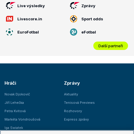
Live výsledky
Zprávy
Livescore.in
Sport odds
EuroFotbal
eFotbal
Další partneři
Hráči
Zprávy
Novak Djokovič
Aktuality
Jiří Lehečka
Tenisová Previews
Petra Kvitová
Rozhovory
Markéta Vondroušová
Express zprávy
Iga Swiatek