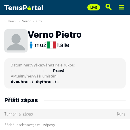
Hráči
Verno Pietro
Verno Pietro
muž
Itálie
Datum nar.:
Výška:
Váha:
Hraje rukou:
-
-
-
Pravá
Aktuální/nejvyšší umístění:
dvouhra: - / -
čtyřhra: - / -
Příští zápas
Turnaj a zápas
Kurs
Žádné nadcházející zápasy.