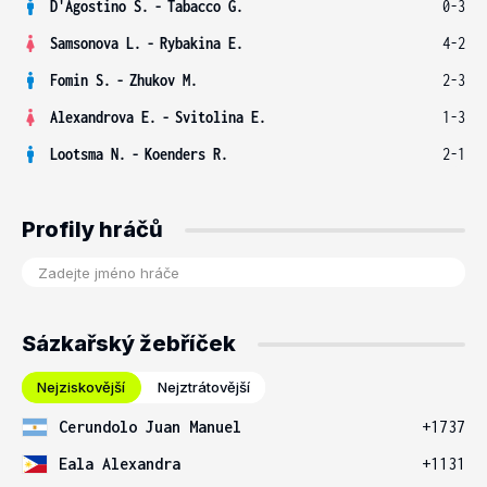
D'Agostino S.
-
Tabacco G.
0-3
Samsonova L.
-
Rybakina E.
4-2
Fomin S.
-
Zhukov M.
2-3
Alexandrova E.
-
Svitolina E.
1-3
Lootsma N.
-
Koenders R.
2-1
Profily hráčů
Sázkařský žebříček
Nejziskovější
Nejztrátovější
Cerundolo Juan Manuel
+1737
Eala Alexandra
+1131