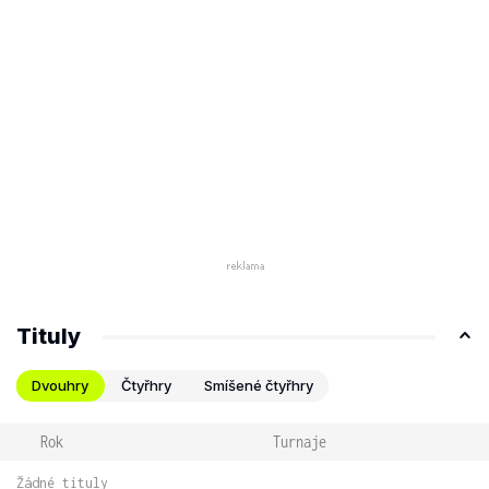
Tituly
Dvouhry
Čtyřhry
Smíšené čtyřhry
Rok
Turnaje
Žádné tituly