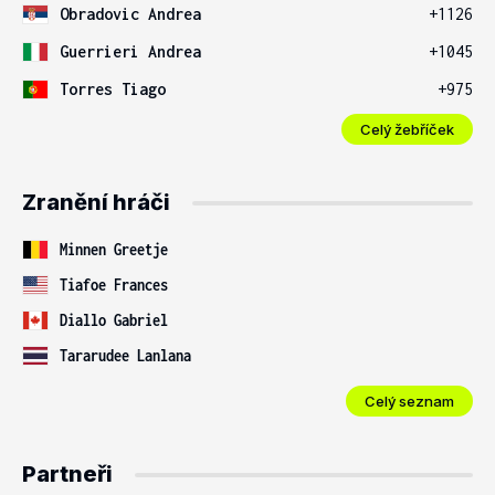
Obradovic Andrea
+1126
Guerrieri Andrea
+1045
Torres Tiago
+975
Celý žebříček
Zranění hráči
Minnen Greetje
Tiafoe Frances
Diallo Gabriel
Tararudee Lanlana
Celý seznam
Partneři