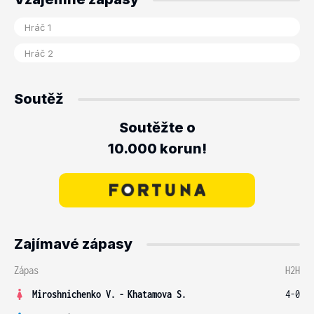
Soutěž
Soutěžte o
10.000 korun!
Zajímavé zápasy
Zápas
H2H
Miroshnichenko V.
-
Khatamova S.
4-0