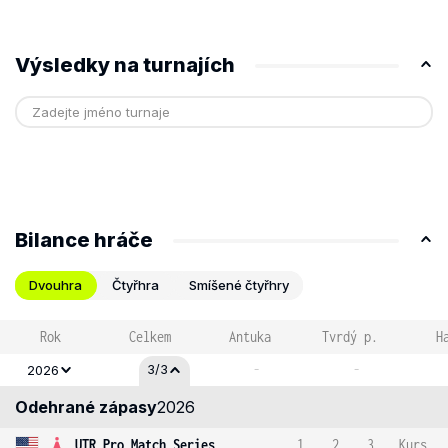
Výsledky na turnajích
Bilance hráče
Dvouhra
Čtyřhra
Smíšené čtyřhry
Rok
Celkem
Antuka
Tvrdý p.
H
-
-
3/3
2026
Odehrané zápasy
2026
UTR Pro Match Series
1
2
3
Kurs