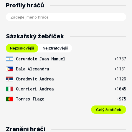
Profily hráčů
Sázkařský žebříček
Nejziskovější
Nejztrátovější
Cerundolo Juan Manuel
+1737
Eala Alexandra
+1131
Obradovic Andrea
+1126
Guerrieri Andrea
+1045
Torres Tiago
+975
Celý žebříček
Zranění hráči