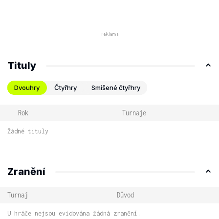
Tituly
Dvouhry
Čtyřhry
Smíšené čtyřhry
Rok
Turnaje
Žádné tituly
Zranění
Turnaj
Důvod
U hráče nejsou evidována žádná zranění.