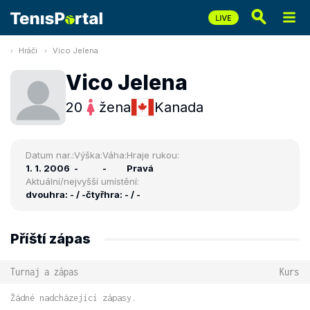
Hráči
Vico Jelena
Vico Jelena
20
žena
Kanada
Datum nar.:
Výška:
Váha:
Hraje rukou:
1. 1. 2006
-
-
Pravá
Aktuální/nejvyšší umístění:
dvouhra: - / -
čtyřhra: - / -
Příští zápas
Turnaj a zápas
Kurs
Žádné nadcházející zápasy.