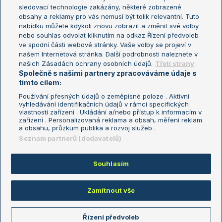
sledovací technologie zakázány, některé zobrazené
Turnaj mistryň
obsahy a reklamy pro vás nemusí být tolik relevantní. Tuto
Aktualní trendy
nabídku můžete kdykoli znovu zobrazit a změnit své volby
nebo souhlas odvolat kliknutím na odkaz Řízení předvoleb
ve spodní části webové stránky. Vaše volby se projeví v
Fotbalové přestupy
našem Internetová stránka. Další podrobnosti naleznete v
Livesport Daily
našich Zásadách ochrany osobních údajů.
Třetí strany
Společně s našimi partnery zpracováváme údaje s
LS Prague Open
tímto cílem:
Používání přesných údajů o zeměpisné poloze . Aktivní
vyhledávání identifikačních údajů v rámci specifických
vlastností zařízení . Ukládání a/nebo přístup k informacím v
Podmínky užití
Nastavení soukromí
zařízení . Personalizovaná reklama a obsah, měření reklam
GDPR a žurnalistika
Reklama
a obsahu, průzkum publika a rozvoj služeb .
Informace o zpracování osobních
Kontakt
Seznam partnerů (dodavatelů)
údajů
Tiráž
Souhlasím
Copyright © 2008-2026 TenisPortal.cz. Využíváme zpravodajství ČTK.
Zamítnout vše
Řízení předvoleb