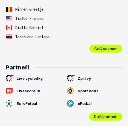
Minnen Greetje
Tiafoe Frances
Diallo Gabriel
Tararudee Lanlana
Celý seznam
Partneři
Live výsledky
Zprávy
Livescore.in
Sport odds
EuroFotbal
eFotbal
Další partneři