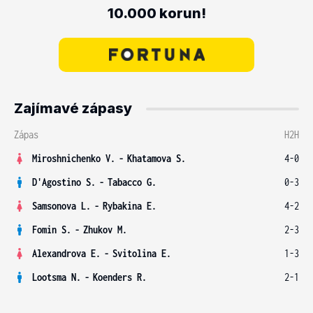
10.000 korun!
Zajímavé zápasy
Zápas
H2H
Miroshnichenko V.
-
Khatamova S.
4-0
D'Agostino S.
-
Tabacco G.
0-3
Samsonova L.
-
Rybakina E.
4-2
Fomin S.
-
Zhukov M.
2-3
Alexandrova E.
-
Svitolina E.
1-3
Lootsma N.
-
Koenders R.
2-1