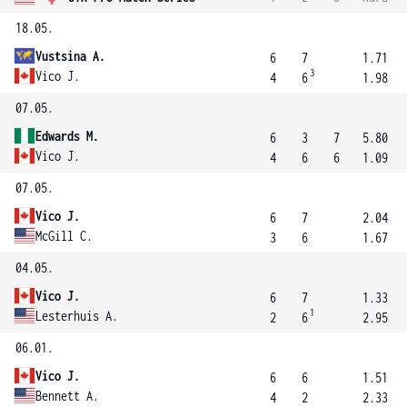
18.05.
Vustsina A.
6
7
1.71
3
Vico J.
4
6
1.98
07.05.
Edwards M.
6
3
7
5.80
Vico J.
4
6
6
1.09
07.05.
Vico J.
6
7
2.04
McGill C.
3
6
1.67
04.05.
Vico J.
6
7
1.33
1
Lesterhuis A.
2
6
2.95
06.01.
Vico J.
6
6
1.51
Bennett A.
4
2
2.33