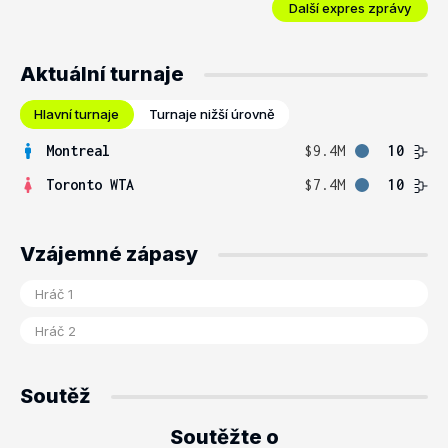
Další expres zprávy
Aktuální turnaje
Hlavní turnaje
Turnaje nižší úrovně
Montreal
$9.4M
10
Toronto WTA
$7.4M
10
Vzájemné zápasy
Soutěž
Soutěžte o