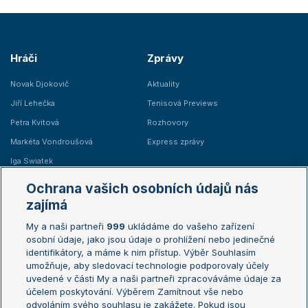
Hráči
Zprávy
Novak Djokovič
Aktuality
Jiří Lehečka
Tenisová Previews
Petra Kvitová
Rozhovory
Markéta Vondroušová
Express zprávy
Iga Swiatek
Marie Bouzková
Ochrana vašich osobních údajů nás
Žebříčky
Kalendář turnajů
zajímá
My a naši partneři
999
ukládáme do vašeho zařízení
Žebříček ATP (muži)
Australian Open
osobní údaje, jako jsou údaje o prohlížení nebo jedinečné
Žebříček WTA (ženy)
French Open
identifikátory, a máme k nim přístup. Výběr Souhlasím
umožňuje, aby sledovací technologie podporovaly účely
Sázkařský žebříček
Wimbledon
uvedené v části My a naši partneři zpracováváme údaje za
US Open
účelem poskytování. Výběrem Zamítnout vše nebo
odvoláním svého souhlasu je zakážete. Pokud jsou
Turnaj mistrů