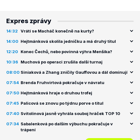
Expres zprávy
14:32
Vrátí se Macháč konečně na kurty?
14:00
Hejtmánková skolila jedničku a má druhý titul
12:20
Konec Čechů, nebo povinná výhra Menšíka?
10:36
Muchová po operaci zrušila další turnaj
08:00
Siniaková a Zhang zničily Gauffovou a dál dominují
07:54
Brenda Fruhvirtová pokračuje v návratu
07:50
Hejtmánková hraje o druhou trofej
07:45
Palicová se znovu po týdnu porve o titul
07:40
Svitolinová jasně vyhrála souboj hráček TOP 10
07:34
Sabalenková po dalším výbuchu pokračuje v
trápení