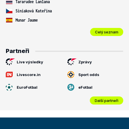
Tararudee Lanlana
Siniaková Kateřina
Munar Jaume
Celý seznam
Partneři
Live výsledky
Zprávy
Livescore.in
Sport odds
EuroFotbal
eFotbal
Další partneři