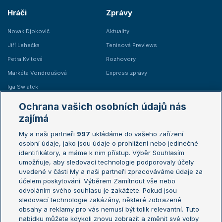
Hráči
Zprávy
Novak Djokovič
Aktuality
Jiří Lehečka
Tenisová Previews
Petra Kvitová
Rozhovory
Markéta Vondroušová
Express zprávy
Iga Swiatek
Marie Bouzková
Ochrana vašich osobních údajů nás
Žebříčky
Kalendář turnajů
zajímá
My a naši partneři
997
ukládáme do vašeho zařízení
Žebříček ATP (muži)
Australian Open
osobní údaje, jako jsou údaje o prohlížení nebo jedinečné
Žebříček WTA (ženy)
French Open
identifikátory, a máme k nim přístup. Výběr Souhlasím
umožňuje, aby sledovací technologie podporovaly účely
Sázkařský žebříček
Wimbledon
uvedené v části My a naši partneři zpracováváme údaje za
US Open
účelem poskytování. Výběrem Zamítnout vše nebo
odvoláním svého souhlasu je zakážete. Pokud jsou
Turnaj mistrů
sledovací technologie zakázány, některé zobrazené
Turnaj mistryň
obsahy a reklamy pro vás nemusí být tolik relevantní. Tuto
Aktualní trendy
nabídku můžete kdykoli znovu zobrazit a změnit své volby