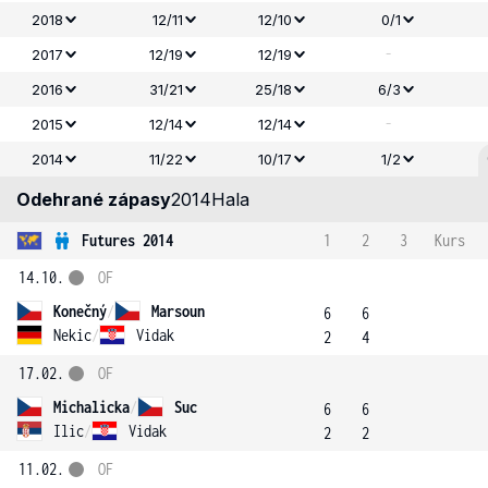
2018
12/11
12/10
0/1
-
2017
12/19
12/19
2016
31/21
25/18
6/3
-
2015
12/14
12/14
2014
11/22
10/17
1/2
Odehrané zápasy
2014
Hala
Futures 2014
1
2
3
Kurs
14.10.
OF
Konečný
/
Marsoun
6
6
Nekic
/
Vidak
2
4
17.02.
OF
Michalicka
/
Suc
6
6
Ilic
/
Vidak
2
2
11.02.
OF