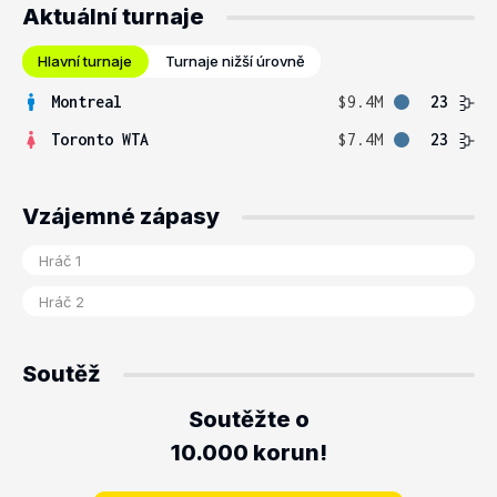
Aktuální turnaje
Hlavní turnaje
Turnaje nižší úrovně
Montreal
$9.4M
23
Toronto WTA
$7.4M
23
Vzájemné zápasy
Soutěž
Soutěžte o
10.000 korun!