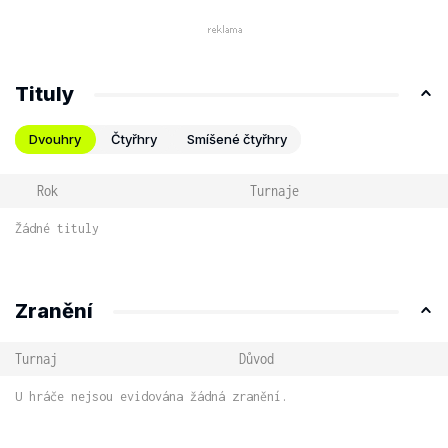
Tituly
Dvouhry
Čtyřhry
Smíšené čtyřhry
Rok
Turnaje
Žádné tituly
Zranění
Turnaj
Důvod
U hráče nejsou evidována žádná zranění.