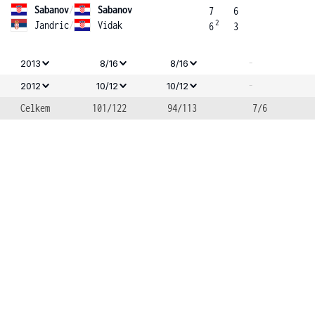
Sabanov
/
Sabanov
7
6
2
Jandric
/
Vidak
6
3
-
2013
8/16
8/16
-
2012
10/12
10/12
Celkem
101/122
94/113
7/6