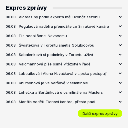
Expres zprávy
06.08.
Alcaraz by podle experta měl ukončit sezonu
06.08.
Pegulaová nadělila přemožitelce Siniakové kanára
06.08.
Fils nedal šanci Navonemu
06.08.
Šwiateková v Torontu smetla Golubicovou
06.08.
Sabalenková si podmínky v Torontu užívá
06.08.
Valdmannová píše osmé vítězství v řadě
06.08.
Laboutková i Alena Kovačková v Lipsku postupují
06.08.
Knutsonová je ve Varšavě v semifinále
06.08.
Lehečka a Bartůňková o osmifinále na Masters
06.08.
Monfils nadělil Tienovi kanára, přesto padl
Další expres zprávy