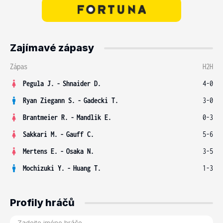
Zajímavé zápasy
Zápas
H2H
Pegula J.
-
Shnaider D.
4-0
Ryan Ziegann S.
-
Gadecki T.
3-0
Brantmeier R.
-
Mandlik E.
0-3
Sakkari M.
-
Gauff C.
5-6
Mertens E.
-
Osaka N.
3-5
Mochizuki Y.
-
Huang T.
1-3
Profily hráčů