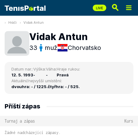
Hráči
Vidak Antun
Vidak Antun
33
muž
Chorvatsko
Datum nar.:
Výška:
Váha:
Hraje rukou:
12. 5. 1993
-
-
Pravá
Aktuální/nejvyšší umístění:
dvouhra: - / 1225.
čtyřhra: - / 525.
Příští zápas
Turnaj a zápas
Kurs
Žádné nadcházející zápasy.