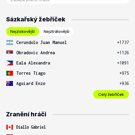
Sázkařský žebříček
Nejziskovější
Nejztrátovější
Cerundolo Juan Manuel
+1737
Obradovic Andrea
+1126
Eala Alexandra
+1091
Torres Tiago
+975
Aguiard Enzo
+936
Celý žebříček
Zranění hráči
Diallo Gabriel