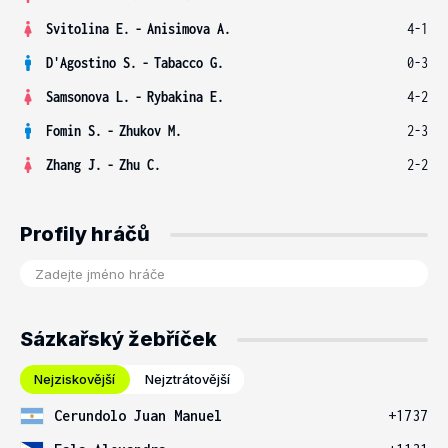
Svitolina E.
-
Anisimova A.
4-1
D'Agostino S.
-
Tabacco G.
0-3
Samsonova L.
-
Rybakina E.
4-2
Fomin S.
-
Zhukov M.
2-3
Zhang J.
-
Zhu C.
2-2
Profily hráčů
Sázkařský žebříček
Nejziskovější
Nejztrátovější
Cerundolo Juan Manuel
+1737