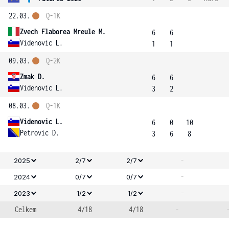
22.03.
Q-1K
Zvech Flaborea Mreule M.
6
6
Videnovic L.
1
1
09.03.
Q-2K
Zmak D.
6
6
Videnovic L.
3
2
08.03.
Q-1K
Videnovic L.
6
0
10
Petrovic D.
3
6
8
-
2025
2/7
2/7
-
2024
0/7
0/7
-
2023
1/2
1/2
Celkem
4/18
4/18
-