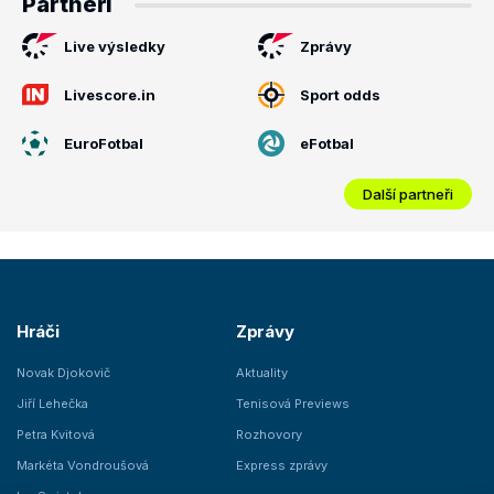
Partneři
Live výsledky
Zprávy
Livescore.in
Sport odds
EuroFotbal
eFotbal
Další partneři
Hráči
Zprávy
Novak Djokovič
Aktuality
Jiří Lehečka
Tenisová Previews
Petra Kvitová
Rozhovory
Markéta Vondroušová
Express zprávy