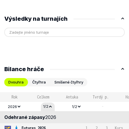
Výsledky na turnajích
Bilance hráče
Dvouhra
Čtyřhra
Smíšené čtyřhry
Rok
Celkem
Antuka
Tvrdý p.
H
-
1/2
2026
1/2
Odehrané zápasy
2026
Futures 2026
1
2
3
Kurs