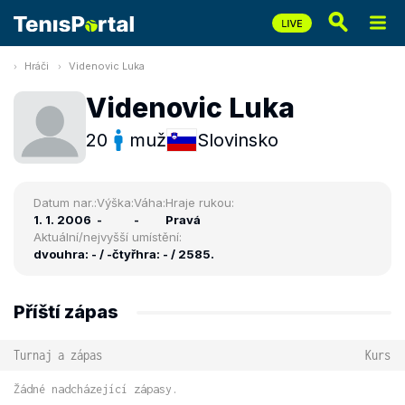
Hráči
Videnovic Luka
Videnovic Luka
20
muž
Slovinsko
Datum nar.:
Výška:
Váha:
Hraje rukou:
1. 1. 2006
-
-
Pravá
Aktuální/nejvyšší umístění:
dvouhra: - / -
čtyřhra: - / 2585.
Příští zápas
Turnaj a zápas
Kurs
Žádné nadcházející zápasy.