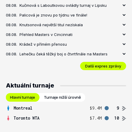
08.08.
Kučmová s Laboutkovou ovládly turnaj v Lipsku
08.08.
Palicová je znovu po týdnu ve finále!
08.08.
Knutsonová největší titul nezískala
08.08.
Přehled Masters v Cincinnati
08.08.
Krádež v přímém přenosu
08.08.
Lehečku čeká těžký boj o čtvrtfinále na Masters
Další expres zprávy
Aktuální turnaje
Hlavní turnaje
Turnaje nižší úrovně
Montreal
$9.4M
9
Toronto WTA
$7.4M
10