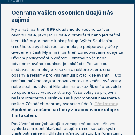
Iga Swiatek
Marie Bouzková
Ochrana vašich osobních údajů nás
Žebříčky
Kalendář turnajů
zajímá
My a naši partneři
999
ukládáme do vašeho zařízení
Žebříček ATP (muži)
Australian Open
osobní údaje, jako jsou údaje o prohlížení nebo jedinečné
Žebříček WTA (ženy)
French Open
identifikátory, a máme k nim přístup. Výběr Souhlasím
umožňuje, aby sledovací technologie podporovaly účely
Sázkařský žebříček
Wimbledon
uvedené v části My a naši partneři zpracováváme údaje za
US Open
účelem poskytování. Výběrem Zamítnout vše nebo
odvoláním svého souhlasu je zakážete. Pokud jsou
Turnaj mistrů
sledovací technologie zakázány, některé zobrazené
Turnaj mistryň
obsahy a reklamy pro vás nemusí být tolik relevantní. Tuto
Aktualní trendy
nabídku můžete kdykoli znovu zobrazit a změnit své volby
nebo souhlas odvolat kliknutím na odkaz Řízení předvoleb
ve spodní části webové stránky. Vaše volby se projeví v
Fotbalové přestupy
našem Internetová stránka. Další podrobnosti naleznete v
Livesport Daily
našich Zásadách ochrany osobních údajů.
Třetí strany
Společně s našimi partnery zpracováváme údaje s
LS Prague Open
tímto cílem:
Používání přesných údajů o zeměpisné poloze . Aktivní
vyhledávání identifikačních údajů v rámci specifických
vlastností zařízení . Ukládání a/nebo přístup k informacím v