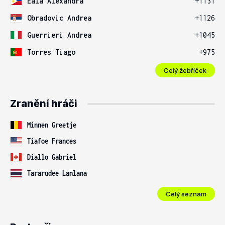
Eala Alexandra
+1131
Obradovic Andrea
+1126
Guerrieri Andrea
+1045
Torres Tiago
+975
Celý žebříček
Zranění hráči
Minnen Greetje
Tiafoe Frances
Diallo Gabriel
Tararudee Lanlana
Celý seznam