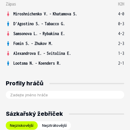
Zápas
H2H
Miroshnichenko V.
-
Khatamova S.
4-0
D'Agostino S.
-
Tabacco G.
0-3
Samsonova L.
-
Rybakina E.
4-2
Fomin S.
-
Zhukov M.
2-3
Alexandrova E.
-
Svitolina E.
1-3
Lootsma N.
-
Koenders R.
2-1
Profily hráčů
Sázkařský žebříček
Nejziskovější
Nejztrátovější