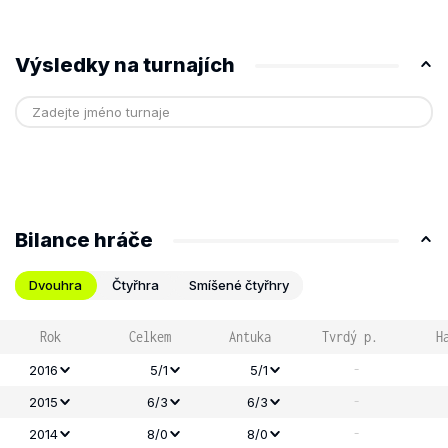
Výsledky na turnajích
Bilance hráče
Dvouhra
Čtyřhra
Smíšené čtyřhry
Rok
Celkem
Antuka
Tvrdý p.
H
-
2016
5/1
5/1
-
2015
6/3
6/3
-
2014
8/0
8/0