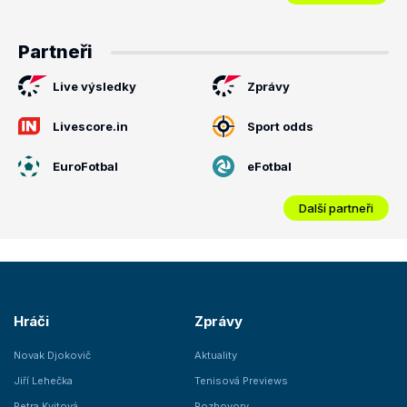
Partneři
Live výsledky
Zprávy
Livescore.in
Sport odds
EuroFotbal
eFotbal
Další partneři
Hráči
Zprávy
Novak Djokovič
Aktuality
Jiří Lehečka
Tenisová Previews
Petra Kvitová
Rozhovory