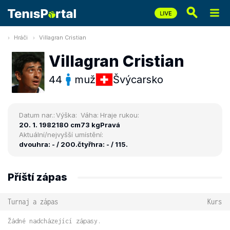
Hráči
Villagran Cristian
Villagran Cristian
44
muž
Švýcarsko
Datum nar.:
Výška:
Váha:
Hraje rukou:
20. 1. 1982
180 cm
73 kg
Pravá
Aktuální/nejvyšší umístění:
dvouhra: - / 200.
čtyřhra: - / 115.
Příští zápas
Turnaj a zápas
Kurs
Žádné nadcházející zápasy.