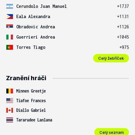
Cerundolo Juan Manuel
+1737
Eala Alexandra
+1131
Obradovic Andrea
+1126
Guerrieri Andrea
+1045
Torres Tiago
+975
Celý žebříček
Zranění hráči
Minnen Greetje
Tiafoe Frances
Diallo Gabriel
Tararudee Lanlana
Celý seznam