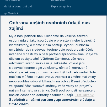
Markéta Vondroušová
Express zprávy
Iga Swiatek
Marie Bouzková
Ochrana vašich osobních údajů nás
Žebříčky
Kalendář turnajů
zajímá
My a naši partneři
999
ukládáme do vašeho zařízení
Žebříček ATP (muži)
Australian Open
osobní údaje, jako jsou údaje o prohlížení nebo jedinečné
Žebříček WTA (ženy)
French Open
identifikátory, a máme k nim přístup. Výběr Souhlasím
umožňuje, aby sledovací technologie podporovaly účely
Sázkařský žebříček
Wimbledon
uvedené v části My a naši partneři zpracováváme údaje za
US Open
účelem poskytování. Výběrem Zamítnout vše nebo
odvoláním svého souhlasu je zakážete. Pokud jsou
Turnaj mistrů
sledovací technologie zakázány, některé zobrazené
Turnaj mistryň
obsahy a reklamy pro vás nemusí být tolik relevantní. Tuto
Aktualní trendy
nabídku můžete kdykoli znovu zobrazit a změnit své volby
nebo souhlas odvolat kliknutím na odkaz Řízení předvoleb
ve spodní části webové stránky. Vaše volby se projeví v
Fotbalové přestupy
našem Internetová stránka. Další podrobnosti naleznete v
Livesport Daily
našich Zásadách ochrany osobních údajů.
Třetí strany
Společně s našimi partnery zpracováváme údaje s
LS Prague Open
tímto cílem: