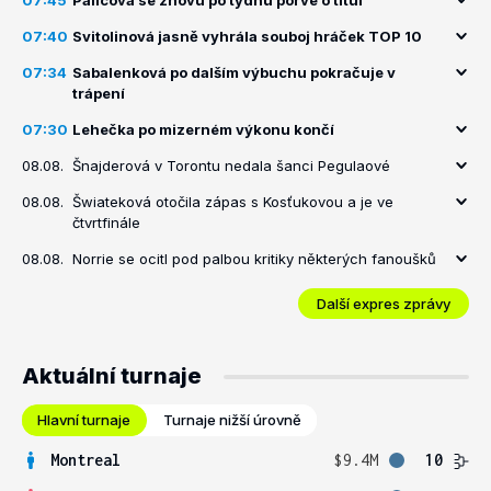
07:45
Palicová se znovu po týdnu porve o titul
07:40
Svitolinová jasně vyhrála souboj hráček TOP 10
07:34
Sabalenková po dalším výbuchu pokračuje v
trápení
07:30
Lehečka po mizerném výkonu končí
08.08.
Šnajderová v Torontu nedala šanci Pegulaové
08.08.
Šwiateková otočila zápas s Kosťukovou a je ve
čtvrtfinále
08.08.
Norrie se ocitl pod palbou kritiky některých fanoušků
Další expres zprávy
Aktuální turnaje
Hlavní turnaje
Turnaje nižší úrovně
Montreal
$9.4M
10