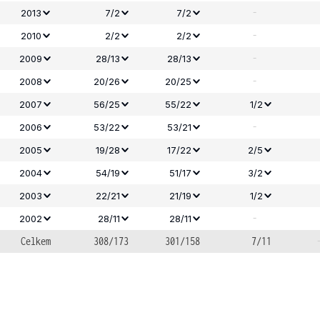
-
2013
7/2
7/2
-
2010
2/2
2/2
-
2009
28/13
28/13
-
2008
20/26
20/25
2007
56/25
55/22
1/2
-
2006
53/22
53/21
2005
19/28
17/22
2/5
2004
54/19
51/17
3/2
2003
22/21
21/19
1/2
-
2002
28/11
28/11
Celkem
308/173
301/158
7/11