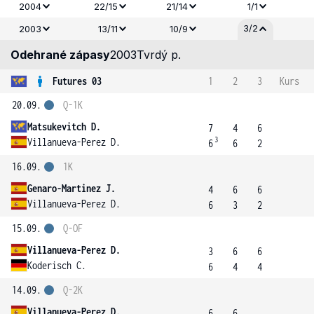
2004
22/15
21/14
1/1
3/2
2003
13/11
10/9
Odehrané zápasy
2003
Tvrdý p.
Futures 03
1
2
3
Kurs
20.09.
Q-1K
Matsukevitch D.
7
4
6
3
Villanueva-Perez D.
6
6
2
16.09.
1K
Genaro-Martinez J.
4
6
6
Villanueva-Perez D.
6
3
2
15.09.
Q-OF
Villanueva-Perez D.
3
6
6
Koderisch C.
6
4
4
14.09.
Q-2K
Villanueva-Perez D.
6
6