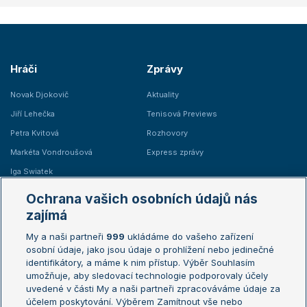
Hráči
Zprávy
Novak Djokovič
Aktuality
Jiří Lehečka
Tenisová Previews
Petra Kvitová
Rozhovory
Markéta Vondroušová
Express zprávy
Iga Swiatek
Marie Bouzková
Ochrana vašich osobních údajů nás
Žebříčky
Kalendář turnajů
zajímá
My a naši partneři
999
ukládáme do vašeho zařízení
Žebříček ATP (muži)
Australian Open
osobní údaje, jako jsou údaje o prohlížení nebo jedinečné
Žebříček WTA (ženy)
French Open
identifikátory, a máme k nim přístup. Výběr Souhlasím
umožňuje, aby sledovací technologie podporovaly účely
Sázkařský žebříček
Wimbledon
uvedené v části My a naši partneři zpracováváme údaje za
US Open
účelem poskytování. Výběrem Zamítnout vše nebo