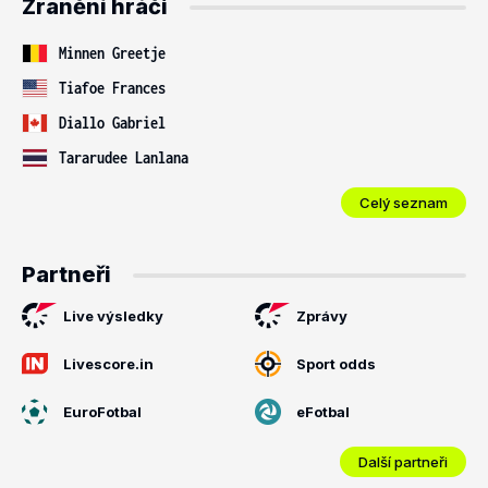
Zranění hráči
Minnen Greetje
Tiafoe Frances
Diallo Gabriel
Tararudee Lanlana
Celý seznam
Partneři
Live výsledky
Zprávy
Livescore.in
Sport odds
EuroFotbal
eFotbal
Další partneři