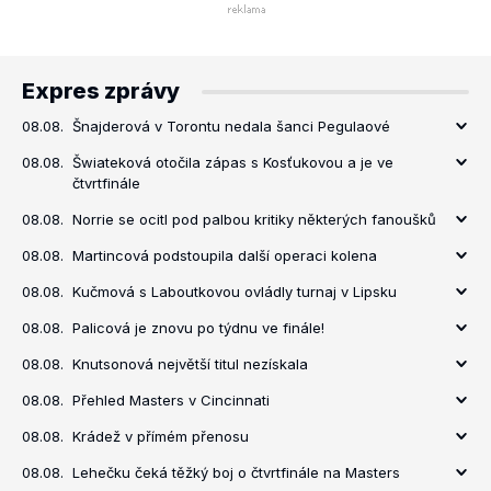
Expres zprávy
08.08.
Šnajderová v Torontu nedala šanci Pegulaové
08.08.
Šwiateková otočila zápas s Kosťukovou a je ve
čtvrtfinále
08.08.
Norrie se ocitl pod palbou kritiky některých fanoušků
08.08.
Martincová podstoupila další operaci kolena
08.08.
Kučmová s Laboutkovou ovládly turnaj v Lipsku
08.08.
Palicová je znovu po týdnu ve finále!
08.08.
Knutsonová největší titul nezískala
08.08.
Přehled Masters v Cincinnati
08.08.
Krádež v přímém přenosu
08.08.
Lehečku čeká těžký boj o čtvrtfinále na Masters