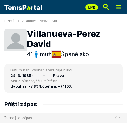
Hráči
Villanueva-Perez David
Villanueva-Perez
David
41
muž
Španělsko
Datum nar.:
Výška:
Váha:
Hraje rukou:
29. 3. 1985
-
-
Pravá
Aktuální/nejvyšší umístění:
dvouhra: - / 894.
čtyřhra: - / 1157.
Příští zápas
Turnaj a zápas
Kurs