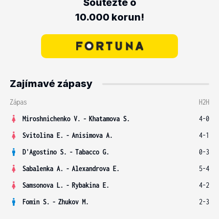
Soutěžte o
10.000 korun!
Zajímavé zápasy
Zápas
H2H
Miroshnichenko V.
-
Khatamova S.
4-0
Svitolina E.
-
Anisimova A.
4-1
D'Agostino S.
-
Tabacco G.
0-3
Sabalenka A.
-
Alexandrova E.
5-4
Samsonova L.
-
Rybakina E.
4-2
Fomin S.
-
Zhukov M.
2-3