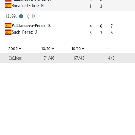
Rocafort-Dolz M.
1
3
13.09.
Q-1K
Villanueva-Perez D.
4
6
7
Such-Perez J.
6
3
5
-
2002
10/10
10/10
Celkem
71/46
67/43
4/3