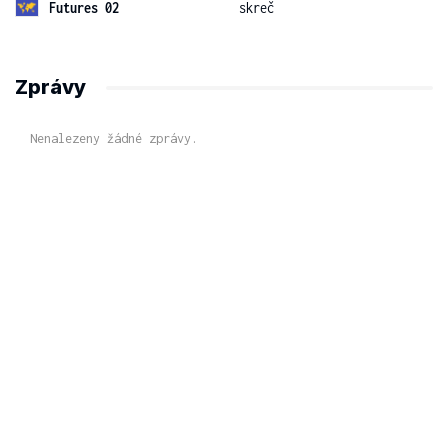
Futures 02
skreč
Zprávy
Nenalezeny žádné zprávy.