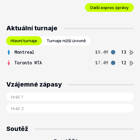
Další expres zprávy
Aktuální turnaje
Hlavní turnaje
Turnaje nižší úrovně
Montreal
$9.4M
13
Toronto WTA
$7.4M
12
Vzájemné zápasy
Soutěž