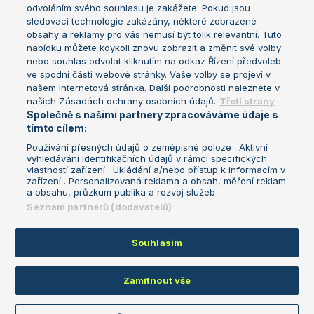
odvoláním svého souhlasu je zakážete. Pokud jsou
Turnaj mistrů
sledovací technologie zakázány, některé zobrazené
Turnaj mistryň
obsahy a reklamy pro vás nemusí být tolik relevantní. Tuto
Aktualní trendy
nabídku můžete kdykoli znovu zobrazit a změnit své volby
nebo souhlas odvolat kliknutím na odkaz Řízení předvoleb
ve spodní části webové stránky. Vaše volby se projeví v
Fotbalové přestupy
našem Internetová stránka. Další podrobnosti naleznete v
Livesport Daily
našich Zásadách ochrany osobních údajů.
Třetí strany
Společně s našimi partnery zpracováváme údaje s
LS Prague Open
tímto cílem:
Používání přesných údajů o zeměpisné poloze . Aktivní
vyhledávání identifikačních údajů v rámci specifických
vlastností zařízení . Ukládání a/nebo přístup k informacím v
Podmínky užití
Nastavení soukromí
zařízení . Personalizovaná reklama a obsah, měření reklam
GDPR a žurnalistika
Reklama
a obsahu, průzkum publika a rozvoj služeb .
Informace o zpracování osobních
Kontakt
Seznam partnerů (dodavatelů)
údajů
Tiráž
Souhlasím
Copyright © 2008-2026 TenisPortal.cz. Využíváme zpravodajství ČTK.
Zamítnout vše