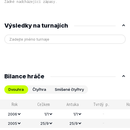
Žádné nadcházející zápasy.
Výsledky na turnajích
Bilance hráče
Dvouhra
Čtyřhra
Smíšené čtyřhry
Rok
Celkem
Antuka
Tvrdý p.
H
-
2006
1/1
1/1
-
2005
25/9
25/9