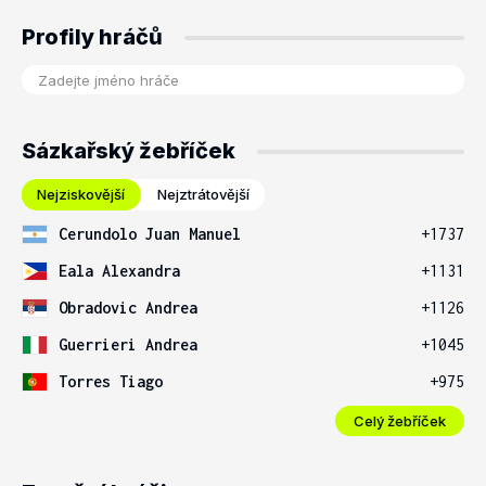
Profily hráčů
Sázkařský žebříček
Nejziskovější
Nejztrátovější
Cerundolo Juan Manuel
+1737
Eala Alexandra
+1131
Obradovic Andrea
+1126
Guerrieri Andrea
+1045
Torres Tiago
+975
Celý žebříček