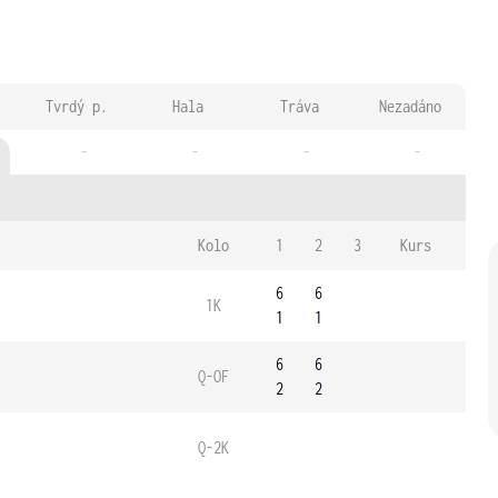
Tvrdý p.
Hala
Tráva
Nezadáno
-
-
-
-
Kolo
1
2
3
Kurs
6
6
1K
1
1
6
6
Q-OF
2
2
Q-2K