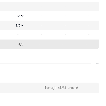
-
-
-
-
-
-
-
1/1
-
-
-
3/2
-
-
-
-
4/3
-
-
-
Turnaje nižší úrovně