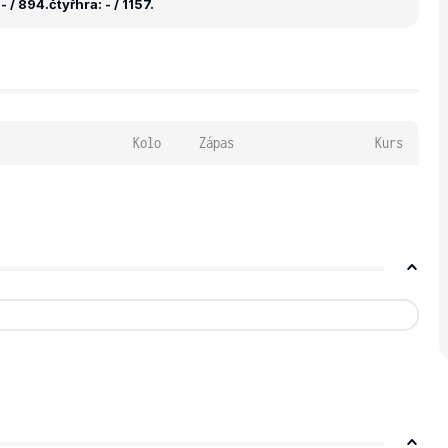
- / 894.
čtyřhra: - / 1157.
Kolo
Zápas
Kurs