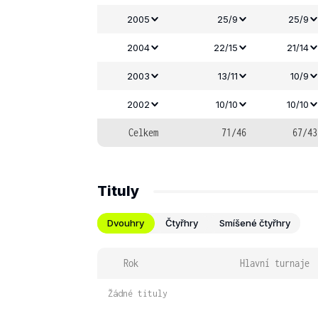
2005
25/9
25/9
2004
22/15
21/14
2003
13/11
10/9
2002
10/10
10/10
Celkem
71/46
67/43
Tituly
Dvouhry
Čtyřhry
Smíšené čtyřhry
Rok
Hlavní turnaje
Žádné tituly