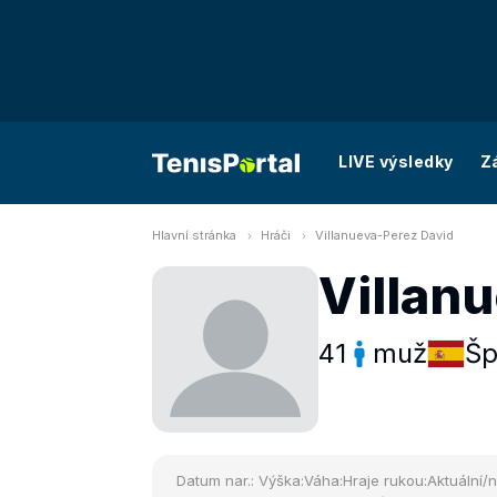
LIVE výsledky
Z
Hlavní stránka
Hráči
Villanueva-Perez David
Villan
41
muž
Šp
Datum nar.:
Výška:
Váha:
Hraje rukou:
Aktuální/n