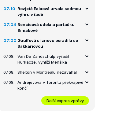
07:10
Rozjetá Ealaová urvala sedmou
výhru v řadě
07:04
Bencicová udolala parťačku
Siniakové
07:00
Gauffová si znovu poradila se
Sakkariovou
07.08.
Van De Zandschulp vyřadil
Hurkacze, vyhlíží Menšíka
07.08.
Shelton v Montrealu nezaváhal
07.08.
Andrejevová v Torontu překvapivě
končí
Další expres zprávy