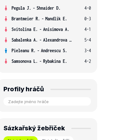
Pegula J.
-
Shnaider D.
4-0
Brantmeier R.
-
Mandlik E.
0-3
Svitolina E.
-
Anisimova A.
4-1
Sabalenka A.
-
Alexandrova E.
5-4
Pieleanu R.
-
Andreescu S.
3-4
Samsonova L.
-
Rybakina E.
4-2
Profily hráčů
Sázkařský žebříček