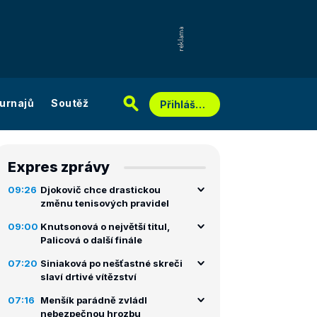
urnajů
Soutěž
Přihlášení
Expres zprávy
09:26
Djokovič chce drastickou
změnu tenisových pravidel
09:00
Knutsonová o největší titul,
Palicová o další finále
07:20
Siniaková po nešťastné skreči
slaví drtivé vítězství
07:16
Menšík parádně zvládl
nebezpečnou hrozbu