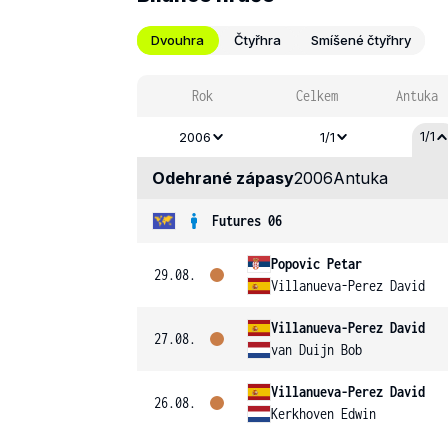
Dvouhra
Čtyřhra
Smíšené čtyřhry
Rok
Celkem
Antuka
1/1
2006
1/1
Odehrané zápasy
2006
Antuka
Futures 06
Popovic Petar
29.08.
Villanueva-Perez David
Villanueva-Perez David
27.08.
van Duijn Bob
Villanueva-Perez David
26.08.
Kerkhoven Edwin