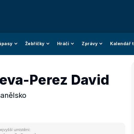
ápasy
Žebříčky
Hráči
Zprávy
Kalendář t
ueva-Perez David
anělsko
ejvyšší umístění: