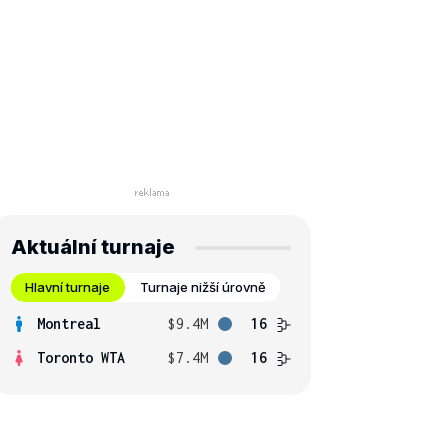
Aktuální turnaje
Hlavní turnaje
Turnaje nižší úrovně
Montreal
$9.4M
16
Toronto WTA
$7.4M
16