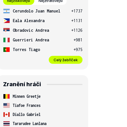
Nejziskovější
Nejztrátovější
Cerundolo Juan Manuel
+1737
Eala Alexandra
+1131
Obradovic Andrea
+1126
Guerrieri Andrea
+981
Torres Tiago
+975
Celý žebříček
Zranění hráči
Minnen Greetje
Tiafoe Frances
Diallo Gabriel
Tararudee Lanlana