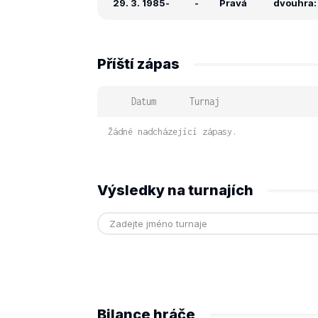
29. 3. 1985
-
-
Pravá
dvouhra: 
Příští zápas
Datum
Turnaj
Žádné nadcházející zápasy.
Výsledky na turnajích
Bilance hráče