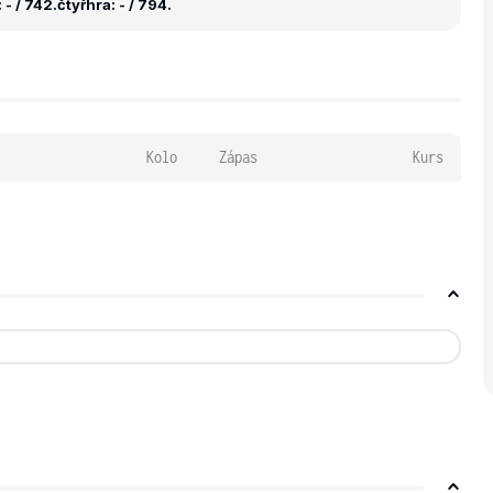
- / 742.
čtyřhra: - / 794.
Kolo
Zápas
Kurs