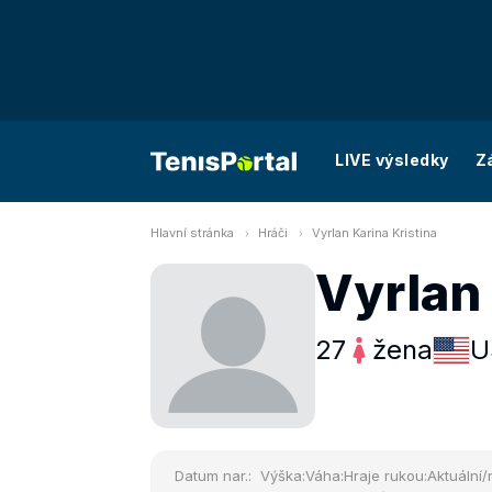
LIVE výsledky
Z
Hlavní stránka
Hráči
Vyrlan Karina Kristina
Vyrlan 
27
žena
U
Datum nar.:
Výška:
Váha:
Hraje rukou:
Aktuální/