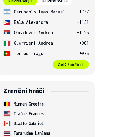
Nejziskovější
Nejztrátovější
Cerundolo Juan Manuel
+1737
Eala Alexandra
+1131
Obradovic Andrea
+1126
Guerrieri Andrea
+981
Torres Tiago
+975
Celý žebříček
Zranění hráči
Minnen Greetje
Tiafoe Frances
Diallo Gabriel
Tararudee Lanlana