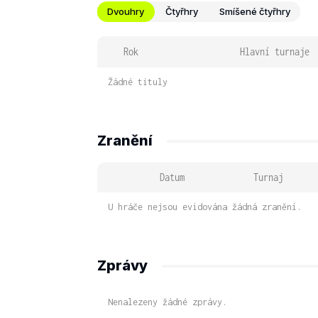
Dvouhry
Čtyřhry
Smíšené čtyřhry
Rok
Hlavní turnaje
Žádné tituly
Zranění
Datum
Turnaj
U hráče nejsou evidována žádná zranění.
Zprávy
Nenalezeny žádné zprávy.