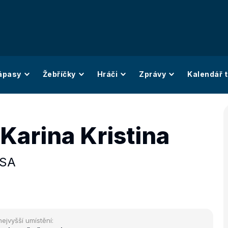
ápasy
Žebříčky
Hráči
Zprávy
Kalendář t
Karina Kristina
SA
nejvyšší umístění: