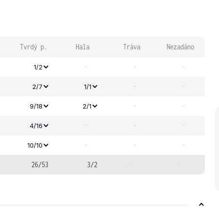
Tvrdý p.
Hala
Tráva
Nezadáno
-
-
-
1/2
-
-
2/7
1/1
-
-
9/18
2/1
-
-
-
4/16
-
-
-
10/10
26/53
3/2
-
-