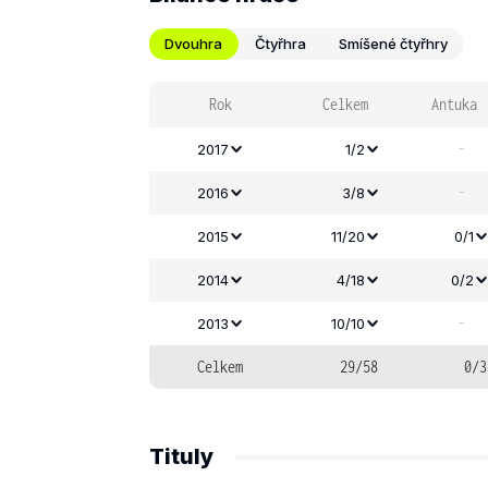
Dvouhra
Čtyřhra
Smíšené čtyřhry
Rok
Celkem
Antuka
-
2017
1/2
-
2016
3/8
2015
11/20
0/1
2014
4/18
0/2
-
2013
10/10
Celkem
29/58
0/3
Tituly