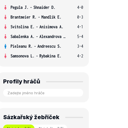
Pegula J.
-
Shnaider D.
4-0
Brantmeier R.
-
Mandlik E.
0-3
Svitolina E.
-
Anisimova A.
4-1
Sabalenka A.
-
Alexandrova E.
5-4
Pieleanu R.
-
Andreescu S.
3-4
Samsonova L.
-
Rybakina E.
4-2
Profily hráčů
Sázkařský žebříček