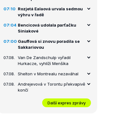
07:10
Rozjetá Ealaová urvala sedmou
výhru v řadě
07:04
Bencicová udolala parťačku
Siniakové
07:00
Gauffová si znovu poradila se
Sakkariovou
07.08.
Van De Zandschulp vyřadil
Hurkacze, vyhlíží Menšíka
07.08.
Shelton v Montrealu nezaváhal
07.08.
Andrejevová v Torontu překvapivě
končí
Další expres zprávy