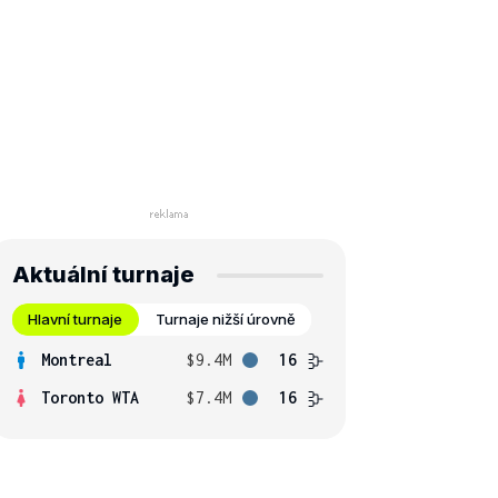
Aktuální turnaje
Hlavní turnaje
Turnaje nižší úrovně
Montreal
$9.4M
16
Toronto WTA
$7.4M
16