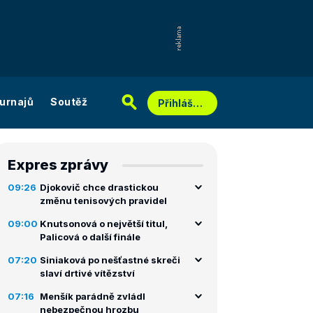
urnajů
Soutěž
Přihlášení
Expres zprávy
09:26
Djokovič chce drastickou
změnu tenisových pravidel
09:00
Knutsonová o největší titul,
Palicová o další finále
07:20
Siniaková po nešťastné skreči
slaví drtivé vítězství
07:16
Menšík parádně zvládl
nebezpečnou hrozbu