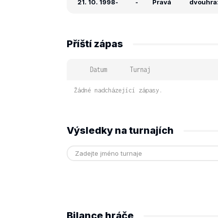
21. 10. 1998
-
-
Pravá
dvouhra: 
Příští zápas
Datum
Turnaj
Žádné nadcházející zápasy.
Výsledky na turnajích
Bilance hráče