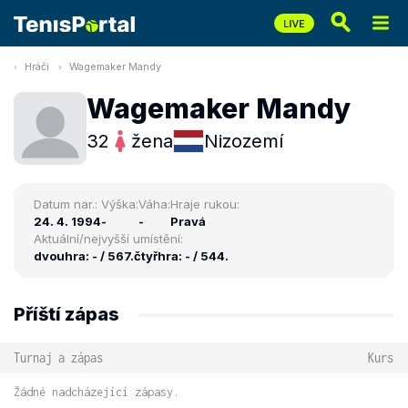
Hráči
Wagemaker Mandy
Wagemaker Mandy
32
žena
Nizozemí
Datum nar.:
Výška:
Váha:
Hraje rukou:
24. 4. 1994
-
-
Pravá
Aktuální/nejvyšší umístění:
dvouhra: - / 567.
čtyřhra: - / 544.
Příští zápas
Turnaj a zápas
Kurs
Žádné nadcházející zápasy.