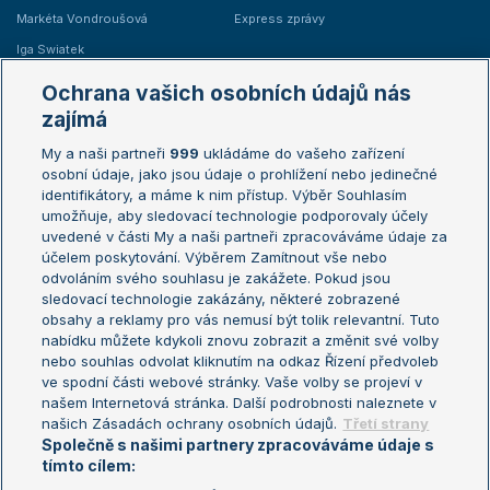
Markéta Vondroušová
Express zprávy
Iga Swiatek
Marie Bouzková
Ochrana vašich osobních údajů nás
Žebříčky
Kalendář turnajů
zajímá
My a naši partneři
999
ukládáme do vašeho zařízení
Žebříček ATP (muži)
Australian Open
osobní údaje, jako jsou údaje o prohlížení nebo jedinečné
Žebříček WTA (ženy)
French Open
identifikátory, a máme k nim přístup. Výběr Souhlasím
umožňuje, aby sledovací technologie podporovaly účely
Sázkařský žebříček
Wimbledon
uvedené v části My a naši partneři zpracováváme údaje za
US Open
účelem poskytování. Výběrem Zamítnout vše nebo
odvoláním svého souhlasu je zakážete. Pokud jsou
Turnaj mistrů
sledovací technologie zakázány, některé zobrazené
Turnaj mistryň
obsahy a reklamy pro vás nemusí být tolik relevantní. Tuto
Aktualní trendy
nabídku můžete kdykoli znovu zobrazit a změnit své volby
nebo souhlas odvolat kliknutím na odkaz Řízení předvoleb
ve spodní části webové stránky. Vaše volby se projeví v
Fotbalové přestupy
našem Internetová stránka. Další podrobnosti naleznete v
Livesport Daily
našich Zásadách ochrany osobních údajů.
Třetí strany
Společně s našimi partnery zpracováváme údaje s
LS Prague Open
tímto cílem: