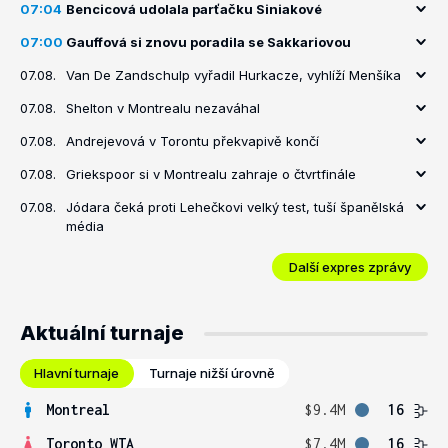
07:04
Bencicová udolala parťačku Siniakové
07:00
Gauffová si znovu poradila se Sakkariovou
07.08.
Van De Zandschulp vyřadil Hurkacze, vyhlíží Menšíka
07.08.
Shelton v Montrealu nezaváhal
07.08.
Andrejevová v Torontu překvapivě končí
07.08.
Griekspoor si v Montrealu zahraje o čtvrtfinále
07.08.
Jódara čeká proti Lehečkovi velký test, tuší španělská
média
Další expres zprávy
Aktuální turnaje
Hlavní turnaje
Turnaje nižší úrovně
Montreal
$9.4M
16
Toronto WTA
$7.4M
16