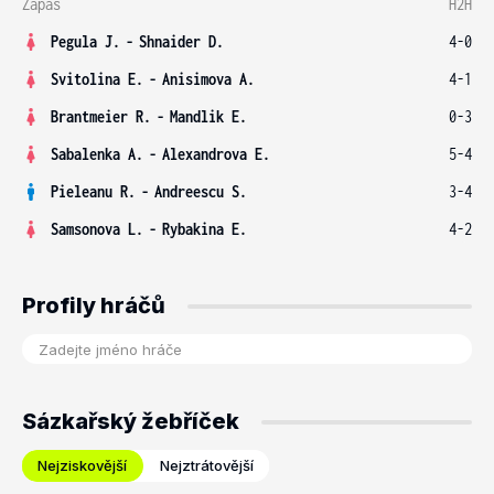
Zápas
H2H
Pegula J.
-
Shnaider D.
4-0
Svitolina E.
-
Anisimova A.
4-1
Brantmeier R.
-
Mandlik E.
0-3
Sabalenka A.
-
Alexandrova E.
5-4
Pieleanu R.
-
Andreescu S.
3-4
Samsonova L.
-
Rybakina E.
4-2
Profily hráčů
Sázkařský žebříček
Nejziskovější
Nejztrátovější