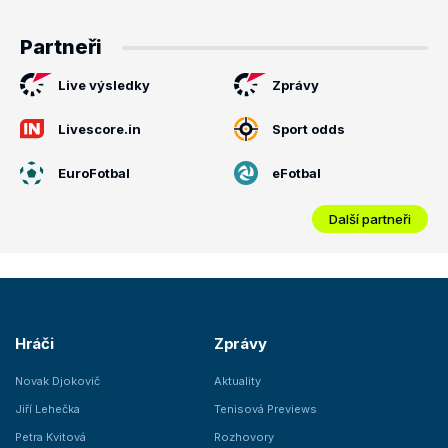
Partneři
Live výsledky
Zprávy
Livescore.in
Sport odds
EuroFotbal
eFotbal
Další partneři
Hráči
Zprávy
Novak Djokovič
Aktuality
Jiří Lehečka
Tenisová Previews
Petra Kvitová
Rozhovory