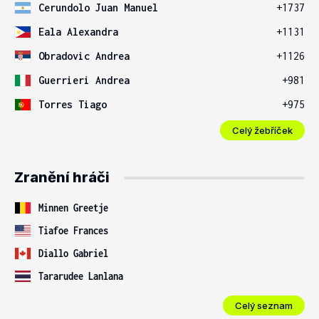
Cerundolo Juan Manuel
+1737
Eala Alexandra
+1131
Obradovic Andrea
+1126
Guerrieri Andrea
+981
Torres Tiago
+975
Celý žebříček
Zranění hráči
Minnen Greetje
Tiafoe Frances
Diallo Gabriel
Tararudee Lanlana
Celý seznam