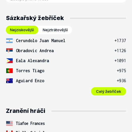
Sázkařský žebříček
Nejziskovější
Nejztrátovější
Cerundolo Juan Manuel
+1737
Obradovic Andrea
+1126
Eala Alexandra
+1091
Torres Tiago
+975
Aguiard Enzo
+936
Celý žebříček
Zranění hráči
Tiafoe Frances