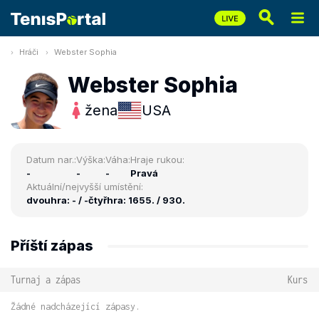
Hráči
Webster Sophia
Webster Sophia
žena
USA
Datum nar.:
Výška:
Váha:
Hraje rukou:
-
-
-
Pravá
Aktuální/nejvyšší umístění:
dvouhra: - / -
čtyřhra: 1655. / 930.
Příští zápas
Turnaj a zápas
Kurs
Žádné nadcházející zápasy.