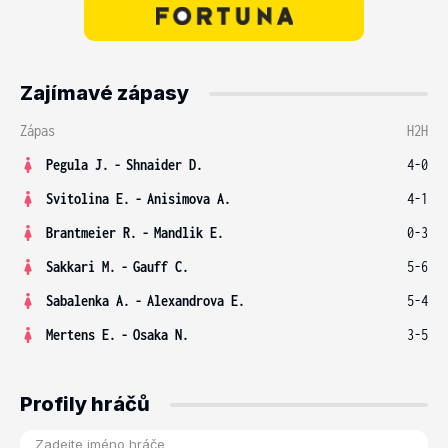
Zajímavé zápasy
Zápas
H2H
Pegula J.
-
Shnaider D.
4-0
Svitolina E.
-
Anisimova A.
4-1
Brantmeier R.
-
Mandlik E.
0-3
Sakkari M.
-
Gauff C.
5-6
Sabalenka A.
-
Alexandrova E.
5-4
Mertens E.
-
Osaka N.
3-5
Profily hráčů