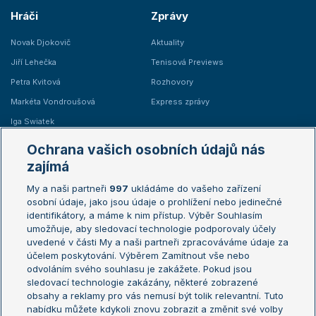
Hráči
Zprávy
Novak Djokovič
Aktuality
Jiří Lehečka
Tenisová Previews
Petra Kvitová
Rozhovory
Markéta Vondroušová
Express zprávy
Iga Swiatek
Marie Bouzková
Ochrana vašich osobních údajů nás
Žebříčky
Kalendář turnajů
zajímá
My a naši partneři
997
ukládáme do vašeho zařízení
Žebříček ATP (muži)
Australian Open
osobní údaje, jako jsou údaje o prohlížení nebo jedinečné
Žebříček WTA (ženy)
French Open
identifikátory, a máme k nim přístup. Výběr Souhlasím
umožňuje, aby sledovací technologie podporovaly účely
Sázkařský žebříček
Wimbledon
uvedené v části My a naši partneři zpracováváme údaje za
US Open
účelem poskytování. Výběrem Zamítnout vše nebo
odvoláním svého souhlasu je zakážete. Pokud jsou
Turnaj mistrů
sledovací technologie zakázány, některé zobrazené
Turnaj mistryň
obsahy a reklamy pro vás nemusí být tolik relevantní. Tuto
Aktualní trendy
nabídku můžete kdykoli znovu zobrazit a změnit své volby