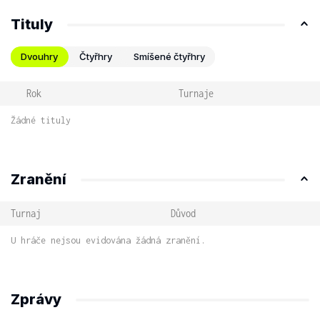
Tituly
Dvouhry
Čtyřhry
Smíšené čtyřhry
Rok
Turnaje
Žádné tituly
Zranění
Turnaj
Důvod
U hráče nejsou evidována žádná zranění.
Zprávy