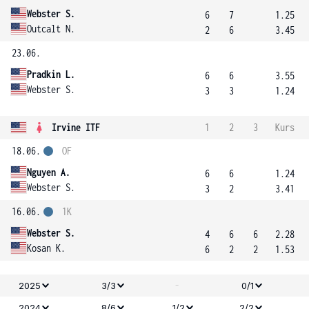
Webster S.
6
7
1.25
Outcalt N.
2
6
3.45
23.06.
Pradkin L.
6
6
3.55
Webster S.
3
3
1.24
Irvine ITF
1
2
3
Kurs
18.06.
OF
Nguyen A.
6
6
1.24
Webster S.
3
2
3.41
16.06.
1K
Webster S.
4
6
6
2.28
Kosan K.
6
2
2
1.53
-
2025
3/3
0/1
2024
8/6
1/2
2/2