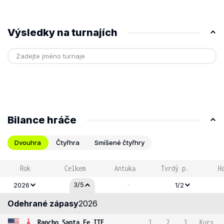
Výsledky na turnajích
Bilance hráče
Dvouhra
Čtyřhra
Smíšené čtyřhry
Rok
Celkem
Antuka
Tvrdý p.
H
-
3/5
2026
1/2
Odehrané zápasy
2026
Rancho Santa Fe ITF
1
2
3
Kurs