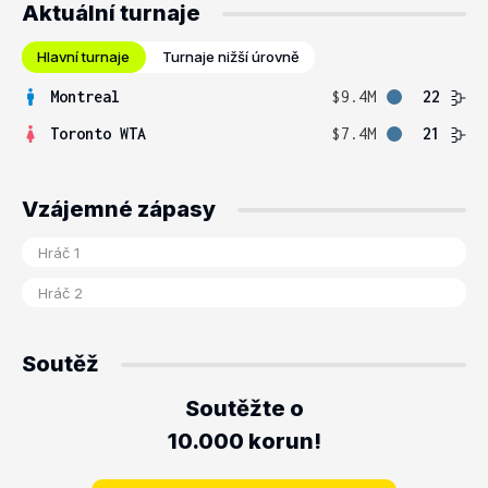
Aktuální turnaje
Hlavní turnaje
Turnaje nižší úrovně
Montreal
$9.4M
22
Toronto WTA
$7.4M
21
Vzájemné zápasy
Soutěž
Soutěžte o
10.000 korun!