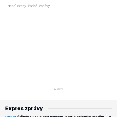
Nenalezeny žádné zprávy.
Expres zprávy
09:04
Štěpánek s volbou povrchu proti Spojeným státům