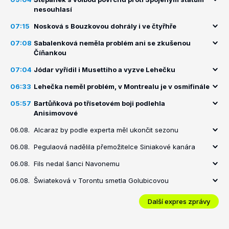
nesouhlasí
07:15
Nosková s Bouzkovou dohrály i ve čtyřhře
07:08
Sabalenková neměla problém ani se zkušenou
Číňankou
07:04
Jódar vyřídil i Musettiho a vyzve Lehečku
06:33
Lehečka neměl problém, v Montrealu je v osmifinále
05:57
Bartůňková po třísetovém boji podlehla
Anisimovové
06.08.
Alcaraz by podle experta měl ukončit sezonu
06.08.
Pegulaová nadělila přemožitelce Siniakové kanára
06.08.
Fils nedal šanci Navonemu
06.08.
Šwiateková v Torontu smetla Golubicovou
Další expres zprávy