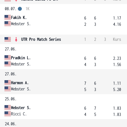
08.07.
1K
Fakih K.
6
6
1.17
Webster S.
2
3
4.16
UTR Pro Match Series
1
2
3
Kurs
27.06.
Pradkin L.
6
6
2.23
Webster S.
4
3
1.56
27.06.
Harmon A.
7
6
1.11
Webster S.
5
3
5.20
25.06.
Webster S.
6
7
1.83
Ricci C.
4
5
1.83
24.06.