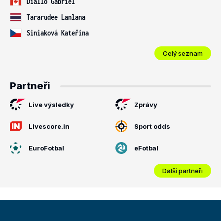
Diallo Gabriel
Tararudee Lanlana
Siniaková Kateřina
Celý seznam
Partneři
Live výsledky
Zprávy
Livescore.in
Sport odds
EuroFotbal
eFotbal
Další partneři