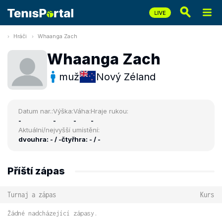
Hráči
Whaanga Zach
Whaanga Zach
muž
Nový Zéland
Datum nar.:
Výška:
Váha:
Hraje rukou:
-
-
-
-
Aktuální/nejvyšší umístění:
dvouhra: - / -
čtyřhra: - / -
Příští zápas
Turnaj a zápas
Kurs
Žádné nadcházející zápasy.