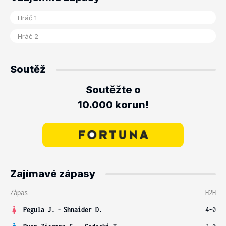
Soutěž
Soutěžte o
10.000 korun!
Zajímavé zápasy
Zápas
H2H
Pegula J.
-
Shnaider D.
4-0