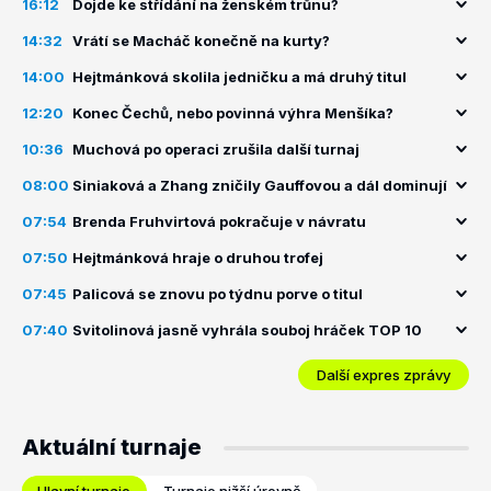
16:12
Dojde ke střídání na ženském trůnu?
14:32
Vrátí se Macháč konečně na kurty?
14:00
Hejtmánková skolila jedničku a má druhý titul
12:20
Konec Čechů, nebo povinná výhra Menšíka?
10:36
Muchová po operaci zrušila další turnaj
08:00
Siniaková a Zhang zničily Gauffovou a dál dominují
07:54
Brenda Fruhvirtová pokračuje v návratu
07:50
Hejtmánková hraje o druhou trofej
07:45
Palicová se znovu po týdnu porve o titul
07:40
Svitolinová jasně vyhrála souboj hráček TOP 10
Další expres zprávy
Aktuální turnaje