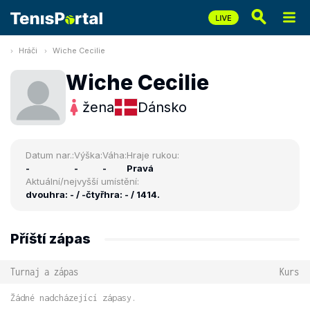
Hráči
Wiche Cecilie
Wiche Cecilie
žena
Dánsko
Datum nar.:
Výška:
Váha:
Hraje rukou:
-
-
-
Pravá
Aktuální/nejvyšší umístění:
dvouhra: - / -
čtyřhra: - / 1414.
Příští zápas
Turnaj a zápas
Kurs
Žádné nadcházející zápasy.