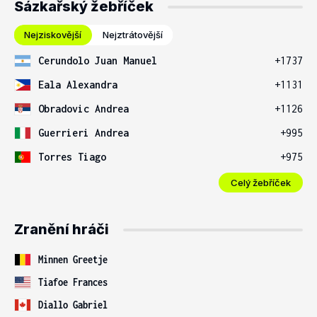
Sázkařský žebříček
Nejziskovější
Nejztrátovější
Cerundolo Juan Manuel
+1737
Eala Alexandra
+1131
Obradovic Andrea
+1126
Guerrieri Andrea
+995
Torres Tiago
+975
Celý žebříček
Zranění hráči
Minnen Greetje
Tiafoe Frances
Diallo Gabriel