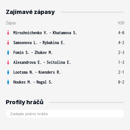
Zajímavé zápasy
Zápas
H2H
Miroshnichenko V.
-
Khatamova S.
4-0
Samsonova L.
-
Rybakina E.
4-2
Fomin S.
-
Zhukov M.
2-3
Alexandrova E.
-
Svitolina E.
1-3
Lootsma N.
-
Koenders R.
2-1
Houkes M.
-
Nagal S.
0-2
Profily hráčů