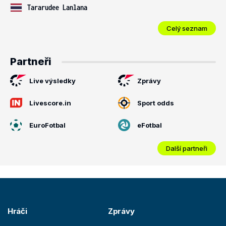
Tararudee Lanlana
Celý seznam
Partneři
Live výsledky
Zprávy
Livescore.in
Sport odds
EuroFotbal
eFotbal
Další partneři
Hráči
Zprávy