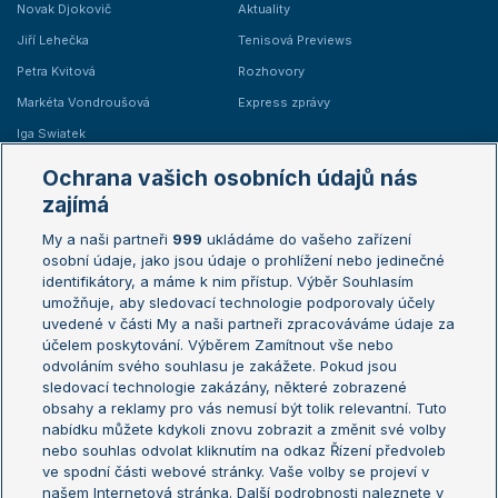
Novak Djokovič
Aktuality
Jiří Lehečka
Tenisová Previews
Petra Kvitová
Rozhovory
Markéta Vondroušová
Express zprávy
Iga Swiatek
Marie Bouzková
Ochrana vašich osobních údajů nás
Žebříčky
Kalendář turnajů
zajímá
My a naši partneři
999
ukládáme do vašeho zařízení
Žebříček ATP (muži)
Australian Open
osobní údaje, jako jsou údaje o prohlížení nebo jedinečné
Žebříček WTA (ženy)
French Open
identifikátory, a máme k nim přístup. Výběr Souhlasím
umožňuje, aby sledovací technologie podporovaly účely
Sázkařský žebříček
Wimbledon
uvedené v části My a naši partneři zpracováváme údaje za
US Open
účelem poskytování. Výběrem Zamítnout vše nebo
odvoláním svého souhlasu je zakážete. Pokud jsou
Turnaj mistrů
sledovací technologie zakázány, některé zobrazené
Turnaj mistryň
obsahy a reklamy pro vás nemusí být tolik relevantní. Tuto
Aktualní trendy
nabídku můžete kdykoli znovu zobrazit a změnit své volby
nebo souhlas odvolat kliknutím na odkaz Řízení předvoleb
ve spodní části webové stránky. Vaše volby se projeví v
Fotbalové přestupy
našem Internetová stránka. Další podrobnosti naleznete v