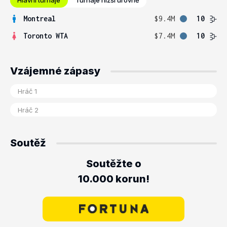
Hlavní turnaje
Turnaje nižší úrovně
Montreal
$9.4M
10
Toronto WTA
$7.4M
10
Vzájemné zápasy
Soutěž
Soutěžte o
10.000 korun!