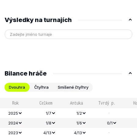
Výsledky na turnajích
Bilance hráče
Dvouhra
Čtyřhra
Smíšené čtyřhry
Rok
Celkem
Antuka
Tvrdý p.
H
-
2025
1/7
1/2
2024
1/8
1/6
0/1
-
2023
4/13
4/13