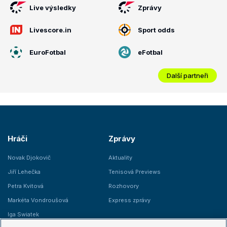
Live výsledky
Zprávy
Livescore.in
Sport odds
EuroFotbal
eFotbal
Další partneři
Hráči
Zprávy
Novak Djokovič
Aktuality
Jiří Lehečka
Tenisová Previews
Petra Kvitová
Rozhovory
Markéta Vondroušová
Express zprávy
Iga Swiatek