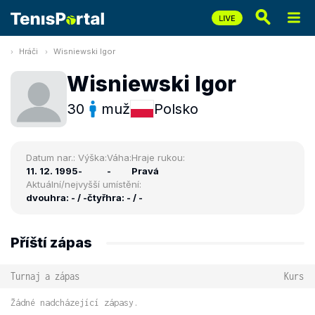
Hráči
Wisniewski Igor
Wisniewski Igor
30
muž
Polsko
Datum nar.:
Výška:
Váha:
Hraje rukou:
11. 12. 1995
-
-
Pravá
Aktuální/nejvyšší umístění:
dvouhra: - / -
čtyřhra: - / -
Příští zápas
Turnaj a zápas
Kurs
Žádné nadcházející zápasy.