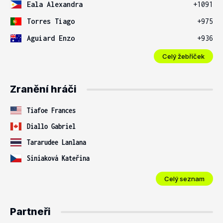
Eala Alexandra
+1091
Torres Tiago
+975
Aguiard Enzo
+936
Celý žebříček
Zranění hráči
Tiafoe Frances
Diallo Gabriel
Tararudee Lanlana
Siniaková Kateřina
Celý seznam
Partneři