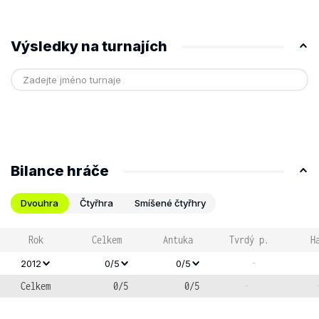
Výsledky na turnajích
Bilance hráče
Dvouhra
Čtyřhra
Smíšené čtyřhry
Rok
Celkem
Antuka
Tvrdý p.
H
-
2012
0/5
0/5
Celkem
0/5
0/5
-