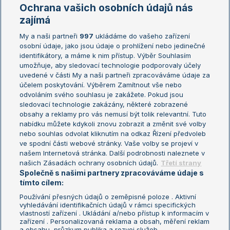
Marie Bouzková
Ochrana vašich osobních údajů nás
Žebříčky
Kalendář turnajů
zajímá
My a naši partneři
997
ukládáme do vašeho zařízení
Žebříček ATP (muži)
Australian Open
osobní údaje, jako jsou údaje o prohlížení nebo jedinečné
Žebříček WTA (ženy)
French Open
identifikátory, a máme k nim přístup. Výběr Souhlasím
umožňuje, aby sledovací technologie podporovaly účely
Sázkařský žebříček
Wimbledon
uvedené v části My a naši partneři zpracováváme údaje za
US Open
účelem poskytování. Výběrem Zamítnout vše nebo
odvoláním svého souhlasu je zakážete. Pokud jsou
Turnaj mistrů
sledovací technologie zakázány, některé zobrazené
Turnaj mistryň
obsahy a reklamy pro vás nemusí být tolik relevantní. Tuto
Aktualní trendy
nabídku můžete kdykoli znovu zobrazit a změnit své volby
nebo souhlas odvolat kliknutím na odkaz Řízení předvoleb
ve spodní části webové stránky. Vaše volby se projeví v
Fotbalové přestupy
našem Internetová stránka. Další podrobnosti naleznete v
Livesport Daily
našich Zásadách ochrany osobních údajů.
Třetí strany
Společně s našimi partnery zpracováváme údaje s
LS Prague Open
tímto cílem:
Používání přesných údajů o zeměpisné poloze . Aktivní
vyhledávání identifikačních údajů v rámci specifických
vlastností zařízení . Ukládání a/nebo přístup k informacím v
Podmínky užití
Nastavení soukromí
zařízení . Personalizovaná reklama a obsah, měření reklam
GDPR a žurnalistika
Reklama
a obsahu, průzkum publika a rozvoj služeb .