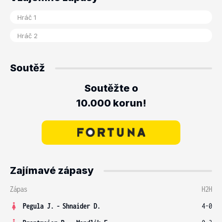
Soutěž
Soutěžte o
10.000 korun!
Zajímavé zápasy
Zápas
H2H
Pegula J.
-
Shnaider D.
4-0