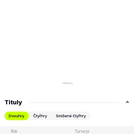
Tituly
Dvouhry
Čtyřhry
Smíšené čtyřhry
Rok
Turnaje