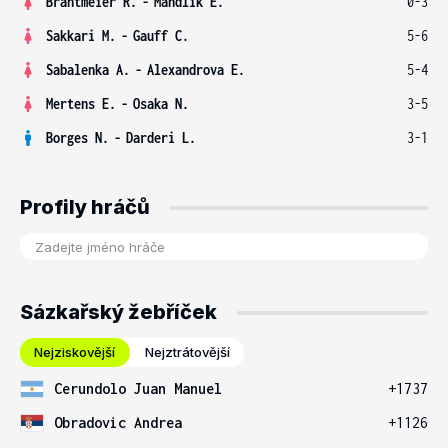
Brantmeier R.
-
Mandlik E.
0-3
Sakkari M.
-
Gauff C.
5-6
Sabalenka A.
-
Alexandrova E.
5-4
Mertens E.
-
Osaka N.
3-5
Borges N.
-
Darderi L.
3-1
Profily hráčů
Sázkařský žebříček
Nejziskovější
Nejztrátovější
Cerundolo Juan Manuel
+1737
Obradovic Andrea
+1126