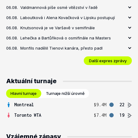
06.08.
Valdmannová píše osmé vítězství v řadě
06.08.
Laboutková i Alena Kovačková v Lipsku postupují
06.08.
Knutsonová je ve Varšavě v semifinále
06.08.
Lehečka a Bartůňková o osmifinále na Masters
06.08.
Monfils nadělil Tienovi kanára, přesto padl
Další expres zprávy
Aktuální turnaje
Hlavní turnaje
Turnaje nižší úrovně
Montreal
$9.4M
22
Toronto WTA
$7.4M
19
Vzájemné zápasy