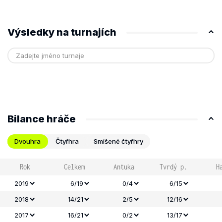
Výsledky na turnajích
Bilance hráče
Dvouhra
Čtyřhra
Smíšené čtyřhry
Rok
Celkem
Antuka
Tvrdý p.
H
2019
6/19
0/4
6/15
2018
14/21
2/5
12/16
2017
16/21
0/2
13/17