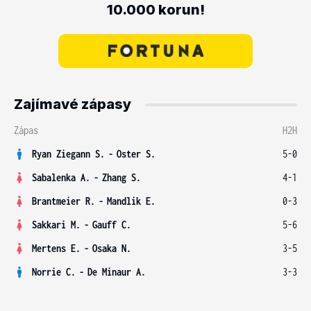
10.000 korun!
Zajímavé zápasy
Zápas
H2H
Ryan Ziegann S.
-
Oster S.
5-0
Sabalenka A.
-
Zhang S.
4-1
Brantmeier R.
-
Mandlik E.
0-3
Sakkari M.
-
Gauff C.
5-6
Mertens E.
-
Osaka N.
3-5
Norrie C.
-
De Minaur A.
3-3