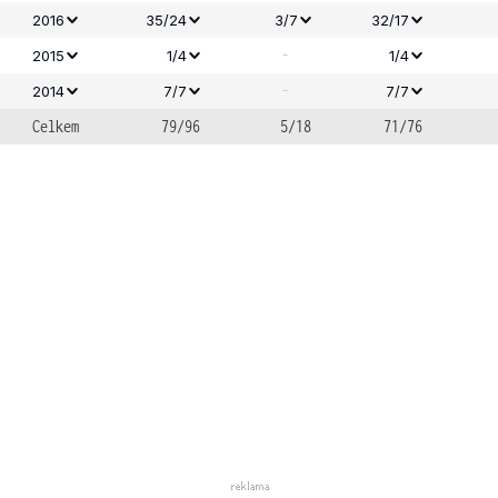
2016
35/24
3/7
32/17
-
2015
1/4
1/4
-
2014
7/7
7/7
Celkem
79/96
5/18
71/76