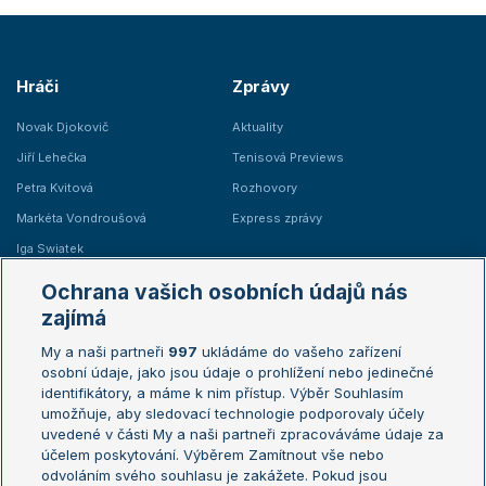
Hráči
Zprávy
Novak Djokovič
Aktuality
Jiří Lehečka
Tenisová Previews
Petra Kvitová
Rozhovory
Markéta Vondroušová
Express zprávy
Iga Swiatek
Marie Bouzková
Ochrana vašich osobních údajů nás
Žebříčky
Kalendář turnajů
zajímá
My a naši partneři
997
ukládáme do vašeho zařízení
Žebříček ATP (muži)
Australian Open
osobní údaje, jako jsou údaje o prohlížení nebo jedinečné
Žebříček WTA (ženy)
French Open
identifikátory, a máme k nim přístup. Výběr Souhlasím
umožňuje, aby sledovací technologie podporovaly účely
Sázkařský žebříček
Wimbledon
uvedené v části My a naši partneři zpracováváme údaje za
US Open
účelem poskytování. Výběrem Zamítnout vše nebo
odvoláním svého souhlasu je zakážete. Pokud jsou
Turnaj mistrů