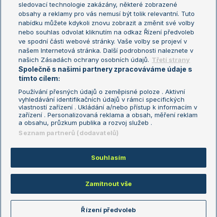
sledovací technologie zakázány, některé zobrazené
Turnaj mistryň
obsahy a reklamy pro vás nemusí být tolik relevantní. Tuto
Aktualní trendy
nabídku můžete kdykoli znovu zobrazit a změnit své volby
nebo souhlas odvolat kliknutím na odkaz Řízení předvoleb
ve spodní části webové stránky. Vaše volby se projeví v
Fotbalové přestupy
našem Internetová stránka. Další podrobnosti naleznete v
Livesport Daily
našich Zásadách ochrany osobních údajů.
Třetí strany
Společně s našimi partnery zpracováváme údaje s
LS Prague Open
tímto cílem:
Používání přesných údajů o zeměpisné poloze . Aktivní
vyhledávání identifikačních údajů v rámci specifických
vlastností zařízení . Ukládání a/nebo přístup k informacím v
Podmínky užití
Nastavení soukromí
zařízení . Personalizovaná reklama a obsah, měření reklam
GDPR a žurnalistika
Reklama
a obsahu, průzkum publika a rozvoj služeb .
Informace o zpracování osobních
Kontakt
Seznam partnerů (dodavatelů)
údajů
Tiráž
Souhlasím
Copyright © 2008-2026 TenisPortal.cz. Využíváme zpravodajství ČTK.
Zamítnout vše
Řízení předvoleb