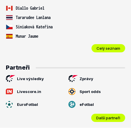
Diallo Gabriel
Tararudee Lanlana
Siniaková Kateřina
Munar Jaume
Celý seznam
Partneři
Live výsledky
Zprávy
Livescore.in
Sport odds
EuroFotbal
eFotbal
Další partneři