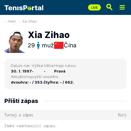
Hráči
Xia Zihao
Xia Zihao
29
muž
Čína
Datum nar.:
Výška:
Váha:
Hraje rukou:
30. 1. 1997
-
-
Pravá
Aktuální/nejvyšší umístění:
dvouhra: - / 353.
čtyřhra: - / 662.
Příští zápas
Turnaj a zápas
Kurs
Žádné nadcházející zápasy.