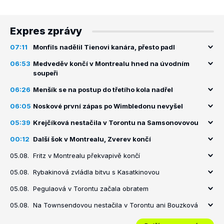
Expres zprávy
07:11
Monfils nadělil Tienovi kanára, přesto padl
06:53
Medveděv končí v Montrealu hned na úvodním
soupeři
06:26
Menšík se na postup do třetího kola nadřel
06:05
Noskové první zápas po Wimbledonu nevyšel
05:39
Krejčíková nestačila v Torontu na Samsonovovou
00:12
Další šok v Montrealu, Zverev končí
05.08.
Fritz v Montrealu překvapivě končí
05.08.
Rybakinová zvládla bitvu s Kasatkinovou
05.08.
Pegulaová v Torontu začala obratem
05.08.
Na Townsendovou nestačila v Torontu ani Bouzková