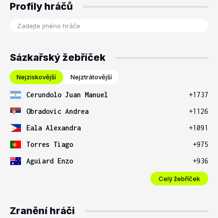
Profily hráčů
Sázkařský žebříček
Nejziskovější
Nejztrátovější
Cerundolo Juan Manuel
+1737
Obradovic Andrea
+1126
Eala Alexandra
+1091
Torres Tiago
+975
Aguiard Enzo
+936
Celý žebříček
Zranění hráči