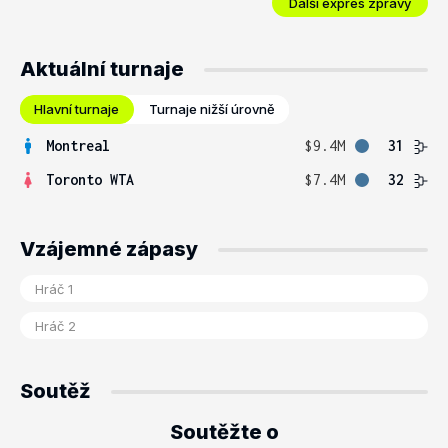
Další expres zprávy
Aktuální turnaje
Hlavní turnaje
Turnaje nižší úrovně
Montreal
$9.4M
31
Toronto WTA
$7.4M
32
Vzájemné zápasy
Soutěž
Soutěžte o