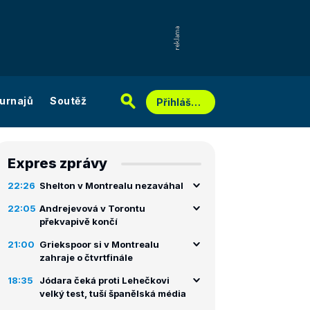
urnajů
Soutěž
Přihlášení
Expres zprávy
22:26
Shelton v Montrealu nezaváhal
22:05
Andrejevová v Torontu
překvapivě končí
21:00
Griekspoor si v Montrealu
zahraje o čtvrtfinále
18:35
Jódara čeká proti Lehečkovi
velký test, tuší španělská média