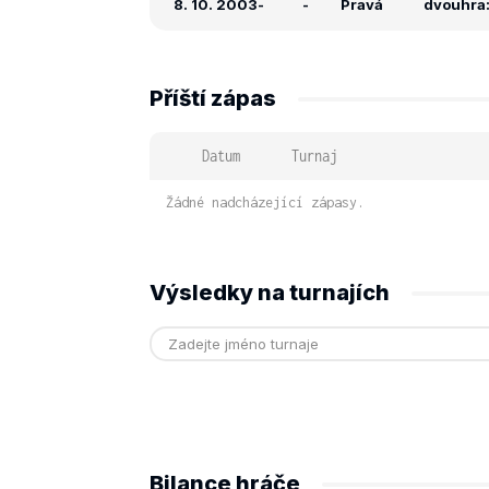
8. 10. 2003
-
-
Pravá
dvouhra: 
Příští zápas
Datum
Turnaj
Žádné nadcházející zápasy.
Výsledky na turnajích
Bilance hráče