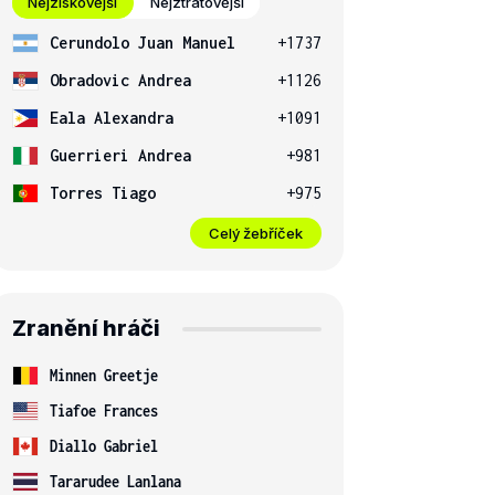
Nejziskovější
Nejztrátovější
Cerundolo Juan Manuel
+1737
Obradovic Andrea
+1126
Eala Alexandra
+1091
Guerrieri Andrea
+981
Torres Tiago
+975
Celý žebříček
Zranění hráči
Minnen Greetje
Tiafoe Frances
Diallo Gabriel
Tararudee Lanlana