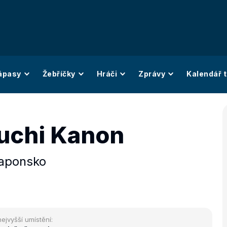
ápasy
Žebříčky
Hráči
Zprávy
Kalendář t
uchi Kanon
aponsko
nejvyšší umístění: