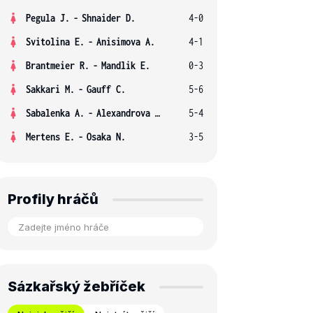
Pegula J.
-
Shnaider D.
4-0
Svitolina E.
-
Anisimova A.
4-1
Brantmeier R.
-
Mandlik E.
0-3
Sakkari M.
-
Gauff C.
5-6
Sabalenka A.
-
Alexandrova E.
5-4
Mertens E.
-
Osaka N.
3-5
Profily hráčů
Sázkařský žebříček