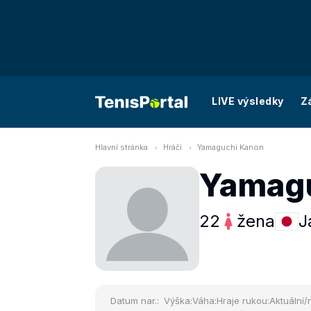
LIVE výsledky
Z
Hlavní stránka
Hráči
Yamaguchi Kanon
Yamag
22
žena
J
Datum nar.:
Výška:
Váha:
Hraje rukou:
Aktuální/