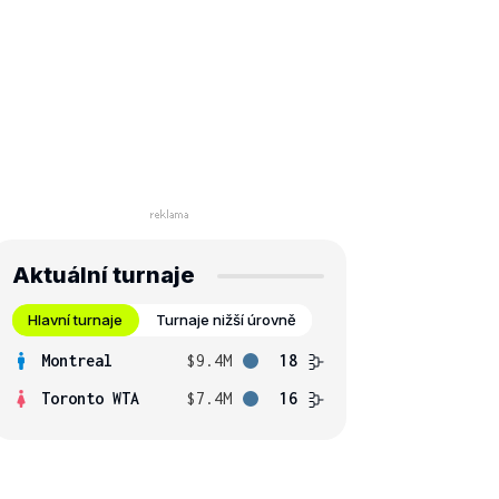
Aktuální turnaje
Hlavní turnaje
Turnaje nižší úrovně
Montreal
$9.4M
18
Toronto WTA
$7.4M
16