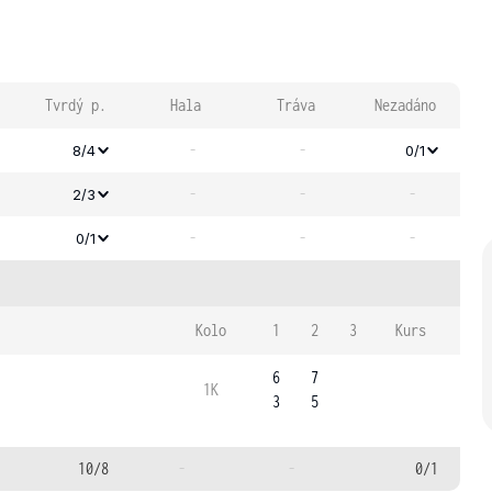
Tvrdý p.
Hala
Tráva
Nezadáno
-
-
8/4
0/1
-
-
-
2/3
-
-
-
0/1
Kolo
1
2
3
Kurs
6
7
1K
3
5
10/8
-
-
0/1