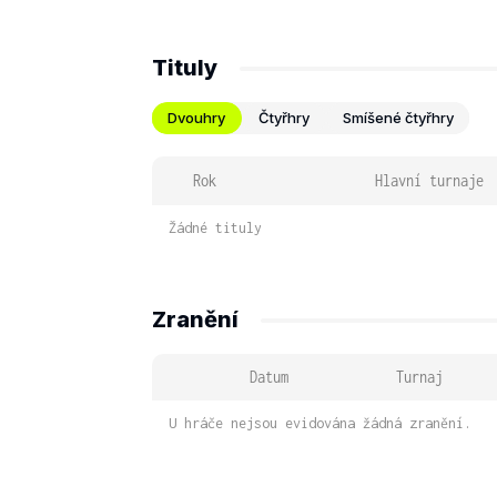
Tituly
Dvouhry
Čtyřhry
Smíšené čtyřhry
Rok
Hlavní turnaje
Žádné tituly
Zranění
Datum
Turnaj
U hráče nejsou evidována žádná zranění.