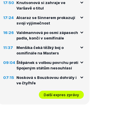
17:50
Knutsonová si zahraje ve
Varšavě o titul
17:24
Alcaraz se Sinnerem prokazují
svoji výjimečnost
16:26
Valdmannová po osmi zápasech
padla, končí v semifinále
11:37
Menšíka čeká těžký boj o
osmifinále na Masters
09:04
Štěpánek s volbou povrchu proti
Spojeným státům nesouhlasí
07:15
Nosková s Bouzkovou dohrály i
ve čtyřhře
Další expres zprávy