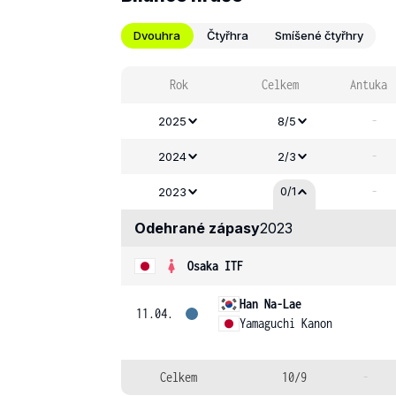
Dvouhra
Čtyřhra
Smíšené čtyřhry
Rok
Celkem
Antuka
-
2025
8/5
-
2024
2/3
-
0/1
2023
Odehrané zápasy
2023
Osaka ITF
Han Na-Lae
11.04.
Yamaguchi Kanon
Celkem
10/9
-