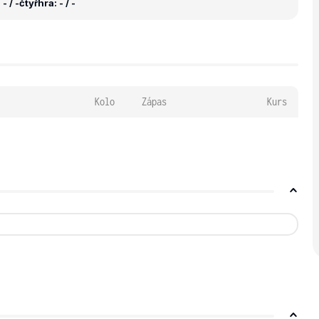
- / -
čtyřhra: - / -
Kolo
Zápas
Kurs