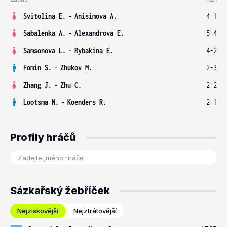
Svitolina E.
-
Anisimova A.
4-1
Sabalenka A.
-
Alexandrova E.
5-4
Samsonova L.
-
Rybakina E.
4-2
Fomin S.
-
Zhukov M.
2-3
Zhang J.
-
Zhu C.
2-2
Lootsma N.
-
Koenders R.
2-1
Profily hráčů
Sázkařský žebříček
Nejziskovější
Nejztrátovější