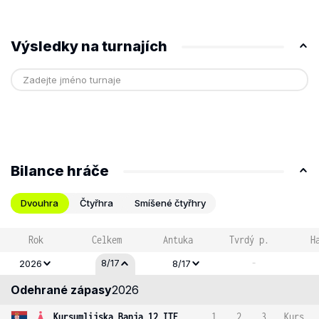
Výsledky na turnajích
Bilance hráče
Dvouhra
Čtyřhra
Smíšené čtyřhry
Rok
Celkem
Antuka
Tvrdý p.
H
-
8/17
2026
8/17
Odehrané zápasy
2026
Kursumlijska Banja 12 ITF
1
2
3
Kurs