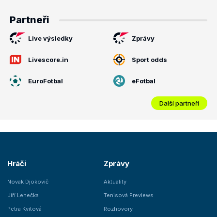
Partneři
Live výsledky
Zprávy
Livescore.in
Sport odds
EuroFotbal
eFotbal
Další partneři
Hráči
Zprávy
Novak Djokovič
Aktuality
Jiří Lehečka
Tenisová Previews
Petra Kvitová
Rozhovory