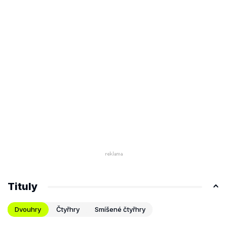
Tituly
Dvouhry
Čtyřhry
Smíšené čtyřhry