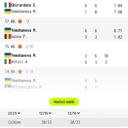
Ghirardato E.
6
6
1.04
Yemshanova M.
1
0
7.60
17.06.
1K
Yemshanova M.
6
6
8.71
Goina P.
3
3
1.02
15.06.
Q-OF
Yemshanova M.
2
6
10
Antici A.
6
3
3
14.06.
Q-1K
Yemshanova M.
6
6
Milisavljevic M.
0
1
Načíst další
-
2025
12/16
12/16
Celkem
20/33
20/33
-