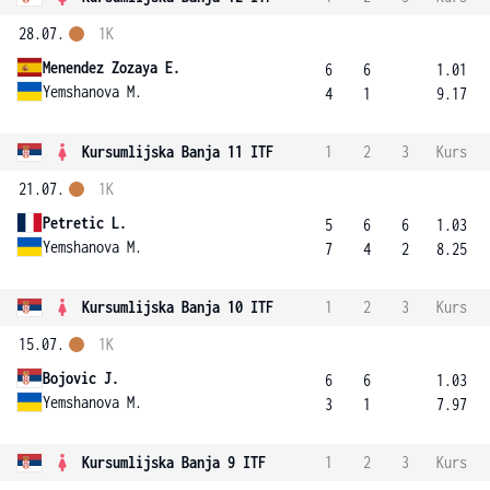
28.07.
1K
Menendez Zozaya E.
6
6
1.01
Yemshanova M.
4
1
9.17
Kursumlijska Banja 11 ITF
1
2
3
Kurs
21.07.
1K
Petretic L.
5
6
6
1.03
Yemshanova M.
7
4
2
8.25
Kursumlijska Banja 10 ITF
1
2
3
Kurs
15.07.
1K
Bojovic J.
6
6
1.03
Yemshanova M.
3
1
7.97
Kursumlijska Banja 9 ITF
1
2
3
Kurs