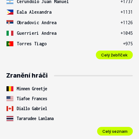
Cerundolo Juan Manuel
+1737
Eala Alexandra
+1131
Obradovic Andrea
+1126
Guerrieri Andrea
+1045
Torres Tiago
+975
Celý žebříček
Zranění hráči
Minnen Greetje
Tiafoe Frances
Diallo Gabriel
Tararudee Lanlana
Celý seznam