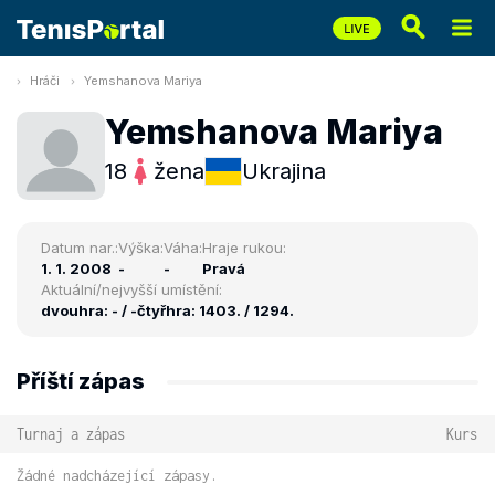
Hráči
Yemshanova Mariya
Yemshanova Mariya
18
žena
Ukrajina
Datum nar.:
Výška:
Váha:
Hraje rukou:
1. 1. 2008
-
-
Pravá
Aktuální/nejvyšší umístění:
dvouhra: - / -
čtyřhra: 1403. / 1294.
Příští zápas
Turnaj a zápas
Kurs
Žádné nadcházející zápasy.