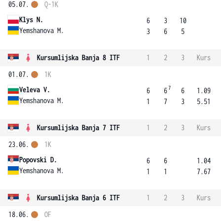
05.07.
Q-1K
Klys N.
6
3
10
Yemshanova M.
3
6
5
Kursumlijska Banja 8 ITF
1
2
3
Kurs
01.07.
1K
7
Veleva V.
6
6
6
1.09
Yemshanova M.
1
7
3
5.51
Kursumlijska Banja 7 ITF
1
2
3
Kurs
23.06.
1K
Popovski D.
6
6
1.04
Yemshanova M.
1
1
7.67
Kursumlijska Banja 6 ITF
1
2
3
Kurs
18.06.
OF