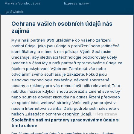
Markéta Vondroušová
Express zprávy
Iga Swiatek
Marie Bouzková
Ochrana vašich osobních údajů nás
Žebříčky
Kalendář turnajů
zajímá
My a naši partneři
999
ukládáme do vašeho zařízení
Žebříček ATP (muži)
Australian Open
osobní údaje, jako jsou údaje o prohlížení nebo jedinečné
Žebříček WTA (ženy)
French Open
identifikátory, a máme k nim přístup. Výběr Souhlasím
umožňuje, aby sledovací technologie podporovaly účely
Sázkařský žebříček
Wimbledon
uvedené v části My a naši partneři zpracováváme údaje za
US Open
účelem poskytování. Výběrem Zamítnout vše nebo
odvoláním svého souhlasu je zakážete. Pokud jsou
Turnaj mistrů
sledovací technologie zakázány, některé zobrazené
Turnaj mistryň
obsahy a reklamy pro vás nemusí být tolik relevantní. Tuto
Aktualní trendy
nabídku můžete kdykoli znovu zobrazit a změnit své volby
nebo souhlas odvolat kliknutím na odkaz Řízení předvoleb
ve spodní části webové stránky. Vaše volby se projeví v
Fotbalové přestupy
našem Internetová stránka. Další podrobnosti naleznete v
Livesport Daily
našich Zásadách ochrany osobních údajů.
Třetí strany
Společně s našimi partnery zpracováváme údaje s
LS Prague Open
tímto cílem:
Používání přesných údajů o zeměpisné poloze . Aktivní