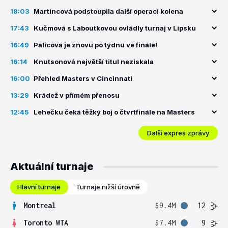
18:03
Martincová podstoupila další operaci kolena
17:43
Kučmová s Laboutkovou ovládly turnaj v Lipsku
16:49
Palicová je znovu po týdnu ve finále!
16:14
Knutsonová největší titul nezískala
16:00
Přehled Masters v Cincinnati
13:29
Krádež v přímém přenosu
12:45
Lehečku čeká těžký boj o čtvrtfinále na Masters
Další expres zprávy
Aktuální turnaje
Hlavní turnaje
Turnaje nižší úrovně
Montreal
$9.4M
12
Toronto WTA
$7.4M
9