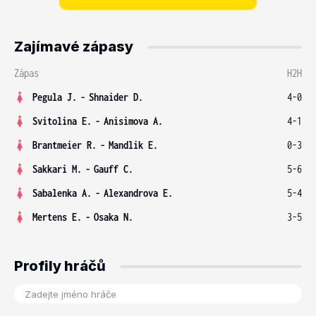
Zajímavé zápasy
Zápas
H2H
Pegula J.
-
Shnaider D.
4-0
Svitolina E.
-
Anisimova A.
4-1
Brantmeier R.
-
Mandlik E.
0-3
Sakkari M.
-
Gauff C.
5-6
Sabalenka A.
-
Alexandrova E.
5-4
Mertens E.
-
Osaka N.
3-5
Profily hráčů