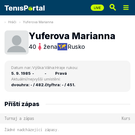
Hráči
Yuferova Marianna
Yuferova Marianna
40
žena
Rusko
Datum nar.:
Výška:
Váha:
Hraje rukou:
5. 9. 1985
-
-
Pravá
Aktuální/nejvyšší umístění:
dvouhra: - / 482.
čtyřhra: - / 451.
Příští zápas
Turnaj a zápas
Kurs
Žádné nadcházející zápasy.