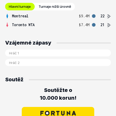
Hlavní turnaje
Turnaje nižší úrovně
Montreal
$9.4M
22
Toronto WTA
$7.4M
21
Vzájemné zápasy
Soutěž
Soutěžte o
10.000 korun!