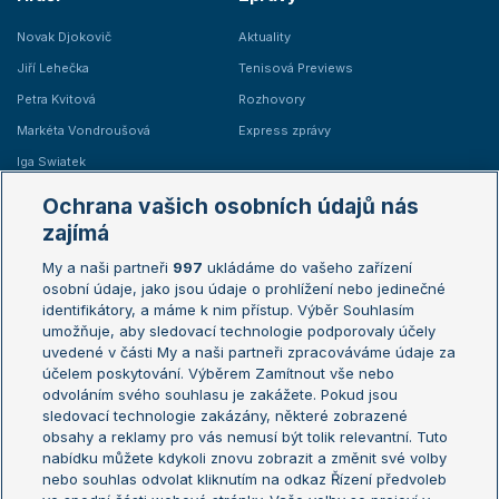
Novak Djokovič
Aktuality
Jiří Lehečka
Tenisová Previews
Petra Kvitová
Rozhovory
Markéta Vondroušová
Express zprávy
Iga Swiatek
Marie Bouzková
Ochrana vašich osobních údajů nás
Žebříčky
Kalendář turnajů
zajímá
My a naši partneři
997
ukládáme do vašeho zařízení
Žebříček ATP (muži)
Australian Open
osobní údaje, jako jsou údaje o prohlížení nebo jedinečné
Žebříček WTA (ženy)
French Open
identifikátory, a máme k nim přístup. Výběr Souhlasím
umožňuje, aby sledovací technologie podporovaly účely
Sázkařský žebříček
Wimbledon
uvedené v části My a naši partneři zpracováváme údaje za
US Open
účelem poskytování. Výběrem Zamítnout vše nebo
odvoláním svého souhlasu je zakážete. Pokud jsou
Turnaj mistrů
sledovací technologie zakázány, některé zobrazené
Turnaj mistryň
obsahy a reklamy pro vás nemusí být tolik relevantní. Tuto
Aktualní trendy
nabídku můžete kdykoli znovu zobrazit a změnit své volby
nebo souhlas odvolat kliknutím na odkaz Řízení předvoleb