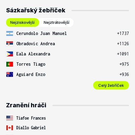
Sázkařský žebříček
Nejziskovější
Nejztrátovější
Cerundolo Juan Manuel
+1737
Obradovic Andrea
+1126
Eala Alexandra
+1091
Torres Tiago
+975
Aguiard Enzo
+936
Celý žebříček
Zranění hráči
Tiafoe Frances
Diallo Gabriel