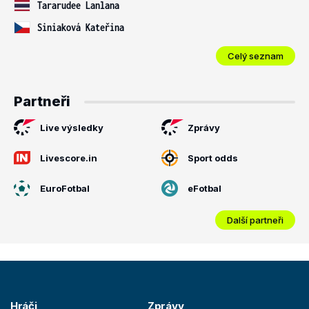
Tararudee Lanlana
Siniaková Kateřina
Celý seznam
Partneři
Live výsledky
Zprávy
Livescore.in
Sport odds
EuroFotbal
eFotbal
Další partneři
Hráči
Zprávy