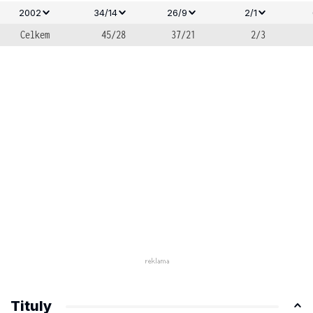
2002
34/14
26/9
2/1
Celkem
45/28
37/21
2/3
Tituly