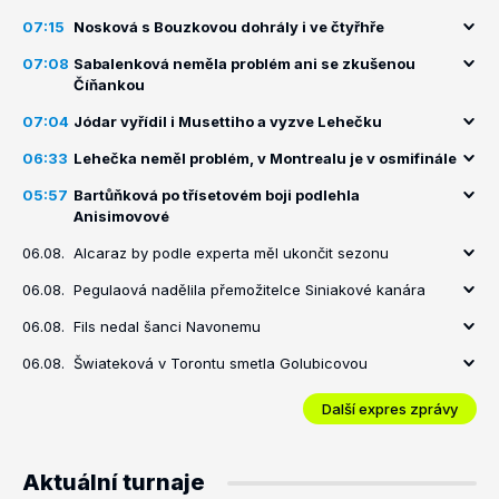
07:15
Nosková s Bouzkovou dohrály i ve čtyřhře
07:08
Sabalenková neměla problém ani se zkušenou
Číňankou
07:04
Jódar vyřídil i Musettiho a vyzve Lehečku
06:33
Lehečka neměl problém, v Montrealu je v osmifinále
05:57
Bartůňková po třísetovém boji podlehla
Anisimovové
06.08.
Alcaraz by podle experta měl ukončit sezonu
06.08.
Pegulaová nadělila přemožitelce Siniakové kanára
06.08.
Fils nedal šanci Navonemu
06.08.
Šwiateková v Torontu smetla Golubicovou
Další expres zprávy
Aktuální turnaje