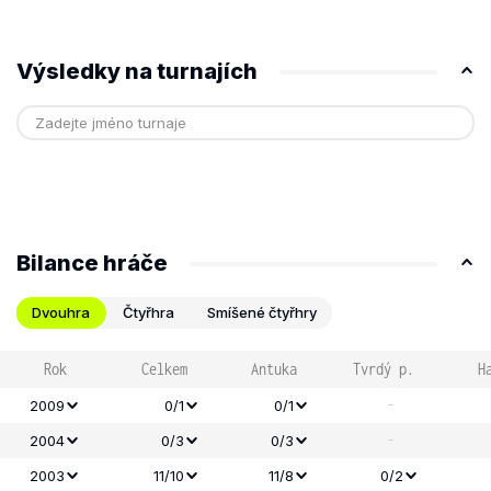
Výsledky na turnajích
Bilance hráče
Dvouhra
Čtyřhra
Smíšené čtyřhry
Rok
Celkem
Antuka
Tvrdý p.
H
-
2009
0/1
0/1
-
2004
0/3
0/3
2003
11/10
11/8
0/2