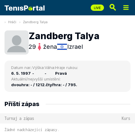
Hráči
Zandberg Talya
Zandberg Talya
29
žena
Izrael
Datum nar.:
Výška:
Váha:
Hraje rukou:
6. 5. 1997
-
-
Pravá
Aktuální/nejvyšší umístění:
dvouhra: - / 1212.
čtyřhra: - / 795.
Příští zápas
Turnaj a zápas
Kurs
Žádné nadcházející zápasy.