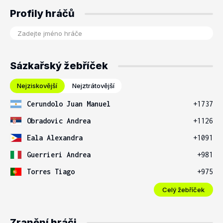
Profily hráčů
Sázkařský žebříček
Nejziskovější
Nejztrátovější
Cerundolo Juan Manuel
+1737
Obradovic Andrea
+1126
Eala Alexandra
+1091
Guerrieri Andrea
+981
Torres Tiago
+975
Celý žebříček
Zranění hráči