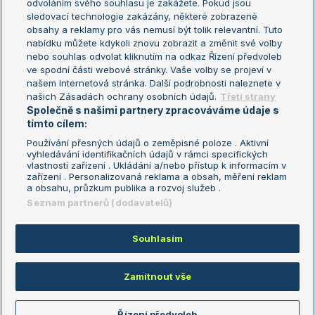
odvoláním svého souhlasu je zakážete. Pokud jsou
Turnaj mistrů
sledovací technologie zakázány, některé zobrazené
Turnaj mistryň
obsahy a reklamy pro vás nemusí být tolik relevantní. Tuto
Aktualní trendy
nabídku můžete kdykoli znovu zobrazit a změnit své volby
nebo souhlas odvolat kliknutím na odkaz Řízení předvoleb
ve spodní části webové stránky. Vaše volby se projeví v
Fotbalové přestupy
našem Internetová stránka. Další podrobnosti naleznete v
Livesport Daily
našich Zásadách ochrany osobních údajů.
Třetí strany
Společně s našimi partnery zpracováváme údaje s
LS Prague Open
tímto cílem:
Používání přesných údajů o zeměpisné poloze . Aktivní
vyhledávání identifikačních údajů v rámci specifických
vlastností zařízení . Ukládání a/nebo přístup k informacím v
Podmínky užití
Nastavení soukromí
zařízení . Personalizovaná reklama a obsah, měření reklam
GDPR a žurnalistika
Reklama
a obsahu, průzkum publika a rozvoj služeb .
Informace o zpracování osobních
Kontakt
Seznam partnerů (dodavatelů)
údajů
Tiráž
Souhlasím
Copyright © 2008-2026 TenisPortal.cz. Využíváme zpravodajství ČTK.
Zamítnout vše
Řízení předvoleb