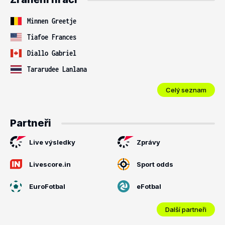
Minnen Greetje
Tiafoe Frances
Diallo Gabriel
Tararudee Lanlana
Celý seznam
Partneři
Live výsledky
Zprávy
Livescore.in
Sport odds
EuroFotbal
eFotbal
Další partneři