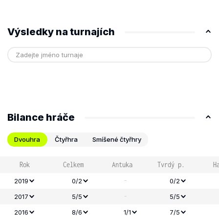
Výsledky na turnajích
Bilance hráče
Dvouhra
Čtyřhra
Smíšené čtyřhry
Rok
Celkem
Antuka
Tvrdý p.
H
-
2019
0/2
0/2
-
2017
5/5
5/5
2016
8/6
1/1
7/5