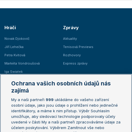
Hráči
Zprávy
Novak Djokovič
Aktuality
Jiří Lehečka
Tenisová Previews
Petra Kvitová
Rozhovory
Markéta Vondroušová
Express zprávy
Iga Swiatek
Marie Bouzková
Ochrana vašich osobních údajů nás
Žebříčky
Kalendář turnajů
zajímá
My a naši partneři
999
ukládáme do vašeho zařízení
Žebříček ATP (muži)
Australian Open
osobní údaje, jako jsou údaje o prohlížení nebo jedinečné
Žebříček WTA (ženy)
French Open
identifikátory, a máme k nim přístup. Výběr Souhlasím
umožňuje, aby sledovací technologie podporovaly účely
Sázkařský žebříček
Wimbledon
uvedené v části My a naši partneři zpracováváme údaje za
US Open
účelem poskytování. Výběrem Zamítnout vše nebo