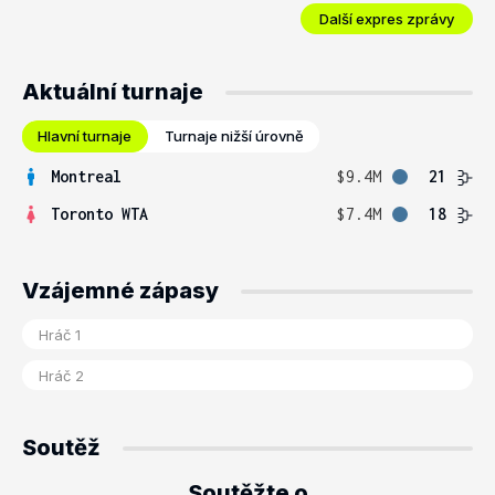
Další expres zprávy
Aktuální turnaje
Hlavní turnaje
Turnaje nižší úrovně
Montreal
$9.4M
21
Toronto WTA
$7.4M
18
Vzájemné zápasy
Soutěž
Soutěžte o