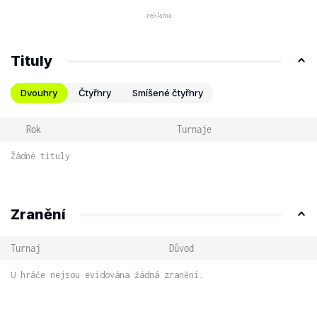
Tituly
Dvouhry
Čtyřhry
Smíšené čtyřhry
Rok
Turnaje
Žádné tituly
Zranění
Turnaj
Důvod
U hráče nejsou evidována žádná zranění.