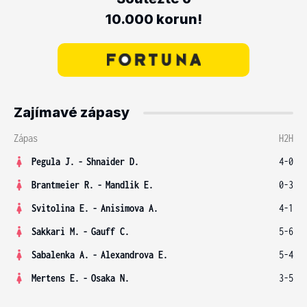
10.000 korun!
Zajímavé zápasy
Zápas
H2H
Pegula J.
-
Shnaider D.
4-0
Brantmeier R.
-
Mandlik E.
0-3
Svitolina E.
-
Anisimova A.
4-1
Sakkari M.
-
Gauff C.
5-6
Sabalenka A.
-
Alexandrova E.
5-4
Mertens E.
-
Osaka N.
3-5