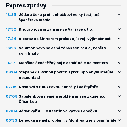
Expres zprávy
18:35
Jódara čeká proti Lehečkovi velký test, tuší
španělská média
17:50
Knutsonová si zahraje ve Varšavě o titul
17:24
Alcaraz se Sinnerem prokazují svoji výjimečnost
16:26
Valdmannová po osmi zápasech padla, končí v
semifinále
11:37
Menšíka čeká těžký boj o osmifinále na Masters
09:04
Štěpánek s volbou povrchu proti Spojeným státům
nesouhlasí
07:15
Nosková s Bouzkovou dohrály i ve čtyřhře
07:08
Sabalenková neměla problém ani se zkušenou
Číňankou
07:04
Jódar vyřídil i Musettiho a vyzve Lehečku
06:33
Lehečka neměl problém, v Montrealu je v osmifinále