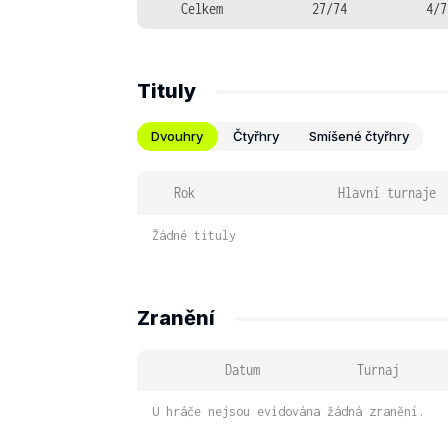
Celkem
27/74
4/7
Tituly
Dvouhry
Čtyřhry
Smíšené čtyřhry
Rok
Hlavní turnaje
Žádné tituly
Zranění
Datum
Turnaj
U hráče nejsou evidována žádná zranění.