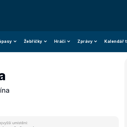
ápasy
Žebříčky
Hráči
Zprávy
Kalendář t
a
ína
ejvyšší umístění: