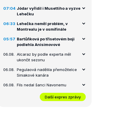
07:04
Jódar vyřídil i Musettiho a vyzve
Lehečku
06:33
Lehečka neměl problém, v
Montrealu je v osmifinále
05:57
Bartůňková po třísetovém boji
podlehla Anisimovové
06.08.
Alcaraz by podle experta měl
ukončit sezonu
06.08.
Pegulaová nadělila přemožitelce
Siniakové kanára
06.08.
Fils nedal šanci Navonemu
Další expres zprávy