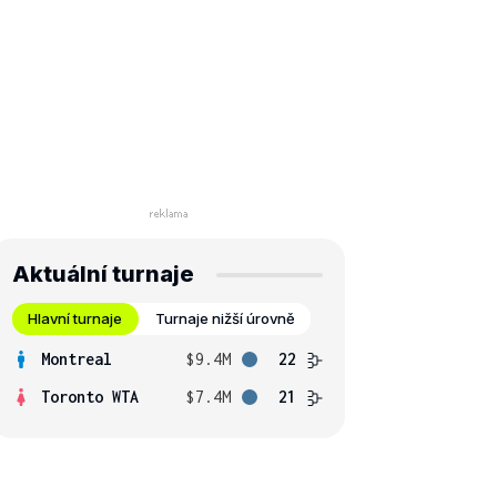
Aktuální turnaje
Hlavní turnaje
Turnaje nižší úrovně
Montreal
$9.4M
22
Toronto WTA
$7.4M
21