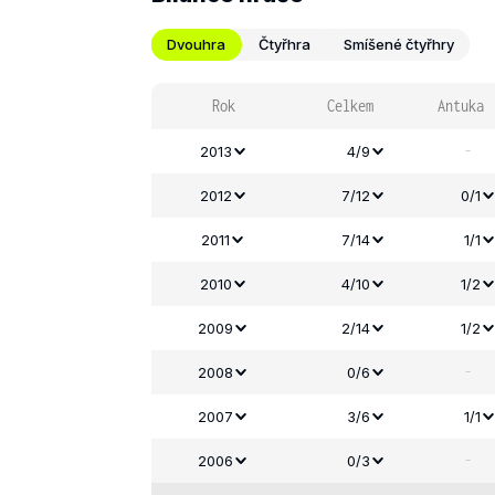
Dvouhra
Čtyřhra
Smíšené čtyřhry
Rok
Celkem
Antuka
-
2013
4/9
2012
7/12
0/1
2011
7/14
1/1
2010
4/10
1/2
2009
2/14
1/2
-
2008
0/6
2007
3/6
1/1
-
2006
0/3