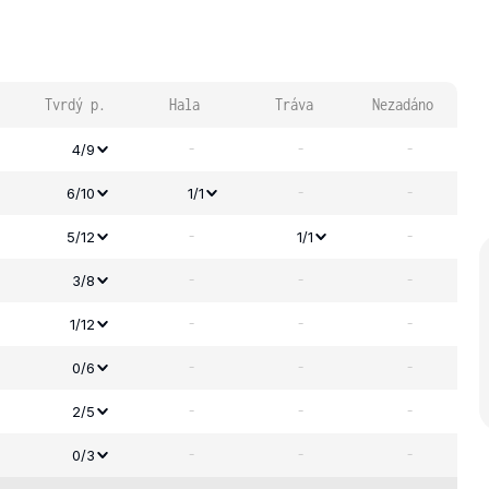
Tvrdý p.
Hala
Tráva
Nezadáno
-
-
-
4/9
-
-
6/10
1/1
-
-
5/12
1/1
-
-
-
3/8
-
-
-
1/12
-
-
-
0/6
-
-
-
2/5
-
-
-
0/3