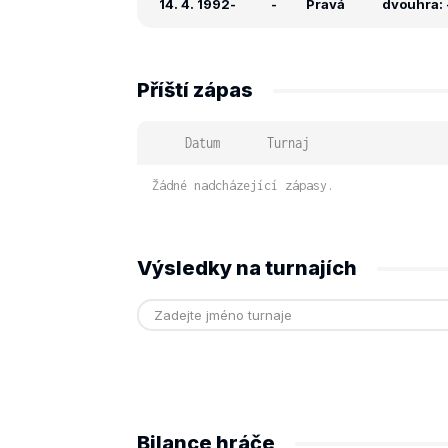
14. 4. 1992
-
-
Pravá
dvouhra: -
Příští zápas
Datum
Turnaj
Žádné nadcházející zápasy.
Výsledky na turnajích
Bilance hráče