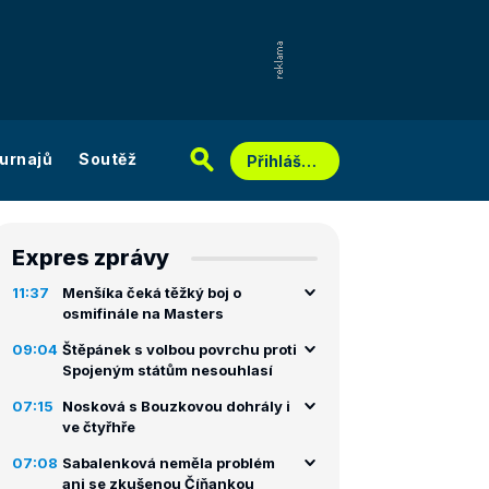
urnajů
Soutěž
Přihlášení
Expres zprávy
11:37
Menšíka čeká těžký boj o
osmifinále na Masters
09:04
Štěpánek s volbou povrchu proti
Spojeným státům nesouhlasí
07:15
Nosková s Bouzkovou dohrály i
ve čtyřhře
07:08
Sabalenková neměla problém
ani se zkušenou Číňankou