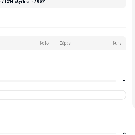
 / 1214.
čtyřhra: - / 657.
Kolo
Zápas
Kurs