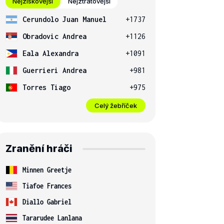
Nejziskovější
Nejztrátovější
Cerundolo Juan Manuel
+1737
Obradovic Andrea
+1126
Eala Alexandra
+1091
Guerrieri Andrea
+981
Torres Tiago
+975
Celý žebříček
Zranění hráči
Minnen Greetje
Tiafoe Frances
Diallo Gabriel
Tararudee Lanlana