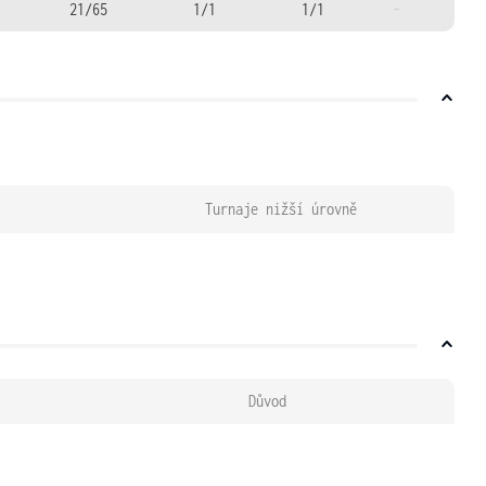
21/65
1/1
1/1
-
Turnaje nižší úrovně
Důvod