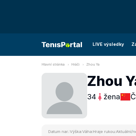
LIVE výsledky
Z
Hlavní stránka
Hráči
Zhou Ya
Zhou Y
34
žena
Č
Datum nar.:
Výška:
Váha:
Hraje rukou:
Aktuální/n