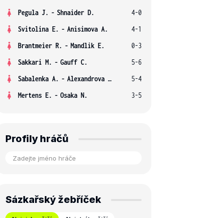
Pegula J.
-
Shnaider D.
4-0
Svitolina E.
-
Anisimova A.
4-1
Brantmeier R.
-
Mandlik E.
0-3
Sakkari M.
-
Gauff C.
5-6
Sabalenka A.
-
Alexandrova E.
5-4
Mertens E.
-
Osaka N.
3-5
Profily hráčů
Sázkařský žebříček