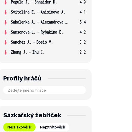
Pegula J.
-
Shnaider D.
4-0
Svitolina E.
-
Anisimova A.
4-1
Sabalenka A.
-
Alexandrova E.
5-4
Samsonova L.
-
Rybakina E.
4-2
Sanchez A.
-
Bosio V.
3-2
Zhang J.
-
Zhu C.
2-2
Profily hráčů
Sázkařský žebříček
Nejziskovější
Nejztrátovější