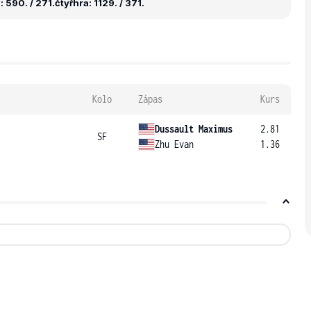
 590. / 271.
čtyřhra: 1129. / 371.
Kolo
Zápas
Kurs
Dussault Maximus
2.81
SF
Zhu Evan
1.36