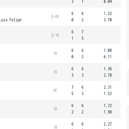
3
1
8.04
6
6
1.22
Q-OF
Luis Felipe
0
2
3.70
6
7
Q-1K
1
5
6
6
1.08
1K
0
2
6.11
6
6
1.36
1K
3
3
2.78
7
6
2.31
OF
5
3
1.52
6
6
1.72
1K
2
2
1.98
6
6
2.27
1K