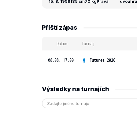
15. 8. 1998
185 cm
70 kg
Pravá
dvouhra:
Příští zápas
Datum
Turnaj
08.08. 17:00
Futures 2026
Výsledky na turnajích