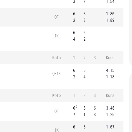
3
3
1.54
6
6
1.80
OF
2
3
1.89
6
6
1K
4
2
Kolo
1
2
3
Kurs
6
6
4.15
Q-1K
2
4
1.18
Kolo
1
2
3
Kurs
5
6
6
6
3.48
OF
7
1
3
1.25
6
6
1.07
1K