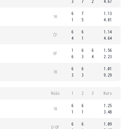
3
7
2
4.67
6
7
1.13
1K
1
5
4.81
6
6
1.14
ČF
4
1
4.64
1
6
6
1.56
OF
6
3
4
2.23
6
6
1.01
1K
3
3
9.29
Kolo
1
2
3
Kurs
6
6
1.25
1K
1
1
3.48
6
6
1.09
Q-OF