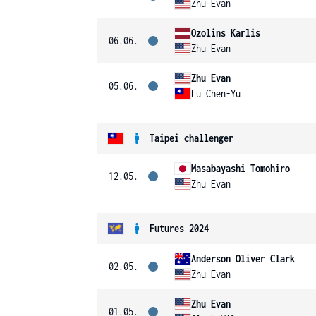
Zhu Evan
Ozolins Karlis
06.06.
Zhu Evan
Zhu Evan
05.06.
Lu Chen-Yu
Taipei challenger
Masabayashi Tomohiro
12.05.
Zhu Evan
Futures 2024
Anderson Oliver Clark
02.05.
Zhu Evan
Zhu Evan
01.05.