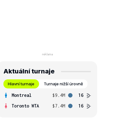
Aktuální turnaje
Hlavní turnaje
Turnaje nižší úrovně
Montreal
$9.4M
16
Toronto WTA
$7.4M
16