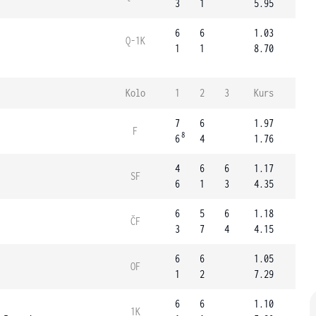
3
1
5.95
6
6
1.03
Q-1K
1
1
8.70
Kolo
1
2
3
Kurs
7
6
1.97
F
8
6
4
1.76
4
6
6
1.17
SF
6
1
3
4.35
6
5
6
1.18
ČF
3
7
4
4.15
6
6
1.05
OF
1
2
7.29
6
6
1.10
1K