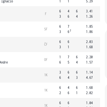
 Ignacio
1
1
5.29
6
4
6
3.41
F
3
6
4
1.26
6
7
1.85
SF
2
3
6
1.86
6
6
2.03
ČF
3
1
1.68
1
7
6
2.20
OF
Andre
6
5
4
1.57
3
6
6
1.14
1K
6
4
3
4.67
6
4
6
1.68
1K
2
6
1
2.02
6
6
1.04
1K