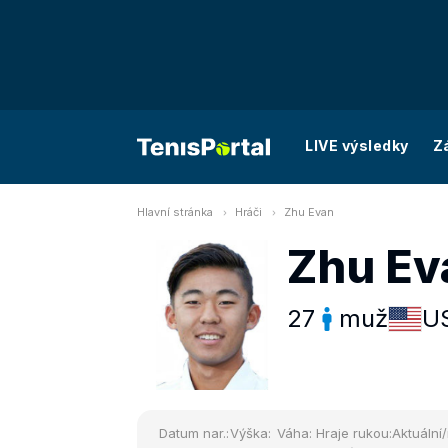
LIVE výsledky
Z
Hlavní stránka
Hráči
Zhu Evan
Zhu Ev
27
muž
U
Datum nar.:
Výška:
Váha:
Hraje rukou:
Aktuální/