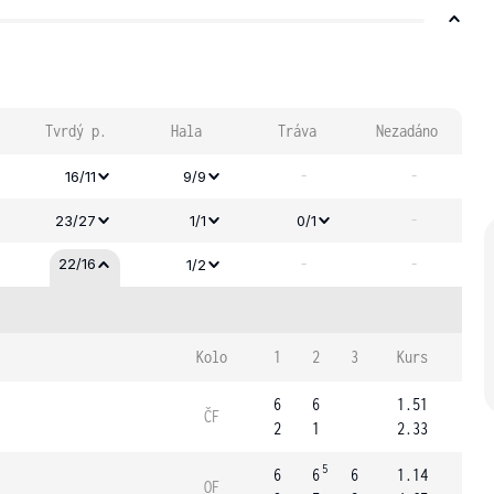
Tvrdý p.
Hala
Tráva
Nezadáno
-
-
16/11
9/9
-
23/27
1/1
0/1
-
-
22/16
1/2
Kolo
1
2
3
Kurs
6
6
1.51
ČF
2
1
2.33
5
6
6
6
1.14
OF