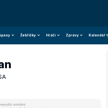
ápasy
Žebříčky
Hráči
Zprávy
Kalendář t
an
SA
nejvyšší umístění: