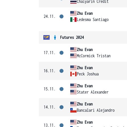
Chaiyarin Credit
Zhu Evan
24.11.
Ledesma Santiago
Futures 2024
Zhu Evan
17.11.
McCormick Tristan
Zhu Evan
16.11.
Peck Joshua
Zhu Evan
15.11.
Stater Alexander
Zhu Evan
14.11.
Bancalari Alejandro
Zhu Evan
13.11.