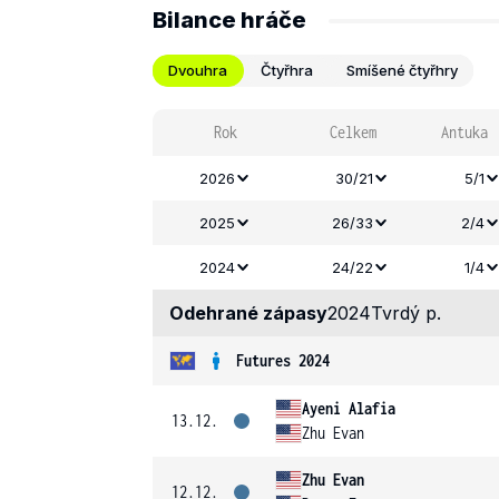
Bilance hráče
Dvouhra
Čtyřhra
Smíšené čtyřhry
Rok
Celkem
Antuka
2026
30/21
5/1
2025
26/33
2/4
2024
24/22
1/4
Odehrané zápasy
2024
Tvrdý p.
Futures 2024
Ayeni Alafia
13.12.
Zhu Evan
Zhu Evan
12.12.