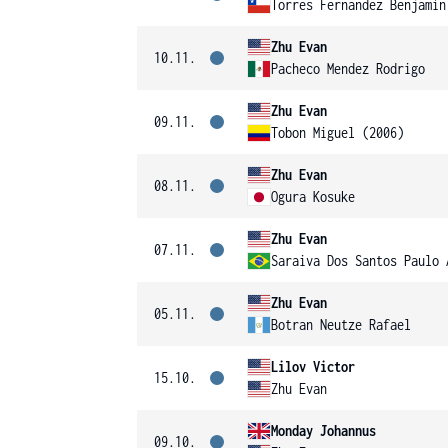
Torres Fernandez Benjamín
Zhu Evan
10.11.
Pacheco Mendez Rodrigo
Zhu Evan
09.11.
Tobon Miguel (2006)
Zhu Evan
08.11.
Ogura Kosuke
Zhu Evan
07.11.
Saraiva Dos Santos Paulo 
Zhu Evan
05.11.
Botran Neutze Rafael
Lilov Victor
15.10.
Zhu Evan
Monday Johannus
09.10.