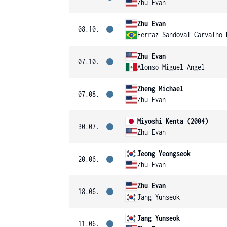
Zhu Evan
Zhu Evan
08.10.
Ferraz Sandoval Carvalho 
Zhu Evan
07.10.
Alonso Miguel Angel
Zheng Michael
07.08.
Zhu Evan
Miyoshi Kenta (2004)
30.07.
Zhu Evan
Jeong Yeongseok
20.06.
Zhu Evan
Zhu Evan
18.06.
Jang Yunseok
Jang Yunseok
11.06.