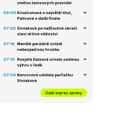
změnu tenisových pravidel
09:00
Knutsonová o největší titul,
Palicová o další finále
07:20
Siniaková po nešťastné skreči
slaví drtivé vítězství
07:16
Menšík parádně zvládl
nebezpečnou hrozbu
07:10
Rozjetá Ealaová urvala sedmou
výhru v řadě
07:04
Bencicová udolala parťačku
Siniakové
Další expres zprávy