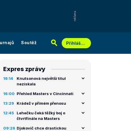
urnajů
Soutěž
Přihlášení
Expres zprávy
16:14
Knutsonová největší titul
nezískala
16:00
Přehled Masters v Cincinnati
13:29
Krádež v přímém přenosu
12:45
Lehečku čeká těžký boj o
čtvrtfinále na Masters
09:26
Djokovič chce drastickou