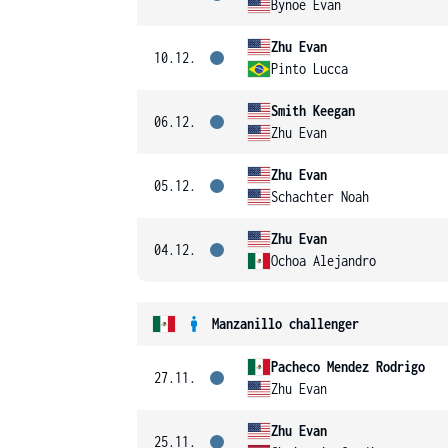
Bynoe Evan
Zhu Evan
10.12.
Pinto Lucca
Smith Keegan
06.12.
Zhu Evan
Zhu Evan
05.12.
Schachter Noah
Zhu Evan
04.12.
Ochoa Alejandro
Manzanillo challenger
Pacheco Mendez Rodrigo
27.11.
Zhu Evan
Zhu Evan
25.11.