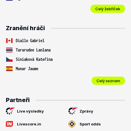
Celý žebříček
Zranění hráči
Diallo Gabriel
Tararudee Lanlana
Siniaková Kateřina
Munar Jaume
Celý seznam
Partneři
Live výsledky
Zprávy
Livescore.in
Sport odds