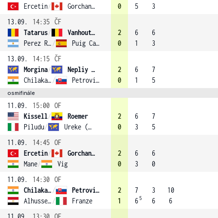
Ercetin
/
Gorchanyuk
0
5
3
13.09.
14:35
ČF
Tatarus
/
Vanhoutte
2
6
6
Perez Rojas
/
Puig Caballero
0
1
3
13.09.
14:15
ČF
Morgina
/
Nepliy (2)
2
6
7
Chilakalapudi
/
Petrovicka
0
1
5
osmifinále
11.09.
15:00
OF
Kissell
/
Roemer
2
6
7
Piludu
/
Ureke (4)
0
3
5
11.09.
14:45
OF
Ercetin
/
Gorchanyuk
2
6
6
Mane
/
Vig
0
3
0
11.09.
14:30
OF
Chilakalapudi
/
Petrovicka
2
7
3
10
5
Alhussein Abdel Aziz
/
Franze
1
6
6
6
11.09.
13:30
OF