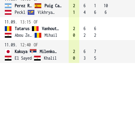
Perez Rojas
/
Puig Caballero
2
6
1
10
Peckl
/
Vikhryanova
1
4
6
6
11.09.
13:15
OF
Tatarus
/
Vanhoutte
2
6
6
Abou Zekri
/
Mihail
0
2
2
11.09.
12:40
OF
Kakuya
/
Milenkovic
2
6
7
El Sayed
/
Khalil
0
3
5