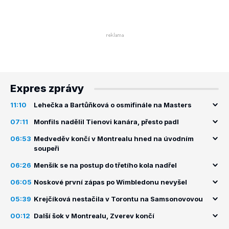
Expres zprávy
11:10
Lehečka a Bartůňková o osmifinále na Masters
07:11
Monfils nadělil Tienovi kanára, přesto padl
06:53
Medveděv končí v Montrealu hned na úvodním
soupeři
06:26
Menšík se na postup do třetího kola nadřel
06:05
Noskové první zápas po Wimbledonu nevyšel
05:39
Krejčíková nestačila v Torontu na Samsonovovou
00:12
Další šok v Montrealu, Zverev končí