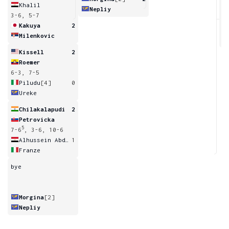
Khalil
Nepliy
3-6, 5-7
5
Kakuya
2
Milenkovic
Kissell
2
Roemer
6-3, 7-5
Piludu
[4]
0
Ureke
Chilakalapudi
2
Petrovicka
5
7-6
, 3-6, 10-6
Alhussein Abdel Aziz
1
Franze
bye
Morgina
[2]
Nepliy