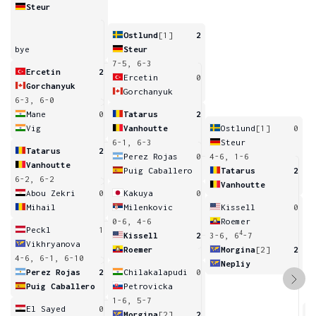
Steur
Ostlund
[1]
2
bye
Steur
7-5, 6-3
Ercetin
2
Ercetin
0
Gorchanyuk
Gorchanyuk
6-3, 6-0
Mane
0
Tatarus
2
Vig
Vanhoutte
Ostlund
[1]
0
6-1, 6-3
Steur
Tatarus
2
Perez Rojas
0
4-6, 1-6
Vanhoutte
Puig Caballero
Tatarus
2
6-2, 6-2
Vanhoutte
Abou Zekri
0
Kakuya
0
Mihail
Milenkovic
Kissell
0
0-6, 4-6
Roemer
Peckl
1
4
Kissell
2
3-6, 6
-7
Vikhryanova
Roemer
Morgina
[2]
2
4-6, 6-1, 6-10
Nepliy
Perez Rojas
2
Chilakalapudi
0
Puig Caballero
Petrovicka
1-6, 5-7
El Sayed
0
Morgina
[2]
2