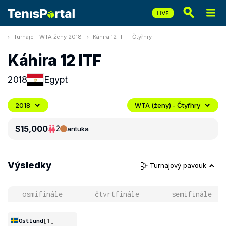
Turnaje - WTA ženy 2018
Káhira 12 ITF - Čtyřhry
Káhira 12 ITF
2018
Egypt
2018
WTA (ženy) - Čtyřhry
$15,000
Ž
antuka
Výsledky
Turnajový pavouk
osmifinále
čtvrtfinále
semifinále
Ostlund
[1]