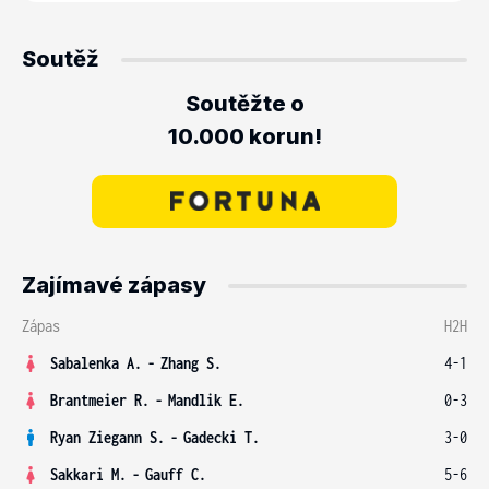
Soutěž
Soutěžte o
10.000 korun!
Zajímavé zápasy
Zápas
H2H
Sabalenka A.
-
Zhang S.
4-1
Brantmeier R.
-
Mandlik E.
0-3
Ryan Ziegann S.
-
Gadecki T.
3-0
Sakkari M.
-
Gauff C.
5-6