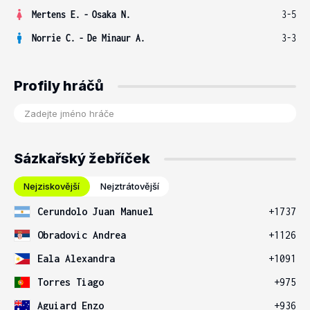
Mertens E.
-
Osaka N.
3-5
Norrie C.
-
De Minaur A.
3-3
Profily hráčů
Sázkařský žebříček
Nejziskovější
Nejztrátovější
Cerundolo Juan Manuel
+1737
Obradovic Andrea
+1126
Eala Alexandra
+1091
Torres Tiago
+975
Aguiard Enzo
+936