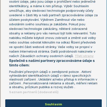
osobní údaje, jako jsou údaje o prohlížení nebo jedinečné
Žebříček WTA (ženy)
French Open
identifikátory, a máme k nim přístup. Výběr Souhlasím
umožňuje, aby sledovací technologie podporovaly účely
Sázkařský žebříček
Wimbledon
uvedené v části My a naši partneři zpracováváme údaje za
US Open
účelem poskytování. Výběrem Zamítnout vše nebo
odvoláním svého souhlasu je zakážete. Pokud jsou
Turnaj mistrů
sledovací technologie zakázány, některé zobrazené
Turnaj mistryň
obsahy a reklamy pro vás nemusí být tolik relevantní. Tuto
Aktualní trendy
nabídku můžete kdykoli znovu zobrazit a změnit své volby
nebo souhlas odvolat kliknutím na odkaz Řízení předvoleb
ve spodní části webové stránky. Vaše volby se projeví v
Fotbalové přestupy
našem Internetová stránka. Další podrobnosti naleznete v
Livesport Daily
našich Zásadách ochrany osobních údajů.
Třetí strany
Společně s našimi partnery zpracováváme údaje s
LS Prague Open
tímto cílem:
Používání přesných údajů o zeměpisné poloze . Aktivní
vyhledávání identifikačních údajů v rámci specifických
vlastností zařízení . Ukládání a/nebo přístup k informacím v
Podmínky užití
Nastavení soukromí
zařízení . Personalizovaná reklama a obsah, měření reklam
GDPR a žurnalistika
Reklama
a obsahu, průzkum publika a rozvoj služeb .
Informace o zpracování osobních
Kontakt
Seznam partnerů (dodavatelů)
údajů
Tiráž
Souhlasím