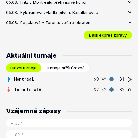
05.08.
Fritz v Montrealu překvapivě končí
05.08.
Rybakinová zvládla bitvu s Kasatkinovou
05.08.
Pegulaová v Torontu začala obratem
Další expres zprávy
Aktuální turnaje
Hlavní turnaje
Turnaje nižší úrovně
Montreal
$9.4M
31
Toronto WTA
$7.4M
32
Vzájemné zápasy