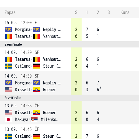
Zápas
S
1
2
3
Kurs
15.09.
12:00
F
Morgina
/
Nepliy (2)
2
7
6
Tatarus
/
Vanhoutte
0
5
1
semifinále
14.09.
14:30
SF
Tatarus
/
Vanhoutte
2
6
6
Ostlund
/
Steur (1)
0
4
1
14.09.
14:30
SF
Morgina
/
Nepliy (2)
2
6
7
4
Kissell
/
Roemer
0
3
6
čtvrtfinále
13.09.
14:55
ČF
Kissell
/
Roemer
2
6
6
Kakuya
/
Milenkovic
0
0
4
13.09.
14:45
ČF
Ostlund
/
Steur (1)
2
7
6