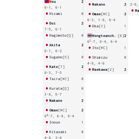
Hsu
2
Nakano
2
2-6,
6-1, 6-1
M
Hisami
0
Omae
[WC]
2
6-3, 1-6, 6-4
Doi
2
Oka
[3]
1
7-5, 6-1
Hagimoto
[Q]
0
Wongteanchai
[6]
2
2
6
-7, 6-4, 6-4
Akita
2
Ito
[WC]
1
6-1, 6-2
Sugano
[5]
0
Shimizu
0
4-6, 4-6
Kato
[7]
2
Maekawa
[2]
2
6-3, 7-5
Taira
[WC]
0
Kurata
[Q]
0
3-6, 5-7
Nakano
2
Omae
[WC]
2
4
6
-7, 6-4, 6-4
Inoue
1
Kitazaki
0
4-6, 2-6