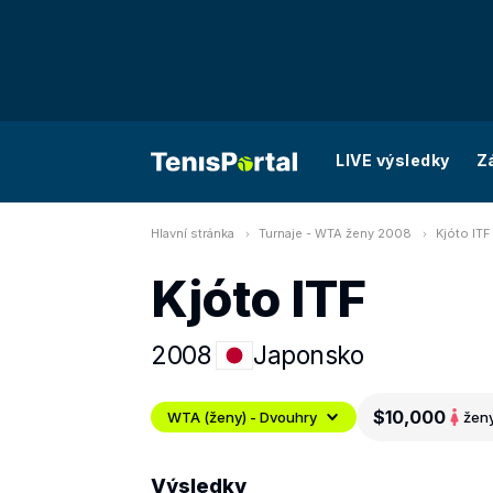
LIVE výsledky
Z
Hlavní stránka
Turnaje - WTA ženy 2008
Kjóto ITF
Kjóto ITF
2008
Japonsko
$10,000
WTA (ženy) - Dvouhry
žen
Výsledky