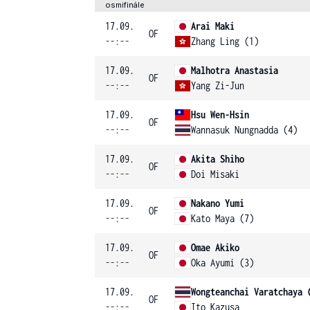
osmifinále
17.09.
Arai Maki
OF
--:--
Zhang Ling (1)
17.09.
Malhotra Anastasia
OF
--:--
Yang Zi-Jun
17.09.
Hsu Wen-Hsin
OF
--:--
Wannasuk Nungnadda (4)
17.09.
Akita Shiho
OF
--:--
Doi Misaki
17.09.
Nakano Yumi
OF
--:--
Kato Maya (7)
17.09.
Omae Akiko
OF
--:--
Oka Ayumi (3)
17.09.
Wongteanchai Varatchaya 
OF
--:--
Ito Kazusa