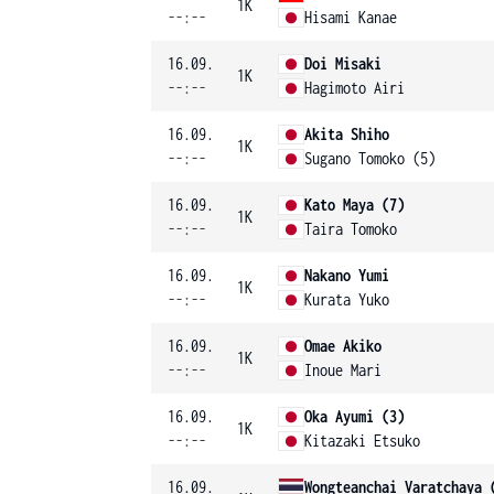
1K
--:--
Hisami Kanae
16.09.
Doi Misaki
1K
--:--
Hagimoto Airi
16.09.
Akita Shiho
1K
--:--
Sugano Tomoko (5)
16.09.
Kato Maya (7)
1K
--:--
Taira Tomoko
16.09.
Nakano Yumi
1K
--:--
Kurata Yuko
16.09.
Omae Akiko
1K
--:--
Inoue Mari
16.09.
Oka Ayumi (3)
1K
--:--
Kitazaki Etsuko
16.09.
Wongteanchai Varatchaya 