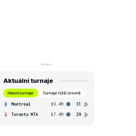
Aktuální turnaje
Hlavní turnaje
Turnaje nižší úrovně
Montreal
$9.4M
31
Toronto WTA
$7.4M
29