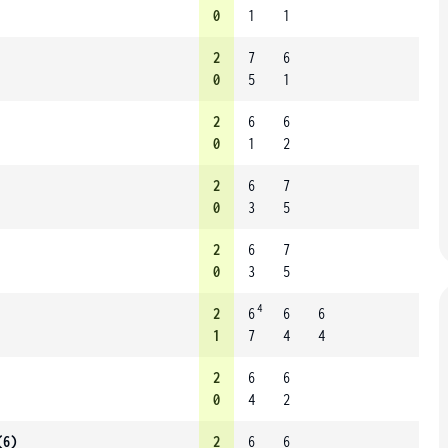
0
1
1
2
7
6
0
5
1
2
6
6
0
1
2
2
6
7
0
3
5
2
6
7
0
3
5
4
2
6
6
6
1
7
4
4
2
6
6
0
4
2
(6)
2
6
6