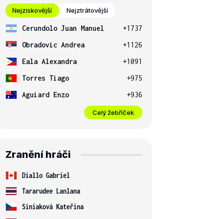
Nejziskovější
Nejztrátovější
Cerundolo Juan Manuel
+1737
Obradovic Andrea
+1126
Eala Alexandra
+1091
Torres Tiago
+975
Aguiard Enzo
+936
Celý žebříček
Zranění hráči
Diallo Gabriel
Tararudee Lanlana
Siniaková Kateřina