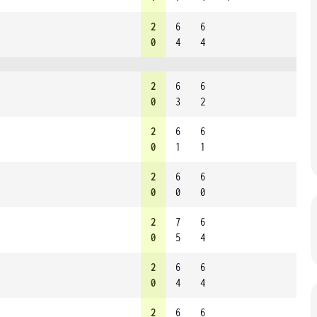
2
6
6
0
4
4
2
6
6
0
3
2
2
6
6
0
1
1
2
6
6
0
0
0
2
7
6
0
5
4
2
6
6
0
4
4
2
6
6