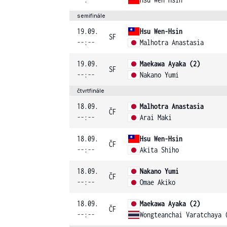
semifinále
19.09.
Hsu Wen-Hsin
SF
--:--
Malhotra Anastasia
19.09.
Maekawa Ayaka (2)
SF
--:--
Nakano Yumi
čtvrtfinále
18.09.
Malhotra Anastasia
ČF
--:--
Arai Maki
18.09.
Hsu Wen-Hsin
ČF
--:--
Akita Shiho
18.09.
Nakano Yumi
ČF
--:--
Omae Akiko
18.09.
Maekawa Ayaka (2)
ČF
--:--
Wongteanchai Varatchaya 