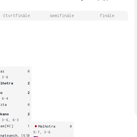
čtvrtfinále
semifinále
finále
rai
0
 3-6
alhotra
2
su
2
 6-4
kita
0
akano
2
 3-6, 6-3
mae
[WC]
1
Malhotra
0
5-7, 3-6
Wongteanchai
[6]
0