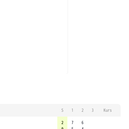
S
1
2
3
Kurs
2
7
6
0
5
4