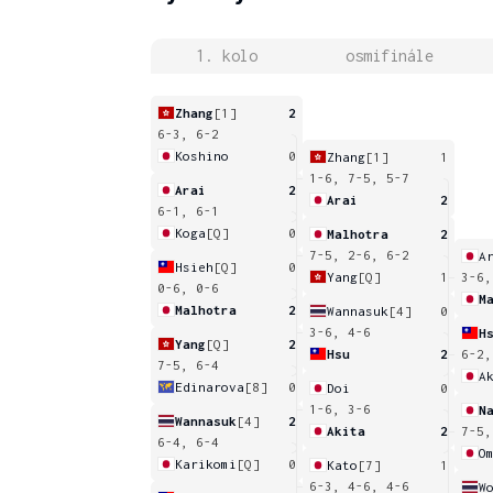
1. kolo
osmifinále
Zhang
[1]
2
6-3, 6-2
Koshino
0
Zhang
[1]
1
1-6, 7-5, 5-7
Arai
2
Arai
2
6-1, 6-1
Koga
[Q]
0
Malhotra
2
7-5, 2-6, 6-2
A
Hsieh
[Q]
0
Yang
[Q]
1
3-6,
0-6, 0-6
M
Malhotra
2
Wannasuk
[4]
0
3-6, 4-6
H
Yang
[Q]
2
Hsu
2
6-2,
7-5, 6-4
A
Edinarova
[8]
0
Doi
0
1-6, 3-6
N
Wannasuk
[4]
2
Akita
2
7-5,
6-4, 6-4
O
Karikomi
[Q]
0
Kato
[7]
1
6-3, 4-6, 4-6