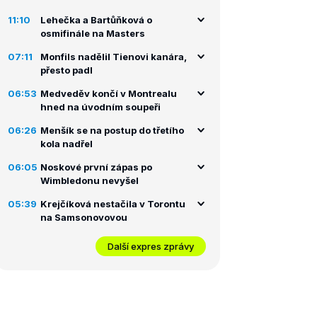
11:10
Lehečka a Bartůňková o
osmifinále na Masters
07:11
Monfils nadělil Tienovi kanára,
přesto padl
06:53
Medveděv končí v Montrealu
hned na úvodním soupeři
06:26
Menšík se na postup do třetího
kola nadřel
06:05
Noskové první zápas po
Wimbledonu nevyšel
05:39
Krejčíková nestačila v Torontu
na Samsonovovou
Další expres zprávy