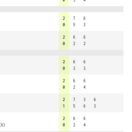
2
7
6
0
5
3
2
6
6
0
2
2
2
6
6
0
3
3
2
6
6
0
2
4
2
7
3
6
1
5
6
3
2
6
6
(6)
0
2
4