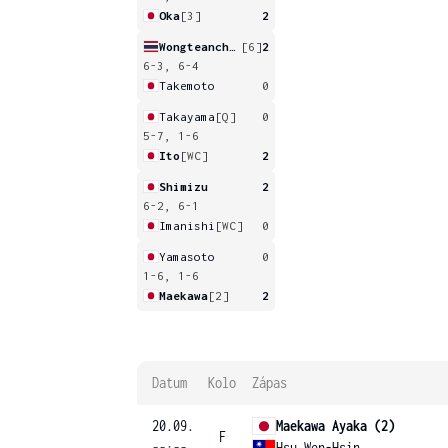
Oka
[3]
2
Wongteanchai
[6]
2
6-3, 6-4
Takemoto
0
Takayama
[Q]
0
5-7, 1-6
Ito
[WC]
2
Shimizu
2
6-2, 6-1
Imanishi
[WC]
0
Yamasoto
0
1-6, 1-6
Maekawa
[2]
2
Datum
Kolo
Zápas
20.09.
Maekawa Ayaka (2)
F
--:--
Hsu Wen-Hsin