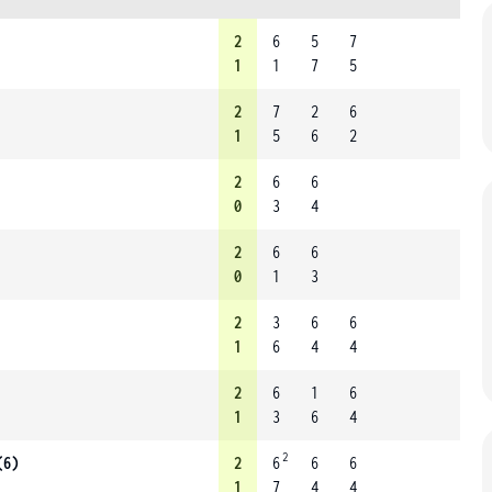
2
6
5
7
1
1
7
5
2
7
2
6
1
5
6
2
2
6
6
0
3
4
2
6
6
0
1
3
2
3
6
6
1
6
4
4
2
6
1
6
1
3
6
4
2
(6)
2
6
6
6
1
7
4
4