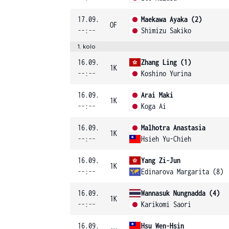
17.09.
Maekawa Ayaka (2)
OF
--:--
Shimizu Sakiko
1. kolo
16.09.
Zhang Ling (1)
1K
--:--
Koshino Yurina
16.09.
Arai Maki
1K
--:--
Koga Ai
16.09.
Malhotra Anastasia
1K
--:--
Hsieh Yu-Chieh
16.09.
Yang Zi-Jun
1K
--:--
Edinarova Margarita (8)
16.09.
Wannasuk Nungnadda (4)
1K
--:--
Karikomi Saori
16.09.
Hsu Wen-Hsin