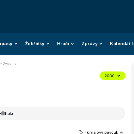
ápasy
Žebříčky
Hráči
Zprávy
Kalendář t
 - Dvouhry
2008
y
hala
Turnajový pavouk