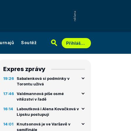
urnajů
Soutěž
Přihlášení
Expres zprávy
19:26
Sabalenková si podmínky v
Torontu užívá
17:46
Valdmannová píše osmé
vítězství v řadě
16:14
Laboutková i Alena Kovačková v
Lipsku postupují
14:01
Knutsonová je ve Varšavě v
semifinále