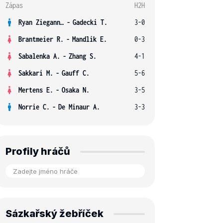
Zápas
H2H
Ryan Ziegann S.
-
Gadecki T.
3-0
Brantmeier R.
-
Mandlik E.
0-3
Sabalenka A.
-
Zhang S.
4-1
Sakkari M.
-
Gauff C.
5-6
Mertens E.
-
Osaka N.
3-5
Norrie C.
-
De Minaur A.
3-3
Profily hráčů
Sázkařský žebříček