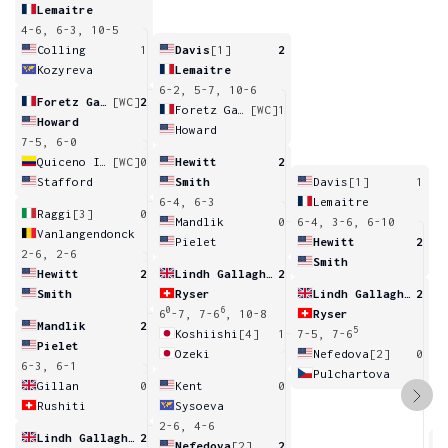
Lemaitre
4-6, 6-3, 10-5
Colling
1
Davis
[1]
2
Kozyreva
Lemaitre
6-2, 5-7, 10-6
Foretz Gacon
[WC]
2
Foretz Gacon
[WC]
1
Howard
Howard
7-5, 6-0
Quiceno Ibarguen
[WC]
0
Hewitt
2
Stafford
Smith
Davis
[1]
1
6-4, 6-3
Lemaitre
Raggi
[3]
0
Mandlik
0
6-4, 3-6, 6-10
Vanlangendonck
Pielet
Hewitt
2
2-6, 2-6
Smith
Hewitt
2
Lindh Gallagher
2
Smith
Ryser
Lindh Gallagher
2
0
6
6
-7, 7-6
, 10-8
Ryser
Mandlik
2
5
Koshiishi
[4]
1
7-5, 7-6
Pielet
Ozeki
Nefedova
[2]
0
6-3, 6-1
Pulchartova
Gillan
0
Kent
0
Rushiti
Sysoeva
2-6, 4-6
Lindh Gallagher
2
Nefedova
[2]
2