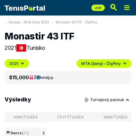
Turnaje - WTA ženy 2021
Monastir 43 ITF - Čtyřhry
Monastir 43 ITF
2021
Tunisko
2021
WTA (ženy) - Čtyřhry
$15,000
Ž
tvrdý p.
Výsledky
Turnajový pavouk
osmifinále
čtvrtfinále
semifinále
Davis
[1]
2