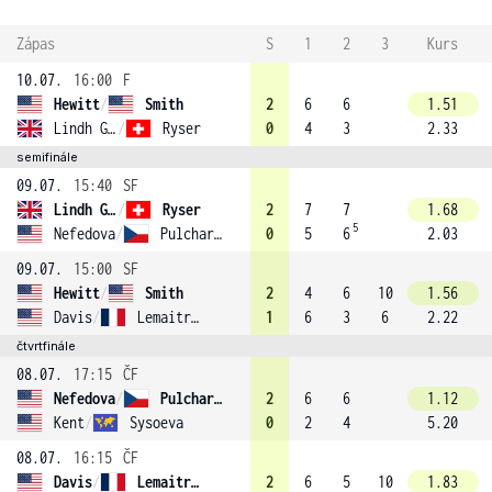
Zápas
S
1
2
3
Kurs
10.07.
16:00
F
Hewitt
/
Smith
2
6
6
1.51
Lindh Gallagher
/
Ryser
0
4
3
2.33
semifinále
09.07.
15:40
SF
Lindh Gallagher
/
Ryser
2
7
7
1.68
5
Nefedova
/
Pulchartova (2)
0
5
6
2.03
09.07.
15:00
SF
Hewitt
/
Smith
2
4
6
10
1.56
Davis
/
Lemaitre (1)
1
6
3
6
2.22
čtvrtfinále
08.07.
17:15
ČF
Nefedova
/
Pulchartova (2)
2
6
6
1.12
Kent
/
Sysoeva
0
2
4
5.20
08.07.
16:15
ČF
Davis
/
Lemaitre (1)
2
6
5
10
1.83