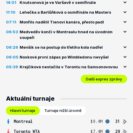
14:01
Knutsonová je ve Varšavě v semifinále
11:10
Lehečka a Bartůňková o osmifinále na Masters
07:11
Monfils nadělil Tienovi kanára, přesto padl
06:53
Medveděv končí v Montrealu hned na úvodním
soupeři
06:26
Menšík se na postup do třetího kola nadřel
06:05
Noskové první zápas po Wimbledonu nevyšel
05:39
Krejčíková nestačila v Torontu na Samsonovovou
Další expres zprávy
Aktuální turnaje
Hlavní turnaje
Turnaje nižší úrovně
Montreal
$9.4M
31
Toronto WTA
$7.4M
29