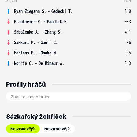
Zápas
H2H
Ryan Ziegann S.
-
Gadecki T.
3-0
Brantmeier R.
-
Mandlik E.
0-3
Sabalenka A.
-
Zhang S.
4-1
Sakkari M.
-
Gauff C.
5-6
Mertens E.
-
Osaka N.
3-5
Norrie C.
-
De Minaur A.
3-3
Profily hráčů
Sázkařský žebříček
Nejziskovější
Nejztrátovější