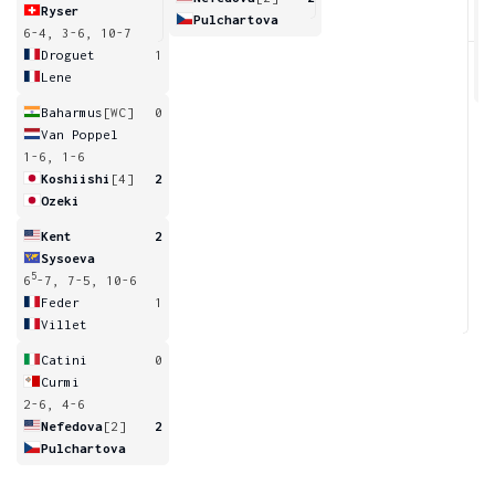
Ryser
Pulchartova
6-4, 3-6, 10-7
6
Droguet
1
Lene
Baharmus
[WC]
0
Van Poppel
1-6, 1-6
Koshiishi
[4]
2
Ozeki
Kent
2
Sysoeva
5
6
-7, 7-5, 10-6
Feder
1
Villet
Catini
0
Curmi
2-6, 4-6
Nefedova
[2]
2
Pulchartova