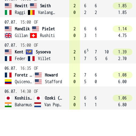
Hewitt
/
Smith
2
6
6
1.85
Raggi
/
Vanlangendonck (3)
0
2
2
1.85
07.07.
15:00
OF
Mandlik
/
Pielet
2
6
6
1.14
Gillan
/
Rushiti
0
3
1
4.75
07.07.
15:00
OF
5
Kent
/
Sysoeva
2
6
7
10
1.39
Feder
/
Villet
1
7
5
6
2.70
06.07.
16:35
OF
Foretz Gacon
/
Howard
2
7
6
1.08
Quiceno Ibarguen
/
Stafford
0
5
0
6.00
06.07.
14:30
OF
Koshiishi
/
Ozeki (4)
2
6
6
1.06
Baharmus
/
Van Poppel
0
1
1
6.80