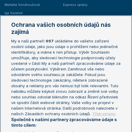
Markéta Vondroušová
Express zprávy
Iga Swiatek
Marie Bouzková
Ochrana vašich osobních údajů nás
Žebříčky
Kalendář turnajů
zajímá
My a naši partneři
997
ukládáme do vašeho zařízení
Žebříček ATP (muži)
Australian Open
osobní údaje, jako jsou údaje o prohlížení nebo jedinečné
Žebříček WTA (ženy)
French Open
identifikátory, a máme k nim přístup. Výběr Souhlasím
umožňuje, aby sledovací technologie podporovaly účely
Sázkařský žebříček
Wimbledon
uvedené v části My a naši partneři zpracováváme údaje za
US Open
účelem poskytování. Výběrem Zamítnout vše nebo
odvoláním svého souhlasu je zakážete. Pokud jsou
Turnaj mistrů
sledovací technologie zakázány, některé zobrazené
Turnaj mistryň
obsahy a reklamy pro vás nemusí být tolik relevantní. Tuto
Aktualní trendy
nabídku můžete kdykoli znovu zobrazit a změnit své volby
nebo souhlas odvolat kliknutím na odkaz Řízení předvoleb
ve spodní části webové stránky. Vaše volby se projeví v
Fotbalové přestupy
našem Internetová stránka. Další podrobnosti naleznete v
Livesport Daily
našich Zásadách ochrany osobních údajů.
Třetí strany
Společně s našimi partnery zpracováváme údaje s
LS Prague Open
tímto cílem: