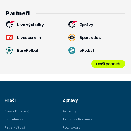
Partneři
Live výsledky
Zprávy
Livescore.in
Sport odds
EuroFotbal
eFotbal
Další partneři
Hráči
Zprávy
Novak Djokovič
Aktuality
Jiří Lehečka
Tenisová Previews
Petra Kvitová
Rozhovory