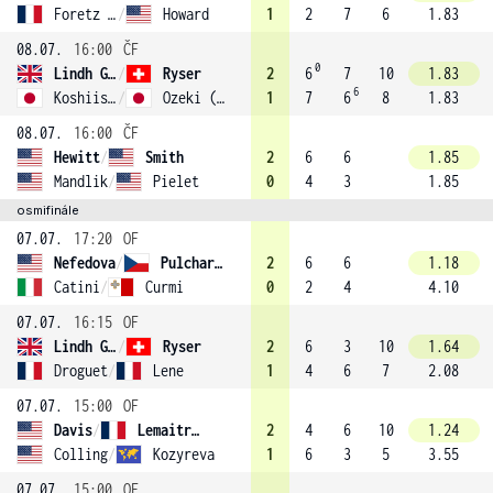
Foretz Gacon
/
Howard
1
2
7
6
1.83
08.07.
16:00
ČF
0
Lindh Gallagher
/
Ryser
2
6
7
10
1.83
6
Koshiishi
/
Ozeki (4)
1
7
6
8
1.83
08.07.
16:00
ČF
Hewitt
/
Smith
2
6
6
1.85
Mandlik
/
Pielet
0
4
3
1.85
osmifinále
07.07.
17:20
OF
Nefedova
/
Pulchartova (2)
2
6
6
1.18
Catini
/
Curmi
0
2
4
4.10
07.07.
16:15
OF
Lindh Gallagher
/
Ryser
2
6
3
10
1.64
Droguet
/
Lene
1
4
6
7
2.08
07.07.
15:00
OF
Davis
/
Lemaitre (1)
2
4
6
10
1.24
Colling
/
Kozyreva
1
6
3
5
3.55
07.07.
15:00
OF