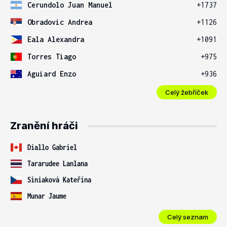
Cerundolo Juan Manuel
+1737
Obradovic Andrea
+1126
Eala Alexandra
+1091
Torres Tiago
+975
Aguiard Enzo
+936
Celý žebříček
Zranění hráči
Diallo Gabriel
Tararudee Lanlana
Siniaková Kateřina
Munar Jaume
Celý seznam