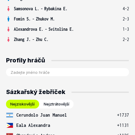
Samsonova L.
-
Rybakina E.
4-2
Fomin S.
-
Zhukov M.
2-3
Alexandrova E.
-
Svitolina E.
1-3
Zhang J.
-
Zhu C.
2-2
Profily hráčů
Sázkařský žebříček
Nejziskovější
Nejztrátovější
Cerundolo Juan Manuel
+1737
Eala Alexandra
+1131