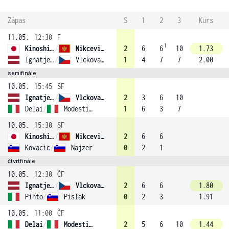
Zápas
S
1
2
3
Kurs
11.05.
12:30
F
1
Kinoshita
/
Nikcevic (4)
2
6
6
10
1.73
Ignatjeva
/
Vlckova (2)
1
4
7
7
2.00
semifinále
10.05.
15:45
SF
Ignatjeva
/
Vlckova (2)
2
3
6
10
Delai
/
Modesti (3)
1
6
3
7
10.05.
15:30
SF
Kinoshita
/
Nikcevic (4)
2
6
6
Kovacic
/
Najzer
0
2
1
čtvrtfinále
10.05.
12:30
ČF
Ignatjeva
/
Vlckova (2)
2
6
6
1.80
Pinto
/
Pislak
0
2
3
1.91
10.05.
11:00
ČF
Delai
/
Modesti (3)
2
5
6
10
1.44