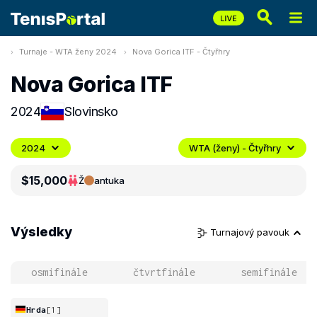
Turnaje - WTA ženy 2024
Nova Gorica ITF - Čtyřhry
Nova Gorica ITF
2024
Slovinsko
2024
WTA (ženy) - Čtyřhry
$15,000
Ž
antuka
Výsledky
Turnajový pavouk
osmifinále
čtvrtfinále
semifinále
Hrda
[1]