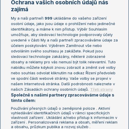
Ochrana vašich osobních údajů nás
Žebříčky
Kalendář turnajů
zajímá
My a naši partneři
999
ukládáme do vašeho zařízení
Žebříček ATP (muži)
Australian Open
osobní údaje, jako jsou údaje o prohlížení nebo jedinečné
Žebříček WTA (ženy)
French Open
identifikátory, a máme k nim přístup. Výběr Souhlasím
umožňuje, aby sledovací technologie podporovaly účely
Sázkařský žebříček
Wimbledon
uvedené v části My a naši partneři zpracováváme údaje za
US Open
účelem poskytování. Výběrem Zamítnout vše nebo
odvoláním svého souhlasu je zakážete. Pokud jsou
Turnaj mistrů
sledovací technologie zakázány, některé zobrazené
Turnaj mistryň
obsahy a reklamy pro vás nemusí být tolik relevantní. Tuto
Aktualní trendy
nabídku můžete kdykoli znovu zobrazit a změnit své volby
nebo souhlas odvolat kliknutím na odkaz Řízení předvoleb
ve spodní části webové stránky. Vaše volby se projeví v
Fotbalové přestupy
našem Internetová stránka. Další podrobnosti naleznete v
Livesport Daily
našich Zásadách ochrany osobních údajů.
Třetí strany
Společně s našimi partnery zpracováváme údaje s
LS Prague Open
tímto cílem:
Používání přesných údajů o zeměpisné poloze . Aktivní
vyhledávání identifikačních údajů v rámci specifických
vlastností zařízení . Ukládání a/nebo přístup k informacím v
Podmínky užití
Nastavení soukromí
zařízení . Personalizovaná reklama a obsah, měření reklam
GDPR a žurnalistika
Reklama
a obsahu, průzkum publika a rozvoj služeb .
Informace o zpracování osobních