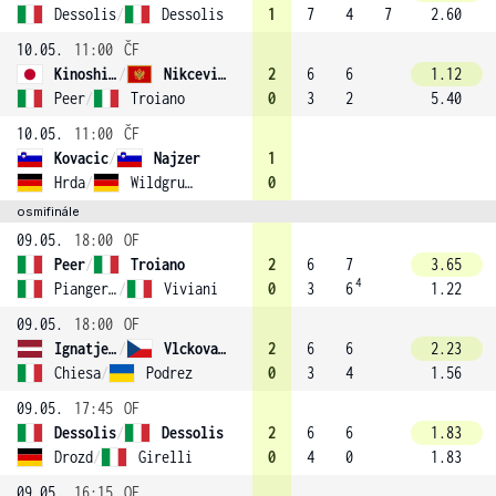
Dessolis
/
Dessolis
1
7
4
7
2.60
10.05.
11:00
ČF
Kinoshita
/
Nikcevic (4)
2
6
6
1.12
Peer
/
Troiano
0
3
2
5.40
10.05.
11:00
ČF
Kovacic
/
Najzer
1
Hrda
/
Wildgruber (1)
0
osmifinále
09.05.
18:00
OF
Peer
/
Troiano
2
6
7
3.65
4
Piangerelli
/
Viviani
0
3
6
1.22
09.05.
18:00
OF
Ignatjeva
/
Vlckova (2)
2
6
6
2.23
Chiesa
/
Podrez
0
3
4
1.56
09.05.
17:45
OF
Dessolis
/
Dessolis
2
6
6
1.83
Drozd
/
Girelli
0
4
0
1.83
09.05.
16:15
OF