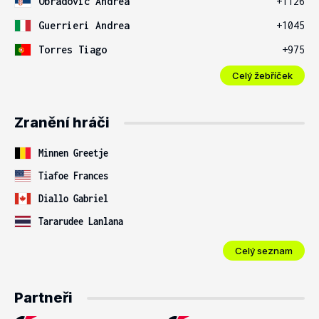
Obradovic Andrea
+1126
Guerrieri Andrea
+1045
Torres Tiago
+975
Celý žebříček
Zranění hráči
Minnen Greetje
Tiafoe Frances
Diallo Gabriel
Tararudee Lanlana
Celý seznam
Partneři