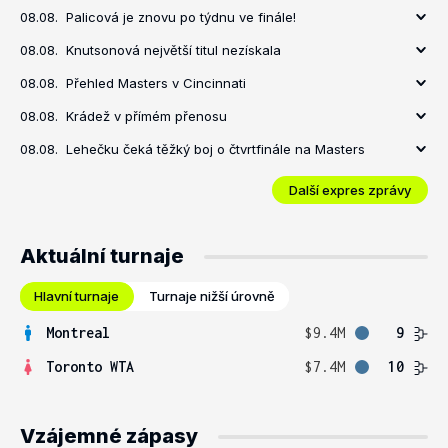
08.08.
Palicová je znovu po týdnu ve finále!
08.08.
Knutsonová největší titul nezískala
08.08.
Přehled Masters v Cincinnati
08.08.
Krádež v přímém přenosu
08.08.
Lehečku čeká těžký boj o čtvrtfinále na Masters
Další expres zprávy
Aktuální turnaje
Hlavní turnaje
Turnaje nižší úrovně
Montreal
$9.4M
9
Toronto WTA
$7.4M
10
Vzájemné zápasy