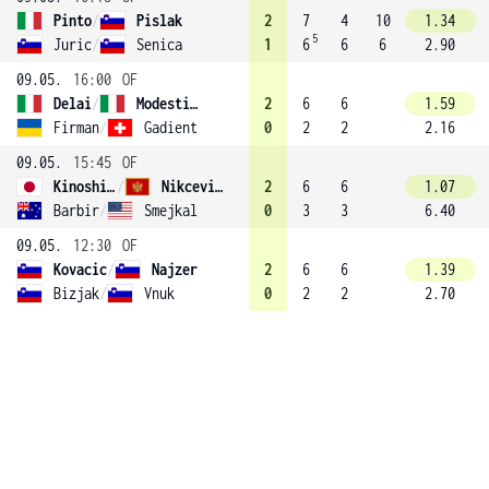
Pinto
/
Pislak
2
7
4
10
1.34
5
Juric
/
Senica
1
6
6
6
2.90
09.05.
16:00
OF
Delai
/
Modesti (3)
2
6
6
1.59
Firman
/
Gadient
0
2
2
2.16
09.05.
15:45
OF
Kinoshita
/
Nikcevic (4)
2
6
6
1.07
Barbir
/
Smejkal
0
3
3
6.40
09.05.
12:30
OF
Kovacic
/
Najzer
2
6
6
1.39
Bizjak
/
Vnuk
0
2
2
2.70