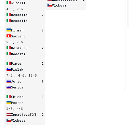
Girelli
Vlckova
4-6, 0-6
6
Dessolis
2
Dessolis
Firman
0
Gadient
2-6, 2-6
Delai
[3]
2
Modesti
Pinto
2
Pislak
5
7-6
, 4-6, 10-6
Juric
1
Senica
Chiesa
0
Podrez
3-6, 4-6
Ignatjeva
[2]
2
Vlckova