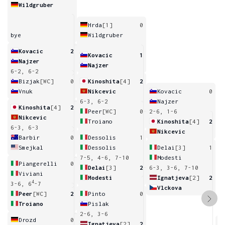
Wildgruber
Hrda
[1]
0
bye
Wildgruber
Kovacic
2
Kovacic
1
Najzer
Najzer
6-2, 6-2
Bizjak
[WC]
0
Kinoshita
[4]
2
Vnuk
Nikcevic
Kovacic
0
6-3, 6-2
Najzer
Kinoshita
[4]
2
Peer
[WC]
0
2-6, 1-6
Nikcevic
Troiano
Kinoshita
[4]
2
6-3, 6-3
Nikcevic
Barbir
0
Dessolis
1
Smejkal
Dessolis
Delai
[3]
1
7-5, 4-6, 7-10
Modesti
Piangerelli
0
Delai
[3]
2
6-3, 3-6, 7-10
Viviani
Modesti
Ignatjeva
[2]
2
4
3-6, 6
-7
Vlckova
Peer
[WC]
2
Pinto
0
Troiano
Pislak
2-6, 3-6
Drozd
0
Ignatjeva
[2]
2