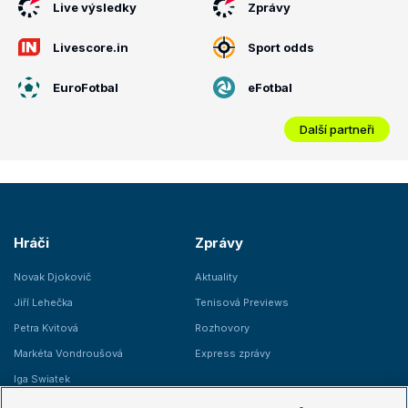
Live výsledky
Zprávy
Livescore.in
Sport odds
EuroFotbal
eFotbal
Další partneři
Hráči
Zprávy
Novak Djokovič
Aktuality
Jiří Lehečka
Tenisová Previews
Petra Kvitová
Rozhovory
Markéta Vondroušová
Express zprávy
Iga Swiatek
Marie Bouzková