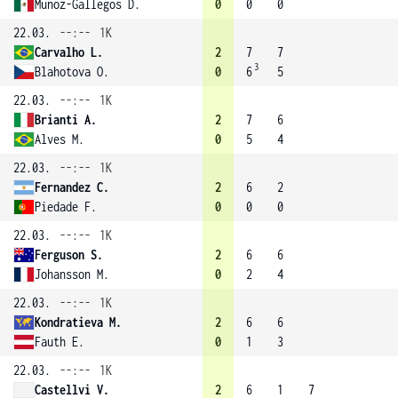
Munoz-Gallegos D.
0
0
0
22.03.
--:--
1K
Carvalho L.
2
7
7
3
Blahotova O.
0
6
5
22.03.
--:--
1K
Brianti A.
2
7
6
Alves M.
0
5
4
22.03.
--:--
1K
Fernandez C.
2
6
2
Piedade F.
0
0
0
22.03.
--:--
1K
Ferguson S.
2
6
6
Johansson M.
0
2
4
22.03.
--:--
1K
Kondratieva M.
2
6
6
Fauth E.
0
1
3
22.03.
--:--
1K
Castellvi V.
2
6
1
7