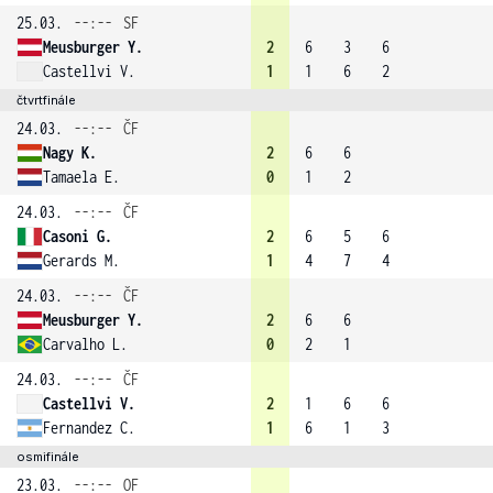
25.03.
--:--
SF
Meusburger Y.
2
6
3
6
Castellvi V.
1
1
6
2
čtvrtfinále
24.03.
--:--
ČF
Nagy K.
2
6
6
Tamaela E.
0
1
2
24.03.
--:--
ČF
Casoni G.
2
6
5
6
Gerards M.
1
4
7
4
24.03.
--:--
ČF
Meusburger Y.
2
6
6
Carvalho L.
0
2
1
24.03.
--:--
ČF
Castellvi V.
2
1
6
6
Fernandez C.
1
6
1
3
osmifinále
23.03.
--:--
OF