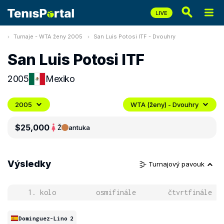
Turnaje - WTA ženy 2005
San Luis Potosi ITF - Dvouhry
San Luis Potosi ITF
2005
Mexiko
2005
WTA (ženy) - Dvouhry
$25,000
Ž
antuka
Výsledky
Turnajový pavouk
1. kolo
osmifinále
čtvrtfinále
Dominguez-Lino
2