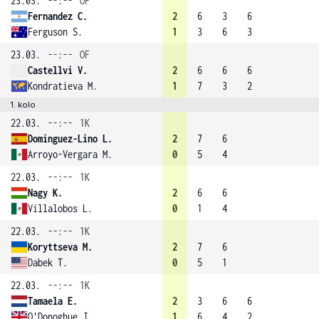
23.03.
--:--
OF
Fernandez C.
2
6
3
6
Ferguson S.
1
3
6
3
23.03.
--:--
OF
Castellvi V.
2
6
6
6
Kondratieva M.
1
7
3
2
1. kolo
22.03.
--:--
1K
Dominguez-Lino L.
2
7
6
Arroyo-Vergara M.
0
5
4
22.03.
--:--
1K
Nagy K.
2
6
6
Villalobos L.
0
1
4
22.03.
--:--
1K
Koryttseva M.
2
7
6
Dabek T.
0
5
1
22.03.
--:--
1K
Tamaela E.
2
3
6
6
O'Donoghue J.
1
6
4
2