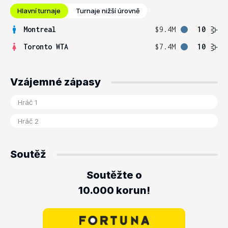
Hlavní turnaje
Turnaje nižší úrovně
Montreal
$9.4M
10
Toronto WTA
$7.4M
10
Vzájemné zápasy
Soutěž
Soutěžte o
10.000 korun!