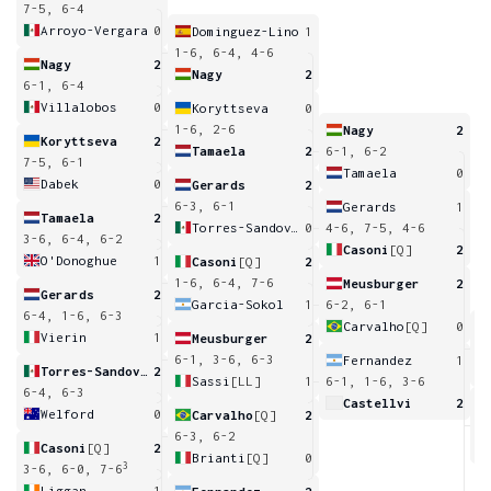
7-5, 6-4
Arroyo-Vergara
0
Dominguez-Lino
1
1-6, 6-4, 4-6
Nagy
2
Nagy
2
6-1, 6-4
Villalobos
0
Koryttseva
0
1-6, 2-6
Nagy
2
Koryttseva
2
Tamaela
2
6-1, 6-2
7-5, 6-1
Tamaela
0
Dabek
0
Gerards
2
6-3, 6-1
Gerards
1
Tamaela
2
Torres-Sandoval
0
4-6, 7-5, 4-6
3-6, 6-4, 6-2
Casoni
[Q]
2
O'Donoghue
1
Casoni
[Q]
2
1-6, 6-4, 7-6
Meusburger
2
Gerards
2
Garcia-Sokol
1
6-2, 6-1
6-4, 1-6, 6-3
Carvalho
[Q]
0
Vierin
1
Meusburger
2
6
6-1, 3-6, 6-3
Fernandez
1
Torres-Sandoval
2
Sassi
[LL]
1
6-1, 1-6, 3-6
6-4, 6-3
Castellvi
2
Welford
0
Carvalho
[Q]
2
6
6-3, 6-2
Casoni
[Q]
2
Brianti
[Q]
0
3
3-6, 6-0, 7-6
Liggan
1