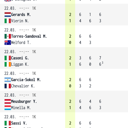
22.03.
--:--
1K
Gerards M.
2
6
1
6
Vierin N.
1
4
6
3
22.03.
--:--
1K
Torres-Sandoval M.
2
6
6
Welford T.
0
4
3
22.03.
--:--
1K
Casoni G.
2
3
6
7
3
Liggan K.
1
6
0
6
22.03.
--:--
1K
Garcia-Sokol M.
2
6
6
Chevalier K.
0
3
2
22.03.
--:--
1K
Meusburger Y.
2
6
4
6
Minella M.
1
4
6
3
22.03.
--:--
1K
Sassi V.
2
6
6