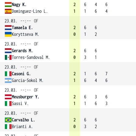
Nagy K.
2
6
4
6
Dominguez-Lino L.
1
1
6
4
23.03.
--:--
OF
Tamaela E.
2
6
6
Koryttseva M.
0
1
2
23.03.
--:--
OF
Gerards M.
2
6
6
Torres-Sandoval M.
0
3
1
23.03.
--:--
OF
Casoni G.
2
1
6
7
Garcia-Sokol M.
1
6
4
6
23.03.
--:--
OF
Meusburger Y.
2
6
3
6
Sassi V.
1
1
6
3
23.03.
--:--
OF
Carvalho L.
2
6
6
Brianti A.
0
3
2