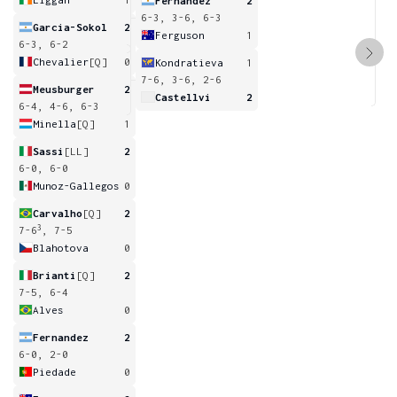
Fernandez
2
6-3, 3-6, 6-3
Garcia-Sokol
2
Ferguson
1
6-3, 6-2
Chevalier
[Q]
0
Kondratieva
1
7-6, 3-6, 2-6
Meusburger
2
Castellvi
2
6-4, 4-6, 6-3
Minella
[Q]
1
Sassi
[LL]
2
6-0, 6-0
Munoz-Gallegos
0
Carvalho
[Q]
2
3
7-6
, 7-5
Blahotova
0
Brianti
[Q]
2
7-5, 6-4
Alves
0
Fernandez
2
6-0, 2-0
Piedade
0