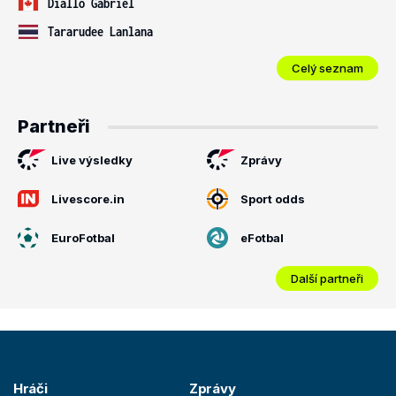
Diallo Gabriel
Tararudee Lanlana
Celý seznam
Partneři
Live výsledky
Zprávy
Livescore.in
Sport odds
EuroFotbal
eFotbal
Další partneři
Hráči
Zprávy