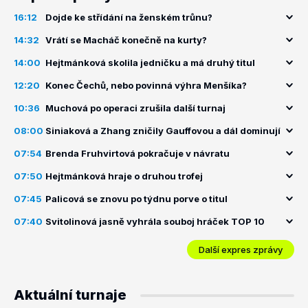
16:12
Dojde ke střídání na ženském trůnu?
14:32
Vrátí se Macháč konečně na kurty?
14:00
Hejtmánková skolila jedničku a má druhý titul
12:20
Konec Čechů, nebo povinná výhra Menšíka?
10:36
Muchová po operaci zrušila další turnaj
08:00
Siniaková a Zhang zničily Gauffovou a dál dominují
07:54
Brenda Fruhvirtová pokračuje v návratu
07:50
Hejtmánková hraje o druhou trofej
07:45
Palicová se znovu po týdnu porve o titul
07:40
Svitolinová jasně vyhrála souboj hráček TOP 10
Další expres zprávy
Aktuální turnaje