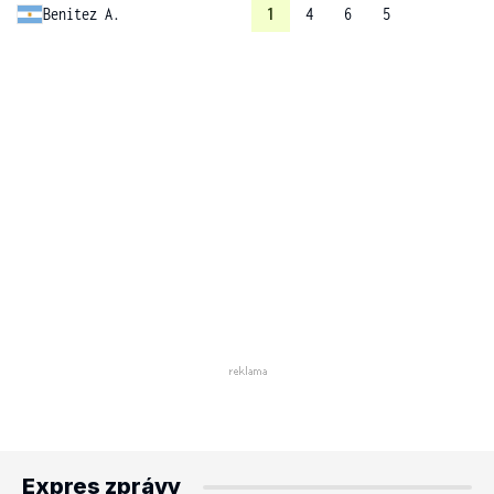
Benitez A.
1
4
6
5
Expres zprávy