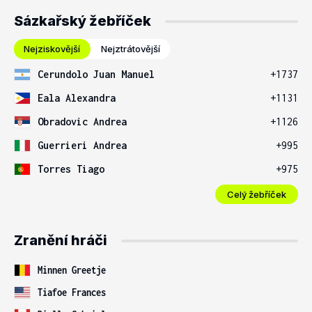
Sázkařský žebříček
Nejziskovější
Nejztrátovější
Cerundolo Juan Manuel
+1737
Eala Alexandra
+1131
Obradovic Andrea
+1126
Guerrieri Andrea
+995
Torres Tiago
+975
Celý žebříček
Zranění hráči
Minnen Greetje
Tiafoe Frances