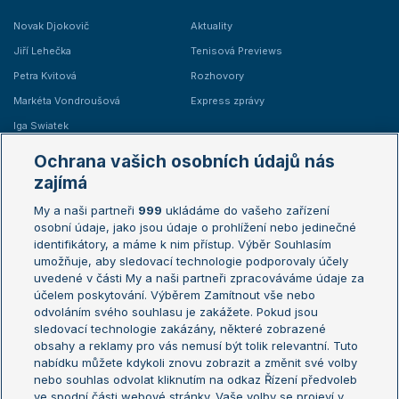
Novak Djokovič
Aktuality
Jiří Lehečka
Tenisová Previews
Petra Kvitová
Rozhovory
Markéta Vondroušová
Express zprávy
Iga Swiatek
Marie Bouzková
Ochrana vašich osobních údajů nás
Žebříčky
Kalendář turnajů
zajímá
My a naši partneři
999
ukládáme do vašeho zařízení
Žebříček ATP (muži)
Australian Open
osobní údaje, jako jsou údaje o prohlížení nebo jedinečné
Žebříček WTA (ženy)
French Open
identifikátory, a máme k nim přístup. Výběr Souhlasím
umožňuje, aby sledovací technologie podporovaly účely
Sázkařský žebříček
Wimbledon
uvedené v části My a naši partneři zpracováváme údaje za
US Open
účelem poskytování. Výběrem Zamítnout vše nebo
odvoláním svého souhlasu je zakážete. Pokud jsou
Turnaj mistrů
sledovací technologie zakázány, některé zobrazené
Turnaj mistryň
obsahy a reklamy pro vás nemusí být tolik relevantní. Tuto
Aktualní trendy
nabídku můžete kdykoli znovu zobrazit a změnit své volby
nebo souhlas odvolat kliknutím na odkaz Řízení předvoleb
ve spodní části webové stránky. Vaše volby se projeví v
Fotbalové přestupy