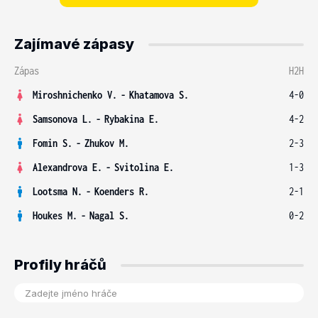
Zajímavé zápasy
Zápas
H2H
Miroshnichenko V.
-
Khatamova S.
4-0
Samsonova L.
-
Rybakina E.
4-2
Fomin S.
-
Zhukov M.
2-3
Alexandrova E.
-
Svitolina E.
1-3
Lootsma N.
-
Koenders R.
2-1
Houkes M.
-
Nagal S.
0-2
Profily hráčů