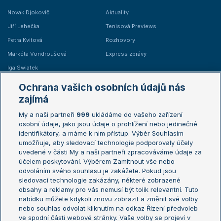
Novak Djokovič
Aktuality
Jiří Lehečka
Tenisová Previews
Petra Kvitová
Rozhovory
Markéta Vondroušová
Express zprávy
Iga Swiatek
Marie Bouzková
Ochrana vašich osobních údajů nás
Žebříčky
Kalendář turnajů
zajímá
My a naši partneři
999
ukládáme do vašeho zařízení
Žebříček ATP (muži)
Australian Open
osobní údaje, jako jsou údaje o prohlížení nebo jedinečné
Žebříček WTA (ženy)
French Open
identifikátory, a máme k nim přístup. Výběr Souhlasím
umožňuje, aby sledovací technologie podporovaly účely
Sázkařský žebříček
Wimbledon
uvedené v části My a naši partneři zpracováváme údaje za
US Open
účelem poskytování. Výběrem Zamítnout vše nebo
odvoláním svého souhlasu je zakážete. Pokud jsou
Turnaj mistrů
sledovací technologie zakázány, některé zobrazené
Turnaj mistryň
obsahy a reklamy pro vás nemusí být tolik relevantní. Tuto
Aktualní trendy
nabídku můžete kdykoli znovu zobrazit a změnit své volby
nebo souhlas odvolat kliknutím na odkaz Řízení předvoleb
ve spodní části webové stránky. Vaše volby se projeví v
Fotbalové přestupy