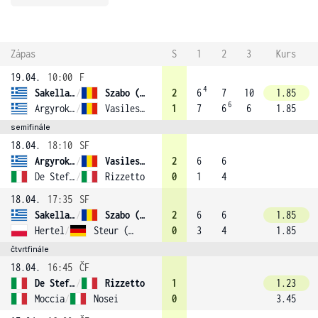
Zápas
S
1
2
3
Kurs
19.04.
10:00
F
4
Sakellaridi
/
Szabo (1)
2
6
7
10
1.85
6
Argyrokastriti
/
Vasilescu
1
7
6
6
1.85
semifinále
18.04.
18:10
SF
Argyrokastriti
/
Vasilescu
2
6
6
De Stefano
/
Rizzetto
0
1
4
18.04.
17:35
SF
Sakellaridi
/
Szabo (1)
2
6
6
1.85
Hertel
/
Steur (4)
0
3
4
1.85
čtvrtfinále
18.04.
16:45
ČF
De Stefano
/
Rizzetto
1
1.23
Moccia
/
Nosei
0
3.45