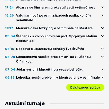
17:24
Alcaraz se Sinnerem prokazují svoji výjimečnost
16:26
Valdmannová po osmi zápasech padla, končí v
semifinále
11:37
Menšíka čeká těžký boj o osmifinále na Masters
09:04
Štěpánek s volbou povrchu proti Spojeným státům
nesouhlasí
07:15
Nosková s Bouzkovou dohrály i ve čtyřhře
07:08
Sabalenková neměla problém ani se zkušenou
Číňankou
07:04
Jódar vyřídil i Musettiho a vyzve Lehečku
06:33
Lehečka neměl problém, v Montrealu je v osmifinále
Další expres zprávy
Aktuální turnaje