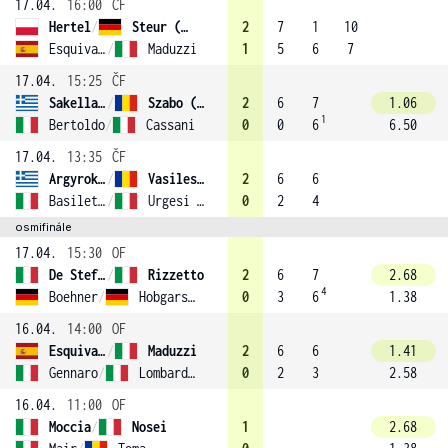
17.04.
16:00
ČF
Hertel
/
Steur (4)
2
7
1
10
Esquiva Banuls
/
Maduzzi
1
5
6
7
17.04.
15:25
ČF
Sakellaridi
/
Szabo (1)
2
6
7
1.06
1
Bertoldo
/
Cassani
0
0
6
6.50
17.04.
13:35
ČF
Argyrokastriti
/
Vasilescu
2
6
6
Basiletti
/
Urgesi (2)
0
2
4
osmifinále
17.04.
15:30
OF
De Stefano
/
Rizzetto
2
6
7
2.68
4
Boehner
/
Hobgarski (3)
0
3
6
1.38
16.04.
14:00
OF
Esquiva Banuls
/
Maduzzi
2
6
6
1.41
Gennaro
/
Lombardini
0
2
3
2.58
16.04.
11:00
OF
Moccia
/
Nosei
1
2.68