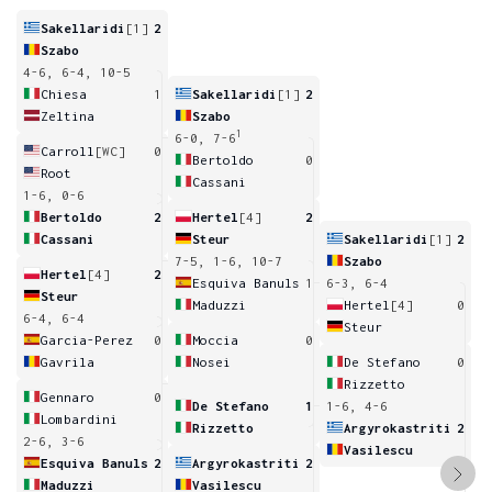
Sakellaridi
[1]
2
Szabo
4-6, 6-4, 10-5
Chiesa
1
Sakellaridi
[1]
2
Zeltina
Szabo
1
6-0, 7-6
Carroll
[WC]
0
Bertoldo
0
Root
Cassani
1-6, 0-6
Bertoldo
2
Hertel
[4]
2
Cassani
Steur
Sakellaridi
[1]
2
7-5, 1-6, 10-7
Szabo
Hertel
[4]
2
Esquiva Banuls
1
6-3, 6-4
Steur
Maduzzi
Hertel
[4]
0
6-4, 6-4
Steur
Garcia-Perez
0
Moccia
0
Gavrila
Nosei
De Stefano
0
Rizzetto
Gennaro
0
De Stefano
1
1-6, 4-6
Lombardini
Rizzetto
Argyrokastriti
2
2-6, 3-6
Vasilescu
Esquiva Banuls
2
Argyrokastriti
2
Maduzzi
Vasilescu