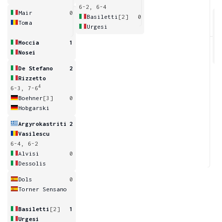
6-2, 6-4
Mair
0
Basiletti
[2]
0
Toma
Urgesi
4
6
Moccia
1
Nosei
De Stefano
2
Rizzetto
4
6-3, 7-6
Boehner
[3]
0
Hobgarski
Argyrokastriti
2
Vasilescu
6-4, 6-2
Alvisi
0
Dessolis
Dols
0
Torner Sensano
Basiletti
[2]
1
Urgesi