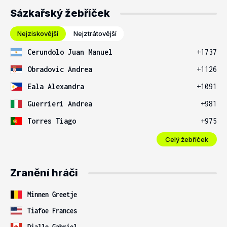
Sázkařský žebříček
Nejziskovější
Nejztrátovější
Cerundolo Juan Manuel
+1737
Obradovic Andrea
+1126
Eala Alexandra
+1091
Guerrieri Andrea
+981
Torres Tiago
+975
Celý žebříček
Zranění hráči
Minnen Greetje
Tiafoe Frances
Diallo Gabriel