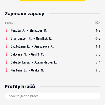
Zajímavé zápasy
Zápas
H2H
Pegula J.
-
Shnaider D.
4-0
Brantmeier R.
-
Mandlik E.
0-3
Svitolina E.
-
Anisimova A.
4-1
Sakkari M.
-
Gauff C.
5-6
Sabalenka A.
-
Alexandrova E.
5-4
Mertens E.
-
Osaka N.
3-5
Profily hráčů