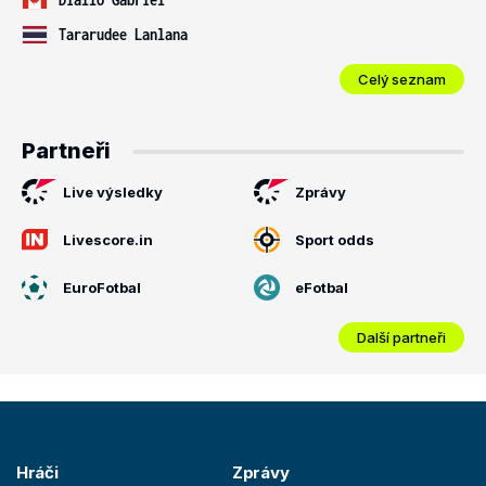
Tararudee Lanlana
Celý seznam
Partneři
Live výsledky
Zprávy
Livescore.in
Sport odds
EuroFotbal
eFotbal
Další partneři
Hráči
Zprávy