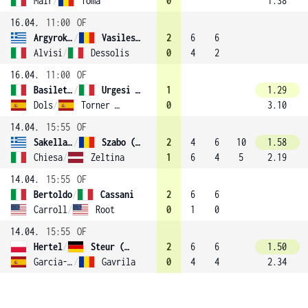
Mair
/
Toma
0
1.38
16.04.
11:00
OF
Argyrokastriti
/
Vasilescu
2
6
6
Alvisi
/
Dessolis
0
4
2
16.04.
11:00
OF
Basiletti
/
Urgesi (2)
1
1.29
Dols
/
Torner Sensano
0
3.10
14.04.
15:55
OF
Sakellaridi
/
Szabo (1)
2
4
6
10
1.58
Chiesa
/
Zeltina
1
6
4
5
2.19
14.04.
15:55
OF
Bertoldo
/
Cassani
2
6
6
Carroll
/
Root
0
1
0
14.04.
15:55
OF
Hertel
/
Steur (4)
2
6
6
1.50
Garcia-Perez
/
Gavrila
0
4
4
2.34