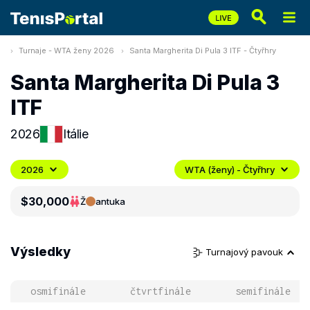
Turnaje - WTA ženy 2026
Santa Margherita Di Pula 3 ITF - Čtyřhry
Santa Margherita Di Pula 3
ITF
2026
Itálie
2026
WTA (ženy) - Čtyřhry
$30,000
Ž
antuka
Výsledky
Turnajový pavouk
osmifinále
čtvrtfinále
semifinále