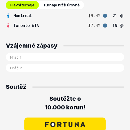
Hlavní turnaje
Turnaje nižší úrovně
Montreal
$9.4M
21
Toronto WTA
$7.4M
19
Vzájemné zápasy
Soutěž
Soutěžte o
10.000 korun!