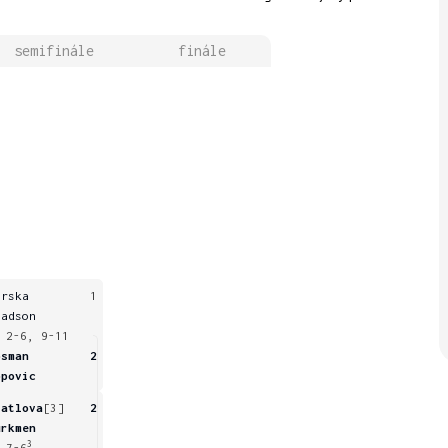
semifinále
finále
orska
1
ladson
 2-6, 9-11
osman
2
opovic
iatlova
[3]
2
urkmen
3
 7-6