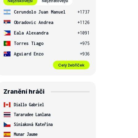
Nejziskovější
Nejztrátovější
Cerundolo Juan Manuel
+1737
Obradovic Andrea
+1126
Eala Alexandra
+1091
Torres Tiago
+975
Aguiard Enzo
+936
Celý žebříček
Zranění hráči
Diallo Gabriel
Tararudee Lanlana
Siniaková Kateřina
Munar Jaume