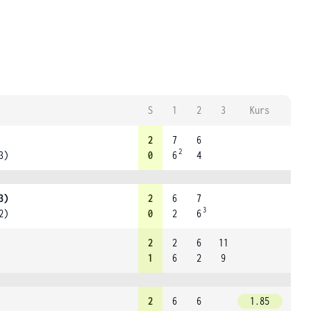
S
1
2
3
Kurs
2
7
6
2
3)
0
6
4
3)
2
6
7
3
2)
0
2
6
2
2
6
11
1
6
2
9
2
6
6
1.85