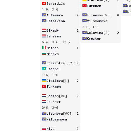
Samardzic
Turkmen
G
1-6, 3-6
K
Artemeva
2
Lizunova
[WC]
0
Bataikina
Milovanova
2-6, 1-6
Elkady
2
Golovina
[2]
2
Janssen
Kroitor
6-4, 3-6, 10-2
Maines
1
Moneva
Charintceva
[WC]
0
Stoppel
3-6, 1-6
Diatlova
[3]
2
Turkmen
Bosman
[WC]
0
De Boer
2-6, 2-6
Lizunova
[WC]
2
Milovanova
Klys
0