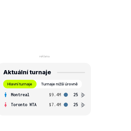
Aktuální turnaje
Hlavní turnaje
Turnaje nižší úrovně
Montreal
$9.4M
25
Toronto WTA
$7.4M
25