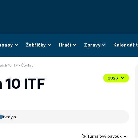
ápasy
Žebříčky
Hráči
Zprávy
Kalendář t
ajch 10 ITF - Čtyřhry
 10 ITF
2026
tvrdý p.
Turnajový pavouk