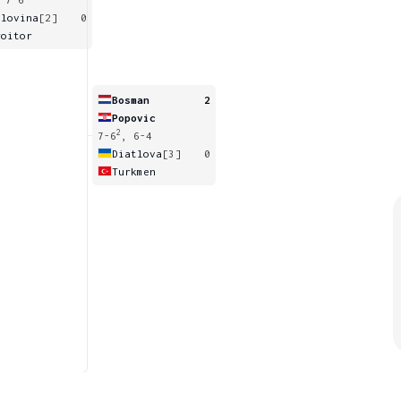
olovina
[2]
0
roitor
Bosman
2
Popovic
2
7-6
, 6-4
Diatlova
[3]
0
Turkmen