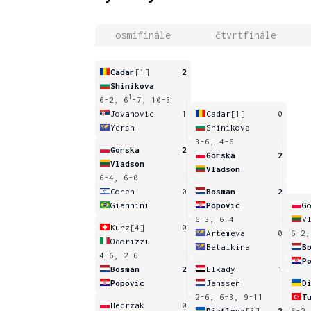
osmifinále
čtvrtfinále
Cadar
[1]
2
Shinikova
1
6-2, 6
-7, 10-3
Jovanovic
1
Cadar
[1]
0
Yersh
Shinikova
3-6, 4-6
Gorska
2
Gorska
2
Vladson
Vladson
6-4, 6-0
Cohen
0
Bosman
2
Giannini
Popovic
G
6-3, 6-4
V
Kunz
[4]
0
Artemeva
0
6-2,
Odorizzi
Bataikina
B
4-6, 2-6
P
Bosman
2
Elkady
1
Popovic
Janssen
D
2-6, 6-3, 9-11
T
Hedrzak
0
Diatlova
[3]
2
6-2,