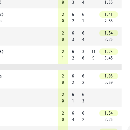
)
0
3
4
1.85
2)
2
6
6
1.41
a
0
2
1
2.58
2
6
6
1.54
0
3
4
2.26
3)
2
6
3
11
1.23
1
2
6
9
3.45
a
2
6
6
1.08
0
2
2
5.80
2
6
6
0
1
3
2
6
6
1.54
0
4
2
2.26