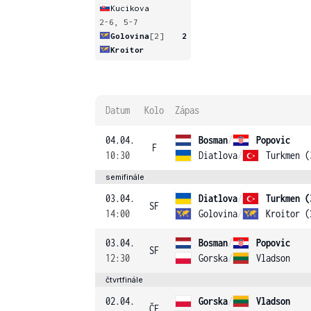
Kucikova
2-6, 5-7
Golovina
[2]
2
Kroitor
Datum
Kolo
Zápas
04.04.
Bosman
/
Popovic
F
10:30
Diatlova
/
Turkmen (
semifinále
03.04.
Diatlova
/
Turkmen (
SF
14:00
Golovina
/
Kroitor (
03.04.
Bosman
/
Popovic
SF
12:30
Gorska
/
Vladson
čtvrtfinále
02.04.
Gorska
/
Vladson
ČF