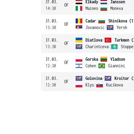
31.03.
Elkady
/
Janssen
OF
14:30
Maines
/
Moneva
31.03.
Cadar
/
Shinikova (1
OF
13:30
Jovanovic
/
Yersh
31.03.
Diatlova
/
Turkmen (
OF
13:30
Charintceva
/
Stoppe
31.03.
Gorska
/
Vladson
OF
12:30
Cohen
/
Giannini
31.03.
Golovina
/
Kroitor (
OF
12:30
Klys
/
Kucikova