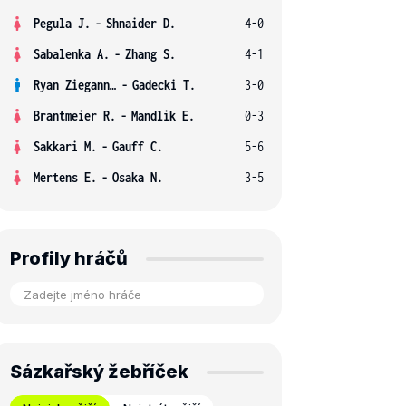
Pegula J.
-
Shnaider D.
4-0
Sabalenka A.
-
Zhang S.
4-1
Ryan Ziegann S.
-
Gadecki T.
3-0
Brantmeier R.
-
Mandlik E.
0-3
Sakkari M.
-
Gauff C.
5-6
Mertens E.
-
Osaka N.
3-5
Profily hráčů
Sázkařský žebříček