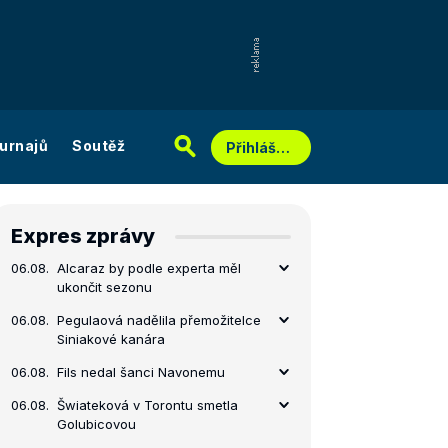
urnajů
Soutěž
Přihlášení
Expres zprávy
06.08.
Alcaraz by podle experta měl
ukončit sezonu
06.08.
Pegulaová nadělila přemožitelce
Siniakové kanára
06.08.
Fils nedal šanci Navonemu
06.08.
Šwiateková v Torontu smetla
Golubicovou