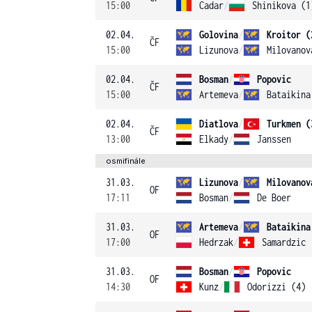
15:00
Cadar
/
Shinikova (1
02.04.
Golovina
/
Kroitor (
ČF
15:00
Lizunova
/
Milovanov
02.04.
Bosman
/
Popovic
ČF
15:00
Artemeva
/
Bataikina
02.04.
Diatlova
/
Turkmen (
ČF
13:00
Elkady
/
Janssen
osmifinále
31.03.
Lizunova
/
Milovanov
OF
17:11
Bosman
/
De Boer
31.03.
Artemeva
/
Bataikina
OF
17:00
Hedrzak
/
Samardzic
31.03.
Bosman
/
Popovic
OF
14:30
Kunz
/
Odorizzi (4)