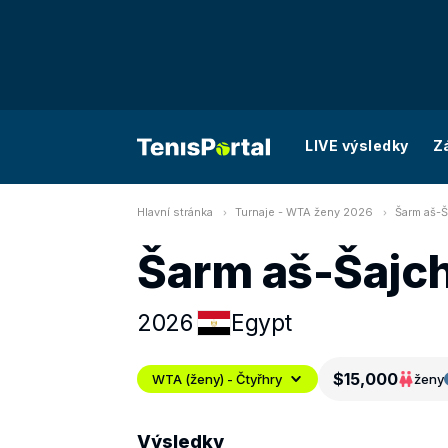
LIVE výsledky
Z
Hlavní stránka
Turnaje - WTA ženy 2026
Šarm aš-Š
Šarm aš-Šajch
2026
Egypt
$15,000
WTA (ženy) - Čtyřhry
ženy
Výsledky