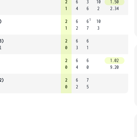
2
6
3
10
1.50
1
4
6
2
2.34
1
)
2
6
6
10
1
2
7
3
3)
2
6
6
l
0
3
1
2
6
6
1.02
0
4
0
9.20
2)
2
6
7
0
2
5