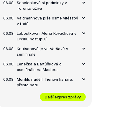
06.08.
Sabalenková si podmínky v
Torontu užívá
06.08.
Valdmannová píše osmé vítězství
v řadě
06.08.
Laboutková i Alena Kovačková v
Lipsku postupují
06.08.
Knutsonová je ve Varšavě v
semifinále
06.08.
Lehečka a Bartůňková o
osmifinále na Masters
06.08.
Monfils nadělil Tienovi kanára,
přesto padl
Další expres zprávy