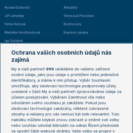
Novak Djokovič
Aktuality
Jiří Lehečka
Tenisová Previews
Petra Kvitová
Rozhovory
Markéta Vondroušová
Express zprávy
Iga Swiatek
Marie Bouzková
Ochrana vašich osobních údajů nás
Žebříčky
Kalendář turnajů
zajímá
My a naši partneři
999
ukládáme do vašeho zařízení
Žebříček ATP (muži)
Australian Open
osobní údaje, jako jsou údaje o prohlížení nebo jedinečné
Žebříček WTA (ženy)
French Open
identifikátory, a máme k nim přístup. Výběr Souhlasím
umožňuje, aby sledovací technologie podporovaly účely
Sázkařský žebříček
Wimbledon
uvedené v části My a naši partneři zpracováváme údaje za
US Open
účelem poskytování. Výběrem Zamítnout vše nebo
odvoláním svého souhlasu je zakážete. Pokud jsou
Turnaj mistrů
sledovací technologie zakázány, některé zobrazené
Turnaj mistryň
obsahy a reklamy pro vás nemusí být tolik relevantní. Tuto
Aktualní trendy
nabídku můžete kdykoli znovu zobrazit a změnit své volby
nebo souhlas odvolat kliknutím na odkaz Řízení předvoleb
ve spodní části webové stránky. Vaše volby se projeví v
Fotbalové přestupy