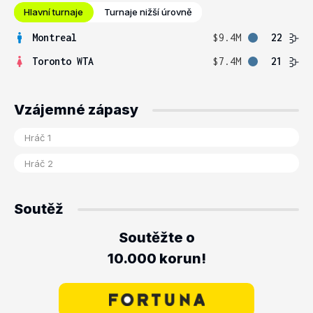
Hlavní turnaje
Turnaje nižší úrovně
Montreal
$9.4M
22
Toronto WTA
$7.4M
21
Vzájemné zápasy
Soutěž
Soutěžte o
10.000 korun!