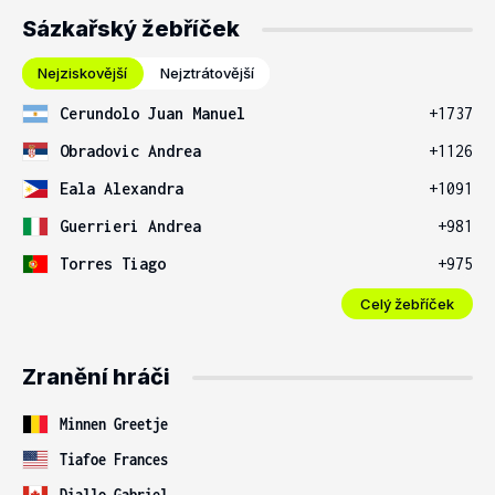
Sázkařský žebříček
Nejziskovější
Nejztrátovější
Cerundolo Juan Manuel
+1737
Obradovic Andrea
+1126
Eala Alexandra
+1091
Guerrieri Andrea
+981
Torres Tiago
+975
Celý žebříček
Zranění hráči
Minnen Greetje
Tiafoe Frances
Diallo Gabriel