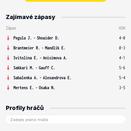
Zajímavé zápasy
Zápas
H2H
Pegula J.
-
Shnaider D.
4-0
Brantmeier R.
-
Mandlik E.
0-3
Svitolina E.
-
Anisimova A.
4-1
Sakkari M.
-
Gauff C.
5-6
Sabalenka A.
-
Alexandrova E.
5-4
Mertens E.
-
Osaka N.
3-5
Profily hráčů