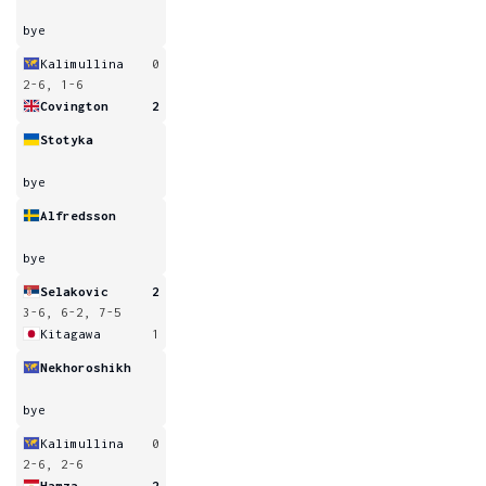
bye
Kalimullina
0
2-6, 1-6
Covington
2
Stotyka
bye
Alfredsson
bye
Selakovic
2
3-6, 6-2, 7-5
Kitagawa
1
Nekhoroshikh
bye
Kalimullina
0
2-6, 2-6
Hamza
2