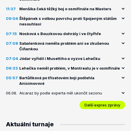
11:37
Menšíka čeká těžký boj o osmifinále na Masters
09:04
Štěpánek s volbou povrchu proti Spojeným státům
nesouhlasí
07:15
Nosková s Bouzkovou dohrály i ve čtyřhře
07:08
Sabalenková neměla problém ani se zkušenou
Číňankou
07:04
Jódar vyřídil i Musettiho a vyzve Lehečku
06:33
Lehečka neměl problém, v Montrealu je v osmifinále
05:57
Bartůňková po třísetovém boji podlehla
Anisimovové
06.08.
Alcaraz by podle experta měl ukončit sezonu
Další expres zprávy
Aktuální turnaje