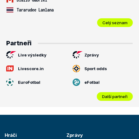
Tararudee Lanlana
Celý seznam
Partneři
Live výsledky
Zprávy
Livescore.in
Sport odds
EuroFotbal
eFotbal
Další partneři
Hráči
Zprávy