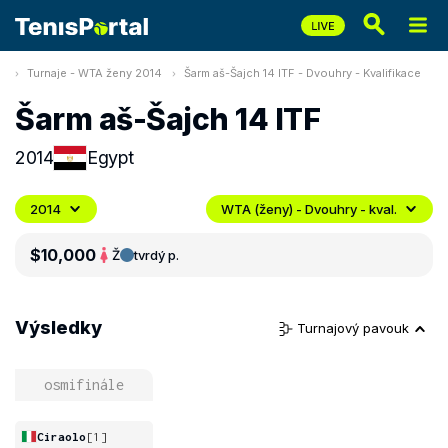
Turnaje - WTA ženy 2014
Šarm aš-Šajch 14 ITF - Dvouhry - Kvalifikace
Šarm aš-Šajch 14 ITF
2014
Egypt
2014
WTA (ženy) - Dvouhry - kval.
$10,000
Ž
tvrdý p.
Výsledky
Turnajový pavouk
osmifinále
Ciraolo
[1]