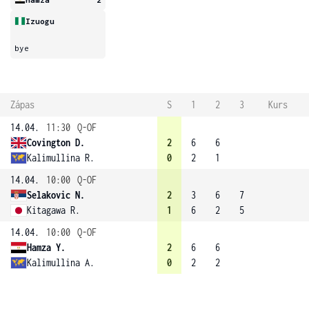
Izuogu
bye
Zápas
S
1
2
3
Kurs
14.04.
11:30
Q-OF
Covington D.
2
6
6
Kalimullina R.
0
2
1
14.04.
10:00
Q-OF
Selakovic N.
2
3
6
7
Kitagawa R.
1
6
2
5
14.04.
10:00
Q-OF
Hamza Y.
2
6
6
Kalimullina A.
0
2
2