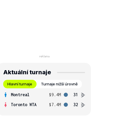
Aktuální turnaje
Hlavní turnaje
Turnaje nižší úrovně
Montreal
$9.4M
31
Toronto WTA
$7.4M
32