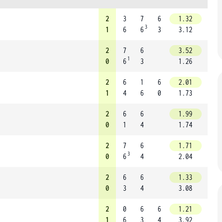
2
3
7
6
1.32
3
1
6
6
3
3.12
2
7
6
3.52
1
0
6
3
1.26
2
6
1
6
2.01
1
4
6
0
1.73
2
6
6
1.99
0
1
4
1.74
2
7
6
1.71
3
0
6
4
2.04
2
6
6
1.33
0
3
4
3.08
2
0
6
6
1.21
1
6
3
4
3.92