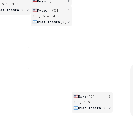
Boyer
[Q]
2
 6-3, 3-6
iaz Acosta
[2]
2
Kypson
[WC]
1
3-6, 6-4, 4-6
Diaz Acosta
[2]
2
Boyer
[Q]
0
3-6, 1-6
Diaz Acosta
[2]
2