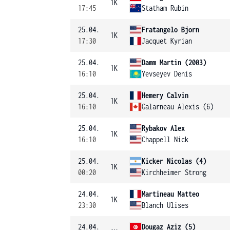
1K
17:45
Statham Rubin
25.04.
Fratangelo Bjorn
1K
17:30
Jacquet Kyrian
25.04.
Damm Martin (2003)
1K
16:10
Yevseyev Denis
25.04.
Hemery Calvin
1K
16:10
Galarneau Alexis (6)
25.04.
Rybakov Alex
1K
16:10
Chappell Nick
25.04.
Kicker Nicolas (4)
1K
00:20
Kirchheimer Strong
24.04.
Martineau Matteo
1K
23:30
Blanch Ulises
24.04.
Dougaz Aziz (5)