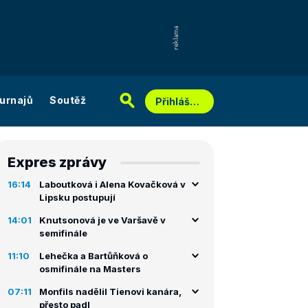
urnajů
Soutěž
Přihlášení
Expres zprávy
16:14
Laboutková i Alena Kovačková v
Lipsku postupují
14:01
Knutsonová je ve Varšavě v
semifinále
11:10
Lehečka a Bartůňková o
osmifinále na Masters
07:11
Monfils nadělil Tienovi kanára,
přesto padl