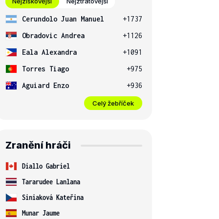
Nejziskovější
Nejztrátovější
Cerundolo Juan Manuel
+1737
Obradovic Andrea
+1126
Eala Alexandra
+1091
Torres Tiago
+975
Aguiard Enzo
+936
Celý žebříček
Zranění hráči
Diallo Gabriel
Tararudee Lanlana
Siniaková Kateřina
Munar Jaume