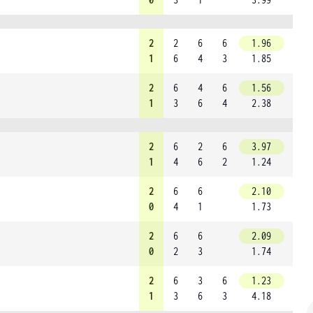
2
2
6
6
1.96
1
6
4
3
1.85
2
6
4
6
1.56
1
3
6
4
2.38
2
6
2
6
3.97
1
4
6
2
1.24
2
6
6
2.10
0
4
1
1.73
2
6
6
2.09
0
2
3
1.74
2
6
3
6
1.23
1
3
6
3
4.18