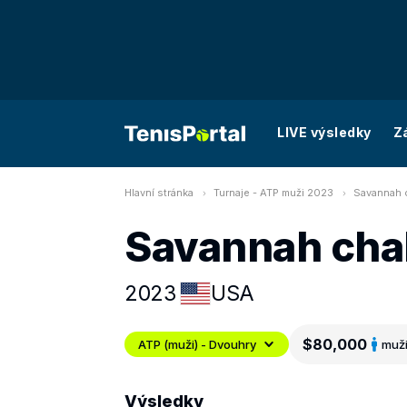
LIVE výsledky
Z
Hlavní stránka
Turnaje - ATP muži 2023
Savannah c
Savannah cha
2023
USA
$80,000
ATP (muži) - Dvouhry
muž
Výsledky