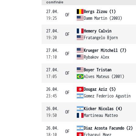
osmifinále
27.04.
Bergs Zizou (1)
OF
19:25
Damm Martin (2003)
27.04.
Hemery Calvin
OF
19:20
Fratangelo Bjorn
27.04.
Krueger Mitchell (7)
OF
17:10
Rybakov Alex
27.04.
Boyer Tristan
OF
17:05
Alves Mateus (2001)
26.04.
Dougaz Aziz (5)
OF
23:45
Gomez Federico Agustin
26.04.
Kicker Nicolas (4)
OF
19:50
Martineau Matteo
26.04.
Diaz Acosta Facundo (2)
OF
18:10
Echargui Moez