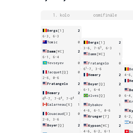
1. kolo
osmifinále
Bergs
[1]
2
6-3, 6-3
Tomic
0
Bergs
[1]
2
3
3-6, 7-6
, 6-3
Damm
[WC]
2
Damm
[WC]
1
6-1, 6-4
Yevseyev
0
Fratangelo
0
1
6
-7, 3-6
B
Jacquet
[Q]
0
Hemery
2
4-6,
2-6, 0-6
H
Fratangelo
2
Boyer
[Q]
2
6-1, 6-4
B
Hemery
2
Alves
[Q]
0
6-4,
8
4
4
6
-7, 7-6
, 7-6
K
Galarneau
[6]
1
Rybakov
1
4-6, 6-1, 0-6
K
Couacaud
[3]
0
Krueger
[7]
2
6-2,
2-6, 3-6
K
Boyer
[Q]
2
Kypson
[WC]
2
4-6, 6-2, 6-1
D