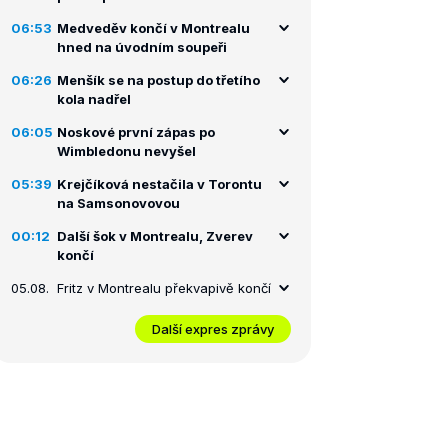
06:53
Medveděv končí v Montrealu
hned na úvodním soupeři
06:26
Menšík se na postup do třetího
kola nadřel
06:05
Noskové první zápas po
Wimbledonu nevyšel
05:39
Krejčíková nestačila v Torontu
na Samsonovovou
00:12
Další šok v Montrealu, Zverev
končí
05.08.
Fritz v Montrealu překvapivě končí
Další expres zprávy