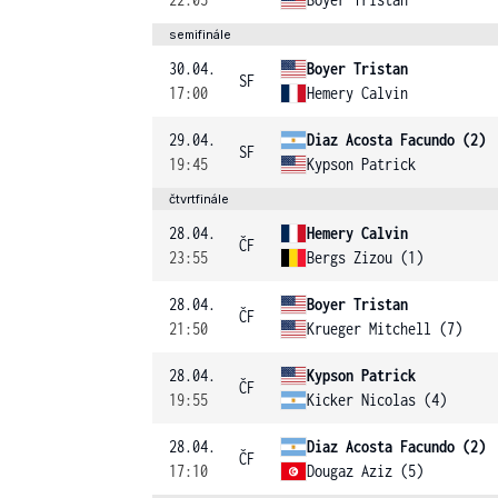
semifinále
30.04.
Boyer Tristan
SF
17:00
Hemery Calvin
29.04.
Diaz Acosta Facundo (2)
SF
19:45
Kypson Patrick
čtvrtfinále
28.04.
Hemery Calvin
ČF
23:55
Bergs Zizou (1)
28.04.
Boyer Tristan
ČF
21:50
Krueger Mitchell (7)
28.04.
Kypson Patrick
ČF
19:55
Kicker Nicolas (4)
28.04.
Diaz Acosta Facundo (2)
ČF
17:10
Dougaz Aziz (5)