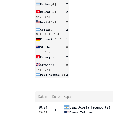
Kicker
[4]
2
Dougaz
[5]
2
6-2, 6-3
Kodat
[WC]
0
Gomez
[Q]
2
5-7, 6-2, 6-4
Ejupovic
[LL]
1
Statham
0
4-6, 4-6
Echargui
2
Crawford
0
1-6, 2-6
Diaz Acosta
[2]
2
Datum
Kolo
Zápas
30.04.
Diaz Acosta Facundo (2)
F
22:05
Boyer Tristan