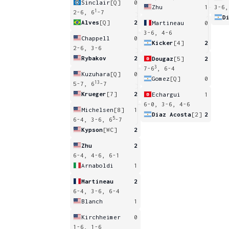
Sinclair
[Q]
0
Zhu
1
3-6,
1
2-6, 6
-7
D
Alves
[Q]
2
Martineau
0
3-6, 4-6
Chappell
0
Kicker
[4]
2
2-6, 3-6
Rybakov
2
Dougaz
[5]
2
3
7-6
, 6-4
Kuzuhara
[Q]
0
Gomez
[Q]
0
13
5-7, 6
-7
Krueger
[7]
2
Echargui
1
6-0, 3-6, 4-6
Michelsen
[8]
1
Diaz Acosta
[2]
2
5
6-4, 3-6, 6
-7
Kypson
[WC]
2
Zhu
2
6-4, 4-6, 6-1
Arnaboldi
1
Martineau
2
6-4, 3-6, 6-4
Blanch
1
Kirchheimer
0
1-6, 1-6