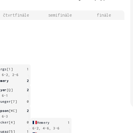
čtvrtfinále
semifinále
finále
ergs
[1]
1
 6-2, 2-6
emery
2
oyer
[Q]
2
 6-1
rueger
[7]
0
ypson
[WC]
2
 6-3
icker
[4]
0
Hemery
1
6-2, 4-6, 3-6
ougaz
[5]
1