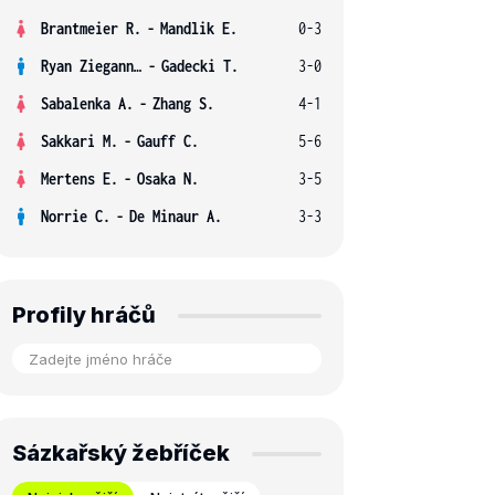
Brantmeier R.
-
Mandlik E.
0-3
Ryan Ziegann S.
-
Gadecki T.
3-0
Sabalenka A.
-
Zhang S.
4-1
Sakkari M.
-
Gauff C.
5-6
Mertens E.
-
Osaka N.
3-5
Norrie C.
-
De Minaur A.
3-3
Profily hráčů
Sázkařský žebříček