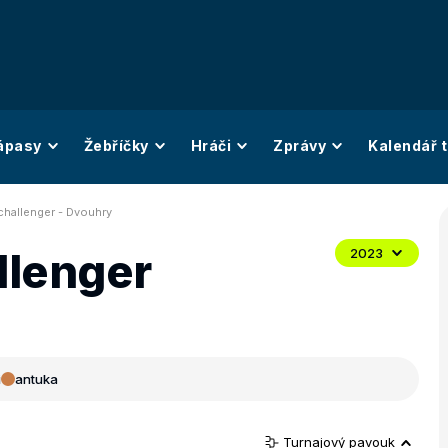
ápasy
Žebříčky
Hráči
Zprávy
Kalendář t
hallenger - Dvouhry
llenger
2023
i
antuka
Turnajový pavouk