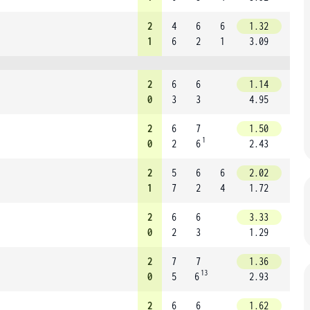
2
4
6
6
1.32
1
6
2
1
3.09
2
6
6
1.14
0
3
3
4.95
2
6
7
1.50
1
0
2
6
2.43
2
5
6
6
2.02
1
7
2
4
1.72
2
6
6
3.33
0
2
3
1.29
2
7
7
1.36
13
0
5
6
2.93
2
6
6
1.62