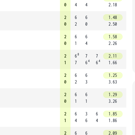
0
4
4
2.18
2
6
6
1.48
0
2
0
2.50
2
6
6
1.58
0
1
4
2.26
8
2
6
7
7
2.11
4
4
1
7
6
6
1.66
2
6
6
1.25
0
2
3
3.63
2
6
6
1.29
0
1
1
3.26
2
6
3
6
1.85
1
4
6
4
1.86
2
6
6
2.09