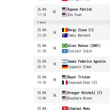
26.04.
Kypson Patrick
OF
17:10
Zhu Evan
1. kolo
25.04.
Bergs Zizou (1)
1K
23:50
Tomic Bernard
25.04.
Alves Mateus (2001)
1K
21:30
Sinclair Colin
25.04.
Gomez Federico Agustin
1K
20:55
Ejupovic Elmar
25.04.
Boyer Tristan
1K
19:30
Couacaud Enzo (3)
25.04.
Krueger Mitchell (7)
1K
19:00
Kuzuhara Bruno
25.04.
Echargui Moez