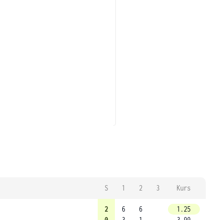
S
1
2
3
Kurs
2
6
6
1.25
0
3
1
3.99